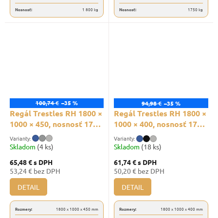
Nosnosť:
1 800 kg
Nosnosť:
1750 kg
100,74 €
–35 %
94,98 €
–35 %
Regál Trestles RH 1800 ×
Regál Trestles RH 1800 ×
1000 × 450, nosnosť 1750
1000 × 400, nosnosť 1750
kg, 5 políc
kg, 5 políc
Skladom
(4 ks)
Skladom
(18 ks)
65,48 €
s DPH
61,74 €
s DPH
53,24 € bez DPH
50,20 € bez DPH
DETAIL
DETAIL
Rozmery:
1800 x 1000 x 450 mm
Rozmery:
1800 x 1000 x 400 mm