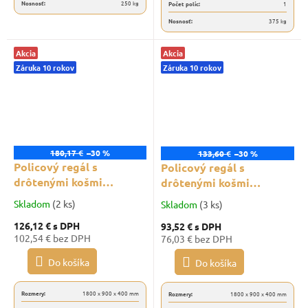
Nosnosť:
250 kg
Počet políc:
1
Nosnosť:
375 kg
Akcia
Akcia
Záruka 10 rokov
Záruka 10 rokov
180,17 €
–30 %
133,60 €
–30 %
Policový regál s
Policový regál s
drôtenými košmi
drôtenými košmi
Trestles RNDU-KUI
Trestles RNDU-KUI
Skladom
(2 ks)
Skladom
(3 ks)
1800x900x400, nosnosť
1800x900x400, nosnosť
126,12 €
s DPH
93,52 €
s DPH
500 kg, 2 police, 3 koše,
625 kg, 3 police, 2 koše,
102,54 € bez DPH
76,03 € bez DPH
čierny
čierny
Do košíka
Do košíka
Rozmery:
1800 x 900 x 400 mm
Rozmery:
1800 x 900 x 400 mm