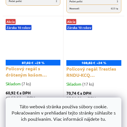
Počet políc:
2
Počet políc:
3
Nosnosť:
625 kg
Akcia
Akcia
Záruka 10 rokov
Záruka 10 rokov
87,02 €
–29 %
108,82 €
–34 %
Policový regál s
Policový regál Trestles
drôteným košom
RNDU-KCQ
Trestles RNDU-KUI
1800x900x400, nosnosť
Skladom
(7 ks)
Skladom
(17 ks)
1800x900x400, nosnosť
625 kg, 3 police, 2
60,92 €
s DPH
70,74 €
s DPH
750 kg, 4 police, 1 kôš,
drôtené koše, čierny
49,53 € bez DPH
57,51 € bez DPH
čierny
Táto webová stránka používa súbory cookie.
Do košíka
Do košíka
Pokračovaním v prehliadaní tejto stránky súhlasíte s
ich používaním. Viac informácií nájdete tu.
Rozmery:
1800 x 900 x 400 mm
Rozmery:
1800 x 900 x 400 mm