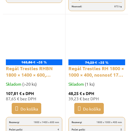
Nosnosť:
875 kg
165,86 €
–35 %
74,23 €
–35 %
Regál Trestles RHBN
Regál Trestles RH 1800 ×
1800 × 1400 × 600,
1000 × 400, nosnosť 1750
nosnosť 1800 kg, 4
kg, 5 políc, pozinkovaný
Skladom
(>20 ks)
Skladom
(1 ks)
police, oranžovo-modrý
107,81 €
s DPH
48,25 €
s DPH
87,65 € bez DPH
39,23 € bez DPH
Do košíka
Do košíka
Rozmery:
1800 x 1400 x 600 mm
Rozmery:
1800 x 1000 x 400 mm
Počet políc:
4
Počet políc:
5