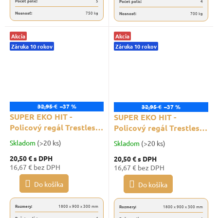
Počet políc:
5
Počet políc:
4
Nosnosť:
750 kg
Nosnosť:
700 kg
Akcia
Akcia
Záruka 10 rokov
Záruka 10 rokov
32,95 €
–37 %
32,95 €
–37 %
SUPER EKO HIT -
SUPER EKO HIT -
Policový regál Trestles
Policový regál Trestles
RNDU-KUI
RNDU-KUI 1800x900x300,
Skladom
(>20 ks)
Skladom
(>20 ks)
1800x900x300, nosnosť
nosnosť 700 kg, 4 police,
20,50 €
s DPH
20,50 €
s DPH
700 kg, 4 police, červený
čierny
16,67 € bez DPH
16,67 € bez DPH
Do košíka
Do košíka
Rozmery:
1800 x 900 x 300 mm
Rozmery:
1800 x 900 x 300 mm
Počet políc:
4