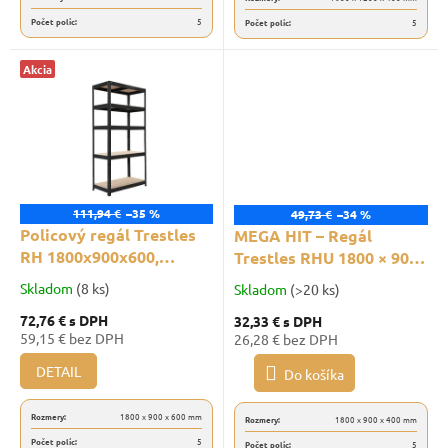
Počet políc:
5
Počet políc:
5
Akcia
111,94 €
–35 %
49,73 €
–34 %
Policový regál Trestles
MEGA HIT – Regál
RH 1800x900x600,
Trestles RHU 1800 × 900
nosnosť 1750 kg, 5 políc
× 400, nosnosť 875 kg, 5
Skladom
(8 ks)
Skladom
(>20 ks)
políc, čierny
72,76 €
s DPH
32,33 €
s DPH
59,15 € bez DPH
26,28 € bez DPH
DETAIL
Do košíka
Rozmery:
1800 x 900 x 600 mm
Rozmery:
1800 x 900 x 400 mm
Počet políc:
5
Počet políc:
5