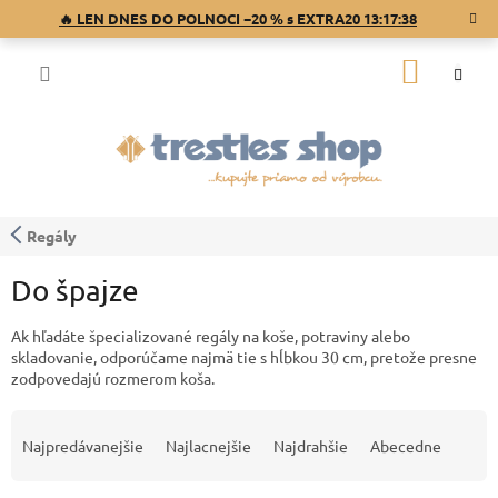
Prejsť
🔥 LEN DNES DO POLNOCI −20 % s EXTRA20
13:17:37
na
obsah
NÁKU
KOŠÍK
Regály
Do špajze
Ak hľadáte špecializované regály na koše, potraviny alebo
skladovanie, odporúčame najmä tie s hĺbkou 30 cm, pretože presne
zodpovedajú rozmerom koša.
B
R
o
a
Najpredávanejšie
Najlacnejšie
Najdrahšie
Abecedne
č
d
n
e