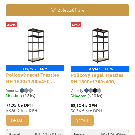
ý
n
Zobraziť filtre
p
i
a
e
V
n
p
Akcia
Akcia
ý
e
r
p
l
o
i
d
s
u
p
k
r
t
o
110,70 €
–35 %
107,42 €
–35 %
o
d
Policový regál Trestles
Policový regál Trestles
v
u
RH 1800x1200x450,
RH 1800x1200x400,
k
nosnosť 1750 kg, 5 políc
nosnosť 1750 kg, 5 políc
t
Skladom
(12 ks)
Skladom
(>20 ks)
o
71,95 €
s DPH
69,82 €
s DPH
v
58,50 € bez DPH
56,76 € bez DPH
DETAIL
DETAIL
Rozmery:
1800 x 1200 x 450 mm
Rozmery:
1800 x 1200 x 400 mm