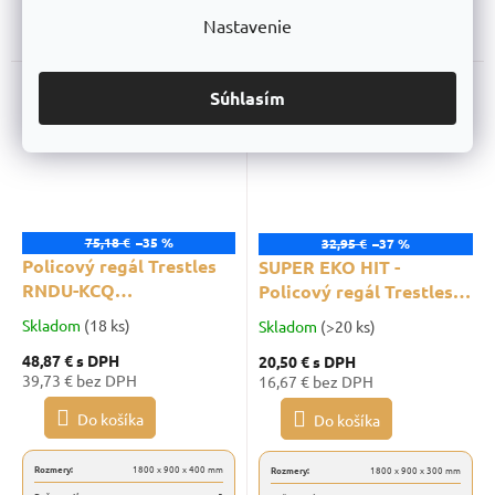
Počet políc:
4
Počet políc:
5
Nastavenie
Nosnosť:
750 kg
Nosnosť:
625 kg
Akcia
Akcia
Súhlasím
Záruka 10 rokov
Záruka 10 rokov
75,18 €
–35 %
32,95 €
–37 %
Policový regál Trestles
SUPER EKO HIT -
RNDU-KCQ
Policový regál Trestles
1800x900x400, nosnosť
RNDU-KUI 1800x900x300,
Skladom
(18 ks)
Skladom
(>20 ks)
750 kg, 4 police, 1
nosnosť 700 kg, 4 police,
48,87 €
s DPH
20,50 €
s DPH
drôtený kôš, čierny
modrý
39,73 € bez DPH
16,67 € bez DPH
Do košíka
Do košíka
Rozmery:
1800 x 900 x 400 mm
Rozmery:
1800 x 900 x 300 mm