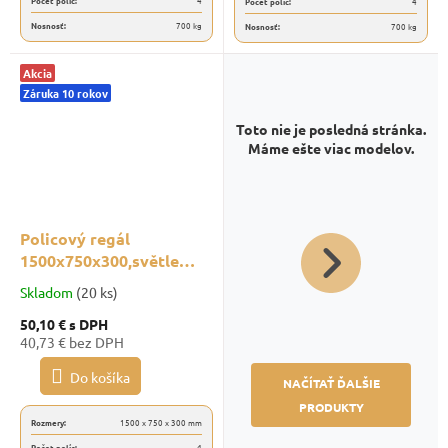
Počet políc:
4
Nosnosť:
700 kg
Nosnosť:
700 kg
Akcia
Záruka 10 rokov
Toto nie je posledná stránka.
Máme ešte viac modelov.
Policový regál
1500x750x300,světle
šedý,4 police
Skladom
(20 ks)
50,10 €
s DPH
40,73 € bez DPH
Do košíka
NAČÍTAŤ ĎALŠIE
PRODUKTY
Rozmery:
1500 x 750 x 300 mm
Počet políc:
4