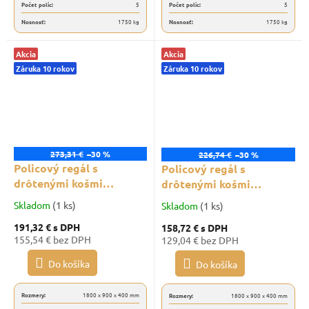
Počet políc:
5
Počet políc:
5
Nosnosť:
1750 kg
Nosnosť:
1750 kg
Akcia
Akcia
Záruka 10 rokov
Záruka 10 rokov
273,31 €
–30 %
226,74 €
–30 %
Policový regál s
Policový regál s
drôtenými košmi
drôtenými košmi
Trestles RNDU-KUI
Trestles RNDU-KUI
Skladom
(1 ks)
Skladom
(1 ks)
1800x900x400, nosnosť
1800x900x400, nosnosť
191,32 €
s DPH
158,72 €
s DPH
250 kg, 5 košov, čierny
375 kg, 1 polica, 4 koše,
155,54 € bez DPH
129,04 € bez DPH
čierny
Do košíka
Do košíka
Rozmery:
1800 x 900 x 400 mm
Rozmery:
1800 x 900 x 400 mm