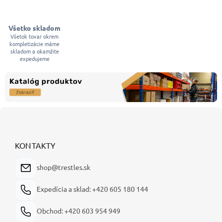
u
Všetko skladom
Všetok tovar okrem
kompletizácie máme
skladom a okamžite
expedujeme
Z
á
p
ä
KONTAKTY
t
i
shop@trestles.sk
e
Expedícia a sklad: +420 605 180 144
Obchod: +420 603 954 949