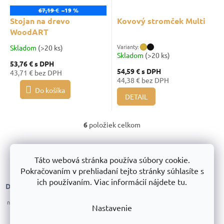
67,19 €
–19 %
Stojan na drevo
Kovový stromček Multi
WoodART
Skladom
(>20 ks)
Skladom
(>20 ks)
53,76 €
s DPH
54,59 €
s DPH
43,71 € bez DPH
44,38 € bez DPH
Do košíka
DETAIL
6
položiek celkom
O
v
l
á
Táto webová stránka používa súbory cookie.
d
Pokračovaním v prehliadaní tejto stránky súhlasíte s
a
c
ich používaním. Viac informácií nájdete tu.
Doprava zadarmo
Zameranie,
Všetko skladom
i
od 200 € mimo
Všetok tovar okrem
montáž a servis
e
nadrozmernú prepravu
kompletizácie máme
p
Vykonávame
Nastavenie
po celom Slovensku
skladom a okamžite
zameranie, montáže
r
expedujeme
a servis regálov po
v