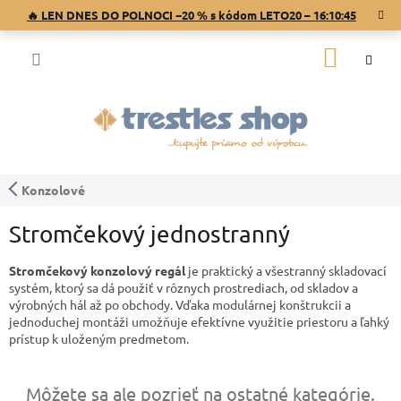
Prejsť
🔥 LEN DNES DO POLNOCI −20 % s kódom LETO20 –
16:10:45
na
obsah
NÁKU
KOŠÍK
Konzolové
Stromčekový jednostranný
Stromčekový konzolový regál
je praktický a všestranný skladovací
systém, ktorý sa dá použiť v rôznych prostrediach, od skladov a
výrobných hál až po obchody. Vďaka modulárnej konštrukcii a
jednoduchej montáži umožňuje efektívne využitie priestoru a ľahký
prístup k uloženým predmetom.
Môžete sa ale pozrieť na ostatné kategórie.