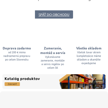
SPÄŤ DO OBCHODU
Doprava zadarmo
Zameranie,
Všetko skladom
od 200 € mimo
Všetok tovar okrem
montáž a servis
nadrozmernú prepravu
kompletizácie máme
Vykonávame
po celom Slovensku
skladom a okamžite
zameranie, montáže
expedujeme
a servis regálov po
celom SK
Z
á
p