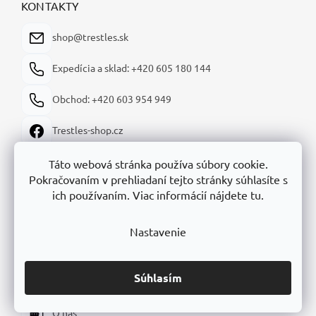
ä
KONTAKTY
t
i
shop@trestles.sk
e
Expedícia a sklad: +420 605 180 144
Obchod: +420 603 954 949
Trestles-shop.cz
trestles_shop
Táto webová stránka používa súbory cookie.
Pokračovaním v prehliadaní tejto stránky súhlasíte s
Trestles-shop
ich používaním. Viac informácií nájdete tu.
Nastavenie
INFORMÁCIE O NÁKUPE
Súhlasím
Kontakt
O nás