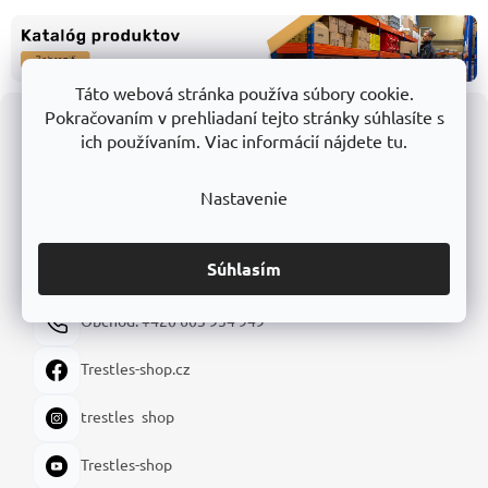
y
v
ý
p
i
Táto webová stránka používa súbory cookie.
Z
s
Pokračovaním v prehliadaní tejto stránky súhlasíte s
u
á
ich používaním. Viac informácií nájdete tu.
p
ä
KONTAKTY
t
Nastavenie
i
shop@trestles.sk
e
Súhlasím
Expedícia a sklad: +420 605 180 144
Obchod: +420 603 954 949
Trestles-shop.cz
trestles_shop
Trestles-shop