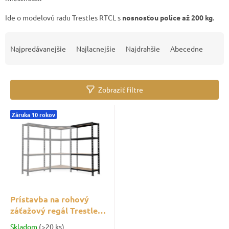
Ide o modelovú radu Trestles RTCL s
nosnosťou police až 200 kg
.
R
a
Najpredávanejšie
Najlacnejšie
Najdrahšie
Abecedne
d
e
n
Zobraziť filtre
i
e
V
p
Záruka 10 rokov
ý
r
p
o
i
d
s
u
p
k
r
t
o
o
d
Prístavba na rohový
v
u
záťažový regál Trestles
k
RTCL 1800x1000x400,
Skladom
(>20 ks)