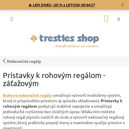
Prejsť
🔥 LEN DNES −20 % s LETO20:
05:44:26
na
obsah
NÁKU
KOŠÍK
Nekonečné regály
Prístavky k rohovým regálom -
záťažovým
Rohové nekonečné regály
umožňujú vytvoriť modulárny systém,
ktorý si prispôsobíte priestoru aj spôsobu skladovania.
Prístavky k
rohovým regálom
poskytujú stabilné napojenie a umožňujú
jednoduché rozšírenie bez zložitých úprav. Vďaka nim môžete
rohový regál plynulo rozšíriť do strán a vytvoriť nekonečný regálový
systém, ktorý prakticky prepojí steny a maximálne využije priestor v
miestnosti.