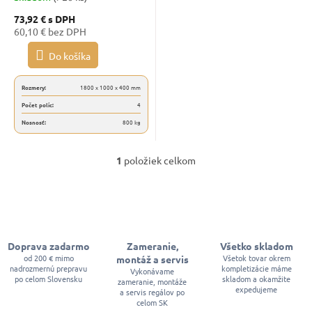
t
nosnosť 800 kg, 4 police
o
73,92 €
s DPH
60,10 € bez DPH
v
Do košíka
Rozmery:
1800 x 1000 x 400 mm
Počet políc:
4
Nosnosť:
800 kg
1
položiek celkom
O
v
l
á
d
a
c
Doprava zadarmo
Zameranie,
Všetko skladom
i
od 200 € mimo
Všetok tovar okrem
montáž a servis
e
nadrozmernú prepravu
kompletizácie máme
p
Vykonávame
po celom Slovensku
skladom a okamžite
zameranie, montáže
r
expedujeme
a servis regálov po
v
celom SK
k