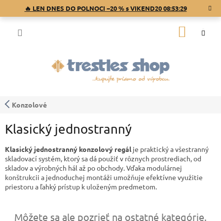
Prejsť
🔥 LEN DNES DO POLNOCI −20 % s VIKEND20
08:53:29
na
obsah
NÁKU
KOŠÍK
Konzolové
Klasický jednostranný
Klasický jednostranný konzolový regál
je praktický a všestranný
skladovací systém, ktorý sa dá použiť v rôznych prostrediach, od
skladov a výrobných hál až po obchody. Vďaka modulárnej
konštrukcii a jednoduchej montáži umožňuje efektívne využitie
priestoru a ľahký prístup k uloženým predmetom.
Môžete sa ale pozrieť na ostatné kategórie.