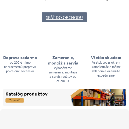
SPÄŤ DO OBCHODU
Doprava zadarmo
Zameranie,
Všetko skladom
od 200 € mimo
Všetok tovar okrem
montáž a servis
nadrozmernú prepravu
kompletizácie máme
Vykonávame
po celom Slovensku
skladom a okamžite
zameranie, montáže
expedujeme
a servis regálov po
celom SK
Z
á
p