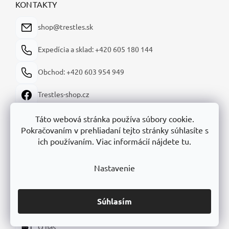
ä
KONTAKTY
t
i
shop@trestles.sk
e
Expedícia a sklad: +420 605 180 144
Obchod: +420 603 954 949
Trestles-shop.cz
trestles_shop
Táto webová stránka používa súbory cookie.
Pokračovaním v prehliadaní tejto stránky súhlasíte s
Trestles-shop
ich používaním. Viac informácií nájdete tu.
Nastavenie
INFORMÁCIE O NÁKUPE
Súhlasím
Kontakt
O nás