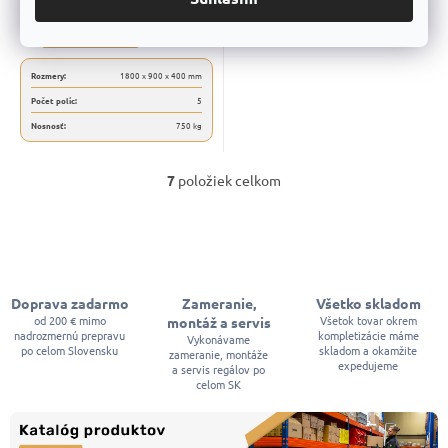
Do košíka
Rozmery:
1800 x 900 x 400 mm
Počet políc:
5
Nosnosť:
750 kg
7
položiek celkom
O
v
l
á
d
a
c
Doprava zadarmo
Zameranie,
Všetko skladom
i
od 200 € mimo
Všetok tovar okrem
montáž a servis
e
nadrozmernú prepravu
kompletizácie máme
p
Vykonávame
po celom Slovensku
skladom a okamžite
zameranie, montáže
r
expedujeme
a servis regálov po
v
celom SK
k
y
v
ý