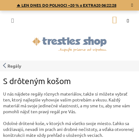
Prejsť
🔥 LEN DNES DO POLNOCI −20 % s EXTRA20
06:22:28
na
obsah
NÁKU
KOŠÍK
Regály
S drôteným košom
U nás nájdete regály rôznych materiálov, takže si môžete vybrať
ten, ktorý najlepšie vyhovuje vašim potrebám a vkusu. Každý
materiál má svoje jedinečné vlastnosti, a my sme tu, aby sme vám
pomohli nájsť ten pravý regál pre Vás.
Odolné drôtené koše, v ktorých má všetko svoje miesto. Ľahko sa
udržiavajú, nevadí im prach ani drobné nečistoty, a vďaka otvorenej
konštrukcii máte vždy prehľad o uložených veciach.