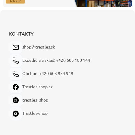
p
i
Z
s
u
á
p
ä
KONTAKTY
t
i
shop@trestles.sk
e
Expedícia a sklad: +420 605 180 144
Obchod: +420 603 954 949
Trestles-shop.cz
trestles_shop
Trestles-shop