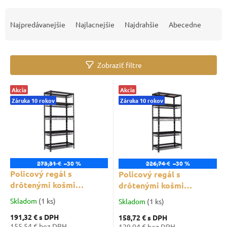
R
a
Najpredávanejšie
Najlacnejšie
Najdrahšie
Abecedne
d
e
n
Zobraziť filtre
i
e
V
p
Akcia
Akcia
ý
r
Záruka 10 rokov
Záruka 10 rokov
p
o
i
d
s
u
p
k
r
t
o
273,31 €
–30 %
226,74 €
–30 %
o
d
Policový regál s
Policový regál s
v
u
drôtenými košmi
drôtenými košmi
k
Trestles RNDU-KUI
Trestles RNDU-KUI
Skladom
(1 ks)
Skladom
(1 ks)
t
1800x900x400, nosnosť
1800x900x400, nosnosť
o
191,32 €
s DPH
158,72 €
s DPH
250 kg, 5 košov, čierny
375 kg, 1 polica, 4 koše,
155,54 € bez DPH
129,04 € bez DPH