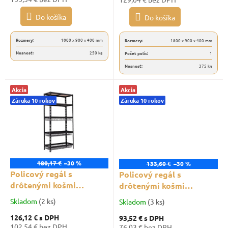
v
čierny
Do košíka
Do košíka
Rozmery:
1800 x 900 x 400 mm
Rozmery:
1800 x 900 x 400 mm
Nosnosť:
250 kg
Počet políc:
1
Nosnosť:
375 kg
Akcia
Akcia
Záruka 10 rokov
Záruka 10 rokov
180,17 €
–30 %
133,60 €
–30 %
Policový regál s
Policový regál s
drôtenými košmi
drôtenými košmi
Trestles RNDU-KUI
Trestles RNDU-KUI
Skladom
(2 ks)
Skladom
(3 ks)
1800x900x400, nosnosť
1800x900x400, nosnosť
126,12 €
s DPH
93,52 €
s DPH
500 kg, 2 police, 3 koše,
625 kg, 3 police, 2 koše,
102,54 € bez DPH
76,03 € bez DPH