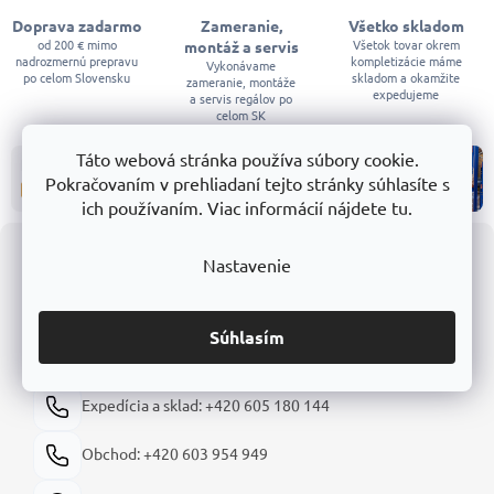
c
Doprava zadarmo
Zameranie,
Všetko skladom
i
od 200 € mimo
Všetok tovar okrem
montáž a servis
e
nadrozmernú prepravu
kompletizácie máme
p
Vykonávame
po celom Slovensku
skladom a okamžite
zameranie, montáže
r
expedujeme
a servis regálov po
v
celom SK
k
y
Táto webová stránka používa súbory cookie.
v
ý
Pokračovaním v prehliadaní tejto stránky súhlasíte s
p
ich používaním. Viac informácií nájdete tu.
i
Z
s
u
á
Nastavenie
p
ä
KONTAKTY
t
Súhlasím
i
shop@trestles.sk
e
Expedícia a sklad: +420 605 180 144
Obchod: +420 603 954 949