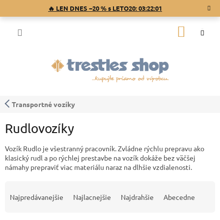
Prejsť
🔥 LEN DNES −20 % s LETO20:
03:22:01
na
obsah
NÁKU
KOŠÍK
Transportné vozíky
Rudlovozíky
Vozík Rudlo je všestranný pracovník. Zvládne rýchlu prepravu ako
klasický rudl a po rýchlej prestavbe na vozík dokáže bez väčšej
námahy prepraviť viac materiálu naraz na dlhšie vzdialenosti.
R
a
Najpredávanejšie
Najlacnejšie
Najdrahšie
Abecedne
d
e