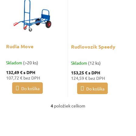
Rudla Move
Rudlovozík Speedy
Skladom
(>20 ks)
Skladom
(12 ks)
132,49 €
s DPH
153,25 €
s DPH
107,72 € bez DPH
124,59 € bez DPH
Do košíka
Do košíka
4
položiek celkom
O
v
l
á
d
a