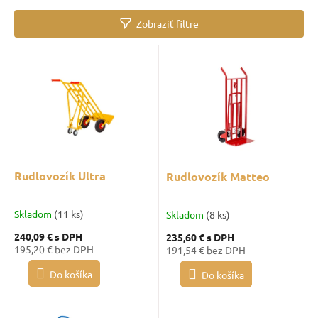
n
Zobraziť filtre
i
e
V
p
ý
r
p
o
i
d
s
u
p
k
r
t
o
o
d
Rudlovozík Ultra
Rudlovozík Matteo
v
u
k
Skladom
(11 ks)
Skladom
(8 ks)
t
o
240,09 €
s DPH
235,60 €
s DPH
195,20 € bez DPH
191,54 € bez DPH
v
Do košíka
Do košíka