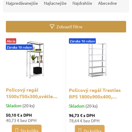
a
Najpredávanejšie
Najlacnejšie
Najdrahšie
Abecedne
d
e
n
Zobraziť filtre
i
e
V
p
Akcia
Záruka 10 rokov
ý
r
Záruka 10 rokov
p
o
i
d
s
u
p
k
r
t
o
o
d
Policový regál
Policový regál Trestles
v
u
1500x750x300,světle
RP5 1800x900x400,
k
šedý,4 police
nosnosť 420 kg, 6 políc,
Skladom
(20 ks)
Skladom
(20 ks)
t
pozinkovaný
o
50,10 €
s DPH
96,73 €
s DPH
40,73 € bez DPH
78,64 € bez DPH
v
Do košíka
Do košíka