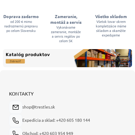
Doprava zadarmo
Zameranie,
Všetko skladom
od 200 € mimo
Všetok tovar okrem
montáž a servis
nadrozmernú prepravu
kompletizácie máme
Vykonávame
po celom Slovensku
skladom a okamžite
zameranie, montáže
expedujeme
a servis regálov po
celom SK
Z
á
p
ä
KONTAKTY
t
i
shop@trestles.sk
e
Expedícia a sklad: +420 605 180 144
Obchod: +420 603 954 949