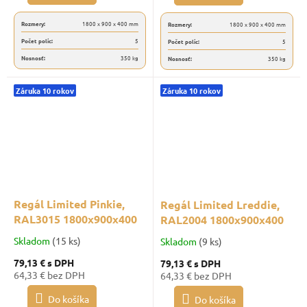
Rozmery:
1800 x 900 x 400 mm
Rozmery:
1800 x 900 x 400 mm
Počet políc:
5
Počet políc:
5
Nosnosť:
350 kg
Nosnosť:
350 kg
Záruka 10 rokov
Záruka 10 rokov
Regál Limited Pinkie,
Regál Limited Lreddie,
RAL3015 1800x900x400
RAL2004 1800x900x400
Skladom
(15 ks)
Skladom
(9 ks)
79,13 €
s DPH
79,13 €
s DPH
64,33 € bez DPH
64,33 € bez DPH
Do košíka
Do košíka