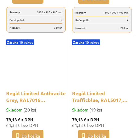
Rozmery:
1800 x 900 x 400 mm
Rozmery:
1800 x 900 x 400 mm
Počet políc:
5
Počet políc:
4
Nosnosť:
350 kg
Nosnosť:
280 kg
Záruka 10 rokov
Záruka 10 rokov
Regál Limited Anthracite
Regál Limited
Grey, RAL7016
Trafficblue, RAL5017,
1800x900x400
1800x900x400
Skladom
(20 ks)
Skladom
(19 ks)
79,13 €
s DPH
79,13 €
s DPH
64,33 € bez DPH
64,33 € bez DPH
Do košíka
Do košíka