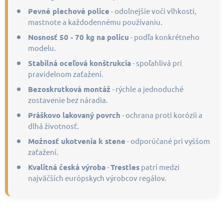
ý
p
Pevné plechové police
- odolnejšie voči vlhkosti,
i
mastnote a každodennému používaniu.
s
u
Nosnosť 50 - 70 kg na policu
- podľa konkrétneho
modelu.
Stabilná oceľová konštrukcia
- spoľahlivá pri
pravidelnom zaťažení.
Bezoskrutková montáž
- rýchle a jednoduché
zostavenie bez náradia.
Práškovo lakovaný povrch
- ochrana proti korózii a
dlhá životnosť.
Možnosť ukotvenia k stene
- odporúčané pri vyššom
zaťažení.
Kvalitná česká výroba
-
Trestles
patrí medzi
najväčších európskych výrobcov regálov.