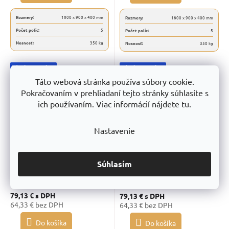
Rozmery:
1800 x 900 x 400 mm
Rozmery:
1800 x 900 x 400 mm
Počet políc:
5
Počet políc:
5
Nosnosť:
350 kg
Nosnosť:
350 kg
Záruka 10 rokov
Záruka 10 rokov
Táto webová stránka používa súbory cookie.
Pokračovaním v prehliadaní tejto stránky súhlasíte s
ich používaním. Viac informácií nájdete tu.
Nastavenie
Regál Limited Lpurpie,
Regál Limited Lgrennie,
RAL4003 1800x900x400
RAL6018 1800x900x400
Súhlasím
Skladom
(14 ks)
Skladom
(>20 ks)
79,13 €
s DPH
79,13 €
s DPH
64,33 € bez DPH
64,33 € bez DPH
Do košíka
Do košíka