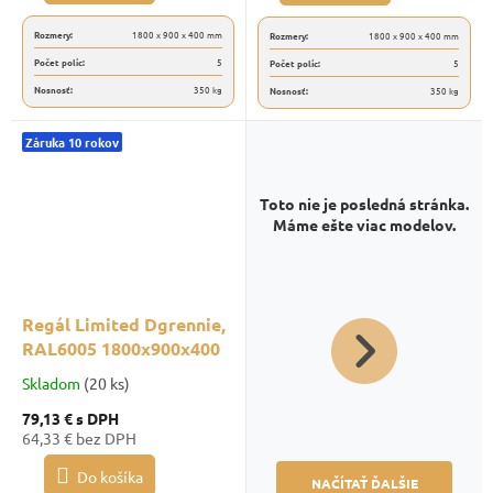
Rozmery:
1800 x 900 x 400 mm
Rozmery:
1800 x 900 x 400 mm
Počet políc:
5
Počet políc:
5
Nosnosť:
350 kg
Nosnosť:
350 kg
Záruka 10 rokov
Toto nie je posledná stránka.
Máme ešte viac modelov.
Regál Limited Dgrennie,
RAL6005 1800x900x400
Skladom
(20 ks)
79,13 €
s DPH
64,33 € bez DPH
Do košíka
NAČÍTAŤ ĎALŠIE