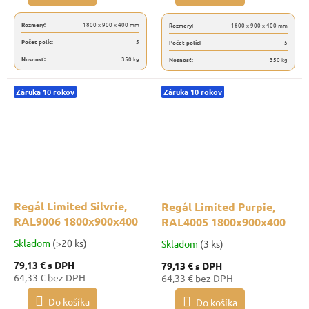
Rozmery:
1800 x 900 x 400 mm
Rozmery:
1800 x 900 x 400 mm
Počet políc:
5
Počet políc:
5
Nosnosť:
350 kg
Nosnosť:
350 kg
Záruka 10 rokov
Záruka 10 rokov
Regál Limited Silvrie,
Regál Limited Purpie,
RAL9006 1800x900x400
RAL4005 1800x900x400
Skladom
(>20 ks)
Skladom
(3 ks)
79,13 €
s DPH
79,13 €
s DPH
64,33 € bez DPH
64,33 € bez DPH
Do košíka
Do košíka