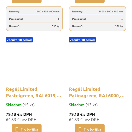
Rozmery:
1800 x 900 x 400 mm
Rozmery:
1800 x 900 x 400 mm
Počet políc:
5
Počet políc:
5
Nosnosť:
350 kg
Nosnosť:
350 kg
Záruka 10 rokov
Záruka 10 rokov
Regál Limited
Regál Limited
Pastelgreen, RAL6019,
Patinagreen, RAL6000,
1800x900x400
1800x900x400
Skladom
(15 ks)
Skladom
(13 ks)
79,13 €
s DPH
79,13 €
s DPH
64,33 € bez DPH
64,33 € bez DPH
Do košíka
Do košíka