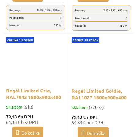
Rozmery:
1800 x 900 x 400 mm
Rozmery:
1800 x 900 x 400 mm
Počet políc:
5
Počet políc:
5
Nosnosť:
350 kg
Nosnosť:
350 kg
Záruka 10 rokov
Záruka 10 rokov
Regál Limited Grie,
Regál Limited Goldie,
RAL7043 1800x900x400
RAL1027 1800x900x400
Skladom
(6 ks)
Skladom
(>20 ks)
79,13 €
s DPH
79,13 €
s DPH
64,33 € bez DPH
64,33 € bez DPH
Do košíka
Do košíka