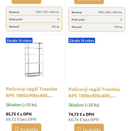
Rozmery:
1500 x 750 x 300 mm
Rozmery:
1800 x 900 x 400 mm
Počet políc:
4
Počet políc:
6
Nosnosť:
200 kg
Nosnosť:
420 kg
Záruka 10 rokov
Záruka 10 rokov
Policový regál Trestles
Policový regál Trestles
RP5 1800x900x400,
RP5 1800x900x400,
nosnosť 350 kg, 5 políc,
nosnosť 280 kg, 4 police,
Skladom
(>20 ks)
Skladom
(>20 ks)
pozinkovaný
pozinkovaný
85,75 €
s DPH
74,73 €
s DPH
69,72 € bez DPH
60,76 € bez DPH
Do košíka
Do košíka