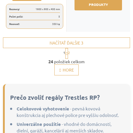
PRODUKTY
Rozmery:
1800 x 900 x 400 mm
Počet políc:
5
Nosnosť:
350 kg
NAČÍTAŤ ĎALŠIE 3
S
1
2
t
O
r
24
položiek celkom
v
á
l
HORE
n
á
k
d
o
a
v
c
a
i
n
Prečo zvoliť regály Trestles RP?
e
i
p
e
Celokovové vyhotovenie
- pevná kovová
r
v
konštrukcia aj plechové police pre vyššiu odolnosť.
k
y
Univerzálne použitie
- vhodné do domácností,
v
dielní, garáží, kancelárií aj menších skladov.