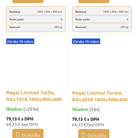
Rozmery:
1800 x 900 x 400 mm
Rozmery:
1800 x 900 x 400 mm
Počet políc:
5
Počet políc:
5
Nosnosť:
350 kg
Nosnosť:
350 kg
Záruka 10 rokov
Záruka 10 rokov
Regál Limited Yellie,
Regál Limited Turqie,
RAL1018 1800x900x400
RAL6034 1800x900x400
Skladom
(>20 ks)
Skladom
(3 ks)
79,13 €
s DPH
79,13 €
s DPH
64,33 € bez DPH
64,33 € bez DPH
Do košíka
Do košíka