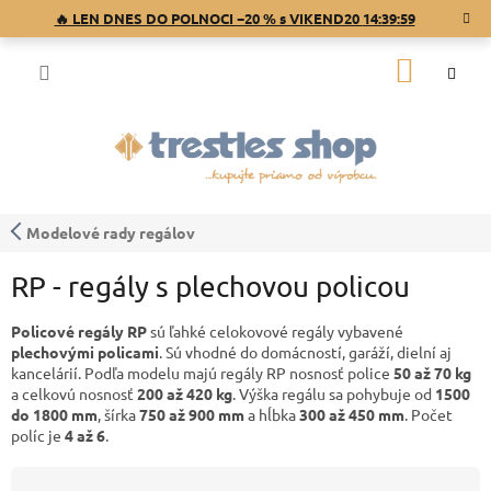
Prejsť
🔥 LEN DNES DO POLNOCI −20 % s VIKEND20
14:39:59
na
obsah
NÁKU
KOŠÍK
Modelové rady regálov
RP - regály s plechovou policou
Policové regály RP
sú ľahké celokovové regály vybavené
plechovými policami
. Sú vhodné do domácností, garáží, dielní aj
kancelárií. Podľa modelu majú regály RP nosnosť police
50 až 70 kg
a celkovú nosnosť
200 až 420 kg
. Výška regálu sa pohybuje od
1500
do 1800 mm
, šírka
750 až 900 mm
a hĺbka
300 až 450 mm
. Počet
políc je
4 až 6
.
R