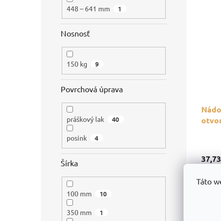
448 – 641 mm
1
Nosnosť
150 kg
9
Povrchová úprava
Nádob
práškový lak
otvo
40
posink
4
37,7
Šírka
30,67
Táto w
100 mm
10
350 mm
1