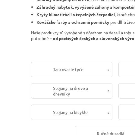
Záhradný nábytok, vyvýšené záhony a komposté
Kryty klimatizácií a tepelných čerpadiel
, ktoré ch
Kováčske farby a ochranné pomôcky
pre dlhú živo
Naše produkty sú vyrobené s dôrazom na detail a robust
potrebné –
od poctivých českých a slovenských výr
Tancovacie tyče
Stojany na drevo a
drevníky
Stojany na bicykle
Ručné dusadlá