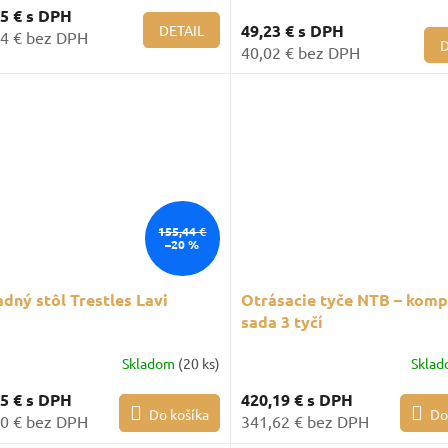
25 €
s DPH
49,23 €
s DPH
DETAIL
4 € bez DPH
D
40,02 € bez DPH
155,44 €
–20 %
dný stôl Trestles Lavi
Otrásacie tyče NTB – komp
sada 3 tyčí
Skladom
(20 ks)
Skla
35 €
s DPH
420,19 €
s DPH
Do košíka
Do
0 € bez DPH
341,62 € bez DPH