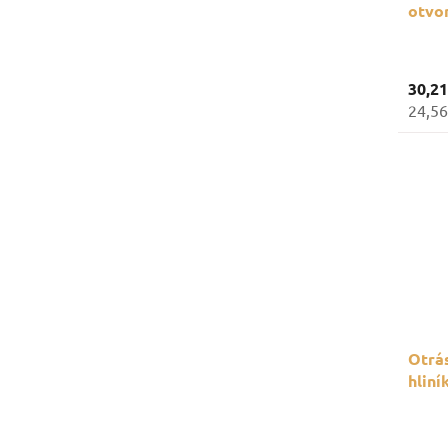
otvo
30,2
24,56
Otrá
hliní