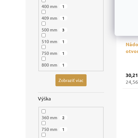
400 mm
1
409 mm
1
500 mm
3
510 mm
1
Nádob
otvo
750 mm
1
800 mm
1
30,2
Zobraziť viac
24,56
Výška
360 mm
2
750 mm
1