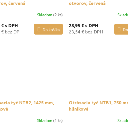
rov, červená
otvorov, červená
Skladom
(2 ks)
Skla
1 €
s DPH
28,95 €
s DPH
Do košíka
Do
 € bez DPH
23,54 € bez DPH
sacia tyč NTB2, 1425 mm,
Otrásacia tyč NTB1, 750 m
ková
hliníková
Skladom
(1 ks)
Skla