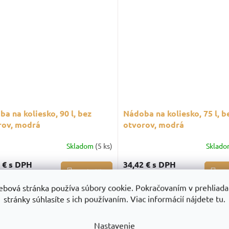
a na koliesko, 90 l, bez
Nádoba na koliesko, 75 l, b
rov, modrá
otvorov, modrá
Skladom
(5 ks)
Sklad
3 €
s DPH
34,42 €
s DPH
Do košíka
Do
 € bez DPH
27,98 € bez DPH
ebová stránka používa súbory cookie. Pokračovaním v prehliadan
stránky súhlasíte s ich používaním. Viac informácií nájdete tu.
Nastavenie