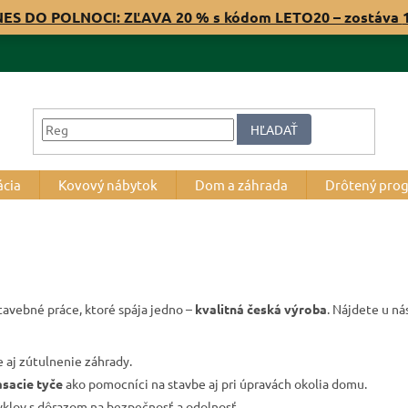
NES DO POLNOCI: ZĽAVA 20 % s kódom LETO20 – zostáva
HĽADAŤ
ácia
Kovový nábytok
Dom a záhrada
Drôtený pro
tavebné práce, ktoré spája jedno –
kvalitná česká výroba
. Nájdete u ná
 aj zútulnenie záhrady.
asacie tyče
ako pomocníci na stavbe aj pri úpravách okolia domu.
cyklov s dôrazom na bezpečnosť a odolnosť.