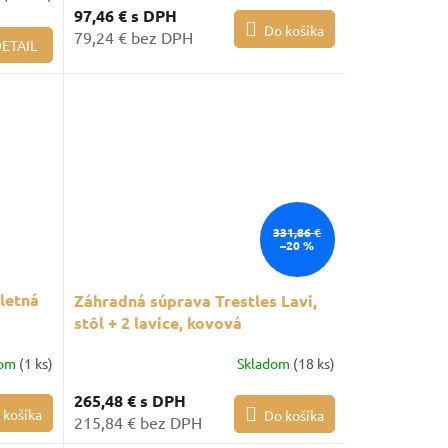
97,46 €
s DPH
Do košíka
79,24 € bez DPH
ETAIL
331,86 €
–20 %
letná
Záhradná súprava Trestles Lavi,
stôl + 2 lavice, kovová
konštrukcia, smrekové drevo,
dom
(1 ks)
Skladom
(18 ks)
možnosť ukotvenia
265,48 €
s DPH
 košíka
Do košíka
215,84 € bez DPH