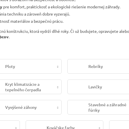
ry
pre komfort, praktickosť a ekologické riešenie modernej záhrady.
ránia techniku a zároveň dobre vyzerajú.
tnosť materiálov a bezpečnú prácu.
nú konštrukciu, ktorá vydrží dlhé roky. Či už budujete, opravujete aleb
obcov
.
Ploty
Rebríky
Kryt klimatizácie a
Lavičky
tepelného čerpadla
Stavebné a záhradné
Vyvýšené záhony
fúriky
Kováčske farby