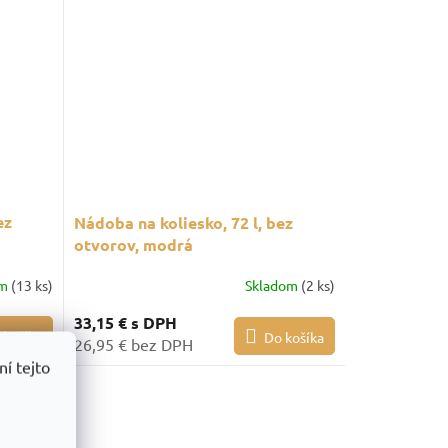
ez
Nádoba na koliesko, 72 l, bez
otvorov, modrá
om
(13 ks)
Skladom
(2 ks)
33,15 €
s DPH
 košíka
Do košíka
26,95 € bez DPH
í tejto