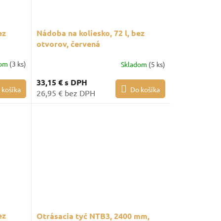
ez
Nádoba na koliesko, 72 l, bez
otvorov, červená
dom
(3 ks)
Skladom
(5 ks)
33,15 €
s DPH
 košíka
Do košíka
26,95 € bez DPH
ez
Otrásacia tyč NTB3, 2400 mm,