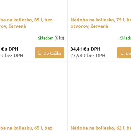
a na koliesko, 85 l, bez
Nádoba na koliesko, 75 l, b
rov, červená
otvorov, červená
Skladom
(6 ks)
Skla
8 €
s DPH
34,41 €
s DPH
Do košíka
Do
 € bez DPH
27,98 € bez DPH
a na koliesku, 65 l, bez
Nádoba na koliesko, 62 l, b