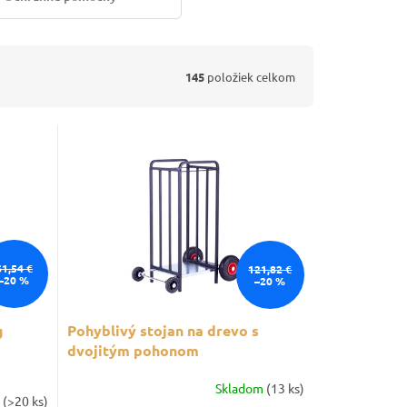
145
položiek celkom
61,54 €
121,82 €
–20 %
–20 %
g
Pohyblivý stojan na drevo s
dvojitým pohonom
Skladom
(13 ks)
m
(>20 ks)