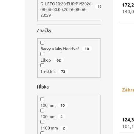
G_LETO20:20:EUR:P:f!2026-
172,
107
08-06-00:00,2026-08-06-
140,0
23:59
Značky
Barvy a laky Hostivař
10
Elkop
62
Trestles
73
Hĺbka
Záhra
100 mm
10
200 mm
2
124,
101,1
1100 mm
2