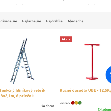
edávanejšie
Najlacnejšie
Najdrahšie
Abecedne
Akcia
funkčný hliníkový rebrík
Ručné dusadlo UBE - 12,5K
 3x2,1m, 8 priečok
Na dotaz
Sklado