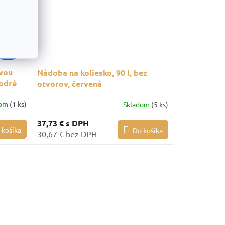
89,06 €
–20 %
ovou
Nádoba na koliesko, 90 l, bez
odré
otvorov, červená
dom
(1 ks)
Skladom
(5 ks)
37,73 €
s DPH
 košíka
Do košíka
30,67 € bez DPH