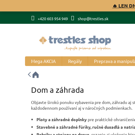
Prejsť
🔥 LEN D
na
obsah
+420 603 954 949
shop@trestles.sk
Mega AKCIA
Regály
Preprava a manipul
Dom a záhrada
Objavte širokú ponuku vybavenia pre dom, záhradu aj s
každodennom používaní aj v náročných podmienkach.
Ploty a záhradné doplnky
pre praktické ohraničenie
Stavebné a záhradné fúriky, ručné dusadlá a natri
Rebríky a stojany na drevo
, rezanie aj uloženie bi