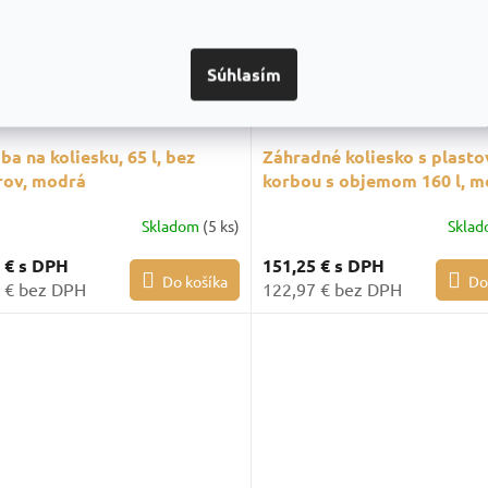
Súhlasím
1
a na koliesku, 65 l, bez
Záhradné koliesko s plast
rov, modrá
korbou s objemom 160 l, m
Skladom
(5 ks)
Skla
1 €
s DPH
151,25 €
s DPH
Do košíka
Do
 € bez DPH
122,97 € bez DPH