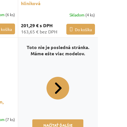
hliníková
dom
(6 ks)
Skladom
(4 ks)
201,29 €
s DPH
 košíka
Do košíka
163,65 € bez DPH
Toto nie je posledná stránka.
Máme ešte viac modelov.
m,
dom
(7 ks)
NAČÍTAŤ ĎALŠIE