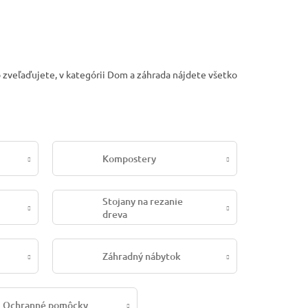
o zveľaďujete, v kategórii Dom a záhrada nájdete všetko
Kompostery
Stojany na rezanie
dreva
Záhradný nábytok
Ochranné pomôcky