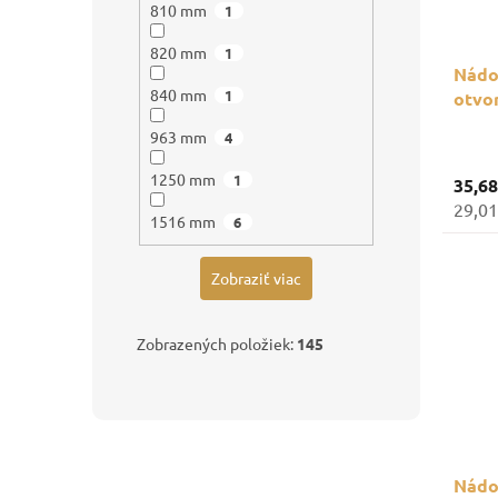
810 mm
1
820 mm
1
Nádob
840 mm
1
otvo
963 mm
4
1250 mm
1
35,6
29,01
1516 mm
6
Zobraziť viac
Zobrazených položiek:
145
Nádob