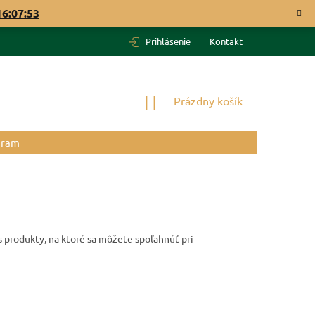
16:07:52
Prihlásenie
Kontakt
NÁKUPNÝ
Prázdny košík
KOŠÍK
gram
s produkty, na ktoré sa môžete spoľahnúť pri