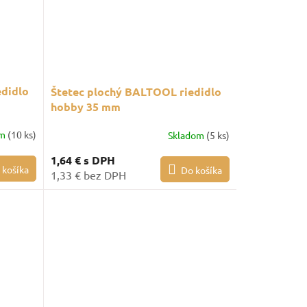
edidlo
Štetec plochý BALTOOL riedidlo
hobby 35 mm
om
(10 ks)
Skladom
(5 ks)
1,64 €
s DPH
 košíka
Do košíka
1,33 € bez DPH