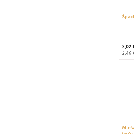
Špac
3,02 
2,46 
Mieša
kg/