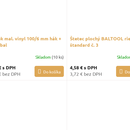
k mal. vinyl 100/6 mm hák +
Štetec plochý BALTOOL ri
bal
štandard č. 3
Skladom
(10 ks)
Sklad
€
s DPH
4,58 €
s DPH
Do košíka
Do
€ bez DPH
3,72 € bez DPH