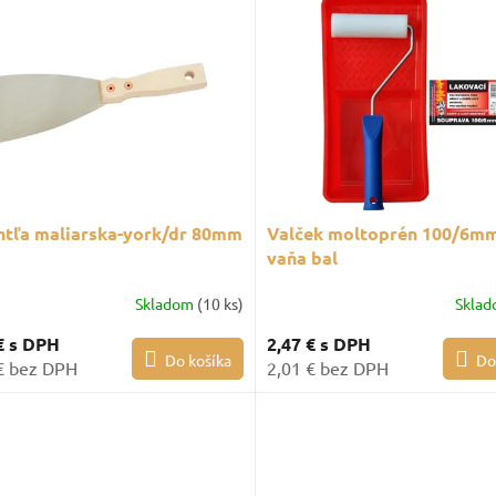
htľa maliarska-york/dr 80mm
Valček moltoprén 100/6mm
vaňa bal
Skladom
(10 ks)
Skla
€
s DPH
2,47 €
s DPH
Do košíka
Do
€ bez DPH
2,01 € bez DPH