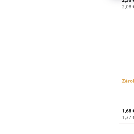
2,08 
Zároh
1,68 
1,37 