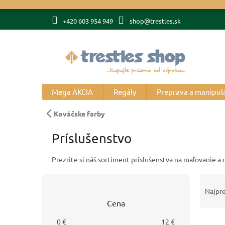
Prejsť
na
+420 603 954 949
shop@trestles.sk
obsah
Mega AKCIA
Regály
Preprava a manipul
Kováčske farby
Príslušenstvo
Prezrite si náš sortiment príslušenstva na maľovanie a 
B
R
o
a
Najpr
č
d
Cena
n
e
V
ý
n
0
€
12
€