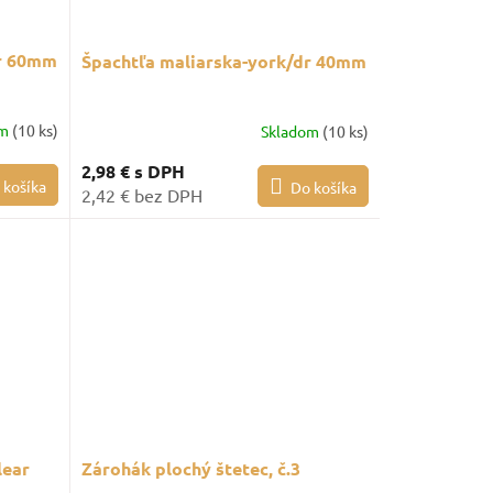
dr 60mm
Špachtľa maliarska-york/dr 40mm
om
(10 ks)
Skladom
(10 ks)
2,98 €
s DPH
 košíka
Do košíka
2,42 € bez DPH
ear
Zárohák plochý štetec, č.3