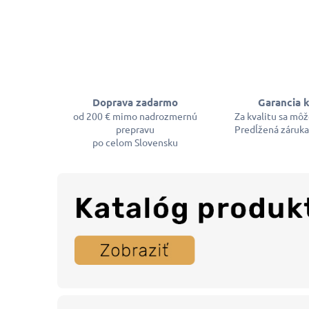
Doprava zadarmo
Garancia k
od 200 € mimo nadrozmernú
Za kvalitu sa mô
prepravu
Predĺžená záruka
po celom Slovensku
Z