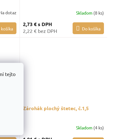
Na dotaz
Skladom
(8 ks)
2,73 €
s DPH
 košíka
Do košíka
2,22 € bez DPH
í tejto
Zárohák plochý štetec, č.1,5
dom
(5 ks)
Skladom
(4 ks)