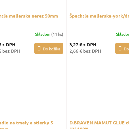
htľa maliarska nerez 50mm
Špachtľa maliarska-york/
Skladom
(11 ks)
Sklad
€
s DPH
3,27 €
s DPH
Do košíka
Do
€ bez DPH
2,66 € bez DPH
dlo na tmely a stierky 5
D.BRAVEN MAMUT GLUE cl
60mm
UV 100%