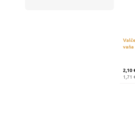
Valče
vaňa 
2,10 
1,71 