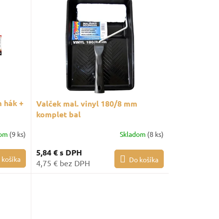
 hák +
Valček mal. vinyl 180/8 mm
komplet bal
dom
(9 ks)
Skladom
(8 ks)
5,84 €
s DPH
 košíka
Do košíka
4,75 € bez DPH