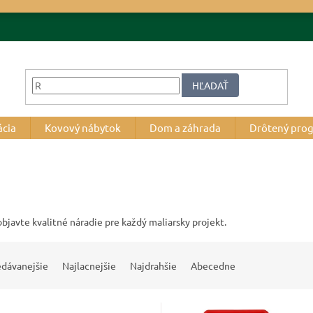
HĽADAŤ
ácia
Kovový nábytok
Dom a záhrada
Drôtený pro
objavte kvalitné náradie pre každý maliarsky projekt.
edávanejšie
Najlacnejšie
Najdrahšie
Abecedne