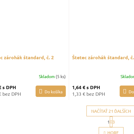
c zárohák štandard, č. 2
Štetec zárohák štandard, č.
Skladom
(5 ks)
Sklad
€
s DPH
1,64 €
s DPH
Do košíka
Do
€ bez DPH
1,33 € bez DPH
NAČÍTAŤ 21 ĎALŠÍCH
S
1
3
t
O
r
v
HORE
á