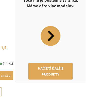
Toto nie je posledná stránka.
Máme ešte viac modelov.
 1,5
om
(11 ks)
NAČÍTAŤ ĎALŠIE
PRODUKTY
 košíka