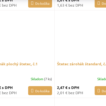
Do košíka
Do
€ bez DPH
1,63 € bez DPH
ák plochý štetec, č.1
Štetec zárohák štandard, č.
Skladom
(7 ks)
Skla
€
s DPH
2,47 €
s DPH
Do košíka
Do
€ bez DPH
2,01 € bez DPH