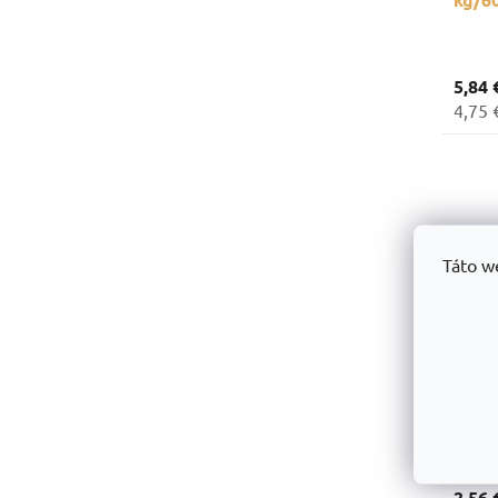
5,84 
4,75 
Táto w
Zároh
2,56 