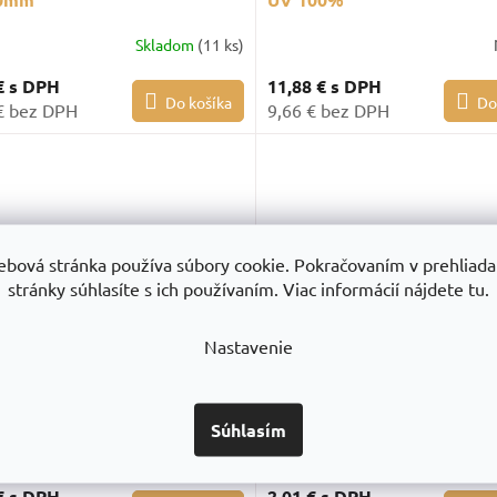
Skladom
(11 ks)
€
s DPH
11,88 €
s DPH
Do košíka
Do
€ bez DPH
9,66 € bez DPH
ebová stránka používa súbory cookie. Pokračovaním v prehliadan
stránky súhlasíte s ich používaním. Viac informácií nájdete tu.
Nastavenie
ák plochý štetec, č.2,5
Zárohák plochý štetec, č.2
Súhlasím
Skladom
(5 ks)
Skla
€
s DPH
2,01 €
s DPH