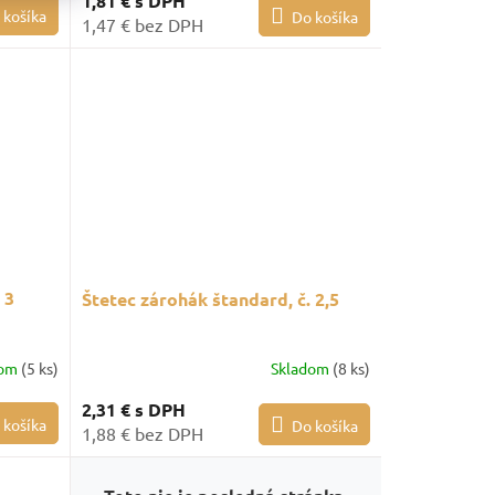
1,81 €
s DPH
 košíka
Do košíka
1,47 € bez DPH
 3
Štetec zárohák štandard, č. 2,5
dom
(5 ks)
Skladom
(8 ks)
2,31 €
s DPH
 košíka
Do košíka
1,88 € bez DPH