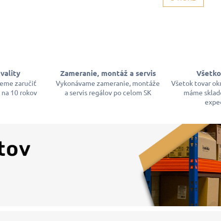
l
n
á
k
d
o
a
v
c
a
i
n
i
e
e
p
vality
Zameranie, montáž a servis
Všetko
r
žeme zaručiť
Vykonávame zameranie, montáže
Všetok tovar ok
v
 na 10 rokov
a servis regálov po celom SK
máme sklad
k
expe
y
v
ý
p
i
s
u