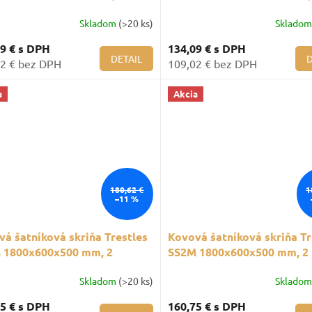
inok, fialové dvere
priečinok, červené dvere
Skladom
(>20 ks)
Sklado
09 €
s DPH
134,09 €
s DPH
DETAIL
D
2 € bez DPH
109,02 € bez DPH
a
Akcia
180,62 €
1
–11 %
á šatníková skriňa Trestles
Kovová šatníková skriňa Tr
 1800x600x500 mm, 2
SS2M 1800x600x500 mm, 2
ly, svetlosivé dvere
oddiely, červené dvere
Skladom
(>20 ks)
Sklado
75 €
s DPH
160,75 €
s DPH