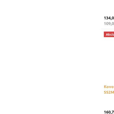
prieč
134,
109,0
Akci
Kovov
SS2M
oddie
160,