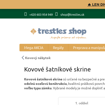
Prejsť
🔥 LEN D
na
obsah
+420 603 954 949
shop@trestles.sk
Mega AKCIA
Regály
Preprava a manipul
Kovový nábytok
Kovové šatníkové skrine
Kovové šatníkové skrine
sú určené na bezpečné a preh
odolnú oceľovú konštrukciu
, kvalitnú práškovú povrc
voľbu typu zámku
. Vybrané modely je možné doplniť a
1. oddiel