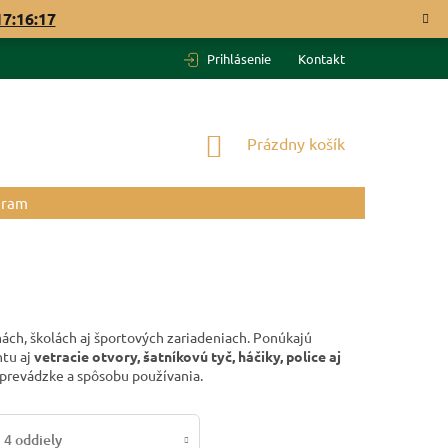
17:16:16
Prihlásenie
Kontakt
NÁKUPNÝ
Prázdny košík
KOŠÍK
gram
ách, školách aj športových zariadeniach. Ponúkajú
ntu aj
vetracie otvory, šatníkovú tyč, háčiky, police aj
j prevádzke a spôsobu používania.
4 oddiely