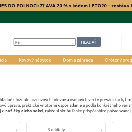
NES DO POLNOCI: ZĽAVA 20 % s kódom LETO20 – zostáva
HĽADAŤ
ácia
Kovový nábytok
Dom a záhrada
Drôtený pro
ľadné uloženie pracovných odevov a osobných vecí v prevádzkach, firm
hovú úpravu, praktické vnútorné usporiadanie a podľa konkrétneho varia
j o
nožičky alebo sokel
, takže si skriňu ľahko prispôsobíte požadovane
3 oddiely