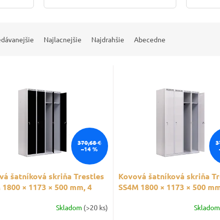
edávanejšie
Najlacnejšie
Najdrahšie
Abecedne
370,68 €
3
–14 %
á šatníková skriňa Trestles
Kovová šatníková skriňa Tr
 1800 × 1173 × 500 mm, 4
SS4M 1800 × 1173 × 500 mm
ly, čierne dvere
oddiely, sivé dvere
Skladom
(>20 ks)
Sklado