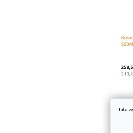
Kovov
SS3M
oddie
258,
210,2
Táto w