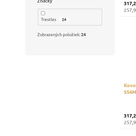
Značky
317,
257,9
Trestles
24
Zobrazených položiek:
24
Kovov
SS4M
oddie
317,
257,9