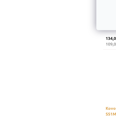
Kovov
SS1M
prieč
134,
109,0
Kovov
SS1M