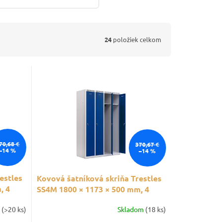
24
položiek celkom
70,68 €
370,67 €
–14 %
–14 %
estles
Kovová šatníková skriňa Trestles
, 4
SS4M 1800 × 1173 × 500 mm, 4
oddiely, modré dvere
m
(>20 ks)
Skladom
(18 ks)