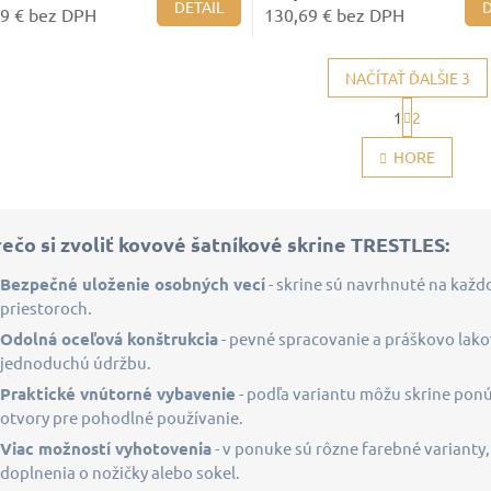
DETAIL
D
9 € bez DPH
130,69 € bez DPH
NAČÍTAŤ ĎALŠIE 3
S
1
2
t
O
r
v
HORE
á
l
n
á
k
d
o
a
v
ečo si zvoliť kovové šatníkové skrine TRESTLES:
c
a
i
n
Bezpečné uloženie osobných vecí
- skrine sú navrhnuté na každ
i
e
priestoroch.
e
p
r
Odolná oceľová konštrukcia
- pevné spracovanie a práškovo lako
v
jednoduchú údržbu.
k
Praktické vnútorné vybavenie
- podľa variantu môžu skrine ponúk
y
otvory pre pohodlné používanie.
v
ý
Viac možností vyhotovenia
- v ponuke sú rôzne farebné varianty
p
doplnenia o nožičky alebo sokel.
i