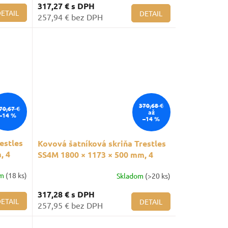
317,27 €
s DPH
ETAIL
DETAIL
257,94 € bez DPH
370,68 €
70,67 €
až
–14 %
–14 %
estles
Kovová šatníková skriňa Trestles
, 4
SS4M 1800 × 1173 × 500 mm, 4
oddiely, žlté dvere
om
(18 ks)
Skladom
(>20 ks)
317,28 €
s DPH
ETAIL
DETAIL
257,95 € bez DPH