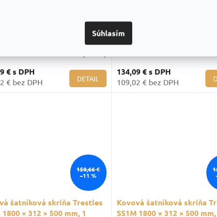
á šatníková skriňa Trestles
Kovová šatníková skriňa Tr
Súhlasím
 1800 × 312 × 500 mm, 1
SS1M 1800 × 312 × 500 mm,
inok, čierne dvere
priečinok, sivé dvere
Skladom
(>20 ks)
Sklado
09 €
s DPH
134,09 €
s DPH
DETAIL
D
2 € bez DPH
109,02 € bez DPH
150,66 €
1
–11 %
á šatníková skriňa Trestles
Kovová šatníková skriňa Tr
 1800 × 312 × 500 mm, 1
SS1M 1800 × 312 × 500 mm,