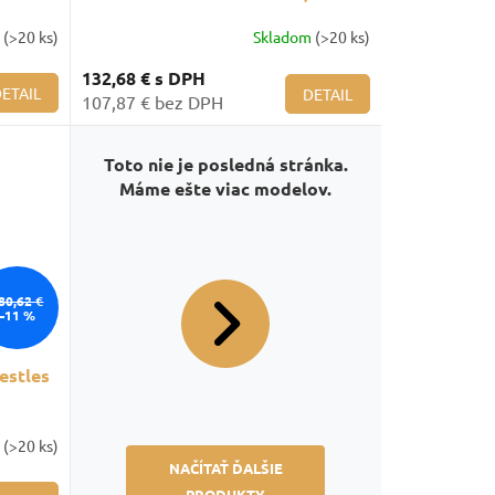
priečinok, žlté dvere
m
(>20 ks)
Skladom
(>20 ks)
132,68 €
s DPH
ETAIL
DETAIL
107,87 € bez DPH
Toto nie je posledná stránka.
Máme ešte viac modelov.
80,62 €
–11 %
estles
m
(>20 ks)
NAČÍTAŤ ĎALŠIE
PRODUKTY