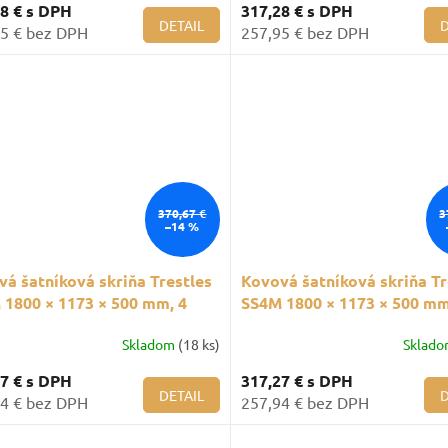
28 €
s DPH
317,28 €
s DPH
DETAIL
D
5 € bez DPH
257,95 € bez DPH
370,67 €
3
–14 %
á šatníková skriňa Trestles
Kovová šatníková skriňa Tr
 1800 × 1173 × 500 mm, 4
SS4M 1800 × 1173 × 500 mm
ly, fialové dvere
oddiely, červené dvere
Skladom
(18 ks)
Sklad
27 €
s DPH
317,27 €
s DPH
DETAIL
D
4 € bez DPH
257,94 € bez DPH