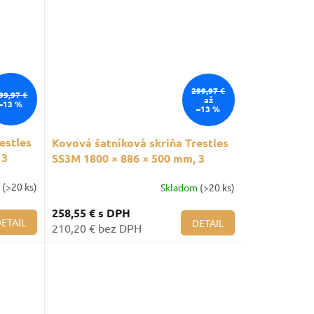
299,97 €
99,97 €
až
–13 %
–13 %
estles
Kovová šatníková skriňa Trestles
 3
SS3M 1800 × 886 × 500 mm, 3
oddiely, modré dvere
m
(>20 ks)
Skladom
(>20 ks)
258,55 €
s DPH
ETAIL
DETAIL
210,20 € bez DPH