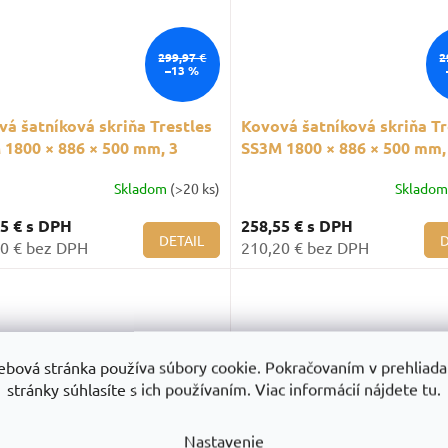
299,97 €
2
–13 %
á šatníková skriňa Trestles
Kovová šatníková skriňa Tr
 1800 × 886 × 500 mm, 3
SS3M 1800 × 886 × 500 mm,
ly, fialové dvere
oddiely, červené dvere
Skladom
(>20 ks)
Sklado
55 €
s DPH
258,55 €
s DPH
DETAIL
D
0 € bez DPH
210,20 € bez DPH
ebová stránka používa súbory cookie. Pokračovaním v prehliadan
stránky súhlasíte s ich používaním. Viac informácií nájdete tu.
150,66 €
1
Nastavenie
–11 %