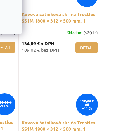
estles
Kovová šatníková skriňa Trestles
 1
SS1M 1800 × 312 × 500 mm, 1
priečinok, modré dvere
m
(>20 ks)
Skladom
(>20 ks)
134,09 €
s DPH
ETAIL
DETAIL
109,02 € bez DPH
149,08 €
50,66 €
až
–11 %
–11 %
estles
Kovová šatníková skriňa Trestles
 1
SS1M 1800 × 312 × 500 mm, 1