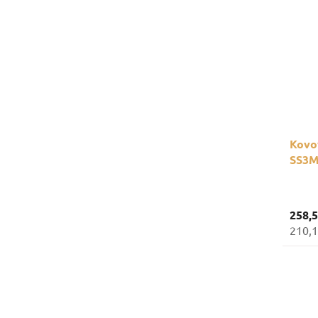
Kovov
SS3M
oddie
258,
210,1