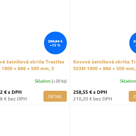
299,94 €
2
–13 %
á šatníková skriňa Trestles
Kovová šatníková skriňa Tr
 1800 × 886 × 500 mm, 3
SS3M 1800 × 886 × 500 mm,
ly, čierne dvere
oddiely, sivé dvere
Skladom
(>20 ks)
Sklado
52 €
s DPH
258,55 €
s DPH
DETAIL
D
8 € bez DPH
210,20 € bez DPH