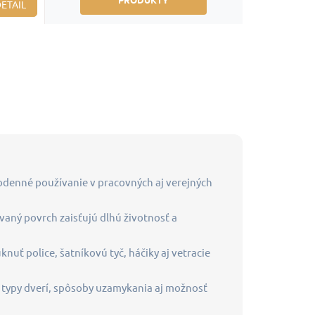
ETAIL
odenné používanie v pracovných aj verejných
vaný povrch zaisťujú dlhú životnosť a
nuť police, šatníkovú tyč, háčiky aj vetracie
, typy dverí, spôsoby uzamykania aj možnosť