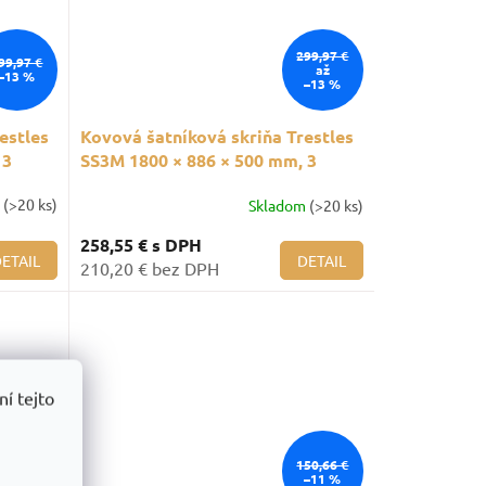
299,97 €
99,97 €
až
–13 %
–13 %
estles
Kovová šatníková skriňa Trestles
 3
SS3M 1800 × 886 × 500 mm, 3
oddiely, žlté dvere
m
(>20 ks)
Skladom
(>20 ks)
258,55 €
s DPH
ETAIL
DETAIL
210,20 € bez DPH
í tejto
50,66 €
150,66 €
–11 %
–11 %