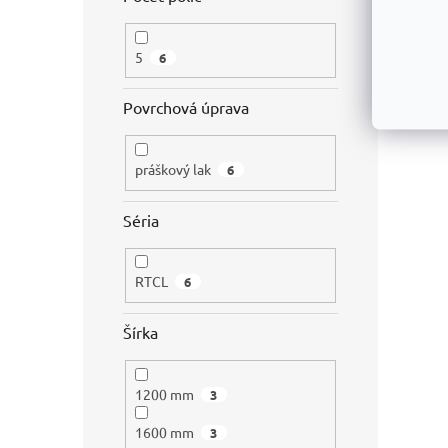
5
6
Povrchová úprava
práškový lak
6
Séria
RTCL
6
Šírka
1200 mm
3
1600 mm
3