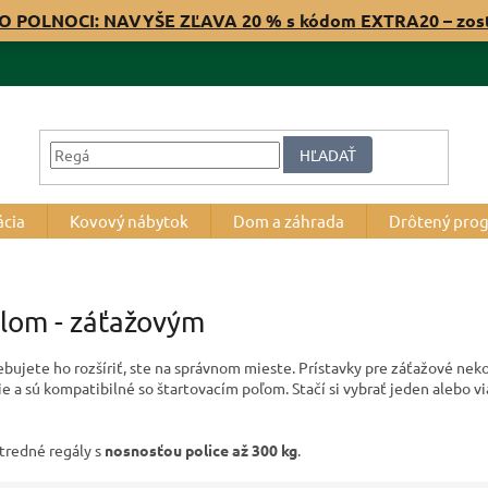
O POLNOCI: NAVYŠE ZĽAVA 20 % s kódom EXTRA20 – zos
HĽADAŤ
ácia
Kovový nábytok
Dom a záhrada
Drôtený pro
lom - záťažovým
ebujete ho rozšíriť, ste na správnom mieste. Prístavky pre záťažové ne
 a sú kompatibilné so štartovacím poľom. Stačí si vybrať jeden alebo via
stredné regály s
nosnosťou police až 300 kg
.