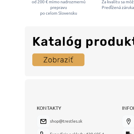
od 200 € mimo nadrozmernú
Za kvalitu sa mô
prepravu
Predĺžená záruka
po celom Slovensku
Z
á
p
ä
t
KONTAKTY
INFO
i
e
shop@trestles.sk