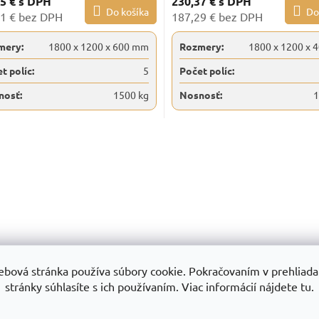
15 €
s DPH
230,37 €
s DPH
Do košíka
Do
1 € bez DPH
187,29 € bez DPH
mery:
1800 x 1200 x 600 mm
Rozmery:
1800 x 1200 x 
t políc:
5
Počet políc:
nosť:
1500 kg
Nosnosť:
1
O
v
l
á
d
a
c
i
e
p
ebová stránka používa súbory cookie. Pokračovaním v prehliadan
r
stránky súhlasíte s ich používaním. Viac informácií nájdete tu.
v
k
y