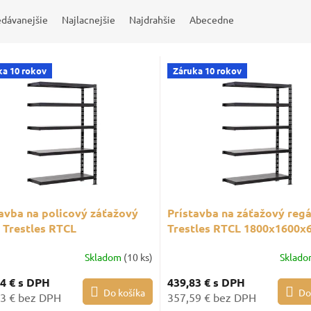
edávanejšie
Najlacnejšie
Najdrahšie
Abecedne
ka 10 rokov
Záruka 10 rokov
avba na policový záťažový
Prístavba na záťažový regá
 Trestles RTCL
Trestles RTCL 1800x1600x6
x1600x500, nosnosť 1000 kg,
nosnosť 1000 kg, 5 políc, č
Skladom
(10 ks)
Sklad
íc, čierny
94 €
s DPH
439,83 €
s DPH
Do košíka
Do
3 € bez DPH
357,59 € bez DPH