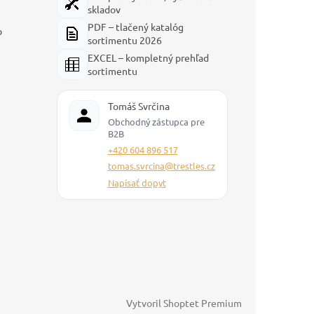
skladov
PDF – tlačený katalóg
p
sortimentu 2026
EXCEL – kompletný prehľad
sortimentu
Tomáš Svrčina
Obchodný zástupca pre
B2B
+420 604 896 517
tomas.svrcina@trestles.cz
Napísať dopyt
Vytvoril Shoptet Premium