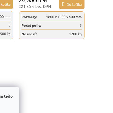
272,26 €
s DPH
 košíka
Do košíka
221,35 € bez DPH
400 mm
Rozmery:
1800 x 1200 x 400 mm
5
Počet políc:
5
500 kg
Nosnosť:
1200 kg
í tejto