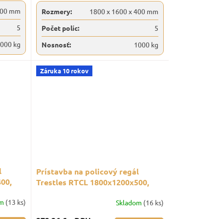
600 mm
Rozmery:
1800 x 1600 x 400 mm
5
Počet políc:
5
000 kg
Nosnosť:
1000 kg
Záruka 10 rokov
l
Prístavba na policový regál
00,
Trestles RTCL 1800x1200x500,
ierny
nosnosť 1500 kg, 5 políc, čierny
om
(13 ks)
Skladom
(16 ks)