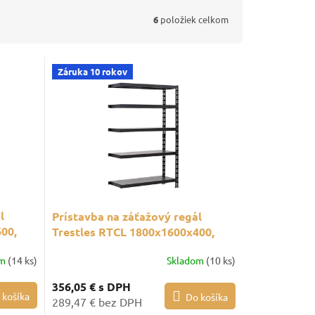
6
položiek celkom
Záruka 10 rokov
l
Prístavba na záťažový regál
00,
Trestles RTCL 1800x1600x400,
ierny
nosnosť 1000 kg, 5 políc, čierny
om
(14 ks)
Skladom
(10 ks)
356,05 €
s DPH
 košíka
Do košíka
289,47 € bez DPH