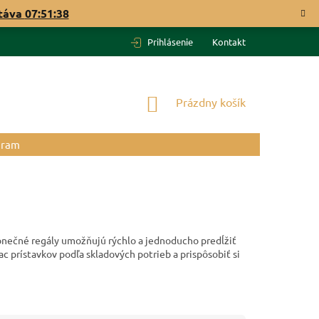
táva
07:51:37
Prihlásenie
Kontakt
NÁKUPNÝ
Prázdny košík
KOŠÍK
gram
konečné regály umožňujú rýchlo a jednoducho predĺžiť
c prístavkov podľa skladových potrieb a prispôsobiť si