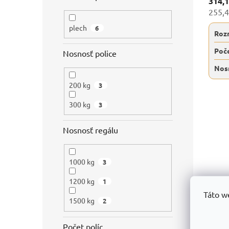
314,
255,4
plech
6
Roz
Poče
Nosnosť police
Nos
200 kg
3
300 kg
3
Nosnosť regálu
1000 kg
3
1200 kg
1
Táto w
1500 kg
2
Počet políc