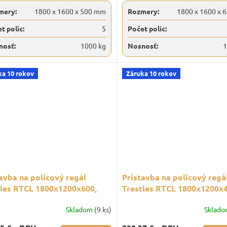
mery:
1800 x 1600 x 500 mm
Rozmery:
1800 x 1600 x 
t políc:
5
Počet políc:
nosť:
1000 kg
Nosnosť:
1
ka 10 rokov
Záruka 10 rokov
avba na policový regál
Prístavba na policový regá
tles RTCL 1800x1200x600,
Trestles RTCL 1800x1200x4
sť 1500 kg, 5 políc, čierny
nosnosť 1500 kg, 5 políc, č
Skladom
(9 ks)
Sklad