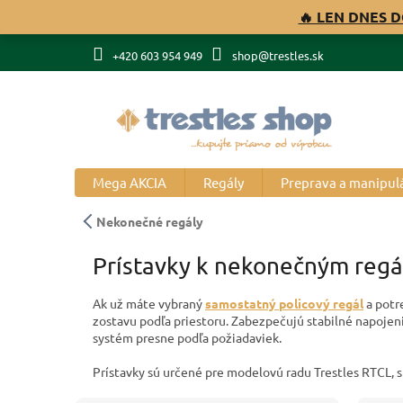
Prejsť
🔥 LEN DNES D
na
obsah
+420 603 954 949
shop@trestles.sk
Mega AKCIA
Regály
Preprava a manipul
Nekonečné regály
Prístavky k nekonečným regá
Ak už máte vybraný
samostatný policový regál
a potr
zostavu podľa priestoru. Zabezpečujú stabilné napojenie
systém presne podľa požiadaviek.
Prístavky sú určené pre modelovú radu Trestles RTCL, 