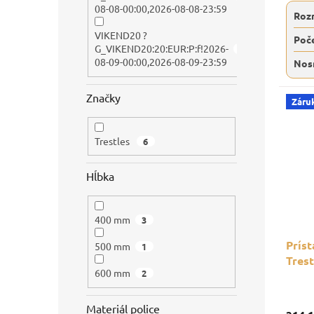
08-08-00:00,2026-08-08-23:59
Roz
VIKEND20 ?
Poče
G_VIKEND20:20:EUR:P:f!2026-
6
08-09-00:00,2026-08-09-23:59
Nos
Značky
Záru
Trestles
6
Hĺbka
400 mm
3
Príst
500 mm
1
Tres
600 mm
2
nosno
Materiál police