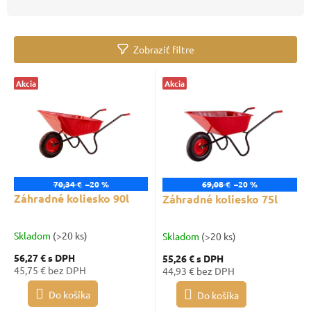
d
e
n
Zobraziť filtre
i
e
V
p
Akcia
Akcia
ý
r
p
o
i
d
s
u
p
k
r
t
o
70,34 €
–20 %
69,08 €
–20 %
o
d
Záhradné koliesko 90l
Záhradné koliesko 75l
v
u
k
Skladom
(>20 ks)
Skladom
(>20 ks)
t
o
56,27 €
s DPH
55,26 €
s DPH
45,75 € bez DPH
44,93 € bez DPH
v
Do košíka
Do košíka