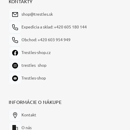
ä
KONTAKTY
t
i
shop@trestles.sk
e
Expedícia a sklad: +420 605 180 144
Obchod: +420 603 954 949
Trestles-shop.cz
trestles_shop
Trestles-shop
INFORMÁCIE O NÁKUPE
Kontakt
O nás