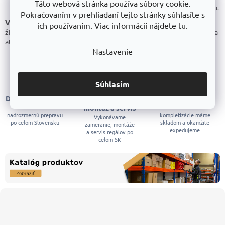
p
Táto webová stránka používa súbory cookie.
Rukoväte:
ergonomické plastové, pre pohodlné držanie a manipuláciu.
r
Pokračovaním v prehliadaní tejto stránky súhlasíte s
v
Výroba TRESTLES
, kvalitné české spracovanie, odolnosť a dlhá
ich používaním. Viac informácií nájdete tu.
k
životnosť. Záhradné fúriky kombinujú praktickosť, vysokú kapacitu a
y
atraktívny dizajn na každodenné používanie.
v
Nastavenie
ý
p
i
s
Súhlasím
u
Doprava zadarmo
Zameranie,
Všetko skladom
od 200 € mimo
Všetok tovar okrem
montáž a servis
nadrozmernú prepravu
kompletizácie máme
Vykonávame
po celom Slovensku
skladom a okamžite
zameranie, montáže
expedujeme
a servis regálov po
celom SK
Z
á
p