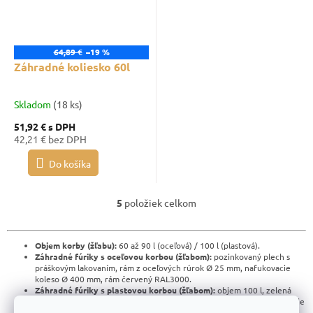
64,89 €
–19 %
Záhradné koliesko 60l
Skladom
(18 ks)
51,92 €
s DPH
42,21 € bez DPH
Do košíka
5
položiek celkom
O
v
l
á
Objem korby (žľabu):
60 až 90 l (oceľová) / 100 l (plastová).
d
Záhradné fúriky s oceľovou korbou (žľabom):
pozinkovaný plech s
a
práškovým lakovaním, rám z oceľových rúrok Ø 25 mm, nafukovacie
c
koleso Ø 400 mm, rám červený RAL3000.
i
Záhradné fúriky s plastovou korbou (žľabom):
objem 100 l, zelená
plastová korba, oceľový rám Ø 32 mm, farba žltá RAL1004, nafukovacie
e
koleso Ø 400 mm.