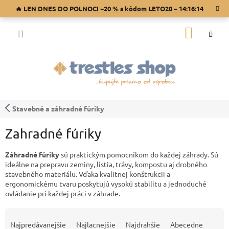
Prejsť
🔥 LEN DNES DO POLNOCI −20 % s kódom LETO20 –
14:16:14
na
obsah
NÁKU
KOŠÍK
Stavebné a záhradné fúriky
Zahradné fúriky
Záhradné fúriky
sú praktickým pomocníkom do každej záhrady. Sú
ideálne na prepravu zeminy, lístia, trávy, kompostu aj drobného
stavebného materiálu. Vďaka kvalitnej konštrukcii a
ergonomickému tvaru poskytujú vysokú stabilitu a jednoduché
ovládanie pri každej práci v záhrade.
R
a
Najpredávanejšie
Najlacnejšie
Najdrahšie
Abecedne