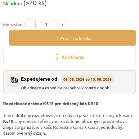
(>20 ks)
Skladom
cena:
−
+
Množstvo
Pridať do košíka
Kúpiť teraz
Expedujeme od
06. 08. 2026 do 10. 08. 2026
Objednajte a expedícia prebehne v tomto období.
Rozdeľovač drôtov KS15 pre drôtený kôš KS10
Tento drôtený rozdeľovač je určený na použitie s drôteným košom
Ks10
, aby umožnil efektívne rozdelenie uložených predmetov a
zlepšil organizáciu v koši. Robustná konštrukcia a jednoduchý,
časom overený dizajn.