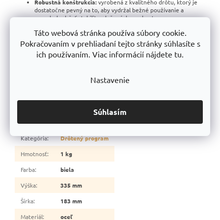
Robustná konštrukcia:
vyrobená z kvalitného drôtu, ktorý je
dostatočne pevný na to, aby vydržal bežné používanie a
pomohol udržať stabilitu uložených predmetov.
Flexibilné použitie:
ideálne na organizovanie menších
Táto webová stránka používa súbory cookie.
predmetov, ktoré je potrebné oddeliť.
Natreté komaxitovou farbou v
bielej
farbe
RAL 9003
, ktorá
Pokračovaním v prehliadaní tejto stránky súhlasíte s
chráni pred koróziou a zaručuje dlhú životnosť
, ale chráni aj
ich používaním. Viac informácií nájdete tu.
pred opotrebovaním a poškodením.
Odolná konštrukcia
: kôš je vyrobený z pevného drôtu, ktorý
zaručuje dlhú životnosť a stabilitu.
Nastavenie
Výrobcom nami ponúkaného drôteného programu je čisto
česká spoločnosť FEROPLAST spol. s r.o.,
www.feroplast.cz
Súhlasím
Dodatočné parametre
Kategória
:
Drôtený program
Hmotnosť
:
1 kg
Farba
:
biela
Výška
:
335 mm
Šírka
:
183 mm
Materiál
:
oceľ