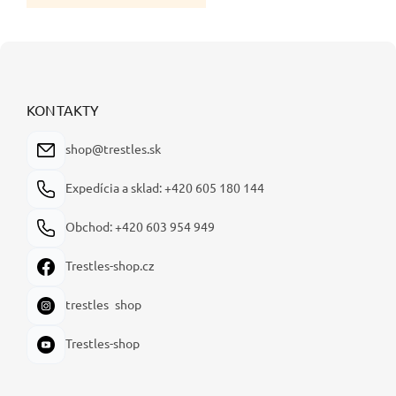
Z
á
p
ä
KONTAKTY
t
i
shop@trestles.sk
e
Expedícia a sklad: +420 605 180 144
Obchod: +420 603 954 949
Trestles-shop.cz
trestles_shop
Trestles-shop