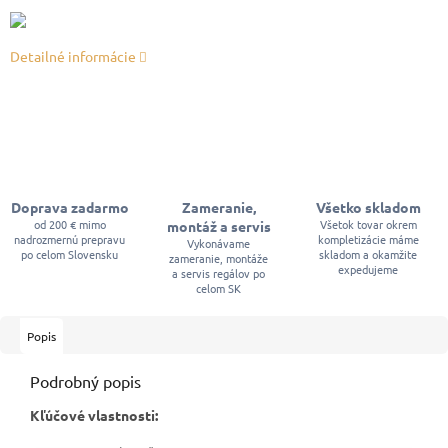
Detailné informácie
Doprava zadarmo
Zameranie,
Všetko skladom
od 200 € mimo
Všetok tovar okrem
montáž a servis
nadrozmernú prepravu
kompletizácie máme
Vykonávame
po celom Slovensku
skladom a okamžite
zameranie, montáže
expedujeme
a servis regálov po
celom SK
Popis
Podrobný popis
Kľúčové vlastnosti: