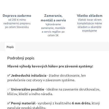
Doprava zadarmo
Zameranie,
Všetko skladom
od 200 € mimo
Všetok tovar okrem
montáž a servis
nadrozmernú prepravu
kompletizácie máme
Vykonávame
po celom Slovensku
skladom a okamžite
zameranie, montáže
expedujeme
a servis regálov po
celom SK
Popis
Podrobný popis
Hlavné výhody kovových hákov pre závesné systémy:
✅ Jednoduchá inštalácia
- žiadne skrutkovanie, len
prevlečenie cez otvory v závesnom systéme.
✅
Univerzálne použitie
- ideálne na zavesenie skrutkovačov,
kľúčov, klieští a iného náradia.
✅ Pevný materiál
- vyrobený z kvalitného
6 mm drôtu
, ktorý
zaručuje vysokú stabilitu.