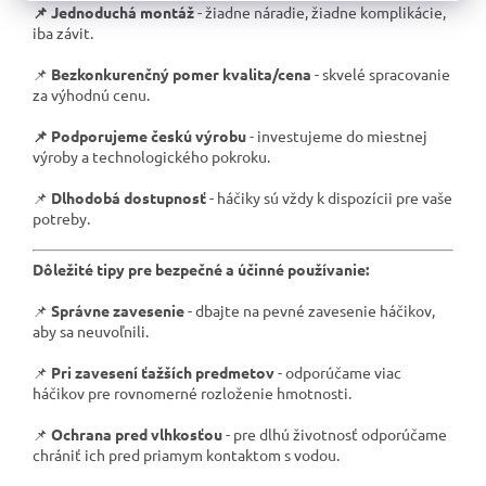
📌 Jednoduchá montáž
- žiadne náradie, žiadne komplikácie,
iba závit.
📌
Bezkonkurenčný pomer kvalita/cena
- skvelé spracovanie
za výhodnú cenu.
📌 Podporujeme českú výrobu
- investujeme do miestnej
výroby a technologického pokroku.
📌
Dlhodobá dostupnosť
- háčiky sú vždy k dispozícii pre vaše
potreby.
Dôležité tipy pre bezpečné a účinné používanie:
📌
Správne zavesenie
- dbajte na pevné zavesenie háčikov,
aby sa neuvoľnili.
📌
Pri zavesení ťažších predmetov
- odporúčame viac
háčikov pre rovnomerné rozloženie hmotnosti.
📌
Ochrana pred vlhkosťou
- pre dlhú životnosť odporúčame
chrániť ich pred priamym kontaktom s vodou.