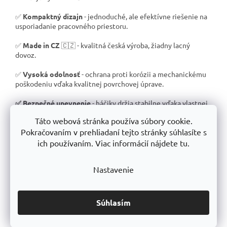
✅
Kompaktný dizajn
- jednoduché, ale efektívne riešenie na
usporiadanie pracovného priestoru.
✅
Made in CZ
🇨🇿 - kvalitná česká výroba, žiadny lacný
dovoz.
✅
Vysoká odolnosť
- ochrana proti korózii a mechanickému
poškodeniu vďaka kvalitnej povrchovej úprave.
✅ Bezpečné upevnenie
- háčiky držia stabilne vďaka vlastnej
hmotnosti, už žiadne upevňovanie.
Táto webová stránka používa súbory cookie.
Pokračovaním v prehliadaní tejto stránky súhlasíte s
Prečo si vybrať kovové háčiky FEROPLAST?
ich používaním. Viac informácií nájdete tu.
FEROPLAST je český výrobca s dlhoročnou tradíciou v oblasti
kovových nástrojov a závesných systémov. Naše háčiky sú
Nastavenie
navrhnuté pre dlhú životnosť a maximálne pohodlie
používateľa.
Súhlasím
📌
Kvalitný materiál
- používame silný
6 mm drôt
pre dlhú
životnosť a stabilitu.