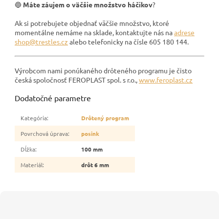
🔵
Máte záujem o väčšie množstvo háčikov
?
Ak si potrebujete objednať väčšie množstvo, ktoré
momentálne nemáme na sklade, kontaktujte nás na
adrese
shop@trestles.cz
alebo telefonicky na čísle 605 180 144.
Výrobcom nami ponúkaného drôteného programu je čisto
česká spoločnosť FEROPLAST spol. s r.o.,
www.feroplast.cz
Dodatočné parametre
Kategória
:
Drôtený program
Povrchová úprava
:
posink
Dĺžka
:
100 mm
Materiál
:
drôt 6 mm
Z
á
p