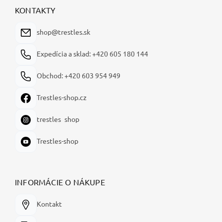
ä
KONTAKTY
t
i
shop@trestles.sk
e
Expedícia a sklad: +420 605 180 144
Obchod: +420 603 954 949
Trestles-shop.cz
trestles_shop
Trestles-shop
INFORMÁCIE O NÁKUPE
Kontakt