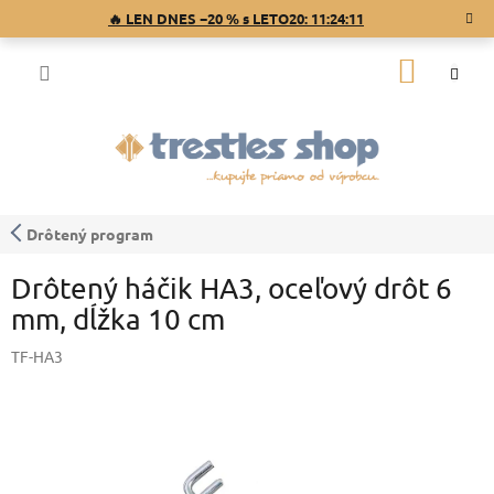
Prejsť
🔥 LEN DNES −20 % s LETO20:
11:24:10
na
obsah
NÁKU
KOŠÍK
Drôtený program
Drôtený háčik HA3, oceľový drôt 6
mm, dĺžka 10 cm
TF-HA3