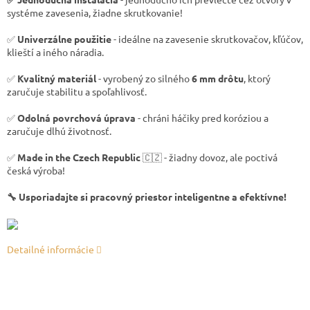
systéme zavesenia, žiadne skrutkovanie!
✅
Univerzálne použitie
- ideálne na zavesenie skrutkovačov, kľúčov,
klieští a iného náradia.
✅
Kvalitný materiál
- vyrobený zo silného
6 mm drôtu
, ktorý
zaručuje stabilitu a spoľahlivosť.
✅
Odolná povrchová úprava
- chráni háčiky pred koróziou a
zaručuje dlhú životnosť.
✅
Made in the Czech Republic
🇨🇿 - žiadny dovoz, ale poctivá
česká výroba!
🔧 Usporiadajte si pracovný priestor inteligentne a efektívne!
Detailné informácie