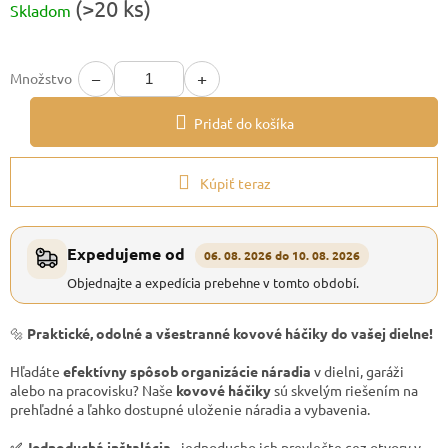
(>20 ks)
Skladom
cena:
−
+
Množstvo
Pridať do košíka
Kúpiť teraz
Expedujeme od
06. 08. 2026 do 10. 08. 2026
Objednajte a expedícia prebehne v tomto období.
🔩
Praktické, odolné a všestranné kovové háčiky do vašej dielne!
Hľadáte
efektívny spôsob organizácie náradia
v dielni, garáži
alebo na pracovisku? Naše
kovové háčiky
sú skvelým riešením na
prehľadné a ľahko dostupné uloženie náradia a vybavenia.
✅ Jednoduchá inštalácia
- jednoducho ich prevlečte cez otvory v