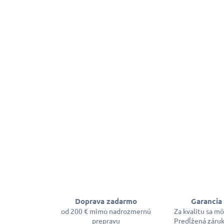
Doprava zadarmo
Garancia 
od 200 € mimo nadrozmernú
Za kvalitu sa m
prepravu
Predĺžená záruk