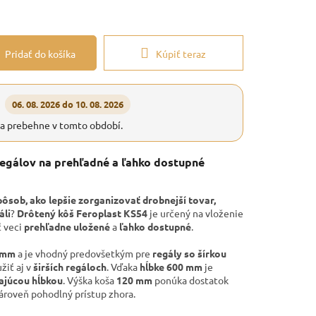
Pridať do košíka
Kúpiť teraz
06. 08. 2026 do 10. 08. 2026
ia prebehne v tomto období.
regálov na prehľadné a ľahko dostupné
ôsob, ako lepšie zorganizovať drobnejší tovar,
áli
?
Drôtený kôš Feroplast KS54
je určený na vloženie
ť veci
prehľadne uložené
a
ľahko dostupné
.
 mm
a je vhodný predovšetkým pre
regály so šírkou
žiť aj v
širších regáloch
. Vďaka
hĺbke 600 mm
je
ajúcou hĺbkou
. Výška koša
120 mm
ponúka dostatok
zároveň pohodlný prístup zhora.