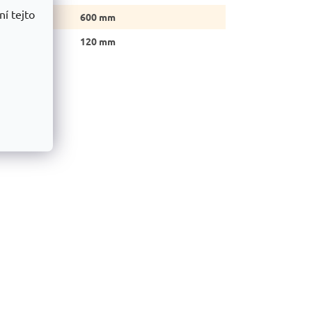
í tejto
bka koša
:
600 mm
ška koša
:
120 mm