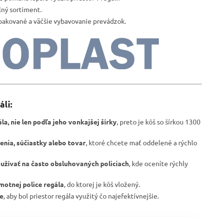
lný sortiment.
opakované a väčšie vybavovanie prevádzok.
li:
a, nie len podľa jeho vonkajšej šírky
, preto je kôš so šírkou 1300
lenia, súčiastky alebo tovar
, ktoré chcete mať oddelené a rýchlo
užívať na často obsluhovaných policiach
, kde oceníte rýchly
motnej police regála
, do ktorej je kôš vložený.
ce
, aby bol priestor regála využitý čo najefektívnejšie.