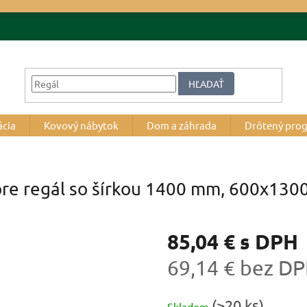
HĽADAŤ
ácia
Kovový nábytok
Dom a záhrada
Drôtený pro
pre regál so šírkou 1400 mm, 600x1300
85,04 €
s DPH
69,14 € bez D
Jednotková
(>20 ks)
Skladom