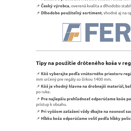
📌
Český výrobca
, overená kvalita a dlhodobo stabi
📌
Dlhodobo použiteľný sortiment
, vhodné aj na 
Tipy na použitie drôteného koša v regá
📌
Kôš vyberajte podľa vnútorného priestoru regál
mm určený pre regály so šírkou 1400 mm.
📌
Kôš je vhodný hlavne na drobnejší materiál, ba
po ruke.
📌
Pre najlepšiu prehľadnosť odporúčame koše po
prístup k obsahu.
📌
Pri vyššom zaťažení vždy dbajte na nosnosť sa
📌
Hĺbku koša odporúčame voliť podľa hĺbky poli