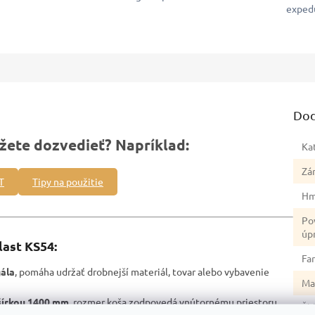
exped
Dod
žete dozvedieť? Napríklad:
Ka
Zá
T
Tipy na použitie
Hm
Po
úp
ast KS54:
Fa
gála
, pomáha udržať drobnejší materiál, tovar alebo vybavenie
Ma
 šírkou 1400 mm
, rozmer koša zodpovedá vnútornému priestoru
Šír