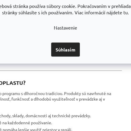
ebová stránka používa súbory cookie. Pokračovaním v prehliadan
m.
Hĺ
stránky súhlasíte s ich používaním. Viac informácií nájdete tu.
ženie obsahu a zároveň pohodlný prístup pri manipulácii.
Vý
 oká 150x30 mm, ohýbaná sieť s 2 bočnicami a celosvárané
Nastavenie
RAL 9005
, odolná povrchová úprava na dlhodobé používanie a
 školy aj domácnosti
, jednoducho všade tam, kde potrebujete v
Súhlasím
veciam.
ivá výroba s dlhou životnosťou.
EROPLASTU?
 programu s dlhoročnou tradíciou. Produkty sú navrhnuté na
nosť, funkčnosť a dlhodobú využiteľnosť v prevádzke aj v
bchody, sklady, domácnosti aj technické prevádzky.
é na každodenné používanie.
ré pomáha lepšie využiť priestor v regáli.