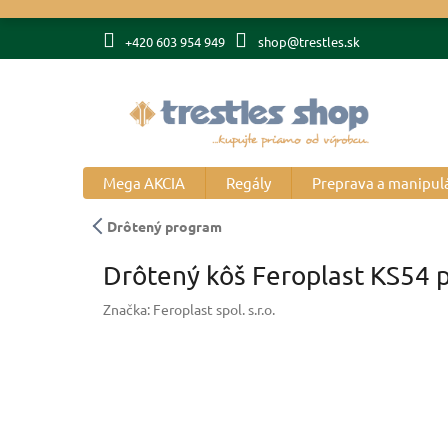
Prejsť
na
+420 603 954 949
shop@trestles.sk
obsah
Mega AKCIA
Regály
Preprava a manipul
Drôtený program
Drôtený kôš Feroplast KS54 
Značka:
Feroplast spol. s.r.o.