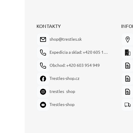
Z
á
p
ä
t
KONTAKTY
INFO
i
e
shop@trestles.sk
Expedícia a sklad: +420 605 180 144
Obchod: +420 603 954 949
Trestles-shop.cz
trestles_shop
Trestles-shop