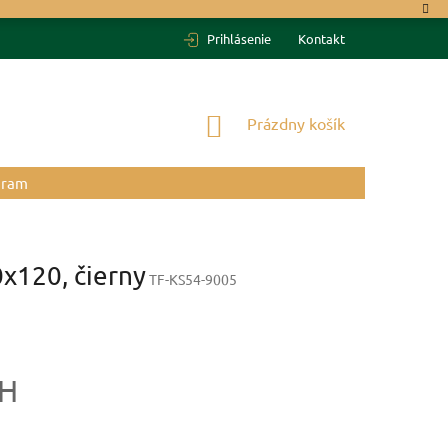
Prihlásenie
Kontakt
NÁKUPNÝ
Prázdny košík
KOŠÍK
gram
x120, čierny
TF-KS54-9005
PH