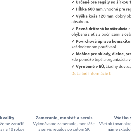
✔
Určené pre regály so šírkou
✔
Hĺbka 600 mm
, vhodné pre re
✔
Výška koša 120 mm
, dobrý o
obsahom.
✔
Pevná drôtená konštrukcia
z
ohýbaná sieť s 2 bočnicami a ce
✔
Povrchová úprava komaxitom
každodennom používaní.
✔
Ideálne pre sklady, dielne, p
kde pomôže lepšia organizácia ve
✔
Vyrobené v EÚ
, žiadny dovoz,
Detailné informácie
kvality
Zameranie, montáž a servis
Všetko 
ôžeme zaručiť
Vykonávame zameranie, montáže
Všetok tovar okr
a na 10 rokov
a servis regálov po celom SK
máme sklado