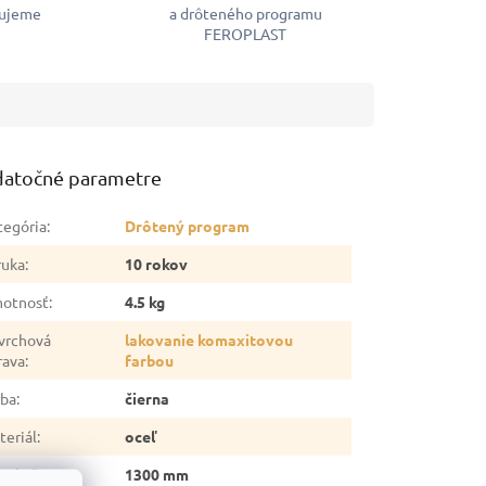
ujeme
a drôteného programu
FEROPLAST
atočné parametre
tegória
:
Drôtený program
ruka
:
10 rokov
otnosť
:
4.5 kg
vrchová
lakovanie komaxitovou
rava
:
farbou
rba
:
čierna
teriál
:
oceľ
ka koša
:
1300 mm