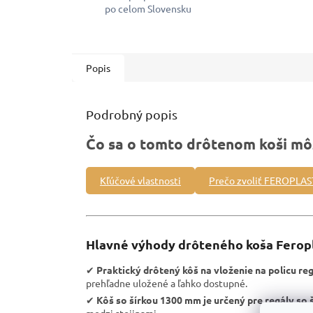
po celom Slovensku
Popis
Podrobný popis
Čo sa o tomto drôtenom koši mô
Kľúčové vlastnosti
Prečo zvoliť FEROPLAS
Hlavné výhody drôteného koša Feropl
✔
Praktický drôtený kôš na vloženie na policu re
prehľadne uložené a ľahko dostupné.
✔
Kôš so šírkou 1300 mm je určený pre regály so