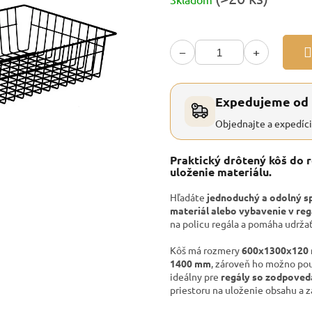
cena:
−
+
Expedujeme od
Objednajte a expedíc
Praktický drôtený kôš do 
uloženie materiálu.
Hľadáte
jednoduchý a odolný sp
materiál alebo vybavenie v reg
na policu regála a pomáha udrža
Kôš má rozmery
600x1300x120
1400 mm
, zároveň ho možno pou
ideálny pre
regály so zodpoved
priestoru na uloženie obsahu a 