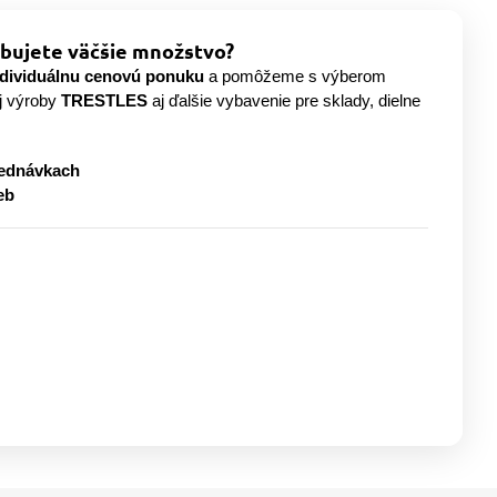
bujete väčšie množstvo?
ndividuálnu cenovú ponuku
a pomôžeme s výberom
j výroby
TRESTLES
aj ďalšie vybavenie pre sklady, dielne
jednávkach
eb