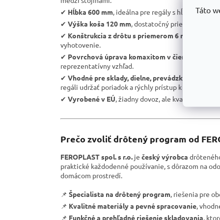
medzi stojinami.
Táto w
✔
Hĺbka 600 mm
, ideálna pre regály s hĺbkou 600 m
✔
Výška koša 120 mm
, dostatočný priestor na ulo
✔
Konštrukcia z drôtu s priemerom 6 mm a 3 mm
,
vyhotovenie.
✔
Povrchová úprava komaxitom v čiernej farbe 
reprezentatívny vzhľad.
✔
Vhodné pre sklady, dielne, prevádzky, obchody,
regáli udržať poriadok a rýchly prístup k uloženým 
✔
Vyrobené v EÚ
, žiadny dovoz, ale kvalitná a poct
Prečo zvoliť drôtený program od F
FEROPLAST spol. s r.o.
je
český výrobca
drôteného
praktické každodenné používanie, s dôrazom na odol
domácom prostredí.
📌
Špecialista na drôtený program
, riešenia pre o
📌
Kvalitné materiály a pevné spracovanie
, vhodn
📌
Funkčné a prehľadné riešenie skladovania
, kto