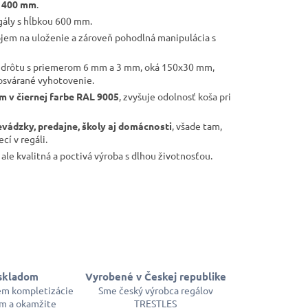
 1400 mm
.
gály s hĺbkou 600 mm.
bjem na uloženie a zároveň pohodlná manipulácia s
 drôtu s priemerom 6 mm a 3 mm, oká 150x30 mm,
losvárané vyhotovenie.
 v čiernej farbe RAL 9005
, zvyšuje odolnosť koša pri
revádzky, predajne, školy aj domácnosti
, všade tam,
cí v regáli.
 ale kvalitná a poctivá výroba s dlhou životnosťou.
skladom
Vyrobené v Českej republike
em kompletizácie
Sme český výrobca regálov
m a okamžite
TRESTLES