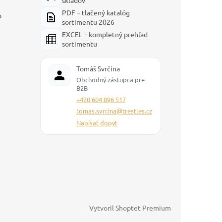
skladov
PDF – tlačený katalóg
p
sortimentu 2026
EXCEL – kompletný prehľad
sortimentu
Tomáš Svrčina
Obchodný zástupca pre
B2B
+420 604 896 517
tomas.svrcina@trestles.cz
Napísať dopyt
Vytvoril Shoptet Premium