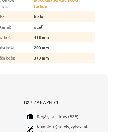
vrchová
lakovanie komaxitovou
rava
:
farbou
rba
:
biela
teriál
:
oceľ
ka koša
:
415 mm
bka koša
:
200 mm
ška koša
:
370 mm
B2B ZÁKAZNÍCI
Regály pre firmy (B2B)
Kompletný servis, vybavenie