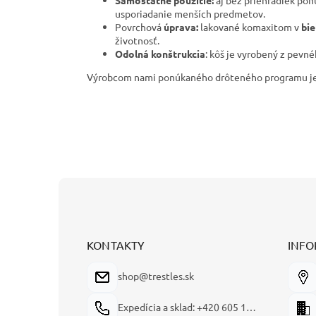
Samostatné použitie:
aj bez priehradiek pon
usporiadanie menších predmetov.
Povrchová
úprava:
lakované komaxitom v
bie
životnosť.
Odolná konštrukcia
: kôš je vyrobený z pevné
Výrobcom nami ponúkaného drôteného programu je č
Z
á
p
ä
t
KONTAKTY
INFO
i
e
shop@trestles.sk
Expedícia a sklad: +420 605 180 144