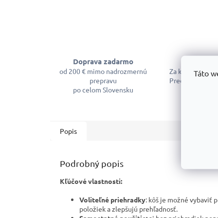
Doprava zadarmo
Garancia 
od 200 € mimo nadrozmernú
Za kvalitu sa m
Táto w
prepravu
Predĺžená záruk
po celom Slovensku
Popis
Podrobný popis
Kľúčové vlastnosti:
Voliteľné priehradky
: kôš je možné vybaviť
položiek a zlepšujú prehľadnosť.