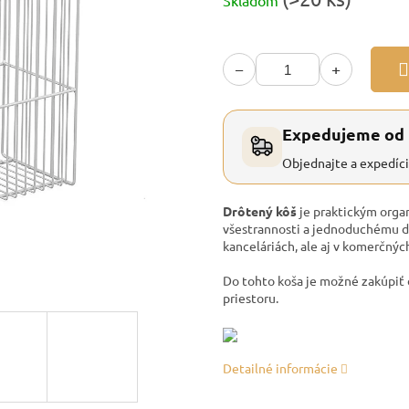
Skladom
cena:
−
+
Expedujeme od
Objednajte a expedíc
Drôtený kôš
je praktickým orga
všestrannosti a jednoduchému di
kanceláriách, ale aj v komerčnýc
Do tohto koša je možné zakúpiť
priestoru.
Detailné informácie