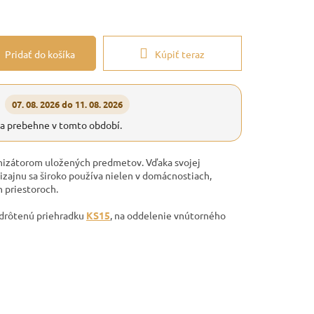
Pridať do košíka
Kúpiť teraz
07. 08. 2026 do 11. 08. 2026
ia prebehne v tomto období.
nizátorom uložených predmetov. Vďaka svojej
zajnu sa široko používa nielen v domácnostiach,
h priestoroch.
 drôtenú priehradku
KS15
, na oddelenie vnútorného