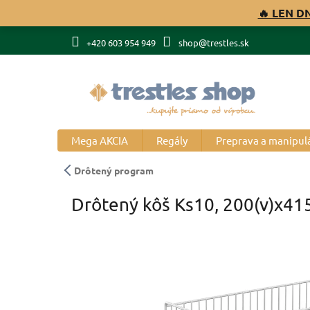
Prejsť
🔥 LEN D
na
obsah
+420 603 954 949
shop@trestles.sk
Mega AKCIA
Regály
Preprava a manipul
Drôtený program
Drôtený kôš Ks10, 200(v)x41