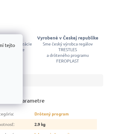
skladom
Vyrobené v Českej republike
em kompletizácie
Sme český výrobca regálov
í tejto
m a okamžite
TRESTLES
ujeme
a drôteného programu
FEROPLAST
atočné parametre
tegória
:
Drôtený program
otnosť
:
2.9 kg