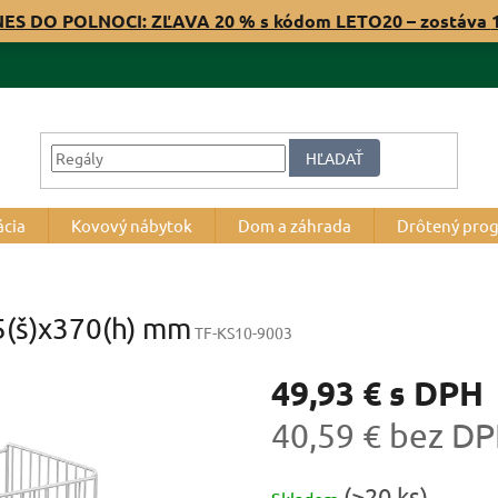
NES DO POLNOCI: ZĽAVA 20 % s kódom LETO20 – zostáva
HĽADAŤ
ácia
Kovový nábytok
Dom a záhrada
Drôtený pro
5(š)x370(h) mm
TF-KS10-9003
49,93 €
s DPH
40,59 € bez D
Jednotková
(>20 ks)