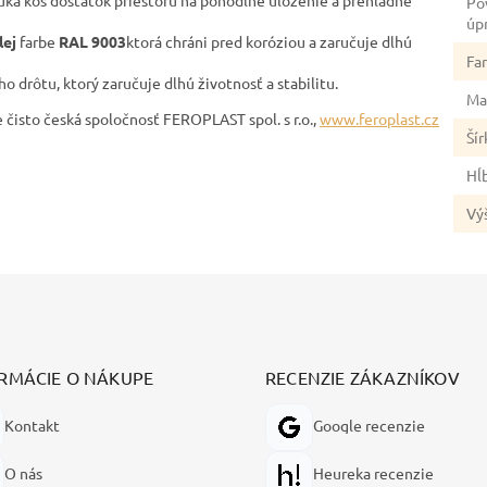
úka kôš dostatok priestoru na pohodlné uloženie a prehľadné
Po
úp
lej
farbe
RAL 9003
ktorá chráni pred koróziou a zaručuje dlhú
Fa
ho drôtu, ktorý zaručuje dlhú životnosť a stabilitu.
Ma
isto česká spoločnosť FEROPLAST spol. s r.o.,
www.feroplast.cz
Šír
Hĺ
Vý
RMÁCIE O NÁKUPE
RECENZIE ZÁKAZNÍKOV
Kontakt
Google recenzie
O nás
Heureka recenzie