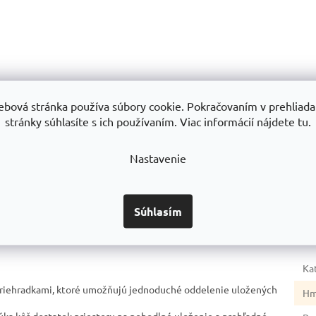
kvality
Zameranie, montáž a servis
Všetko 
ôžeme zaručiť
Vykonávame zameranie, montáže
Všetok tovar okr
ebová stránka používa súbory cookie. Pokračovaním v prehliadan
a na 10 rokov
a servis regálov po celom SK
máme sklado
stránky súhlasíte s ich používaním. Viac informácií nájdete tu.
exped
Nastavenie
Súhlasím
Dod
Ka
 priehradkami, ktoré umožňujú jednoduché oddelenie uložených
Hm