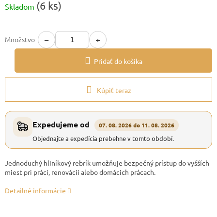
(6 ks)
Skladom
cena:
−
+
Množstvo
Pridať do košíka
Kúpiť teraz
Expedujeme od
07. 08. 2026 do 11. 08. 2026
Objednajte a expedícia prebehne v tomto období.
Jednoduchý hliníkový rebrík umožňuje bezpečný prístup do vyšších
miest pri práci, renovácii alebo domácich prácach.
Detailné informácie