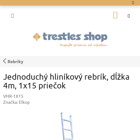
Prejsť
na
NÁKU
obsah
KOŠÍK
Rebríky
Jednoduchý hliníkový rebrík, dĺžka
4m, 1x15 priečok
VHR-1X15
Značka:
Elkop