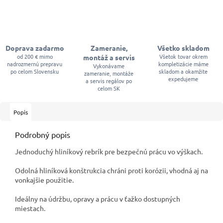
Doprava zadarmo
Zameranie,
Všetko skladom
od 200 € mimo
Všetok tovar okrem
montáž a servis
nadrozmernú prepravu
kompletizácie máme
Vykonávame
po celom Slovensku
skladom a okamžite
zameranie, montáže
expedujeme
a servis regálov po
celom SK
Popis
Podrobný popis
Jednoduchý hliníkový rebrík pre bezpečnú prácu vo výškach.
Odolná hliníková konštrukcia chráni proti korózii, vhodná aj na
vonkajšie použitie.
Ideálny na údržbu, opravy a prácu v ťažko dostupných
miestach.