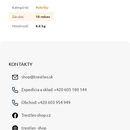
Kategória
:
Rebríky
Záruka
:
10 rokov
Hmotnosť
:
6.6 kg
Z
á
p
ä
KONTAKTY
t
i
shop@trestles.sk
e
Expedícia a sklad: +420 605 180 144
Obchod: +420 603 954 949
Trestles-shop.cz
trestles_shop