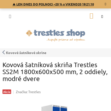
Prejsť
🔥 LEN DNES DO POLNOCI −20 % s VIKEND20
19:21:10
na
obsah
NÁKU
KOŠÍK
Kovové šatníkové skrine
Kovová šatníková skriňa Trestles
SS2M 1800x600x500 mm, 2 oddiely,
modré dvere
Značka:
Trestles
Akcia