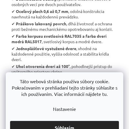
osobných vecí pre dvoch používateľov.
✔︎
Oceľový plech 0,6 až 0,7 mm
, odolná konštrukcia
navrhnutá na každodennú prevádzku.
✔︎
Práškovo lakovaný povrch
, dlhá životnosť a ochrana
proti bežnému mechanickému opotrebovaniu aj korózii.
✔︎
Farba korpusu svetlosivá RAL7035 a farba dverí
modrá RAL5017
, svetlosivý korpus a modré dvere.
✔︎
Jednoplášťové vystužené dvere
, vhodné na
každodenné použitie, vyššia odolnosť a stabilita krídla
dverí.
✔︎
Uhol otvorenia dverí až 100°
, pohodlnejší prístup do
vnútorného priestoru skrine.
✔︎
Vetranie podľa normy DIN 4547
, cirkulácia vzduchu je
Táto webová stránka používa súbory cookie.
riešená v hornej prednej časti, dne, zadnej časti a v ploche
Pokračovaním v prehliadaní tejto stránky súhlasíte s
políc.
ich používaním. Viac informácií nájdete tu.
✔︎
Vnútorné vybavenie každého oddielu
, 1 polica s
nosnosťou 15 kg, šatníková tyč s nosnosťou 5 až 8 kg, 3
háčiky a plastový rámček na menovku 15 × 60 mm.
Nastavenie
✔︎
Možnosť spojenia do zostáv
, vhodné pre väčšie šatne,
spojovacie skrutky sú súčasťou balenia.
✔︎
Voliteľná podnož
, bez podnože, nožičky alebo sokel,
Súhlasím