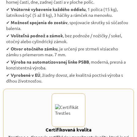
hornej časti, dne, zadnej časti a v ploche políc.
✔︎
Vnútorné vybavenie každého oddielu
, 1 polica (15 kg),
šatníková tyč (5 až 8 kg), 3 háčiky a rámček na menovku.
✔︎
Možnosť spojenia do zostáv
, spojovacie skrutky sú súčasťou
balenia.
✔︎
Voliteľná podnož a zámok
, bez podnože / nožičky / sokel,
otočný alebo cylindrický zámok.
✔︎
Otvor otočného zámku
, je určený pre strmeň visiaceho
zámku s priemerom max. 7 mm.
✔︎
Výroba na automatizovanej linke PSBB
, moderná, presná a
konzistentná výroba.
✔︎
Vyrobené v EÚ
, žiadny dovoz, ale kvalitná poctivá výroba s
dlhou životnosťou.
Certifikovaná kvalita