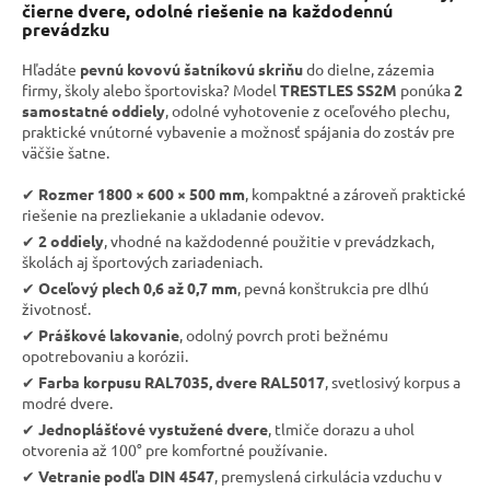
čierne dvere, odolné riešenie na každodennú
prevádzku
Hľadáte
pevnú kovovú šatníkovú skriňu
do dielne, zázemia
firmy, školy alebo športoviska? Model
TRESTLES SS2M
ponúka
2
samostatné oddiely
, odolné vyhotovenie z oceľového plechu,
praktické vnútorné vybavenie a možnosť spájania do zostáv pre
väčšie šatne.
✔︎
Rozmer 1800 × 600 × 500 mm
, kompaktné a zároveň praktické
riešenie na prezliekanie a ukladanie odevov.
✔︎
2 oddiely
, vhodné na každodenné použitie v prevádzkach,
školách aj športových zariadeniach.
✔︎
Oceľový plech 0,6 až 0,7 mm
, pevná konštrukcia pre dlhú
životnosť.
✔︎
Práškové lakovanie
, odolný povrch proti bežnému
opotrebovaniu a korózii.
✔︎
Farba korpusu RAL7035, dvere RAL5017
, svetlosivý korpus a
modré dvere.
✔︎
Jednoplášťové vystužené dvere
, tlmiče dorazu a uhol
otvorenia až 100° pre komfortné používanie.
✔︎
Vetranie podľa DIN 4547
, premyslená cirkulácia vzduchu v