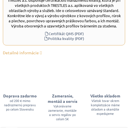
Trestles a.s. disponuje certifikáciou manažmentu kvality, ktorá je pri
všetkých produktoch TRESTLES a.s. aplikovaná vo všetkých
oblastiach výroby a služieb. Ide o celosvetovo uznávaný štandard.
Konkrétne ide o vývoj a výrobu výrobkov z kovových profilov, rúrok
a plechov, povrchovo upravených práškovou farbou, a ich montáž.
Výroba otvorených a uzavretých profilov tvárnením za studena.
Certifikát QMS (PDF)
Politika kvality (PDF)
Detailné informácie
Doprava zadarmo
Zameranie,
Všetko skladom
od 200 € mimo
Všetok tovar okrem
montáž a servis
nadrozmernú prepravu
kompletizácie máme
Vykonávame
po celom Slovensku
skladom a okamžite
zameranie, montáže
expedujeme
a servis regálov po
celom SK