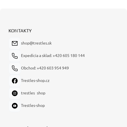
Z
á
p
ä
KONTAKTY
t
i
shop@trestles.sk
e
Expedícia a sklad: +420 605 180 144
Obchod: +420 603 954 949
Trestles-shop.cz
trestles_shop
Trestles-shop