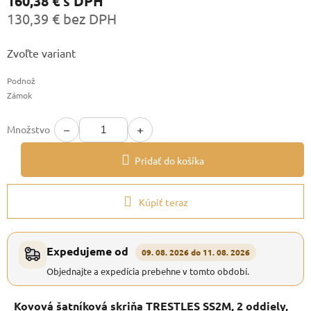
160,38 €
s DPH
130,39 € bez DPH
Jednotková
Zvoľte variant
cena:
Podnož
Zámok
−
+
Množstvo
Pridať do košíka
Kúpiť teraz
Expedujeme od
09. 08. 2026 do 11. 08. 2026
Objednajte a expedícia prebehne v tomto období.
Kovová šatníková skriňa TRESTLES SS2M, 2 oddiely,