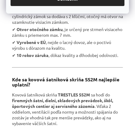
výška skrine s nožičkami alebo soklom je 1904 mm.
✔︎
Voliteľný typ zámku
, otočný alebo cylindrický,
cylindrický zámok sa dodáva s 2 kľúčmi, otočný má otvor na
uzamknutie visiacim zámkom.
✔︎
Otvor otočného zámku
, je určený pre strmeň visiaceho
zámku s priemerom max. 7 mm.
✔︎
Vyrobené v EÚ
, nejde o lacný dovoz, ale o poctivú
výrobu s dôrazom na kvalitu.
✔︎
10 rokov záruka
, dôkaz kvality a dlhodobej odolnosti.
Kde sa kovová šatníková skriňa SS2M najlepšie
uplatní?
Kovová šatníková skriňa
TRESTLES SS2M
sa hodí do
firemných šatní, dielní, skladových prevádzok, škôl,
športových centier aj servisného zázemia
. Vďaka 2
oddielom, ventilácii podľa normy a možnosti spájania do
zostáv je vhodná tak pre menšie prevádzky, ako aj na
vybavenie väčších šatní.