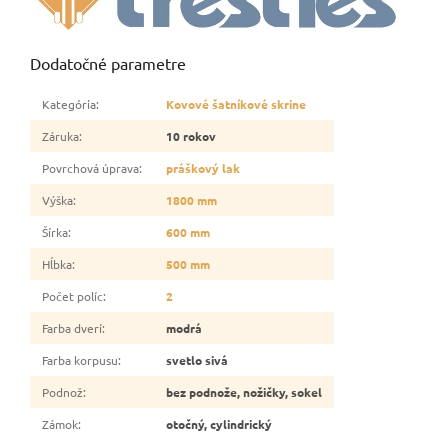
Dodatočné parametre
Kategória
:
Kovové šatníkové skrine
Záruka
:
10 rokov
Povrchová úprava
:
práškový lak
Výška
:
1800 mm
Šírka
:
600 mm
Hĺbka
:
500 mm
Počet políc
:
2
Farba dverí
:
modrá
Farba korpusu
:
svetlo sivá
Podnož
:
bez podnože, nožičky, sokel
Zámok
:
otočný, cylindrický