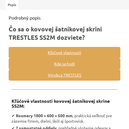
Popis
Podrobný popis
Čo sa o kovovej šatníkovej skrini
TRESTLES SS2M dozviete?
Kľúčové vlastnosti
Kde sa hodí
Výrobca TRESTLES
Kľúčové vlastnosti kovovej šatníkovej skrine
SS2M:
✔︎
Rozmery 1800 × 600 × 500 mm
, praktická veľkosť pre
zázemie firiem, dielní, škôl aj športovísk.
✔︎
2 samostatné oddiely
, prehľadné uloženie odevov a