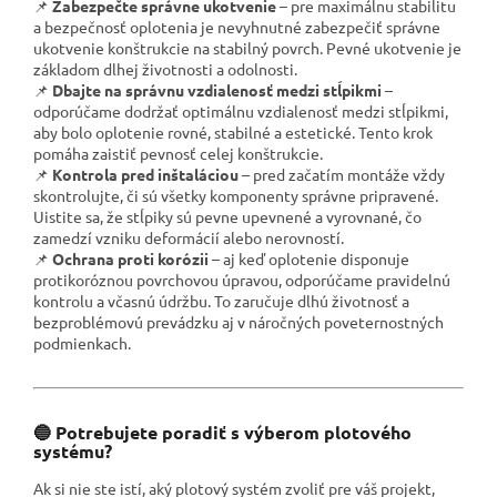
📌
Zabezpečte správne ukotvenie
– pre maximálnu stabilitu
a bezpečnosť oplotenia je nevyhnutné zabezpečiť správne
ukotvenie konštrukcie na stabilný povrch. Pevné ukotvenie je
základom dlhej životnosti a odolnosti.
📌
Dbajte na správnu vzdialenosť medzi stĺpikmi
–
odporúčame dodržať optimálnu vzdialenosť medzi stĺpikmi,
aby bolo oplotenie rovné, stabilné a estetické. Tento krok
pomáha zaistiť pevnosť celej konštrukcie.
📌
Kontrola pred inštaláciou
– pred začatím montáže vždy
skontrolujte, či sú všetky komponenty správne pripravené.
Uistite sa, že stĺpiky sú pevne upevnené a vyrovnané, čo
zamedzí vzniku deformácií alebo nerovností.
📌
Ochrana proti korózii
– aj keď oplotenie disponuje
protikoróznou povrchovou úpravou, odporúčame pravidelnú
kontrolu a včasnú údržbu. To zaručuje dlhú životnosť a
bezproblémovú prevádzku aj v náročných poveternostných
podmienkach.
🔵 Potrebujete poradiť s výberom plotového
systému?
Ak si nie ste istí, aký plotový systém zvoliť pre váš projekt,