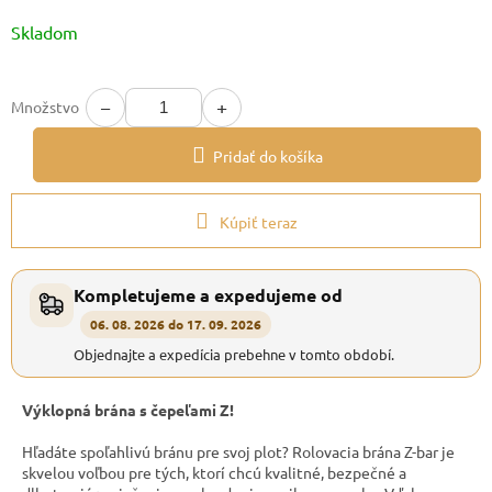
Jednotková
Skladom
cena:
−
+
Množstvo
Pridať do košíka
Kúpiť teraz
Kompletujeme a expedujeme od
06. 08. 2026 do 17. 09. 2026
Objednajte a expedícia prebehne v tomto období.
Výklopná brána s čepeľami Z!
Hľadáte spoľahlivú bránu pre svoj plot? Rolovacia brána Z-bar je
skvelou voľbou pre tých, ktorí chcú kvalitné, bezpečné a