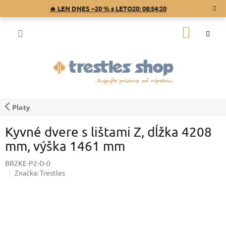
Prejsť
🔥 LEN DNES −20 % s LETO20:
08:54:20
na
obsah
NÁKU
KOŠÍK
Ploty
Kyvné dvere s lištami Z, dĺžka 4208
mm, výška 1461 mm
BR2KE-P2-D-0
Značka:
Trestles