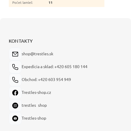
Počet lamiel
:
11
Z
á
p
ä
KONTAKTY
t
i
shop@trestles.sk
e
Expedícia a sklad: +420 605 180 144
Obchod: +420 603 954 949
Trestles-shop.cz
trestles_shop
Trestles-shop