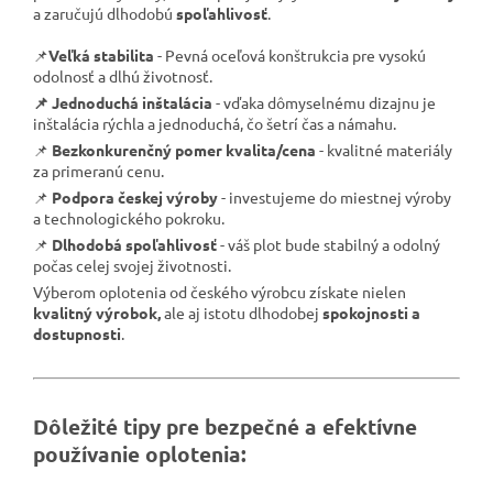
a zaručujú dlhodobú
spoľahlivosť
.
l
:
📌
Veľká stabilita
- Pevná oceľová konštrukcia pre vysokú
odolnosť a dlhú životnosť.
📌 Jednoduchá inštalácia
- vďaka dômyselnému dizajnu je
inštalácia rýchla a jednoduchá, čo šetrí čas a námahu.
📌
Bezkonkurenčný pomer kvalita/cena
- kvalitné materiály
za primeranú cenu.
📌
Podpora českej výroby
- investujeme do miestnej výroby
a technologického pokroku.
📌
Dlhodobá spoľahlivosť
- váš plot bude stabilný a odolný
počas celej svojej životnosti.
Výberom oplotenia od českého výrobcu získate nielen
kvalitný výrobok,
ale aj istotu dlhodobej
spokojnosti a
dostupnosti
.
Dôležité tipy pre bezpečné a efektívne
používanie oplotenia: