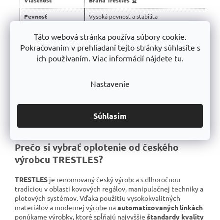
Pevnosť
Vysoká pevnosť a stabilita
Montáž
Jednoduchá montáž
Táto webová stránka používa súbory cookie.
Pokračovaním v prehliadaní tejto stránky súhlasíte s
Konštrukcia
Robustná nerezová konštrukcia
ich používaním. Viac informácií nájdete tu.
➡️
Povrchová úprava
Protikorózny zinok + RAL farba
Výroba
Vyrobené v SR
Nastavenie
Záruka
10 rokov
Súhlasím
C
Prečo si vybrať oplotenie od českého
h
a
výrobcu TRESTLES?
t
G
P
TRESTLES
je renomovaný český výrobca s dlhoročnou
T
p
tradíciou v oblasti kovových regálov, manipulačnej techniky a
o
plotových systémov. Vďaka použitiu vysokokvalitných
v
materiálov a modernej výrobe na
automatizovaných linkách
e
d
ponúkame výrobky, ktoré spĺňajú najvyššie
štandardy kvality
a