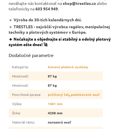
neváhajte nás kontaktovať
na
shop@trestles.cz
alebo
telefonicky na
603 954 949
.
🔹
Výroba do 30-tich kalendárnych dní.
🔹
TRESTLES - najväčší výrobca regálov, manipulačnej
techniky a plotových systémov v Európe.
🔹 Nečakajte a objednajte si stabilný a odolný plotový
systém ešte dnes! 🚀
Dodatočné parametre
Kategória
:
Kovové plotové systémy
Hmotnosť
:
87 kg
Hmotnosť
:
87 kg
Povrchová úprava
:
práškový lak
,
pozinkovaná oceľ
Výška
:
1461 mm
Šírka
:
4208 mm
Materiál rámu
:
nerezová oceľ