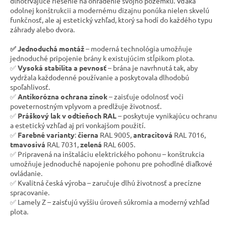
dlhotrvajúce riešenie na ohradenie svojho pozemku. Vďaka
odolnej konštrukcii a modernému dizajnu ponúka nielen skvelú
funkčnosť, ale aj estetický vzhľad, ktorý sa hodí do každého typu
záhrady alebo dvora.
✅ Jednoduchá montáž
– moderná technológia umožňuje
jednoduché pripojenie brány k existujúcim stĺpikom plota.
✅
Vysoká stabilita a pevnosť
– brána je navrhnutá tak, aby
vydržala každodenné používanie a poskytovala dlhodobú
spoľahlivosť.
✅
Antikorózna ochrana zinok
– zaisťuje odolnosť voči
poveternostným vplyvom a predlžuje životnosť.
✅
Práškový lak v odtieňoch RAL
– poskytuje vynikajúcu ochranu
a estetický vzhľad aj pri vonkajšom použití.
✅
Farebné varianty
:
čierna
RAL 9005,
antracitová
RAL 7016,
tmavosivá
RAL 7031,
zelená
RAL 6005.
✅ Pripravená na inštaláciu elektrického pohonu – konštrukcia
umožňuje jednoduché napojenie pohonu pre pohodlné diaľkové
ovládanie.
✅ Kvalitná česká výroba – zaručuje dlhú životnosť a precízne
spracovanie.
✅ Lamely Z – zaisťujú vyššiu úroveň súkromia a moderný vzhľad
plota.