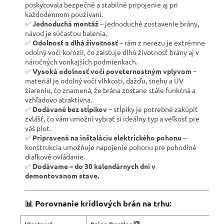
poskytovala bezpečné a stabilné pripojenie aj pri
každodennom používaní.
✅
Jednoduchá montáž
– jednoduché zostavenie brány,
návod je súčasťou balenia.
✅
Odolnosť a dlhá životnosť
– rám z nerezu je extrémne
odolný voči korózii, čo zaisťuje dlhú životnosť brány aj v
náročných vonkajších podmienkach.
✅
Vysoká odolnosť voči poveternostným vplyvom
–
materiál je odolný voči vlhkosti, dažďu, snehu a UV
žiareniu, čo znamená, že brána zostane stále funkčná a
vzhľadovo atraktívna.
✅
Dodávané bez stĺpikov
– stĺpiky je potrebné zakúpiť
zvlášť, čo vám umožní vybrať si ideálny typ a veľkosť pre
váš plot.
✅
Pripravená na inštaláciu elektrického pohonu
–
konštrukcia umožňuje napojenie pohonu pre pohodlné
diaľkové ovládanie.
✅
Dodávame – do 30 kalendárnych dní v
demontovanom stave.
📊 Porovnanie krídlových brán na trhu:
Vlastnosť
Brána Trestles 🏆