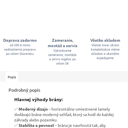
Doprava zadarmo
Zameranie,
Všetko skladom
od 200 € mimo
Všetok tovar okrem
montáž a servis
nadrozmernú prepravu
kompletizácie máme
Vykonávame
po celom Slovensku
skladom a okamžite
zameranie, montáže
expedujeme
a servis regálov po
celom SK
Popis
Podrobný popis
Hl
avnej výhody brány:
✅
Moderný dizajn
– horizontálne umiestnené lamely
dodávajú bráne moderný vzhľad, ktorý sa hodí do každej
záhrady alebo pozemku.
✅
Stabilita a pevnosť
– brána je navrhnutá tak, aby