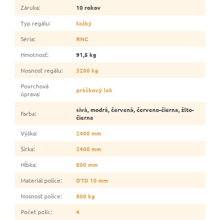
Záruka
:
10 rokov
Typ regálu
:
ťažký
Séria
:
RNC
Hmotnosť
:
91,5 kg
Nosnosť regálu
:
3200 kg
Povrchová
práškový lak
úprava
:
sivá, modrá, červená, červeno-čierna, žlto-
Farba
:
čierna
Výška
:
2400 mm
Šírka
:
2400 mm
Hĺbka
:
800 mm
Materiál police
:
DTD 10 mm
Nosnosť police
:
800 kg
Počet políc
:
4