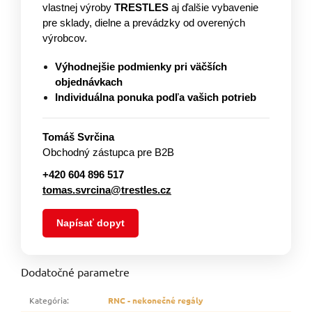
vlastnej výroby
TRESTLES
aj ďalšie vybavenie
pre sklady, dielne a prevádzky od overených
výrobcov.
Výhodnejšie podmienky pri väčších
objednávkach
Individuálna ponuka podľa vašich potrieb
Tomáš Svrčina
Obchodný zástupca pre B2B
+420 604 896 517
tomas.svrcina@trestles.cz
Napísať dopyt
Dodatočné parametre
Kategória
:
RNC - nekonečné regály