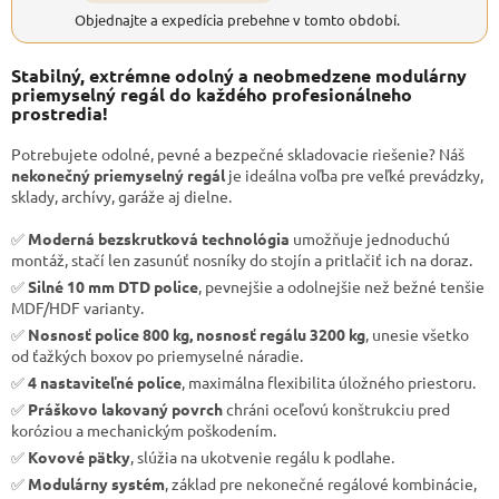
Objednajte a expedícia prebehne v tomto období.
Stabilný, extrémne odolný a neobmedzene modulárny
priemyselný regál do každého profesionálneho
prostredia!
Potrebujete odolné, pevné a bezpečné skladovacie riešenie? Náš
nekonečný priemyselný regál
je ideálna voľba pre veľké prevádzky,
sklady, archívy, garáže aj dielne.
✅
Moderná bezskrutková technológia
umožňuje jednoduchú
montáž, stačí len zasunúť nosníky do stojín a pritlačiť ich na doraz.
✅
Silné 10 mm DTD police
, pevnejšie a odolnejšie než bežné tenšie
MDF/HDF varianty.
✅
Nosnosť police 800 kg, nosnosť regálu 3200 kg
, unesie všetko
od ťažkých boxov po priemyselné náradie.
✅
4 nastaviteľné police
, maximálna flexibilita úložného priestoru.
✅
Práškovo lakovaný povrch
chráni oceľovú konštrukciu pred
koróziou a mechanickým poškodením.
✅
Kovové pätky
, slúžia na ukotvenie regálu k podlahe.
✅
Modulárny systém
, základ pre nekonečné regálové kombinácie,