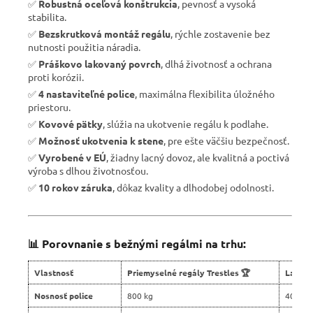
✅
Robustná oceľová konštrukcia
, pevnosť a vysoká
stabilita.
✅
Bezskrutková montáž regálu
, rýchle zostavenie bez
nutnosti použitia náradia.
✅
Práškovo lakovaný povrch
, dlhá životnosť a ochrana
proti korózii.
✅
4 nastaviteľné police
, maximálna flexibilita úložného
priestoru.
✅
Kovové pätky
, slúžia na ukotvenie regálu k podlahe.
✅
Možnosť ukotvenia k stene
, pre ešte väčšiu bezpečnosť.
✅
Vyrobené v EÚ
, žiadny lacný dovoz, ale kvalitná a poctivá
výroba s dlhou životnosťou.
✅
10 rokov záruka
, dôkaz kvality a dlhodobej odolnosti.
📊 Porovnanie s bežnými regálmi na trhu:
Vlastnosť
Priemyselné regály Trestles 🏆
Lacné 
Nosnosť police
800 kg
400 kg