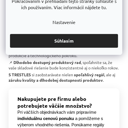
Pokračovaním v prehliadaní tejto stránky súhlasíte s
📌
Skvelá stabilita
, pevná oceľová konštrukcia testovaná na
extrémne zaťaženie.
ich používaním. Viac informácií nájdete tu.
📌
Garantovaná nosnosť
, každý regál je certifikovaný na
uvedené zaťaženie.
Nastavenie
📌
Perfektná ergonómia
, jednoduchá manipulácia a
prispôsobenie výšky políc.
📌
Bezkonkurenčný pomer kvalita/cena
, výborné
Súhlasím
spracovanie za férovú cenu.
📌
Podpora českej výroby
, investujeme do lokálnej
produkcie a technologického pokroku.
📌
Dlhodobo dostupný produktový rad
, spoľahnite sa, že
vaše skladové riešenie bude konzistentné aj o niekoľko rokov.
S TRESTLES
si zaobstarávate nielen
spoľahlivý regál
, ale aj
záruku kvality a dlhodobej dostupnosti produktov
.
Nakupujete pre firmu alebo
potrebujete väčšie množstvo?
Pri väčších objednávkach vám pripravíme
individuálnu cenovú ponuku
a pomôžeme s
výberom vhodného riešenia. Ponúkame regály