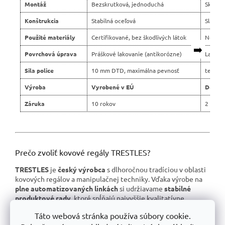
Montáž
Bezskrutková, jednoduchá
Skrutko
Konštrukcia
Stabilná oceľová
Slabší 
Použité materiály
Certifikované, bez škodlivých látok
Nejasn
➡️
Povrchová úprava
Práškové lakovanie (antikorózne)
Lacné 
Sila police
10 mm DTD, maximálna pevnosť
tenšie 
Výroba
Vyrobené v EÚ
Dovoz 
Záruka
10 rokov
2 roky
Prečo zvoliť kovové regály TRESTLES?
TRESTLES
je
český výrobca
s dlhoročnou tradíciou v oblasti
kovových regálov a manipulačnej techniky. Vďaka výrobe na
plne automatizovaných linkách
si udržiavame
stabilné
produktové rady
, ktoré spĺňajú najvyššie kvalitatívne
štandardy.
Táto webová stránka používa súbory cookie.