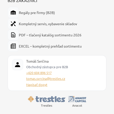
B2B ZÁKAZNÍCI
Regály pre firmy (B2B)
Kompletný servis, vybavenie skladov
PDF – tlačený katalóg sortimentu 2026
EXCEL – kompletný prehľad sortimentu
Tomáš Svrčina
Obchodný zástupca pre B2B
+420 604 896 517
tomas.svrcina@trestles.cz
Napísať dopyt
Trestles
Anacot