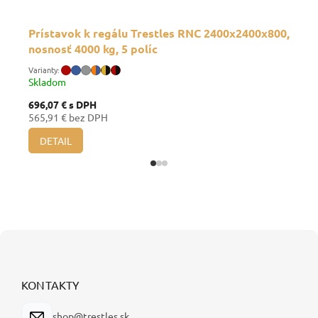
Prístavok k regálu Trestles RNC 2400x2400x800,
nosnosť 4000 kg, 5 políc
Skladom
696,07 €
s DPH
565,91 € bez DPH
DETAIL
Z
á
p
ä
KONTAKTY
t
i
shop@trestles.sk