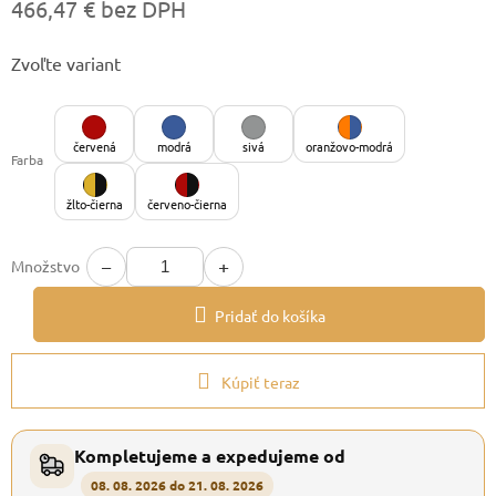
466,47 € bez DPH
Jednotková
Zvoľte variant
cena:
červená
modrá
sivá
oranžovo-modrá
Farba
žlto-čierna
červeno-čierna
−
+
Množstvo
Pridať do košíka
Kúpiť teraz
Kompletujeme a expedujeme od
08. 08. 2026 do 21. 08. 2026