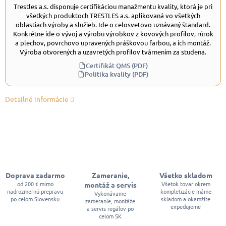
Trestles a.s. disponuje certifikáciou manažmentu kvality, ktorá je pri
všetkých produktoch TRESTLES a.s. aplikovaná vo všetkých
oblastiach výroby a služieb. Ide o celosvetovo uznávaný štandard.
Konkrétne ide o vývoj a výrobu výrobkov z kovových profilov, rúrok
a plechov, povrchovo upravených práškovou farbou, a ich montáž.
Výroba otvorených a uzavretých profilov tvárnením za studena.
Certifikát QMS (PDF)
Politika kvality (PDF)
Detailné informácie
Doprava zadarmo
Zameranie,
Všetko skladom
od 200 € mimo
Všetok tovar okrem
montáž a servis
nadrozmernú prepravu
kompletizácie máme
Vykonávame
po celom Slovensku
skladom a okamžite
zameranie, montáže
expedujeme
a servis regálov po
celom SK