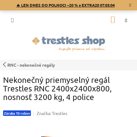
Prejsť
🔥 LEN DNES DO POLNOCI −20 % s EXTRA20
07:03:03
na
obsah
NÁKU
KOŠÍK
RNC - nekonečné regály
Nekonečný priemyselný regál
Trestles RNC 2400x2400x800,
nosnosť 3200 kg, 4 police
Značka:
Trestles
Záruka 10 rokov