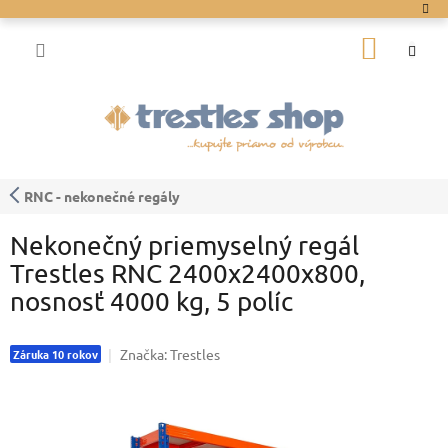
Prejsť
na
NÁKU
obsah
KOŠÍK
RNC - nekonečné regály
Nekonečný priemyselný regál
Trestles RNC 2400x2400x800,
nosnosť 4000 kg, 5 políc
Značka:
Trestles
Záruka 10 rokov