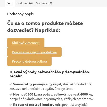
Popis
Podobné (4)
Súvisiace (3)
Podrobný popis
Čo sa o tomto produkte môžete
dozvedieť? Napríklad:
Kľúčové vlastnosti
Porovnanie s inými produktmi
Prečo je dobrou voľbou
Hlavné výhody nekonečného priemyselného
regálu:
✅
Samostatný priemyselný regál
, slúži ako základ pre
zostavu nekonečného regálového systému.
✅
Nosnosť 800 kg na policu, celková nosnosť 4000 kg
,
bezpečné skladovanie objemných aj ťažkých predmetov.
✅
Robustná oceľová konštrukcia
, pevnosť a vysoká