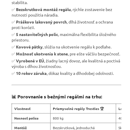
stabilita.
✅
Bezskrutková montáž regálu
, rýchle zostavenie bez
nutnosti použitia náradia.
✅
Práškovo lakovaný povrch
, dlhá životnosť a ochrana
proti korózii.
✅
5 nastaviteľných políc
, maximálna flexibilita úložného
priestoru.
✅
Kovové pätky
, slúžia na ukotvenie regálu k podlahe.
✅
Možnosť ukotvenia k stene
, pre ešte väčšiu bezpečnosť.
✅
Vyrobené v EÚ
, žiadny lacný dovoz, ale kvalitná a poctivá
výroba s dlhou životnosťou.
✅
10 rokov záruka
, dôkaz kvality a dlhodobej odolnosti.
📊 Porovnanie s bežnými regálmi na trhu:
Vlastnosť
Priemyselné regály Trestles 🏆
Lacné 
Nosnosť police
800 kg
400 kg
Montáž
Bezskrutková, jednoduchá
Skrutko