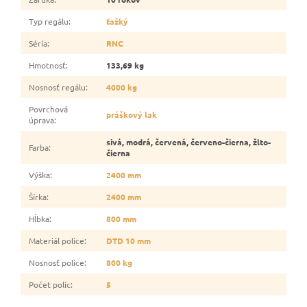
Typ regálu
:
ťažký
Séria
:
RNC
Hmotnosť
:
133,69 kg
Nosnosť regálu
:
4000 kg
Povrchová
práškový lak
úprava
:
sivá, modrá, červená, červeno-čierna, žlto-
Farba
:
čierna
Výška
:
2400 mm
Šírka
:
2400 mm
Hĺbka
:
800 mm
Materiál police
:
DTD 10 mm
Nosnosť police
:
800 kg
Počet políc
:
5