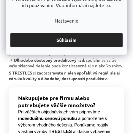
extrémne zaťaženie.
ich používaním. Viac informácií nájdete tu.
📌
Garantovaná nosnosť
, každý regál je certifikovaný na
uvedené zaťaženie.
Nastavenie
📌
Perfektná ergonómia
, jednoduchá manipulácia a
prispôsobenie výšky políc.
📌
Bezkonkurenčný pomer kvalita/cena
, výborné
Súhlasím
spracovanie za férovú cenu.
📌
Podpora českej výroby
, investujeme do lokálnej
produkcie a technologického pokroku.
📌
Dlhodobo dostupný produktový rad
, spoľahnite sa, že
vaše skladové riešenie bude konzistentné aj o niekoľko rokov.
S TRESTLES
si zaobstarávate nielen
spoľahlivý regál
, ale aj
záruku kvality a dlhodobej dostupnosti produktov
.
Nakupujete pre firmu alebo
potrebujete väčšie množstvo?
Pri väčších objednávkach vám pripravíme
individuálnu cenovú ponuku
a pomôžeme s
výberom vhodného riešenia. Ponúkame regály
vlastnej výroby
TRESTLES
aj ďalšie vybavenie