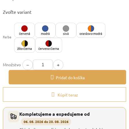
Jednotková
Zvoľte variant
cena:
červená
modrá
sivá
oranžovo-modrá
Farba
žlto-čierna
červeno-čierna
−
+
Množstvo
Pridať do košíka
Kúpiť teraz
Kompletujeme a expedujeme od
06. 08. 2026 do 20. 08. 2026