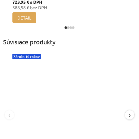
723,95 €
s DPH
588,58 € bez DPH
DETAIL
Súvisiace produkty
Záruka 10 rokov
‹
›