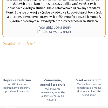
všetkých produktoch TRESTLES a.s. aplikovaná vo všetkých
oblastiach výroby a služieb. Ide o celosvetovo uznávaný štandard.
Konkrétne ide o vývoj a výrobu výrobkov z kovových profilov, rúrok
a plechov, povrchovo upravených práškovou farbou, a ich montáž.
Výroba otvorených a uzavretých profilov tvárnením za studena.
Certifikát QMS (PDF)
Politika kvality (PDF)
Detailné informácie
Doprava zadarmo
Zameranie,
Všetko skladom
od 200 € mimo
Všetok tovar okrem
montáž a servis
nadrozmernú prepravu
kompletizácie máme
Vykonávame
po celom Slovensku
skladom a okamžite
zameranie, montáže
expedujeme
a servis regálov po
celom SK