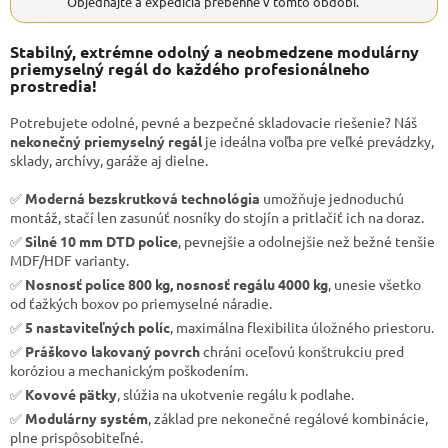
Objednajte a expedícia prebehne v tomto období.
Stabilný, extrémne odolný a neobmedzene modulárny
priemyselný regál do každého profesionálneho
prostredia!
Potrebujete odolné, pevné a bezpečné skladovacie riešenie? Náš
nekonečný priemyselný regál
je ideálna voľba pre veľké prevádzky,
sklady, archívy, garáže aj dielne.
✅
Moderná bezskrutková technológia
umožňuje jednoduchú
montáž, stačí len zasunúť nosníky do stojín a pritlačiť ich na doraz.
✅
Silné 10 mm DTD police
, pevnejšie a odolnejšie než bežné tenšie
MDF/HDF varianty.
✅
Nosnosť police 800 kg, nosnosť regálu 4000 kg
, unesie všetko
od ťažkých boxov po priemyselné náradie.
✅
5 nastaviteľných políc
, maximálna flexibilita úložného priestoru.
✅
Práškovo lakovaný povrch
chráni oceľovú konštrukciu pred
koróziou a mechanickým poškodením.
✅
Kovové pätky
, slúžia na ukotvenie regálu k podlahe.
✅
Modulárny systém
, základ pre nekonečné regálové kombinácie,
plne prispôsobiteľné.