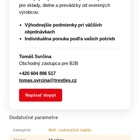
pre sklady, dielne a prevádzky od overených
výrobcov.
Výhodnejšie podmienky pri väčších
objednávkach
Individuálna ponuka podľa vašich potrieb
Tomáš Svrčina
Obchodný zástupca pre B2B
+420 604 896 517
tomas.svrcina@trestles.cz
Napísať dopyt
Dodatočné parametre
Kategória
:
RNC - nekonečné regály
Záruka
:
10 rokov