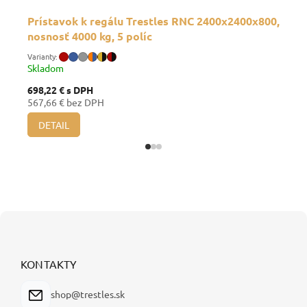
Prístavok k regálu Trestles RNC 2400x2400x800,
nosnosť 4000 kg, 5 políc
Skladom
698,22 €
s DPH
567,66 € bez DPH
DETAIL
Z
á
p
ä
KONTAKTY
t
i
shop@trestles.sk