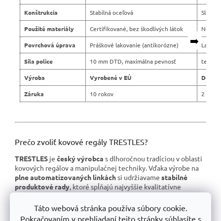
Konštrukcia
Stabilná oceľová
Slabší 
Použité materiály
Certifikované, bez škodlivých látok
Nejasn
➡️
Povrchová úprava
Práškové lakovanie (antikorózne)
Lacné 
Sila police
10 mm DTD, maximálna pevnosť
tenšie 
Výroba
Vyrobené v EÚ
Dovoz 
Záruka
10 rokov
2 roky
Prečo zvoliť kovové regály TRESTLES?
TRESTLES
je
český výrobca
s dlhoročnou tradíciou v oblasti
kovových regálov a manipulačnej techniky. Vďaka výrobe na
plne automatizovaných linkách
si udržiavame
stabilné
produktové rady
, ktoré spĺňajú najvyššie kvalitatívne
štandardy.
Táto webová stránka používa súbory cookie.
📌
Skvelá stabilita
, pevná oceľová konštrukcia testovaná na
Pokračovaním v prehliadaní tejto stránky súhlasíte s