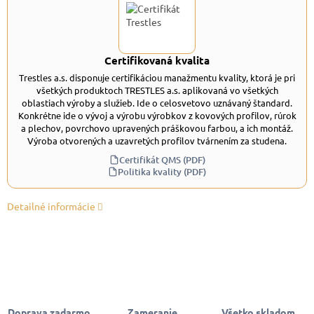
Certifikovaná kvalita
Trestles a.s. disponuje certifikáciou manažmentu kvality, ktorá je pri
všetkých produktoch TRESTLES a.s. aplikovaná vo všetkých
oblastiach výroby a služieb. Ide o celosvetovo uznávaný štandard.
Konkrétne ide o vývoj a výrobu výrobkov z kovových profilov, rúrok
a plechov, povrchovo upravených práškovou farbou, a ich montáž.
Výroba otvorených a uzavretých profilov tvárnením za studena.
Certifikát QMS (PDF)
Politika kvality (PDF)
Detailné informácie
Doprava zadarmo
Zameranie,
Všetko skladom