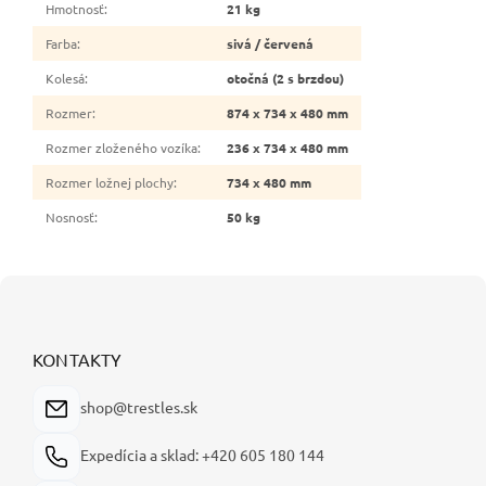
Hmotnosť
:
21 kg
Farba
:
sivá / červená
Kolesá
:
otočná (2 s brzdou)
Rozmer
:
874 x 734 x 480 mm
Rozmer zloženého vozíka
:
236 x 734 x 480 mm
Rozmer ložnej plochy
:
734 x 480 mm
Nosnosť
:
50 kg
Z
á
p
ä
KONTAKTY
t
i
shop@trestles.sk
e
Expedícia a sklad: +420 605 180 144