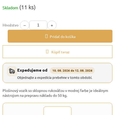
Jednotková
(11 ks)
Skladom
cena:
−
+
Množstvo
Pridať do košíka
Kúpiť teraz
Expedujeme od
10. 08. 2026 do 12. 08. 2026
Objednajte a expedícia prebehne v tomto období.
Plošinový vozík so sklopnou rukoväťou v modrej farbe je ideálnym
nástrojom na prepravu nákladu do 50 kg.