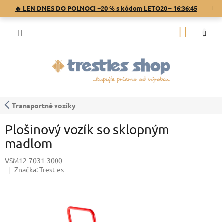
Prejsť
🔥 LEN DNES DO POLNOCI −20 % s kódom LETO20 –
16:36:44
na
obsah
NÁKU
KOŠÍK
Transportné vozíky
Plošinový vozík so sklopným
madlom
VSM12-7031-3000
Značka:
Trestles