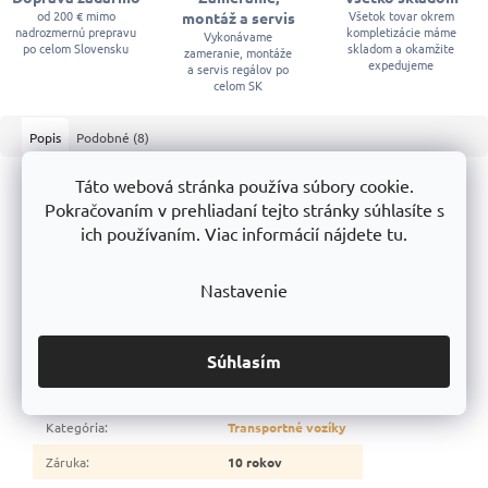
od 200 € mimo
Všetok tovar okrem
montáž a servis
nadrozmernú prepravu
kompletizácie máme
Vykonávame
po celom Slovensku
skladom a okamžite
zameranie, montáže
expedujeme
a servis regálov po
celom SK
Popis
Podobné (8)
Táto webová stránka používa súbory cookie.
Podrobný popis
Pokračovaním v prehliadaní tejto stránky súhlasíte s
ideálny pomocník na prepravu nákladu do 50 kg
ich používaním. Viac informácií nájdete tu.
vyrobené z vysokokvalitných oceľových rúrok
4 otočné kolesá, z toho 2 kolesá s brzdou, priemer kolesa - Ø
100 mm
Nastavenie
Kvalita lakovania je prášková farba
RAL 7031 - plošina / RAL
3000 - rukoväť
Kvalitu, pevnosť a odolnosť zabezpečuje naša výroba na
Trestles a.s.
Súhlasím
Dodatočné parametre
Kategória
:
Transportné vozíky
Záruka
:
10 rokov