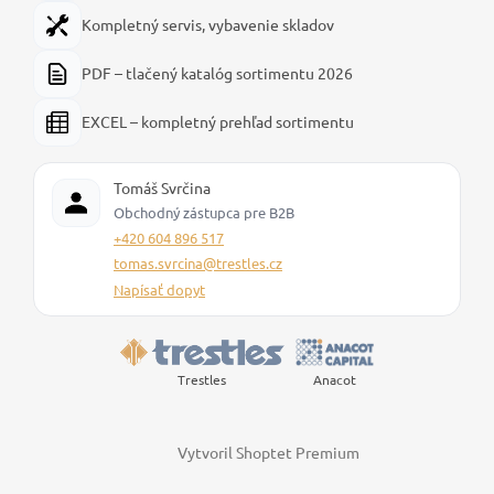
Kompletný servis, vybavenie skladov
PDF – tlačený katalóg sortimentu 2026
EXCEL – kompletný prehľad sortimentu
Tomáš Svrčina
Obchodný zástupca pre B2B
+420 604 896 517
tomas.svrcina@trestles.cz
Napísať dopyt
Trestles
Anacot
Vytvoril Shoptet Premium