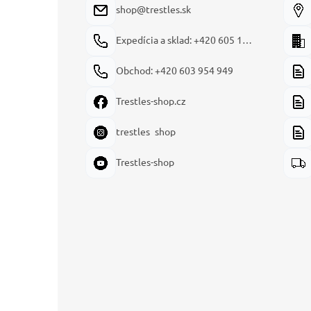
e
shop@trestles.sk
Expedícia a sklad: +420 605 180 144
Obchod: +420 603 954 949
Trestles-shop.cz
trestles_shop
Trestles-shop