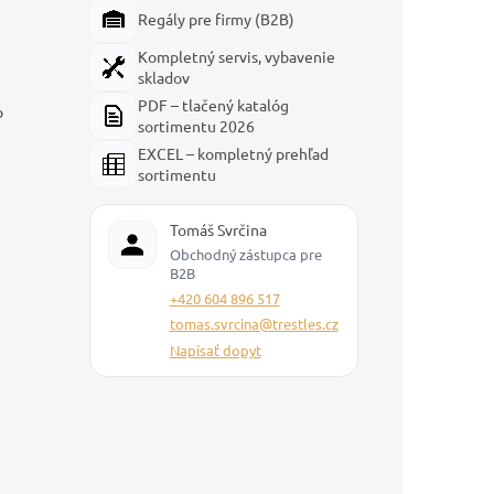
Regály pre firmy (B2B)
Kompletný servis, vybavenie
skladov
PDF – tlačený katalóg
p
sortimentu 2026
EXCEL – kompletný prehľad
sortimentu
Tomáš Svrčina
Obchodný zástupca pre
B2B
+420 604 896 517
tomas.svrcina@trestles.cz
Napísať dopyt