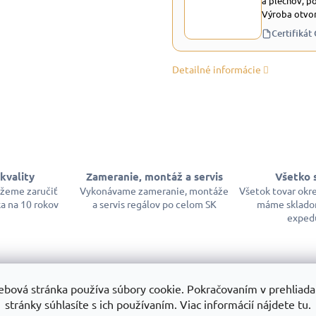
a plechov, p
Výroba otvor
Certifikát
Detailné informácie
kvality
Zameranie, montáž a servis
Všetko 
ôžeme zaručiť
Vykonávame zameranie, montáže
Všetok tovar okr
a na 10 rokov
a servis regálov po celom SK
máme sklado
exped
ebová stránka používa súbory cookie. Pokračovaním v prehliadan
stránky súhlasíte s ich používaním. Viac informácií nájdete tu.