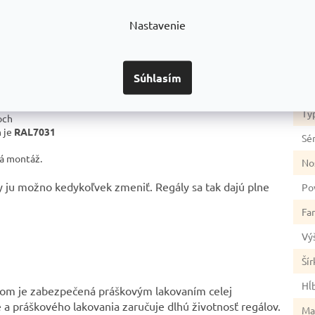
Dod
Nastavenie
450 mm s nosnosťou 1200 kg
Ka
Zá
, pivníc, dielní, archívov, kancelárií alebo aj do potravinových
Súhlasím
.
Hm
Ty
och
ň je
RAL7031
Sér
á montáž.
No
by ju možno kedykoľvek zmeniť. Regály sa tak dajú plne
Po
Fa
Vý
Šír
Hĺ
vom je zabezpečená práškovým lakovaním celej
 a práškového lakovania zaručuje dlhú životnosť regálov.
Ma