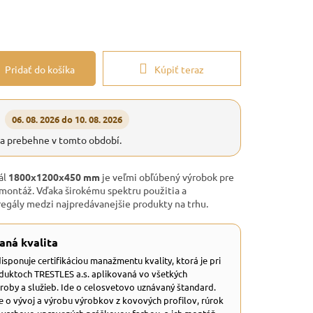
Pridať do košíka
Kúpiť teraz
06. 08. 2026 do 10. 08. 2026
ia prebehne v tomto období.
ál
1800x1200x450 mm
je veľmi obľúbený výrobok pre
montáž. Vďaka širokému spektru použitia a
 regály medzi najpredávanejšie produkty na trhu.
aná kvalita
 disponuje certifikáciou manažmentu kvality, ktorá je pri
duktoch TRESTLES a.s. aplikovaná vo všetkých
ýroby a služieb. Ide o celosvetovo uznávaný štandard.
e o vývoj a výrobu výrobkov z kovových profilov, rúrok