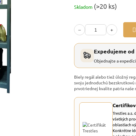
Jednotková
(>20 ks)
Skladom
cena:
−
+
Expedujeme od
Objednajte a expedíc
Biely regál alebo tiež úložný reg
svoju jednoduchú bezskrutkovú 
prvotriednej kvalite patria naše
Certifikov
Trestles a.s.
všetkých pro
oblastiach v
Konkrétne id