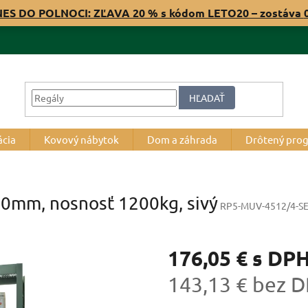
NES DO POLNOCI: ZĽAVA 20 % s kódom LETO20 – zostáva
HĽADAŤ
ácia
Kovový nábytok
Dom a záhrada
Drôtený pro
0mm, nosnosť 1200kg, sivý
RP5-MUV-4512/4-S
176,05 €
s DP
143,13 € bez 