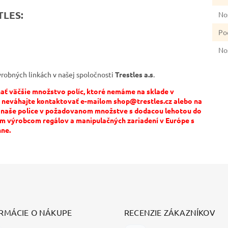
TLES:
No
Po
No
ýrobných linkách v našej spoločnosti
Trestles a.s
.
dnať väčšie množstvo políc, ktoré nemáme na sklade v
neváhajte kontaktovať e-mailom shop@trestles.cz alebo na
e naše police v požadovanom množstve s dodacou lehotou do
ím výrobcom regálov a manipulačných zariadení v Európe s
nne.
RMÁCIE O NÁKUPE
RECENZIE ZÁKAZNÍKOV