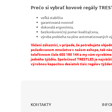
Prečo si vybrať kovové regály TRES
veľká stabilita
garantovaná nosnosť
dokonalá ergonómia,
bezkonkurenčný pomer kvalita/cena,
výroba
prebieha
na plne
automatizovaných
v
Vážení zákazníci, v prípade, že potrebujete obje
požadovanom množstve v našom eshope, tak nás 
telefónnom čísle 605 180 144 a my vám vyrobím
jedného týždňa. Spoločnosť TRESTLES je najväčš
výrobnou kapacitou desiatok tisíc regálov týžde
Z
á
p
ä
t
KONTAKTY
INFO
i