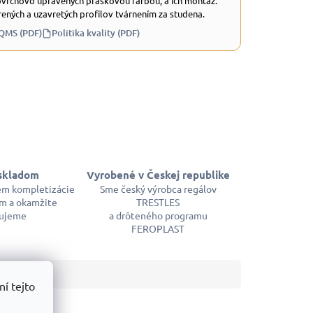
ovrchovo upravených práškovou farbou, a ich montáž.
ených a uzavretých profilov tvárnením za studena.
 QMS (PDF)
Politika kvality (PDF)
skladom
Vyrobené v Českej republike
em kompletizácie
Sme český výrobca regálov
m a okamžite
TRESTLES
ujeme
a drôteného programu
FEROPLAST
í tejto