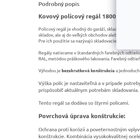
Podrobný popis
Kovový policový regál 1800x1200x
Policový regál je vhodný do garáží, skladov, obchodov
skladov, ale aj do veľkých obchodov alebo priemyslu
Pre ich použitie sa nazývajú skladovacie regály.
Regály natierame v štandardných farebných odtieň
RAL, metódou práškového lakovania. Farebný odtie
Výhodou je
bezskrutková konštrukcia
a jednoduch
Výška políc je nastaviteľná a v prípade potre
prispôsobiť aktuálnym potrebám skladovania.
Tento regál sa dodáva so štyrmi policami.
Povrchová úprava konštrukcie:
Ochrana proti korózii a poveternostným vply
konštrukcie. Kombinácia vysokokvalitnej ocele