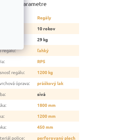
atočné parametre
tegória
:
Regály
ruka
:
10 rokov
otnosť
:
29 kg
p regálu
:
ľahký
ia
:
RP5
snosť regálu
:
1200 kg
vrchová úprava
:
práškový lak
rba
:
sivá
ška
:
1800 mm
ka
:
1200 mm
bka
:
450 mm
teriál police
:
perforovaný plech