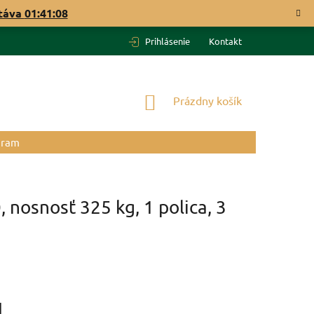
táva
01:41:07
Prihlásenie
Kontakt
NÁKUPNÝ
Prázdny košík
KOŠÍK
gram
nosnosť 325 kg, 1 polica, 3
H