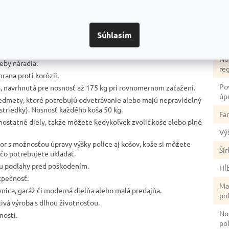
Hm
Ty
U-KUI s drôtenými košmi a drevenými policami:
Súhlasím
Sér
 stabilita.
No
eby náradia.
re
rana proti korózii.
Po
, navrhnutá pre nosnosť až 175 kg pri rovnomernom zaťažení.
úp
redmety, ktoré potrebujú odvetrávanie alebo majú nepravidelný
rostriedky). Nosnosť každého koša 50 kg.
Fa
mostatné diely, takže môžete kedykoľvek zvoliť koše alebo plné
Vý
stor s možnosťou úpravy výšky police aj košov, koše si môžete
Šír
 čo potrebujete ukladať.
nu podlahy pred poškodením.
Hĺ
zpečnosť.
Ma
vnica, garáž či moderná dielňa alebo malá predajňa.
po
tivá výroba s dlhou životnosťou.
No
nosti.
po