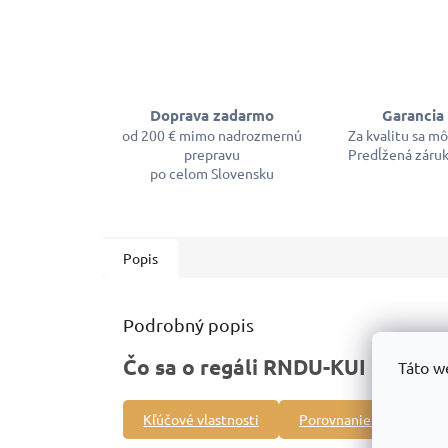
Doprava zadarmo
Garancia 
od 200 € mimo nadrozmernú
Za kvalitu sa m
prepravu
Predĺžená záruk
po celom Slovensku
Popis
Podrobný popis
Čo sa o regáli RNDU-KUI s drôt
Táto w
Kľúčové vlastnosti
Porovnanie s inými pro