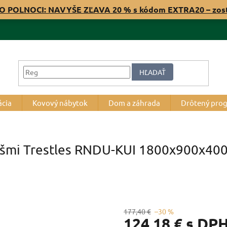
O POLNOCI: NAVYŠE ZĽAVA 20 % s kódom EXTRA20 – zos
HĽADAŤ
ácia
Kovový nábytok
Dom a záhrada
Drôtený pro
ošmi Trestles RNDU-KUI 1800x900x400, 
177,40 €
–30 %
124,18 €
s DP