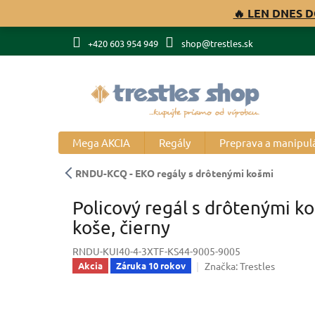
Prejsť
🔥 LEN DNES D
na
obsah
+420 603 954 949
shop@trestles.sk
Mega AKCIA
Regály
Preprava a manipul
RNDU-KCQ - EKO regály s drôtenými košmi
Policový regál s drôtenými k
koše, čierny
RNDU-KUI40-4-3XTF-KS44-9005-9005
Značka:
Trestles
Akcia
Záruka 10 rokov