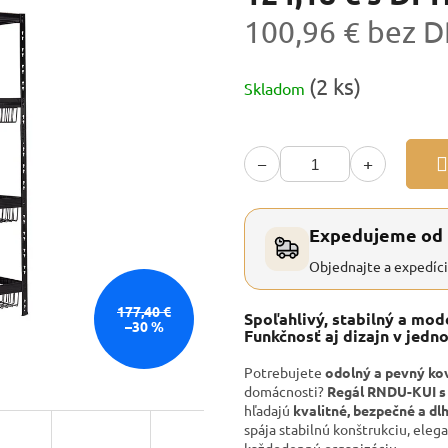
100,96 € bez 
Jednotková
(2 ks)
Skladom
cena:
−
+
Expedujeme od
Objednajte a expedíc
177,40 €
Spoľahlivý, stabilný a mod
–30 %
Funkčnosť aj dizajn v jedn
Potrebujete
odolný a pevný ko
domácnosti?
Regál RNDU-KUI s
hľadajú
kvalitné, bezpečné a d
spája stabilnú konštrukciu, eleg