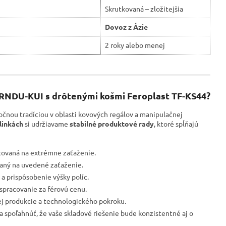
Skrutkovaná – zložitejšia
Dovoz z Ázie
2 roky alebo menej
s RNDU-KUI s drôtenými košmi Feroplast TF-KS44?
očnou tradíciou v oblasti kovových regálov a manipulačnej
linkách
si udržiavame
stabilné produktové rady
, ktoré spĺňajú
tovaná na extrémne zaťaženie.
ovaný na uvedené zaťaženie.
a prispôsobenie výšky políc.
spracovanie za férovú cenu.
ej produkcie a technologického pokroku.
 spoľahnúť, že vaše skladové riešenie bude konzistentné aj o