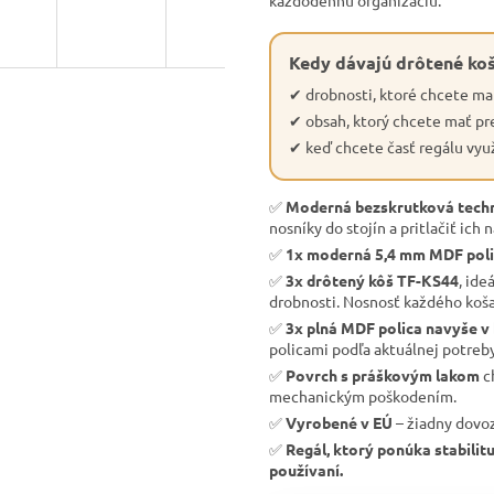
každodennú organizáciu.
Kedy dávajú drôtené koš
✔ drobnosti, ktoré chcete ma
✔ obsah, ktorý chcete mať p
✔ keď chcete časť regálu využ
✅
Moderná bezskrutková tech
nosníky do stojín a pritlačiť ich 
✅
1x moderná 5,4 mm MDF pol
✅
3x drôtený kôš TF-KS44
, ide
drobnosti. Nosnosť každého koša
✅
3x plná MDF polica navyše v 
policami podľa aktuálnej potreby
✅
Povrch s práškovým lakom
ch
mechanickým poškodením.
✅
Vyrobené v EÚ
– žiadny dovoz
✅
Regál, ktorý ponúka stabili
používaní.