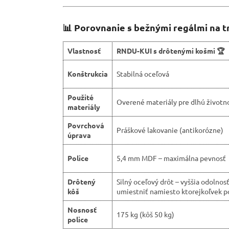
📊 Porovnanie s bežnými regálmi na t
Vlastnosť
RNDU-KUI s drôtenými košmi 🏆
Konštrukcia
Stabilná oceľová
Použité
Overené materiály pre dlhú životn
materiály
Povrchová
Práškové lakovanie (antikorózne)
úprava
Police
5,4 mm MDF – maximálna pevnosť
Drôtený
Silný oceľový drôt – vyššia odolnos
kôš
umiestniť namiesto ktorejkoľvek p
Nosnosť
175 kg (kôš 50 kg)
police