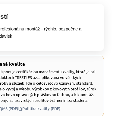
stí
rofesionálnu montáž - rýchlo, bezpečne a
daviek.
aná kvalita
 disponuje certifikáciou manažmentu kvality, ktorá je pri
duktoch TRESTLES a.s. aplikovaná vo všetkých
ýroby a služieb. Ide o celosvetovo uznávaný štandard.
e o vývoj a výrobu výrobkov z kovových profilov, rúrok
ovrchovo upravených práškovou farbou, a ich montáž.
ených a uzavretých profilov tvárnením za studena.
 QMS (PDF)
Politika kvality (PDF)