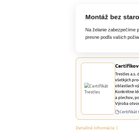
Montáž bez staro
Na želanie zabezpečíme p
presne podľa vašich požia
Certifikov
Trestles a.s.
všetkých pro
oblastiach v
Konkrétne id
a plechov, p
Výroba otvor
Certifikát
Detailné informácie