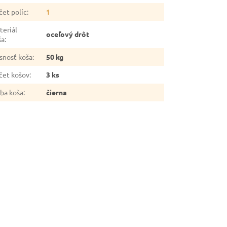
čet políc
:
1
teriál
oceľový drôt
ša
:
snosť koša
:
50 kg
čet košov
:
3 ks
rba koša
:
čierna