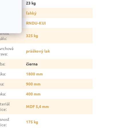
otnosť
:
23 kg
p regálu
:
ľahký
ia
:
RNDU-KUI
snosť
325 kg
gálu
:
vrchová
práškový lak
rava
:
rba
:
čierna
ška
:
1800 mm
ka
:
900 mm
bka
:
400 mm
teriál
MDF 5,4 mm
lice
:
snosť
175 kg
lice
: