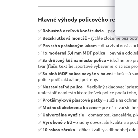
Hlavné výhody policového regálu RND
✅
Robustná oceľová konštrukcia
– pevnosť a vysoká
✅
Bezskrutková montáž
– rýchle zloženie bez potr
✅
Povrch s práškovým lakom
– dlhá životnosť a och
✅
1x moderná 5,4 mm MDF polica
– pevná a odolná
✅
3x drôtený kôš namiesto police
– ideálne pre p
tvar (fľaše, textílie, športové vybavenie, čistiace p
✅
3x plná MDF polica navyše v balení
– koše sú sa
police podľa aktuálnej potreby.
✅
Nastaviteľné police
– flexibilný skladovací prie
umiestniť namiesto ktorejkoľvek police podľa toho,
✅
Protišmykové plastové pätky
– slúžia na ochra
✅
Možnosť ukotvenia k stene
– pre ešte väčšiu be
✅
Univerzálne využitie
– domácnosť, kancelária, pi
✅
Vyrobené v EÚ
– žiadny dovoz, ale kvalitná a poc
✅
10 rokov záruka
– dôkaz kvality a dlhodobej odol