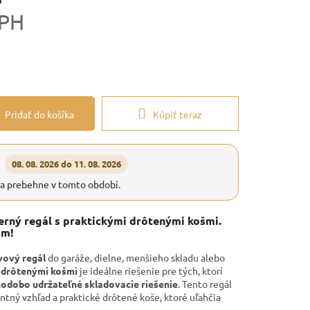
DPH
Pridať do košíka
Kúpiť teraz
08. 08. 2026 do 11. 08. 2026
ia prebehne v tomto období.
erný regál s praktickými drôtenými košmi.
om!
vový regál
do garáže, dielne, menšieho skladu alebo
 drôtenými košmi
je ideálne riešenie pre tých, ktorí
lhodobo udržateľné skladovacie riešenie
. Tento regál
antný vzhľad a praktické drôtené koše, ktoré uľahčia