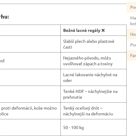
Po
rhu:
Ma
ko
Bežné lacné regály ❌
No
Slabší plech alebo plastové
Po
časti
Fa
Nejasného pôvodu, môžu
osť
uvoľňovať zápach a toxíny
Lacné lakovanie náchylné na
oder
Tenké HDF – náchylnejšie na
prehnutie
ť proti deformácii, koše možno
Tenký oceľový drôt –
olice
náchylnejší na deformáciu
50 - 100 kg