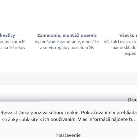
kvality
Zameranie, montáž a servis
Všetko 
ôžeme zaručiť
Vykonávame zameranie, montáže
Všetok tovar okr
a na 10 rokov
a servis regálov po celom SK
máme sklado
exped
Dod
enými košmi môžete dozvedieť? Napríklad:
ebová stránka používa súbory cookie. Pokračovaním v prehliadan
Ka
stránky súhlasíte s ich používaním. Viac informácií nájdete tu.
duktmi
Prečo je dobrou voľbou
Na čo si dať pozor
Zá
Nastavenie