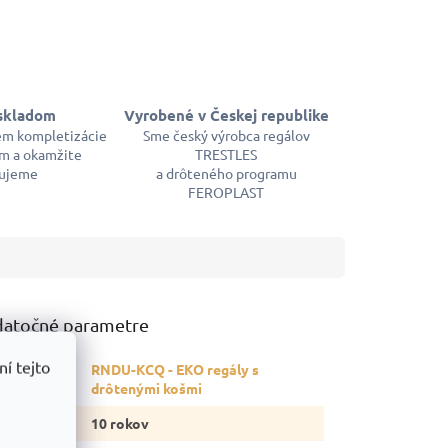
skladom
Vyrobené v Českej republike
em kompletizácie
Sme český výrobca regálov
m a okamžite
TRESTLES
ujeme
a drôteného programu
FEROPLAST
atočné parametre
í tejto
RNDU-KCQ - EKO regály s
tegória
:
drôtenými košmi
ruka
:
10 rokov