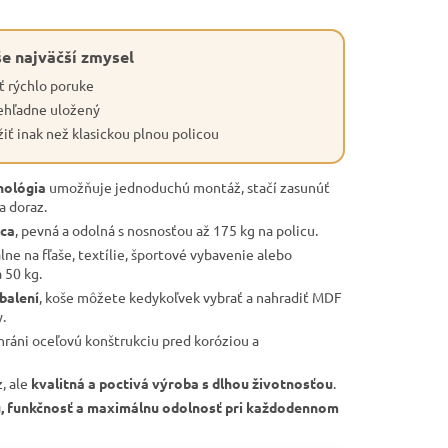
e najväčší zmysel
ť rýchlo poruke
rehľadne uložený
iť inak než klasickou plnou policou
nológia
umožňuje jednoduchú montáž, stačí zasunúť
na doraz.
ica
, pevná a odolná s nosnosťou až 175 kg na policu.
álne na fľaše, textílie, športové vybavenie alebo
 50 kg.
balení
, koše môžete kedykoľvek vybrať a nahradiť MDF
.
ráni oceľovú konštrukciu pred koróziou a
, ale
kvalitná a poctivá výroba s dlhou životnosťou
.
tu, funkčnosť a maximálnu odolnosť pri každodennom