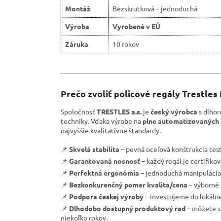
Montáž
Bezskrutková – jednoduchá
Výroba
Vyrobené v EÚ
Záruka
10 rokov
Prečo zvoliť policové regály Trestle
Spoločnosť
TRESTLES a.s.
je
český výrobca
s dlhor
techniky. Vďaka výrobe na
plne automatizovaných 
najvyššie kvalitatívne štandardy.
📌
Skvelá stabilita
– pevná oceľová konštrukcia tes
📌
Garantovaná nosnosť
– každý regál je certifik
📌
Perfektná ergonómia
– jednoduchá manipulácia 
📌
Bezkonkurenčný pomer kvalita/cena
– výborné 
📌
Podpora českej výroby
– investujeme do lokáln
📌
Dlhodobo dostupný produktový rad
– môžete sa
niekoľko rokov.