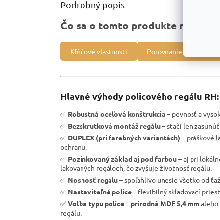
Podrobný popis
Čo sa o tomto produkte môžete 
Kľúčové vlastnosti
Porovnanie s inými pro
Hlavné výhody policového regálu RH:
✅
Robustná oceľová konštrukcia
– pevnosť a vysoká
✅
Bezskrutková montáž regálu
– stačí len zasunúť 
✅
DUPLEX (pri farebných variantách)
– práškové l
ochranu.
✅
Pozinkovaný základ aj pod farbou
– aj pri loká
lakovaných regáloch, čo zvyšuje životnosť regálu.
✅
Nosnosť regálu
– spoľahlivo unesie všetko od ťa
✅
Nastaviteľné police
– flexibilný skladovací pries
✅
Voľba typu police
–
prírodná MDF 5,4 mm
alebo
regálu.