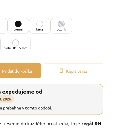
čierna
biela
pozink
biela HDF 5 mm
Pridať do košíka
Kúpiť teraz
a expedujeme od
8. 2026
ia prebehne v tomto období.
e riešenie do každého prostredia, to je
regál RH
,