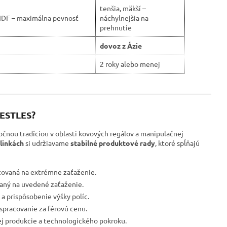
tenšia, mäkší –
HDF – maximálna pevnosť
náchylnejšia na
prehnutie
dovoz z Ázie
2 roky alebo menej
RESTLES?
očnou tradíciou v oblasti kovových regálov a manipulačnej
linkách
si udržiavame
stabilné produktové rady
, ktoré spĺňajú
tovaná na extrémne zaťaženie.
ovaný na uvedené zaťaženie.
a prispôsobenie výšky políc.
spracovanie za férovú cenu.
ej produkcie a technologického pokroku.