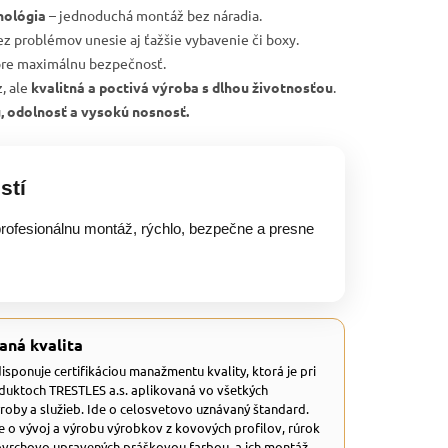
nológia
– jednoduchá montáž bez náradia.
ez problémov unesie aj ťažšie vybavenie či boxy.
re maximálnu bezpečnosť.
, ale
kvalitná a poctivá výroba s dlhou životnosťou
.
u, odolnosť a vysokú nosnosť.
stí
rofesionálnu montáž, rýchlo, bezpečne a presne
aná kvalita
 disponuje certifikáciou manažmentu kvality, ktorá je pri
duktoch TRESTLES a.s. aplikovaná vo všetkých
ýroby a služieb. Ide o celosvetovo uznávaný štandard.
e o vývoj a výrobu výrobkov z kovových profilov, rúrok
ovrchovo upravených práškovou farbou, a ich montáž.