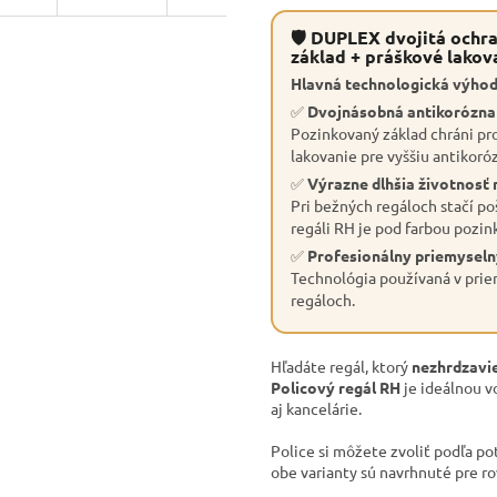
🛡 DUPLEX dvojitá ochra
základ + práškové lakov
Hlavná technologická výhod
✅
Dvojnásobná antikorózn
Pozinkovaný základ chráni pro
lakovanie pre vyššiu antikoró
✅
Výrazne dlhšia životnosť 
Pri bežných regáloch stačí po
regáli RH je pod farbou pozin
✅
Profesionálny priemyseln
Technológia používaná v priem
regáloch.
Hľadáte regál, ktorý
nezhrdzavie
Policový regál RH
je ideálnou v
aj kancelárie.
Police si môžete zvoliť podľa po
obe varianty sú navrhnuté pre r