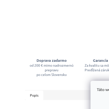
Doprava zadarmo
Garancia 
od 200 € mimo nadrozmernú
Za kvalitu sa m
prepravu
Predĺžená záruk
po celom Slovensku
Táto w
Popis