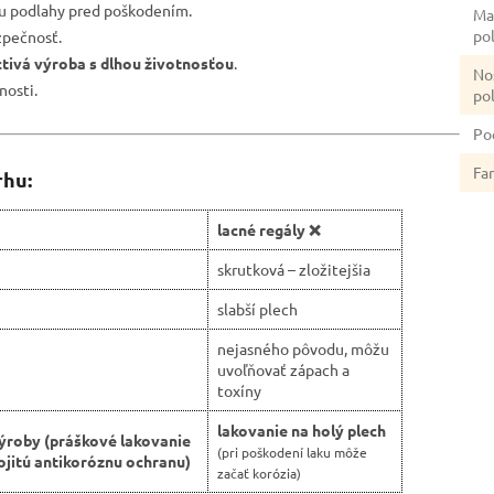
nu podlahy pred poškodením.
Ma
po
zpečnosť.
ctivá výroba s dlhou životnosťou
.
No
nosti.
po
Po
Fa
rhu:
lacné regály ❌
skrutková – zložitejšia
slabší plech
nejasného pôvodu, môžu
uvoľňovať zápach a
toxíny
lakovanie na holý plech
ýroby (práškové lakovanie
(pri poškodení laku môže
jitú antikoróznu ochranu)
začať korózia)