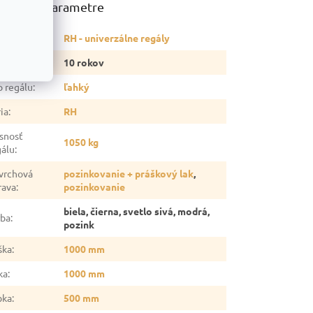
atočné parametre
tegória
:
RH - univerzálne regály
ruka
:
10 rokov
p regálu
:
ľahký
ia
:
RH
snosť
1050 kg
gálu
:
vrchová
pozinkovanie + práškový lak
,
rava
:
pozinkovanie
biela, čierna, svetlo sivá, modrá,
rba
:
pozink
ška
:
1000 mm
ka
:
1000 mm
bka
:
500 mm