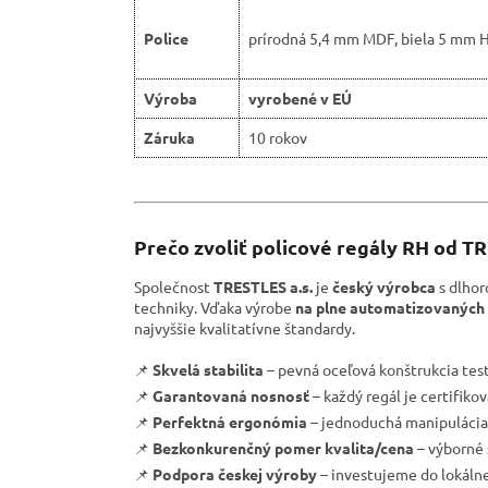
Police
prírodná 5,4 mm MDF, biela 5 mm 
Výroba
vyrobené v EÚ
Záruka
10 rokov
Prečo zvoliť policové regály RH od T
Společnost
TRESTLES a.s.
je
český výrobca
s dlhor
techniky. Vďaka výrobe
na plne automatizovaných 
najvyššie kvalitatívne štandardy.
📌
Skvelá stabilita
– pevná oceľová konštrukcia tes
📌
Garantovaná nosnosť
– každý regál je certifik
📌
Perfektná ergonómia
– jednoduchá manipulácia 
📌
Bezkonkurenčný pomer kvalita/cena
– výborné 
📌
Podpora českej výroby
– investujeme do lokáln