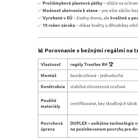
✅
Protišmykové plastové pätky
– slúžia na ochra
✅
Možnosť ukotvenia k stene
– pre ešte väčšiu be
✅
Vyrobené v EÚ
– žiadny dovoz, ale
kvalitná a po
✅
10 rokov záruka
– dôkaz kvality a dlhodobej odol
📊 Porovnanie s bežnými regálmi na t
Vlastnosť
regály Trestles RH 🏆
Montáž
bezskrutková – jednoduchá
Konštrukcia
stabilná silnostenná oceľová
Použité
certifikované, bez škodlivých látok
materiály
Povrchová
DUPLEX – unikátna technológia v
úprava
na pozinkovanom povrchu pre dvo