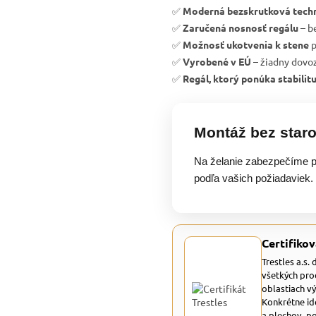
✅
Moderná bezskrutková tech
✅
Zaručená nosnosť regálu
– b
✅
Možnosť ukotvenia k stene
p
✅
Vyrobené v EÚ
– žiadny dovoz
✅
Regál, ktorý ponúka stabilit
Montáž bez staro
Na želanie zabezpečíme p
podľa vašich požiadaviek.
Certifikov
Trestles a.s.
všetkých pro
oblastiach v
Konkrétne id
a plechov, p