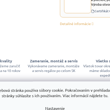
Výroba otvor
Certifikát
Detailné informácie
kvality
Zameranie, montáž a servis
Všetko 
ôžeme zaručiť
Vykonávame zameranie, montáže
Všetok tovar okr
a na 10 rokov
a servis regálov po celom SK
máme sklado
exped
ebová stránka používa súbory cookie. Pokračovaním v prehliadan
stránky súhlasíte s ich používaním. Viac informácií nájdete tu.
Nastavenie