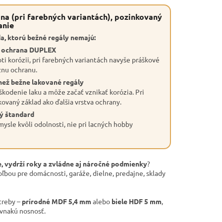
na (pri farebných variantách), pozinkovaný
anie
a, ktorú bežné regály nemajú:
a ochrana DUPLEX
ti korózii, pri farebných variantách navyše práškové
znu ochranu.
než bežne lakované regály
škodenie laku a môže začať vznikať korózia. Pri
kovaný základ ako ďalšia vrstva ochrany.
ý štandard
ysle kvôli odolnosti, nie pri lacných hobby
, vydrží roky a zvládne aj náročné podmienky
?
oľbou pre domácnosti, garáže, dielne, predajne, sklady
treby –
prírodné MDF 5,4 mm
alebo
biele HDF 5 mm
,
ovnakú nosnosť.