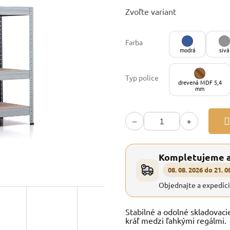
Jednotková
Zvoľte variant
cena:
Farba
modrá
sivá
Typ police
drevená MDF 5,4
mm
−
+
Kompletujeme 
08. 08. 2026 do 21. 0
Objednajte a expedíc
Stabilné a odolné skladovaci
kráľ medzi ľahkými regálmi.