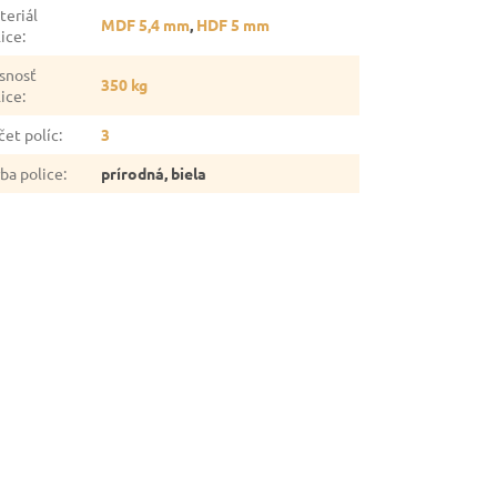
teriál
MDF 5,4 mm
,
HDF 5 mm
lice
:
snosť
350 kg
lice
:
čet políc
:
3
rba police
:
prírodná, biela