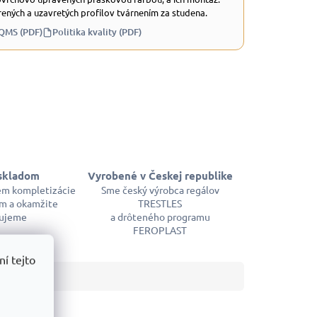
ených a uzavretých profilov tvárnením za studena.
 QMS (PDF)
Politika kvality (PDF)
skladom
Vyrobené v Českej republike
em kompletizácie
Sme český výrobca regálov
m a okamžite
TRESTLES
ujeme
a drôteného programu
FEROPLAST
í tejto