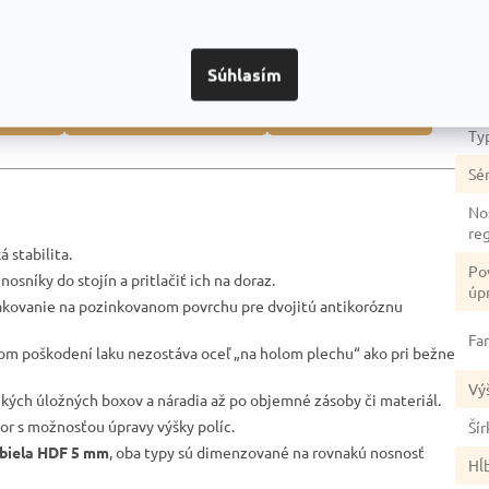
Dod
dozvedieť? Napríklad:
Ka
Súhlasím
Zá
duktmi
Prečo je dobrou voľbou
Na čo si dať pozor
Ty
Sér
No
re
 stabilita.
Po
nosníky do stojín a pritlačiť ich na doraz.
úp
akovanie na pozinkovanom povrchu pre dvojitú antikoróznu
Fa
lnom poškodení laku nezostáva oceľ „na holom plechu“ ako pri bežne
Vý
žkých úložných boxov a náradia až po objemné zásoby či materiál.
tor s možnosťou úpravy výšky políc.
Šír
biela HDF 5 mm
, oba typy sú dimenzované na rovnakú nosnosť
Hĺ