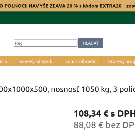
O POLNOCI: NAVYŠE ZĽAVA 20 % s kódom EXTRA20 – zos
HĽADAŤ
ácia
Kovový nábytok
Dom a záhrada
Drôtený pro
000x1000x500, nosnosť 1050 kg, 3 poli
108,34 €
s DP
88,08 € bez D