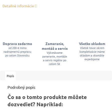
Detailné informácie
Doprava zadarmo
Zameranie,
Všetko skladom
od 200 € mimo
Všetok tovar okrem
montáž a servis
nadrozmernú prepravu
kompletizácie máme
Vykonávame
po celom Slovensku
skladom a okamžite
zameranie, montáže
expedujeme
a servis regálov po
celom SK
Popis
Podrobný popis
Čo sa o tomto produkte môžete
dozvedieť? Napríklad: