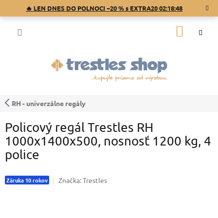
Prejsť
🔥 LEN DNES DO POLNOCI −20 % s EXTRA20
02:18:48
na
obsah
NÁKU
KOŠÍK
RH - univerzálne regály
Policový regál Trestles RH
1000x1400x500, nosnosť 1200 kg, 4
police
Značka:
Trestles
Záruka 10 rokov