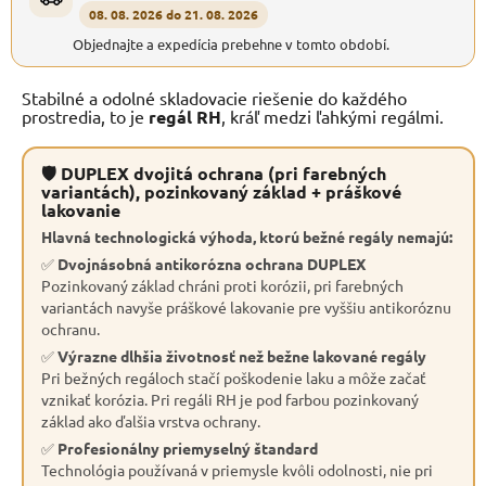
08. 08. 2026 do 21. 08. 2026
Objednajte a expedícia prebehne v tomto období.
Stabilné a odolné skladovacie riešenie do každého
prostredia, to je
regál RH
, kráľ medzi ľahkými regálmi.
🛡 DUPLEX dvojitá ochrana (pri farebných
variantách), pozinkovaný základ + práškové
lakovanie
Hlavná technologická výhoda, ktorú bežné regály nemajú:
✅
Dvojnásobná antikorózna ochrana DUPLEX
Pozinkovaný základ chráni proti korózii, pri farebných
variantách navyše práškové lakovanie pre vyššiu antikoróznu
ochranu.
✅
Výrazne dlhšia životnosť než bežne lakované regály
Pri bežných regáloch stačí poškodenie laku a môže začať
vznikať korózia. Pri regáli RH je pod farbou pozinkovaný
základ ako ďalšia vrstva ochrany.
✅
Profesionálny priemyselný štandard
Technológia používaná v priemysle kvôli odolnosti, nie pri