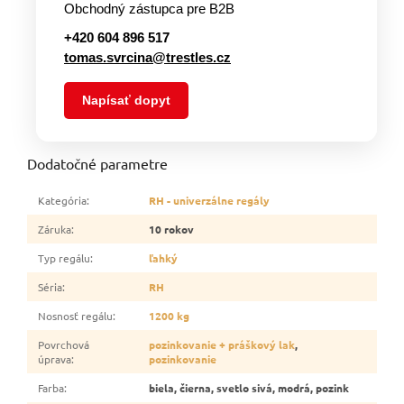
Obchodný zástupca pre B2B
+420 604 896 517
tomas.svrcina@trestles.cz
Napísať dopyt
Dodatočné parametre
Kategória
:
RH - univerzálne regály
Záruka
:
10 rokov
Typ regálu
:
ľahký
Séria
:
RH
Nosnosť regálu
:
1200 kg
Povrchová
pozinkovanie + práškový lak
,
úprava
:
pozinkovanie
Farba
:
biela, čierna, svetlo sivá, modrá, pozink