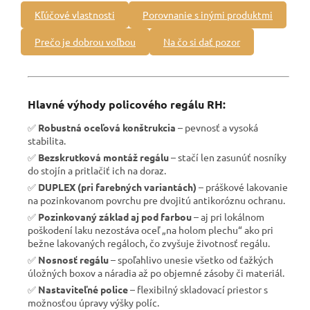
Kľúčové vlastnosti
Porovnanie s inými produktmi
Prečo je dobrou voľbou
Na čo si dať pozor
Hlavné výhody policového regálu RH:
✅
Robustná oceľová konštrukcia
– pevnosť a vysoká
stabilita.
✅
Bezskrutková montáž regálu
– stačí len zasunúť nosníky
do stojín a pritlačiť ich na doraz.
✅
DUPLEX (pri farebných variantách)
– práškové lakovanie
na pozinkovanom povrchu pre dvojitú antikoróznu ochranu.
✅
Pozinkovaný základ aj pod farbou
– aj pri lokálnom
poškodení laku nezostáva oceľ „na holom plechu“ ako pri
bežne lakovaných regáloch, čo zvyšuje životnosť regálu.
✅
Nosnosť regálu
– spoľahlivo unesie všetko od ťažkých
úložných boxov a náradia až po objemné zásoby či materiál.
✅
Nastaviteľné police
– flexibilný skladovací priestor s
možnosťou úpravy výšky políc.