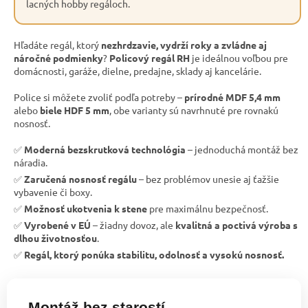
lacných hobby regáloch.
Hľadáte regál, ktorý
nezhrdzavie, vydrží roky a zvládne aj
náročné podmienky
?
Policový regál RH
je ideálnou voľbou pre
domácnosti, garáže, dielne, predajne, sklady aj kancelárie.
Police si môžete zvoliť podľa potreby –
prírodné MDF 5,4 mm
alebo
biele HDF 5 mm
, obe varianty sú navrhnuté pre rovnakú
nosnosť.
✅
Moderná bezskrutková technológia
– jednoduchá montáž bez
náradia.
✅
Zaručená nosnosť regálu
– bez problémov unesie aj ťažšie
vybavenie či boxy.
✅
Možnosť ukotvenia k stene
pre maximálnu bezpečnosť.
✅
Vyrobené v EÚ
– žiadny dovoz, ale
kvalitná a poctivá výroba s
dlhou životnosťou
.
✅
Regál, ktorý ponúka stabilitu, odolnosť a vysokú nosnosť.
Montáž bez starostí