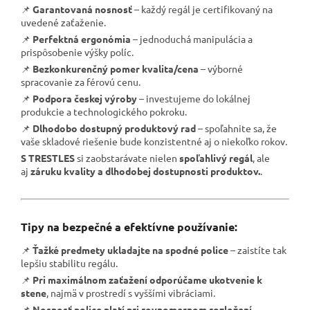
📌
Garantovaná nosnosť
– každý regál je certifikovaný na
uvedené zaťaženie.
📌
Perfektná ergonómia
– jednoduchá manipulácia a
prispôsobenie výšky políc.
📌
Bezkonkurenčný pomer kvalita/cena
– výborné
spracovanie za férovú cenu.
📌
Podpora českej výroby
– investujeme do lokálnej
produkcie a technologického pokroku.
📌
Dlhodobo dostupný produktový rad
– spoľahnite sa, že
vaše skladové riešenie bude konzistentné aj o niekoľko rokov.
S TRESTLES
si zaobstarávate nielen
spoľahlivý regál
, ale
aj
záruku kvality a dlhodobej dostupnosti produktov.
.
Tipy na bezpečné a efektívne používanie:
📌
Ťažké predmety ukladajte na spodné police
– zaistíte tak
lepšiu stabilitu regálu.
📌
Pri maximálnom zaťažení odporúčame ukotvenie k
stene
, najmä v prostredí s vyššími vibráciami.
📌
Nosnosť police platí pri rovnomernom rozložení