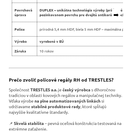
Povrchová
DUPLEX – unikátna technológia výroby (práškové lako
➡️
úprava
pozinkovanom povrchu pre dvojitú antikoróznu ochranu
Police
prírodná 5,4 mm MDF, biela 5 mm HDF – maximálna pevno
Výroba
vyrobené v EÚ
Záruka
10 rokov
Prečo zvoliť policové regály RH od TRESTLES?
Společnost
TRESTLES a.s.
je
český výrobca
s dlhoročnou
tradíciou v oblasti kovových regálov a manipulačnej techniky.
Vďaka výrobe
na plne automatizovaných linkách
si
udržiavame
stabilné produktové rady
, ktoré spĺňajú
najvyššie kvalitatívne štandardy.
📌
Skvelá stabilita
– pevná oceľová konštrukcia testovaná na
extrémne zaťaženie.