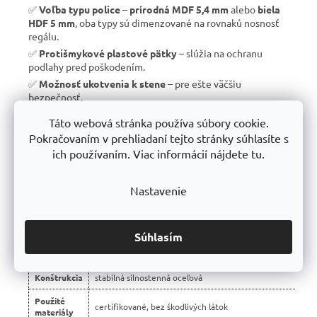
✅
Voľba typu police
–
prírodná MDF 5,4 mm
alebo
biela
HDF 5 mm
, oba typy sú dimenzované na rovnakú nosnosť
regálu.
✅
Protišmykové plastové pätky
– slúžia na ochranu
podlahy pred poškodením.
✅
Možnosť ukotvenia k stene
– pre ešte väčšiu
bezpečnosť.
✅
Vyrobené v EÚ
– žiadny dovoz, ale
kvalitná a poctivá
Táto webová stránka používa súbory cookie.
výroba s dlhou životnosťou
.
Pokračovaním v prehliadaní tejto stránky súhlasíte s
✅
10 rokov záruka
– dôkaz kvality a dlhodobej odolnosti.
ich používaním. Viac informácií nájdete tu.
Nastavenie
📊 Porovnanie s bežnými regálmi na trhu:
Vlastnosť
regály Trestles RH 🏆
Súhlasím
Montáž
bezskrutková – jednoduchá
Konštrukcia
stabilná silnostenná oceľová
Použité
certifikované, bez škodlivých látok
materiály