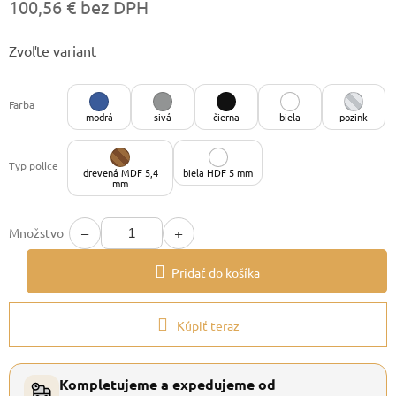
100,56 € bez DPH
Jednotková
Zvoľte variant
cena:
Farba
modrá
sivá
čierna
biela
pozink
Typ police
drevená MDF 5,4
biela HDF 5 mm
mm
−
+
Množstvo
Pridať do košíka
Kúpiť teraz
Kompletujeme a expedujeme od