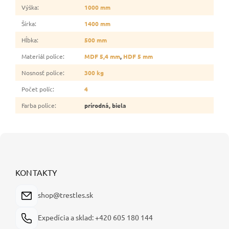
Výška
:
1000 mm
Šírka
:
1400 mm
Hĺbka
:
500 mm
Materiál police
:
MDF 5,4 mm
,
HDF 5 mm
Nosnosť police
:
300 kg
Počet políc
:
4
Farba police
:
prírodná, biela
Z
á
p
ä
KONTAKTY
t
i
shop@trestles.sk
e
Expedícia a sklad: +420 605 180 144