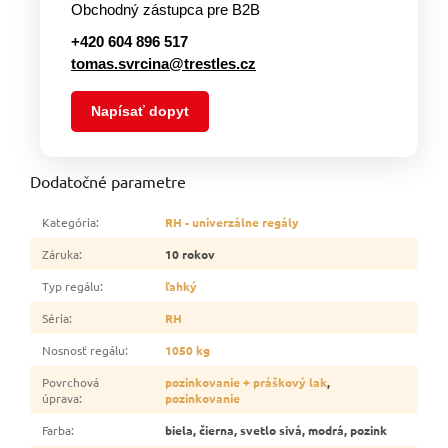
Obchodný zástupca pre B2B
+420 604 896 517
tomas.svrcina@trestles.cz
Napísať dopyt
Dodatočné parametre
Kategória
:
RH - univerzálne regály
Záruka
:
10 rokov
Typ regálu
:
ľahký
Séria
:
RH
Nosnosť regálu
:
1050 kg
Povrchová
pozinkovanie + práškový lak
,
úprava
:
pozinkovanie
Farba
:
biela, čierna, svetlo sivá, modrá, pozink