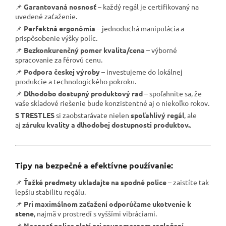
📌
Garantovaná nosnosť
– každý regál je certifikovaný na
uvedené zaťaženie.
📌
Perfektná ergonómia
– jednoduchá manipulácia a
prispôsobenie výšky políc.
📌
Bezkonkurenčný pomer kvalita/cena
– výborné
spracovanie za férovú cenu.
📌
Podpora českej výroby
– investujeme do lokálnej
produkcie a technologického pokroku.
📌
Dlhodobo dostupný produktový rad
– spoľahnite sa, že
vaše skladové riešenie bude konzistentné aj o niekoľko rokov.
S TRESTLES
si zaobstarávate nielen
spoľahlivý regál
, ale
aj
záruku kvality a dlhodobej dostupnosti produktov.
.
Tipy na bezpečné a efektívne používanie:
📌
Ťažké predmety ukladajte na spodné police
– zaistíte tak
lepšiu stabilitu regálu.
📌
Pri maximálnom zaťažení odporúčame ukotvenie k
stene
, najmä v prostredí s vyššími vibráciami.
📌
Nosnosť police platí pri rovnomernom rozložení