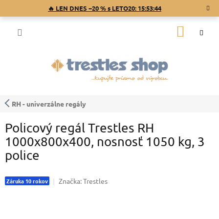
Prejsť
🔥 LEN DNES −20 % s LETO20:
15:53:43
na
obsah
NÁKU
KOŠÍK
RH - univerzálne regály
Policový regál Trestles RH
1000x800x400, nosnosť 1050 kg, 3
police
Značka:
Trestles
Záruka 10 rokov