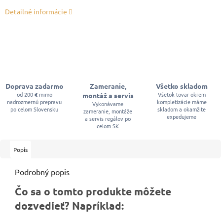
Detailné informácie
Doprava zadarmo
Zameranie,
Všetko skladom
od 200 € mimo
Všetok tovar okrem
montáž a servis
nadrozmernú prepravu
kompletizácie máme
Vykonávame
po celom Slovensku
skladom a okamžite
zameranie, montáže
expedujeme
a servis regálov po
celom SK
Popis
Podrobný popis
Čo sa o tomto produkte môžete
dozvedieť? Napríklad: