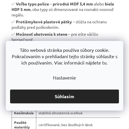
✅
Voľba typu police
–
prírodná MDF 5,4 mm
alebo
biela
HDF 5 mm
, oba typy sú dimenzované na rovnakú nosnosť
regálu.
✅
Protišmykové plastové pätky
– slúžia na ochranu
podlahy pred poškodením.
✅
Možnosť ukotvenia k stene
– pre ešte väčšiu
bezpečnosť.
✅
Vyrobené v EÚ
– žiadny dovoz, ale
kvalitná a poctivá
Táto webová stránka používa súbory cookie.
výroba s dlhou životnosťou
.
Pokračovaním v prehliadaní tejto stránky súhlasíte s
✅
10 rokov záruka
– dôkaz kvality a dlhodobej odolnosti.
ich používaním. Viac informácií nájdete tu.
Nastavenie
📊 Porovnanie s bežnými regálmi na trhu:
Vlastnosť
regály Trestles RH 🏆
Súhlasím
Montáž
bezskrutková – jednoduchá
Konštrukcia
stabilná silnostenná oceľová
Použité
certifikované, bez škodlivých látok
materiály