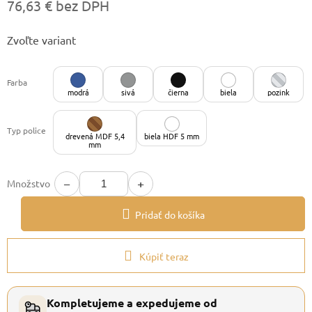
76,63 € bez DPH
Jednotková
Zvoľte variant
cena:
Farba
modrá
sivá
čierna
biela
pozink
Typ police
drevená MDF 5,4
biela HDF 5 mm
mm
−
+
Množstvo
Pridať do košíka
Kúpiť teraz
Kompletujeme a expedujeme od