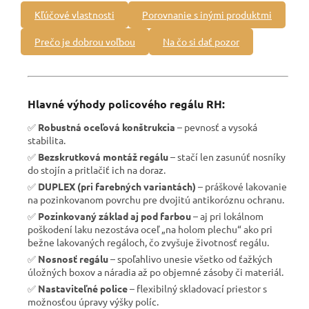
Kľúčové vlastnosti
Porovnanie s inými produktmi
Prečo je dobrou voľbou
Na čo si dať pozor
Hlavné výhody policového regálu RH:
✅
Robustná oceľová konštrukcia
– pevnosť a vysoká
stabilita.
✅
Bezskrutková montáž regálu
– stačí len zasunúť nosníky
do stojín a pritlačiť ich na doraz.
✅
DUPLEX (pri farebných variantách)
– práškové lakovanie
na pozinkovanom povrchu pre dvojitú antikoróznu ochranu.
✅
Pozinkovaný základ aj pod farbou
– aj pri lokálnom
poškodení laku nezostáva oceľ „na holom plechu“ ako pri
bežne lakovaných regáloch, čo zvyšuje životnosť regálu.
✅
Nosnosť regálu
– spoľahlivo unesie všetko od ťažkých
úložných boxov a náradia až po objemné zásoby či materiál.
✅
Nastaviteľné police
– flexibilný skladovací priestor s
možnosťou úpravy výšky políc.