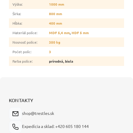
Výška
:
1000 mm
Šírka
:
800 mm
Hĺbka
:
400 mm
Materiál police
:
MDF 5,4 mm
,
HDF 5 mm
Nosnosť police
:
350 kg
Počet políc
:
3
Farba police
:
prírodná, biela
Z
á
p
ä
KONTAKTY
t
i
shop@trestles.sk
e
Expedícia a sklad: +420 605 180 144