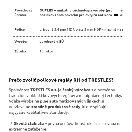
Povrchová
DUPLEX – unikátna technológia výroby (práškové lako
➡️
úprava
pozinkovanom povrchu pre dvojitú antikoróznu ochranu
Police
prírodná 5,4 mm MDF, biela 5 mm HDF – maximálna pevno
Výroba
vyrobené v EÚ
Záruka
10 rokov
Prečo zvoliť policové regály RH od TRESTLES?
Společnost
TRESTLES a.s.
je
český výrobca
s dlhoročnou
tradíciou v oblasti kovových regálov a manipulačnej techniky.
Vďaka výrobe
na plne automatizovaných linkách
si
udržiavame
stabilné produktové rady
, ktoré spĺňajú
najvyššie kvalitatívne štandardy.
📌
Skvelá stabilita
– pevná oceľová konštrukcia testovaná na
extrémne zaťaženie.