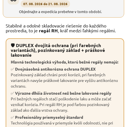
07. 08. 2026 do 21. 08. 2026
Objednajte a expedícia prebehne v tomto období.
Stabilné a odolné skladovacie riešenie do každého
prostredia, to je
regál RH
, kráľ medzi ľahkými regálmi.
🛡 DUPLEX dvojitá ochrana (pri farebných
variantách), pozinkovaný základ + práškové
lakovanie
Hlavná technologická výhoda, ktorú bežné regály nemajú:
✅
Dvojnásobná antikorózna ochrana DUPLEX
Pozinkovaný základ chráni proti korózii, pri farebných
variantách navyše práškové lakovanie pre vyššiu antikoróznu
ochranu.
✅
Výrazne dlhšia životnosť než bežne lakované regály
Pri bežných regáloch stačí poškodenie laku a môže začať
vznikať korózia. Pri regáli RH je pod farbou pozinkovaný
základ ako ďalšia vrstva ochrany.
✅
Profesionálny priemyselný štandard
Technológia používaná v priemysle kvôli odolnosti, nie pri