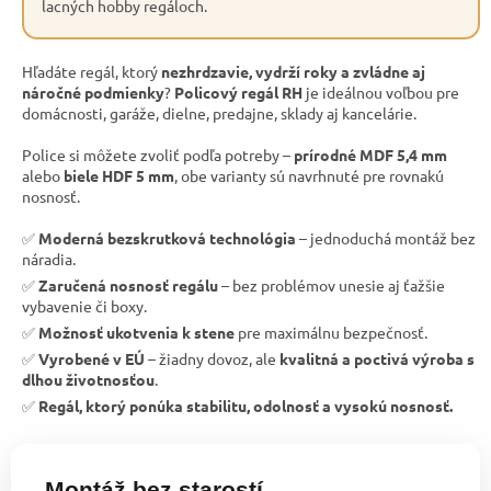
lacných hobby regáloch.
Hľadáte regál, ktorý
nezhrdzavie, vydrží roky a zvládne aj
náročné podmienky
?
Policový regál RH
je ideálnou voľbou pre
domácnosti, garáže, dielne, predajne, sklady aj kancelárie.
Police si môžete zvoliť podľa potreby –
prírodné MDF 5,4 mm
alebo
biele HDF 5 mm
, obe varianty sú navrhnuté pre rovnakú
nosnosť.
✅
Moderná bezskrutková technológia
– jednoduchá montáž bez
náradia.
✅
Zaručená nosnosť regálu
– bez problémov unesie aj ťažšie
vybavenie či boxy.
✅
Možnosť ukotvenia k stene
pre maximálnu bezpečnosť.
✅
Vyrobené v EÚ
– žiadny dovoz, ale
kvalitná a poctivá výroba s
dlhou životnosťou
.
✅
Regál, ktorý ponúka stabilitu, odolnosť a vysokú nosnosť.
Montáž bez starostí