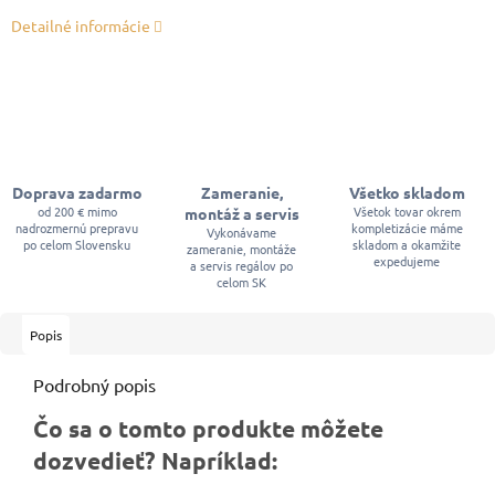
Detailné informácie
Doprava zadarmo
Zameranie,
Všetko skladom
od 200 € mimo
Všetok tovar okrem
montáž a servis
nadrozmernú prepravu
kompletizácie máme
Vykonávame
po celom Slovensku
skladom a okamžite
zameranie, montáže
expedujeme
a servis regálov po
celom SK
Popis
Podrobný popis
Čo sa o tomto produkte môžete
dozvedieť? Napríklad: