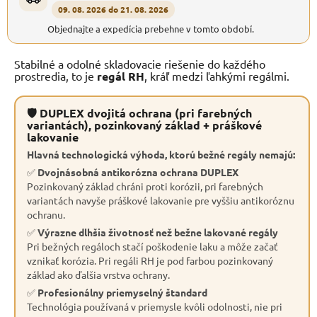
09. 08. 2026 do 21. 08. 2026
Objednajte a expedícia prebehne v tomto období.
Stabilné a odolné skladovacie riešenie do každého
prostredia, to je
regál RH
, kráľ medzi ľahkými regálmi.
🛡 DUPLEX dvojitá ochrana (pri farebných
variantách), pozinkovaný základ + práškové
lakovanie
Hlavná technologická výhoda, ktorú bežné regály nemajú:
✅
Dvojnásobná antikorózna ochrana DUPLEX
Pozinkovaný základ chráni proti korózii, pri farebných
variantách navyše práškové lakovanie pre vyššiu antikoróznu
ochranu.
✅
Výrazne dlhšia životnosť než bežne lakované regály
Pri bežných regáloch stačí poškodenie laku a môže začať
vznikať korózia. Pri regáli RH je pod farbou pozinkovaný
základ ako ďalšia vrstva ochrany.
✅
Profesionálny priemyselný štandard
Technológia používaná v priemysle kvôli odolnosti, nie pri