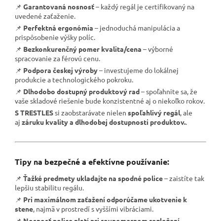
📌
Garantovaná nosnosť
– každý regál je certifikovaný na
uvedené zaťaženie.
📌
Perfektná ergonómia
– jednoduchá manipulácia a
prispôsobenie výšky políc.
📌
Bezkonkurenčný pomer kvalita/cena
– výborné
spracovanie za férovú cenu.
📌
Podpora českej výroby
– investujeme do lokálnej
produkcie a technologického pokroku.
📌
Dlhodobo dostupný produktový rad
– spoľahnite sa, že
vaše skladové riešenie bude konzistentné aj o niekoľko rokov.
S TRESTLES
si zaobstarávate nielen
spoľahlivý regál
, ale
aj
záruku kvality a dlhodobej dostupnosti produktov.
.
Tipy na bezpečné a efektívne používanie:
📌
Ťažké predmety ukladajte na spodné police
– zaistíte tak
lepšiu stabilitu regálu.
📌
Pri maximálnom zaťažení odporúčame ukotvenie k
stene
, najmä v prostredí s vyššími vibráciami.
📌
Nosnosť police platí pri rovnomernom rozložení