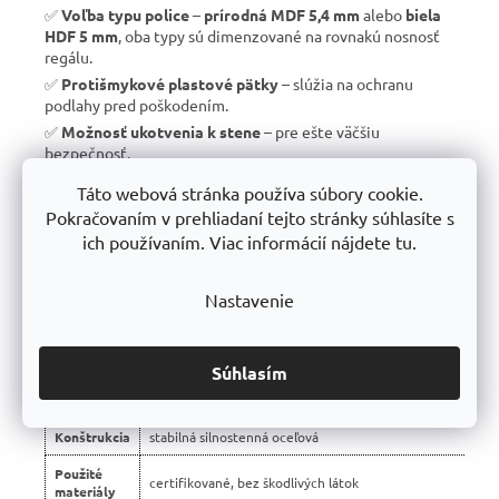
✅
Voľba typu police
–
prírodná MDF 5,4 mm
alebo
biela
HDF 5 mm
, oba typy sú dimenzované na rovnakú nosnosť
regálu.
✅
Protišmykové plastové pätky
– slúžia na ochranu
podlahy pred poškodením.
✅
Možnosť ukotvenia k stene
– pre ešte väčšiu
bezpečnosť.
✅
Vyrobené v EÚ
– žiadny dovoz, ale
kvalitná a poctivá
Táto webová stránka používa súbory cookie.
výroba s dlhou životnosťou
.
Pokračovaním v prehliadaní tejto stránky súhlasíte s
✅
10 rokov záruka
– dôkaz kvality a dlhodobej odolnosti.
ich používaním. Viac informácií nájdete tu.
Nastavenie
📊 Porovnanie s bežnými regálmi na trhu:
Vlastnosť
regály Trestles RH 🏆
Súhlasím
Montáž
bezskrutková – jednoduchá
Konštrukcia
stabilná silnostenná oceľová
Použité
certifikované, bez škodlivých látok
materiály