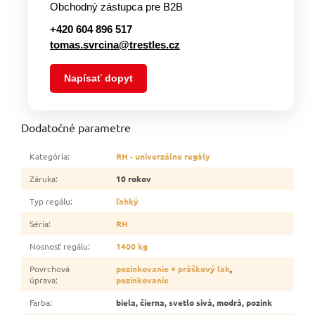
Obchodný zástupca pre B2B
+420 604 896 517
tomas.svrcina@trestles.cz
Napísať dopyt
Dodatočné parametre
Kategória
:
RH - univerzálne regály
Záruka
:
10 rokov
Typ regálu
:
ľahký
Séria
:
RH
Nosnosť regálu
:
1400 kg
Povrchová
pozinkovanie + práškový lak
,
úprava
:
pozinkovanie
Farba
:
biela, čierna, svetlo sivá, modrá, pozink