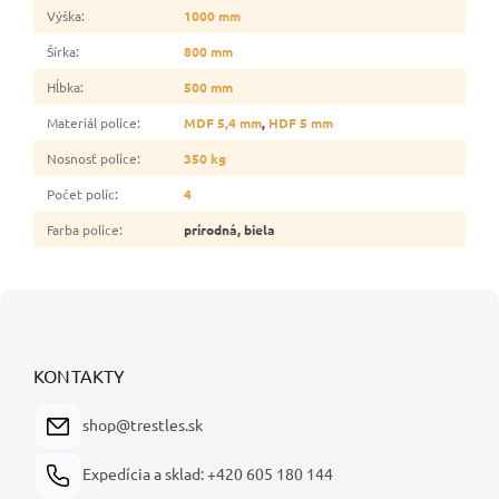
Výška
:
1000 mm
Šírka
:
800 mm
Hĺbka
:
500 mm
Materiál police
:
MDF 5,4 mm
,
HDF 5 mm
Nosnosť police
:
350 kg
Počet políc
:
4
Farba police
:
prírodná, biela
Z
á
p
ä
KONTAKTY
t
i
shop@trestles.sk
e
Expedícia a sklad: +420 605 180 144