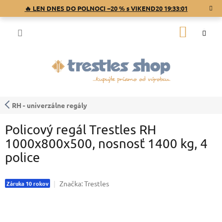
Prejsť
🔥 LEN DNES DO POLNOCI −20 % s VIKEND20
19:33:00
na
obsah
NÁKU
KOŠÍK
RH - univerzálne regály
Policový regál Trestles RH
1000x800x500, nosnosť 1400 kg, 4
police
Značka:
Trestles
Záruka 10 rokov