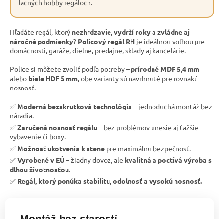
lacných hobby regáloch.
Hľadáte regál, ktorý
nezhrdzavie, vydrží roky a zvládne aj
náročné podmienky
?
Policový regál RH
je ideálnou voľbou pre
domácnosti, garáže, dielne, predajne, sklady aj kancelárie.
Police si môžete zvoliť podľa potreby –
prírodné MDF 5,4 mm
alebo
biele HDF 5 mm
, obe varianty sú navrhnuté pre rovnakú
nosnosť.
✅
Moderná bezskrutková technológia
– jednoduchá montáž bez
náradia.
✅
Zaručená nosnosť regálu
– bez problémov unesie aj ťažšie
vybavenie či boxy.
✅
Možnosť ukotvenia k stene
pre maximálnu bezpečnosť.
✅
Vyrobené v EÚ
– žiadny dovoz, ale
kvalitná a poctivá výroba s
dlhou životnosťou
.
✅
Regál, ktorý ponúka stabilitu, odolnosť a vysokú nosnosť.
Montáž bez starostí