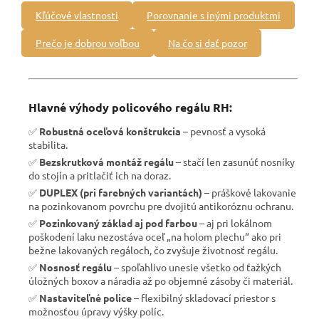
Kľúčové vlastnosti
Porovnanie s inými produktmi
Prečo je dobrou voľbou
Na čo si dať pozor
Hlavné výhody policového regálu RH:
✅
Robustná oceľová konštrukcia
– pevnosť a vysoká
stabilita.
✅
Bezskrutková montáž regálu
– stačí len zasunúť nosníky
do stojín a pritlačiť ich na doraz.
✅
DUPLEX (pri farebných variantách)
– práškové lakovanie
na pozinkovanom povrchu pre dvojitú antikoróznu ochranu.
✅
Pozinkovaný základ aj pod farbou
– aj pri lokálnom
poškodení laku nezostáva oceľ „na holom plechu“ ako pri
bežne lakovaných regáloch, čo zvyšuje životnosť regálu.
✅
Nosnosť regálu
– spoľahlivo unesie všetko od ťažkých
úložných boxov a náradia až po objemné zásoby či materiál.
✅
Nastaviteľné police
– flexibilný skladovací priestor s
možnosťou úpravy výšky políc.