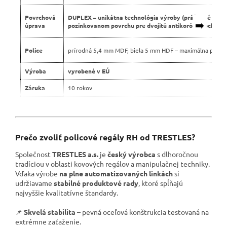
Povrchová
DUPLEX – unikátna technológia výroby (práškové lako
➡️
úprava
pozinkovanom povrchu pre dvojitú antikoróznu ochranu
Police
prírodná 5,4 mm MDF, biela 5 mm HDF – maximálna pevno
Výroba
vyrobené v EÚ
Záruka
10 rokov
Prečo zvoliť policové regály RH od TRESTLES?
Společnost
TRESTLES a.s.
je
český výrobca
s dlhoročnou
tradíciou v oblasti kovových regálov a manipulačnej techniky.
Vďaka výrobe
na plne automatizovaných linkách
si
udržiavame
stabilné produktové rady
, ktoré spĺňajú
najvyššie kvalitatívne štandardy.
📌
Skvelá stabilita
– pevná oceľová konštrukcia testovaná na
extrémne zaťaženie.