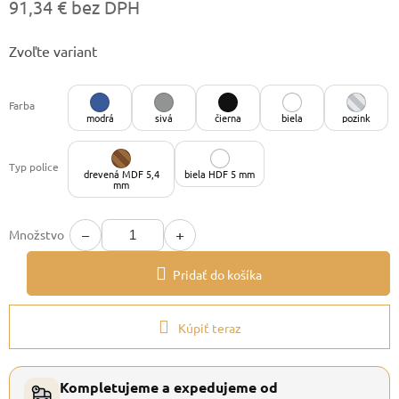
91,34 € bez DPH
Jednotková
Zvoľte variant
cena:
Farba
modrá
sivá
čierna
biela
pozink
Typ police
drevená MDF 5,4
biela HDF 5 mm
mm
−
+
Množstvo
Pridať do košíka
Kúpiť teraz
Kompletujeme a expedujeme od