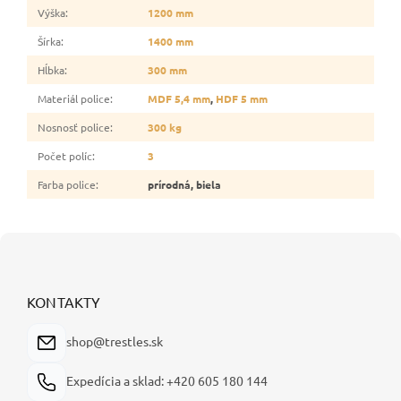
Výška
:
1200 mm
Šírka
:
1400 mm
Hĺbka
:
300 mm
Materiál police
:
MDF 5,4 mm
,
HDF 5 mm
Nosnosť police
:
300 kg
Počet políc
:
3
Farba police
:
prírodná, biela
Z
á
p
ä
KONTAKTY
t
i
shop@trestles.sk
e
Expedícia a sklad: +420 605 180 144