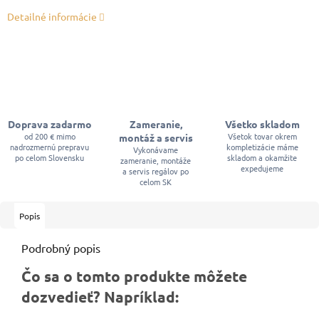
Detailné informácie
Doprava zadarmo
Zameranie,
Všetko skladom
od 200 € mimo
Všetok tovar okrem
montáž a servis
nadrozmernú prepravu
kompletizácie máme
Vykonávame
po celom Slovensku
skladom a okamžite
zameranie, montáže
expedujeme
a servis regálov po
celom SK
Popis
Podrobný popis
Čo sa o tomto produkte môžete
dozvedieť? Napríklad: