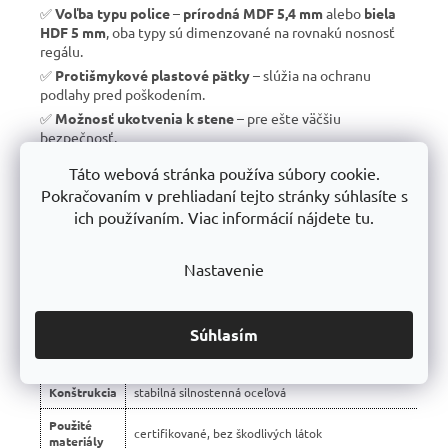
✅
Voľba typu police
–
prírodná MDF 5,4 mm
alebo
biela
HDF 5 mm
, oba typy sú dimenzované na rovnakú nosnosť
regálu.
✅
Protišmykové plastové pätky
– slúžia na ochranu
podlahy pred poškodením.
✅
Možnosť ukotvenia k stene
– pre ešte väčšiu
bezpečnosť.
✅
Vyrobené v EÚ
– žiadny dovoz, ale
kvalitná a poctivá
Táto webová stránka používa súbory cookie.
výroba s dlhou životnosťou
.
Pokračovaním v prehliadaní tejto stránky súhlasíte s
✅
10 rokov záruka
– dôkaz kvality a dlhodobej odolnosti.
ich používaním. Viac informácií nájdete tu.
Nastavenie
📊 Porovnanie s bežnými regálmi na trhu:
Vlastnosť
regály Trestles RH 🏆
Súhlasím
Montáž
bezskrutková – jednoduchá
Konštrukcia
stabilná silnostenná oceľová
Použité
certifikované, bez škodlivých látok
materiály