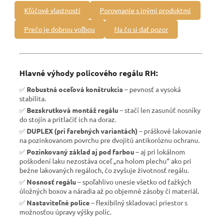
Kľúčové vlastnosti
Porovnanie s inými produktmi
Prečo je dobrou voľbou
Na čo si dať pozor
Hlavné výhody policového regálu RH:
✅
Robustná oceľová konštrukcia
– pevnosť a vysoká
stabilita.
✅
Bezskrutková montáž regálu
– stačí len zasunúť nosníky
do stojín a pritlačiť ich na doraz.
✅
DUPLEX (pri farebných variantách)
– práškové lakovanie
na pozinkovanom povrchu pre dvojitú antikoróznu ochranu.
✅
Pozinkovaný základ aj pod farbou
– aj pri lokálnom
poškodení laku nezostáva oceľ „na holom plechu“ ako pri
bežne lakovaných regáloch, čo zvyšuje životnosť regálu.
✅
Nosnosť regálu
– spoľahlivo unesie všetko od ťažkých
úložných boxov a náradia až po objemné zásoby či materiál.
✅
Nastaviteľné police
– flexibilný skladovací priestor s
možnosťou úpravy výšky políc.