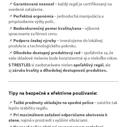
📌
Garantovaná nosnosť
– každý regál je certifikovaný na
uvedené zaťaženie.
📌
Perfektná ergonómia
– jednoduchá manipulácia a
prispôsobenie výšky políc.
📌
Bezkonkurenčný pomer kvalita/cena
– výborné
spracovanie za férovú cenu.
📌
Podpora českej výroby
– investujeme do lokálnej
produkcie a technologického pokroku.
📌
Dlhodobo dostupný produktový rad
– spoľahnite sa, že
vaše skladové riešenie bude konzistentné aj o niekoľko rokov.
S TRESTLES
si zaobstarávate nielen
spoľahlivý regál
, ale
aj
záruku kvality a dlhodobej dostupnosti produktov.
.
Tipy na bezpečné a efektívne používanie:
📌
Ťažké predmety ukladajte na spodné police
– zaistíte tak
lepšiu stabilitu regálu.
📌
Pri maximálnom zaťažení odporúčame ukotvenie k
stene
, najmä v prostredí s vyššími vibráciami.
📌
Nosnosť police platí pri rovnomernom rozložení