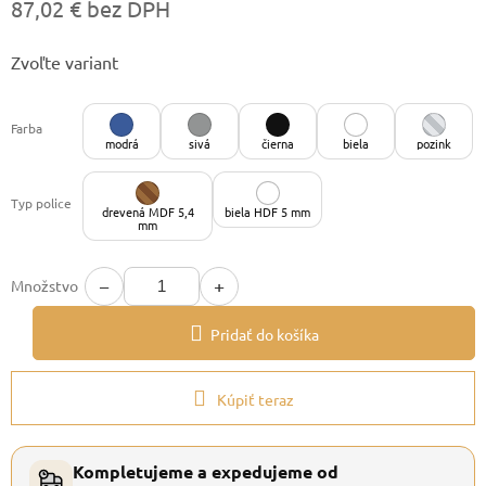
87,02 € bez DPH
Jednotková
Zvoľte variant
cena:
Farba
modrá
sivá
čierna
biela
pozink
Typ police
drevená MDF 5,4
biela HDF 5 mm
mm
−
+
Množstvo
Pridať do košíka
Kúpiť teraz
Kompletujeme a expedujeme od