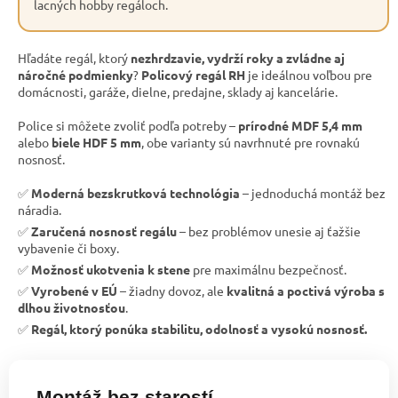
lacných hobby regáloch.
Hľadáte regál, ktorý
nezhrdzavie, vydrží roky a zvládne aj
náročné podmienky
?
Policový regál RH
je ideálnou voľbou pre
domácnosti, garáže, dielne, predajne, sklady aj kancelárie.
Police si môžete zvoliť podľa potreby –
prírodné MDF 5,4 mm
alebo
biele HDF 5 mm
, obe varianty sú navrhnuté pre rovnakú
nosnosť.
✅
Moderná bezskrutková technológia
– jednoduchá montáž bez
náradia.
✅
Zaručená nosnosť regálu
– bez problémov unesie aj ťažšie
vybavenie či boxy.
✅
Možnosť ukotvenia k stene
pre maximálnu bezpečnosť.
✅
Vyrobené v EÚ
– žiadny dovoz, ale
kvalitná a poctivá výroba s
dlhou životnosťou
.
✅
Regál, ktorý ponúka stabilitu, odolnosť a vysokú nosnosť.
Montáž bez starostí