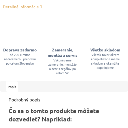
Detailné informácie
Doprava zadarmo
Zameranie,
Všetko skladom
od 200 € mimo
Všetok tovar okrem
montáž a servis
nadrozmernú prepravu
kompletizácie máme
Vykonávame
po celom Slovensku
skladom a okamžite
zameranie, montáže
expedujeme
a servis regálov po
celom SK
Popis
Podrobný popis
Čo sa o tomto produkte môžete
dozvedieť? Napríklad: