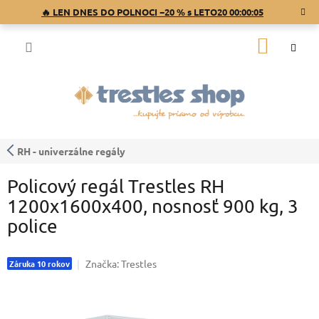
Prejsť
🔥 LEN DNES DO POLNOCI −20 % s LETO20
00:00:05
na
obsah
NÁKU
KOŠÍK
RH - univerzálne regály
Policový regál Trestles RH
1200x1600x400, nosnosť 900 kg, 3
police
Značka:
Trestles
Záruka 10 rokov