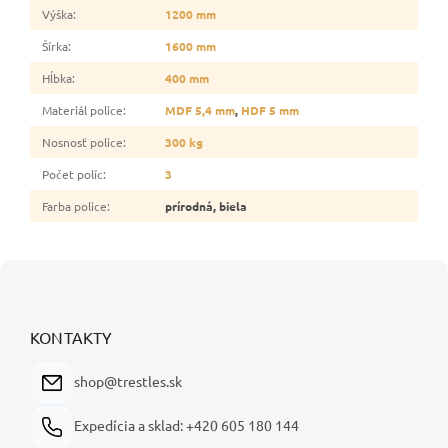
Výška
:
1200 mm
Šírka
:
1600 mm
Hĺbka
:
400 mm
Materiál police
:
MDF 5,4 mm
,
HDF 5 mm
Nosnosť police
:
300 kg
Počet políc
:
3
Farba police
:
prírodná, biela
Z
á
p
ä
KONTAKTY
t
i
shop@trestles.sk
e
Expedícia a sklad: +420 605 180 144