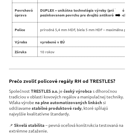
Povrchová
DUPLEX – unikátna technológia výroby (práškové lako
➡️
úprava
pozinkovanom povrchu pre dvojitú antikoróznu ochranu
Police
prírodná 5,4 mm MDF, biela 5 mm HDF – maximálna pevno
Výroba
vyrobené v EÚ
Záruka
10 rokov
Prečo zvoliť policové regály RH od TRESTLES?
Společnost
TRESTLES a.s.
je
český výrobca
s dlhoročnou
tradíciou v oblasti kovových regálov a manipulačnej techniky.
Vďaka výrobe
na plne automatizovaných linkách
si
udržiavame
stabilné produktové rady
, ktoré spĺňajú
najvyššie kvalitatívne štandardy.
📌
Skvelá stabilita
– pevná oceľová konštrukcia testovaná na
extrémne zaťaženie.