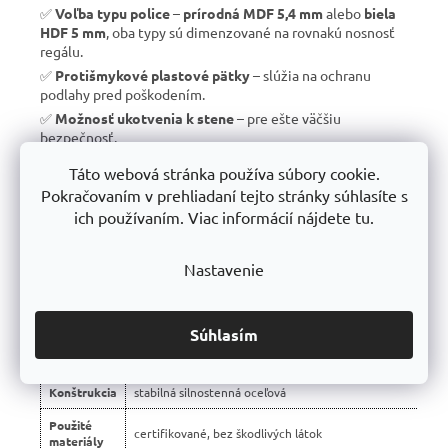
✅
Voľba typu police
–
prírodná MDF 5,4 mm
alebo
biela
HDF 5 mm
, oba typy sú dimenzované na rovnakú nosnosť
regálu.
✅
Protišmykové plastové pätky
– slúžia na ochranu
podlahy pred poškodením.
✅
Možnosť ukotvenia k stene
– pre ešte väčšiu
bezpečnosť.
✅
Vyrobené v EÚ
– žiadny dovoz, ale
kvalitná a poctivá
Táto webová stránka používa súbory cookie.
výroba s dlhou životnosťou
.
Pokračovaním v prehliadaní tejto stránky súhlasíte s
✅
10 rokov záruka
– dôkaz kvality a dlhodobej odolnosti.
ich používaním. Viac informácií nájdete tu.
Nastavenie
📊 Porovnanie s bežnými regálmi na trhu:
Vlastnosť
regály Trestles RH 🏆
Súhlasím
Montáž
bezskrutková – jednoduchá
Konštrukcia
stabilná silnostenná oceľová
Použité
certifikované, bez škodlivých látok
materiály