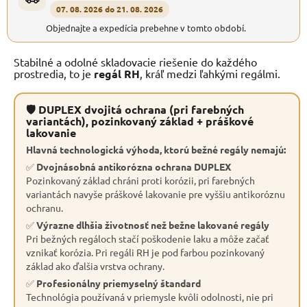
07. 08. 2026 do 21. 08. 2026
Objednajte a expedícia prebehne v tomto období.
Stabilné a odolné skladovacie riešenie do každého
prostredia, to je
regál RH
, kráľ medzi ľahkými regálmi.
🛡 DUPLEX dvojitá ochrana (pri farebných
variantách), pozinkovaný základ + práškové
lakovanie
Hlavná technologická výhoda, ktorú bežné regály nemajú:
✅
Dvojnásobná antikorózna ochrana DUPLEX
Pozinkovaný základ chráni proti korózii, pri farebných
variantách navyše práškové lakovanie pre vyššiu antikoróznu
ochranu.
✅
Výrazne dlhšia životnosť než bežne lakované regály
Pri bežných regáloch stačí poškodenie laku a môže začať
vznikať korózia. Pri regáli RH je pod farbou pozinkovaný
základ ako ďalšia vrstva ochrany.
✅
Profesionálny priemyselný štandard
Technológia používaná v priemysle kvôli odolnosti, nie pri