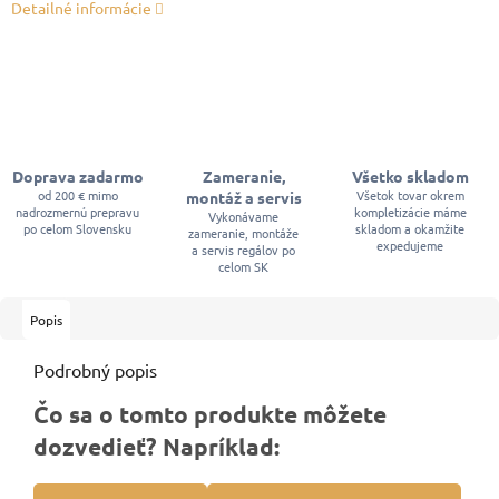
Detailné informácie
Doprava zadarmo
Zameranie,
Všetko skladom
od 200 € mimo
Všetok tovar okrem
montáž a servis
nadrozmernú prepravu
kompletizácie máme
Vykonávame
po celom Slovensku
skladom a okamžite
zameranie, montáže
expedujeme
a servis regálov po
celom SK
Popis
Podrobný popis
Čo sa o tomto produkte môžete
dozvedieť? Napríklad: