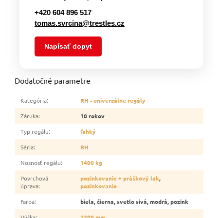
+420 604 896 517
tomas.svrcina@trestles.cz
Napísať dopyt
Dodatočné parametre
Kategória
:
RH - univerzálne regály
Záruka
:
10 rokov
Typ regálu
:
ľahký
Séria
:
RH
Nosnosť regálu
:
1400 kg
Povrchová
pozinkovanie + práškový lak
,
úprava
:
pozinkovanie
Farba
:
biela, čierna, svetlo sivá, modrá, pozink
Výška
:
1200 mm