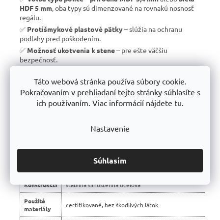
HDF 5 mm
, oba typy sú dimenzované na rovnakú nosnosť
regálu.
✅
Protišmykové plastové pätky
– slúžia na ochranu
podlahy pred poškodením.
✅
Možnosť ukotvenia k stene
– pre ešte väčšiu
bezpečnosť.
✅
Vyrobené v EÚ
– žiadny dovoz, ale
kvalitná a poctivá
Táto webová stránka používa súbory cookie.
výroba s dlhou životnosťou
.
Pokračovaním v prehliadaní tejto stránky súhlasíte s
✅
10 rokov záruka
– dôkaz kvality a dlhodobej odolnosti.
ich používaním. Viac informácií nájdete tu.
Nastavenie
📊 Porovnanie s bežnými regálmi na trhu:
Vlastnosť
regály Trestles RH 🏆
Súhlasím
Montáž
bezskrutková – jednoduchá
Konštrukcia
stabilná silnostenná oceľová
Použité
certifikované, bez škodlivých látok
materiály