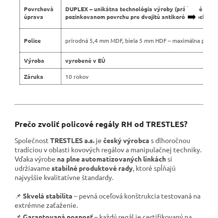
Povrchová
DUPLEX – unikátna technológia výroby (práškové lako
➡️
úprava
pozinkovanom povrchu pre dvojitú antikoróznu ochranu
Police
prírodná 5,4 mm MDF, biela 5 mm HDF – maximálna pevno
Výroba
vyrobené v EÚ
Záruka
10 rokov
Prečo zvoliť policové regály RH od TRESTLES?
Společnost
TRESTLES a.s.
je
český výrobca
s dlhoročnou
tradíciou v oblasti kovových regálov a manipulačnej techniky.
Vďaka výrobe
na plne automatizovaných linkách
si
udržiavame
stabilné produktové rady
, ktoré spĺňajú
najvyššie kvalitatívne štandardy.
📌
Skvelá stabilita
– pevná oceľová konštrukcia testovaná na
extrémne zaťaženie.
📌
Garantovaná nosnosť
– každý regál je certifikovaný na