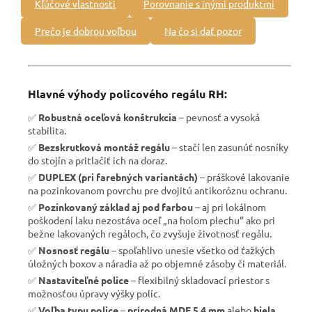
Kľúčové vlastnosti
Porovnanie s inými produktmi
Prečo je dobrou voľbou
Na čo si dať pozor
Hlavné výhody policového regálu RH:
✅
Robustná oceľová konštrukcia
– pevnosť a vysoká
stabilita.
✅
Bezskrutková montáž regálu
– stačí len zasunúť nosníky
do stojín a pritlačiť ich na doraz.
✅
DUPLEX (pri farebných variantách)
– práškové lakovanie
na pozinkovanom povrchu pre dvojitú antikoróznu ochranu.
✅
Pozinkovaný základ aj pod farbou
– aj pri lokálnom
poškodení laku nezostáva oceľ „na holom plechu“ ako pri
bežne lakovaných regáloch, čo zvyšuje životnosť regálu.
✅
Nosnosť regálu
– spoľahlivo unesie všetko od ťažkých
úložných boxov a náradia až po objemné zásoby či materiál.
✅
Nastaviteľné police
– flexibilný skladovací priestor s
možnosťou úpravy výšky políc.
✅
Voľba typu police
–
prírodná MDF 5,4 mm
alebo
biela