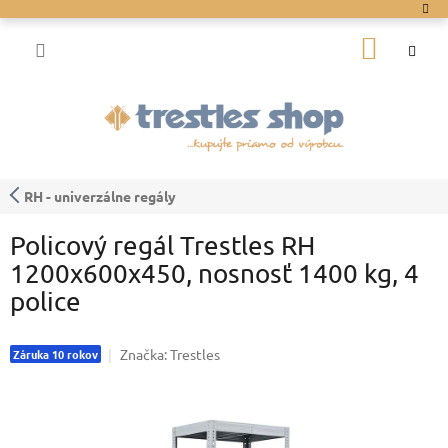
Prejsť
na
NÁKU
obsah
KOŠÍK
RH - univerzálne regály
Policový regál Trestles RH
1200x600x450, nosnosť 1400 kg, 4
police
Značka:
Trestles
Záruka 10 rokov