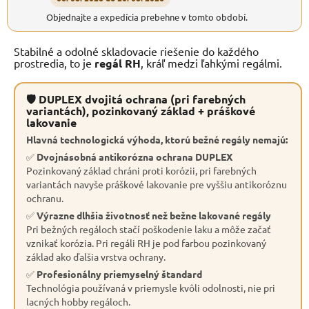
Objednajte a expedícia prebehne v tomto období.
Stabilné a odolné skladovacie riešenie do každého
prostredia, to je
regál RH
, kráľ medzi ľahkými regálmi.
🛡 DUPLEX dvojitá ochrana (pri farebných
variantách), pozinkovaný základ + práškové
lakovanie
Hlavná technologická výhoda, ktorú bežné regály nemajú:
✅
Dvojnásobná antikorózna ochrana DUPLEX
Pozinkovaný základ chráni proti korózii, pri farebných
variantách navyše práškové lakovanie pre vyššiu antikoróznu
ochranu.
✅
Výrazne dlhšia životnosť než bežne lakované regály
Pri bežných regáloch stačí poškodenie laku a môže začať
vznikať korózia. Pri regáli RH je pod farbou pozinkovaný
základ ako ďalšia vrstva ochrany.
✅
Profesionálny priemyselný štandard
Technológia používaná v priemysle kvôli odolnosti, nie pri
lacných hobby regáloch.