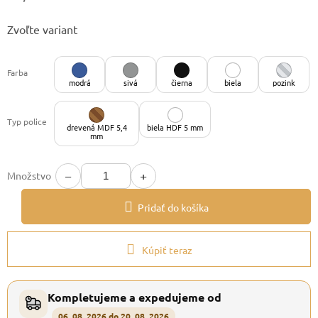
Jednotková
Zvoľte variant
cena:
Farba
modrá
sivá
čierna
biela
pozink
Typ police
drevená MDF 5,4
biela HDF 5 mm
mm
−
+
Množstvo
Pridať do košíka
Kúpiť teraz
Kompletujeme a expedujeme od
06. 08. 2026 do 20. 08. 2026