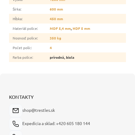
Šírka
:
600 mm
Hĺbka
:
450 mm
Materiál police
:
MDF 5,4 mm
,
HDF 5 mm
Nosnosť police
:
350 kg
Počet políc
:
4
Farba police
:
prírodná, biela
Z
á
p
ä
KONTAKTY
t
i
shop@trestles.sk
e
Expedícia a sklad: +420 605 180 144