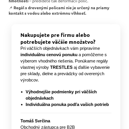
hmotnosti
– predídete tak deformácii políc.
📌
Regál s drevenými policami nie je určený na priamy
kontakt s vodou alebo extrémnu vlhkosť.
Nakupujete pre firmu alebo
potrebujete väčšie množstvo?
Pri väčších objednávkach vám pripravíme
individuálnu cenovú ponuku
a pomôžeme s
výberom vhodného riešenia. Ponúkame regály
vlastnej výroby
TRESTLES
aj ďalšie vybavenie
pre sklady, dielne a prevádzky od overených
výrobcov.
Výhodnejšie podmienky pri väčších
objednávkach
Individuálna ponuka podľa vašich potrieb
Tomáš Svrčina
Obchodný zástupca pre B2B