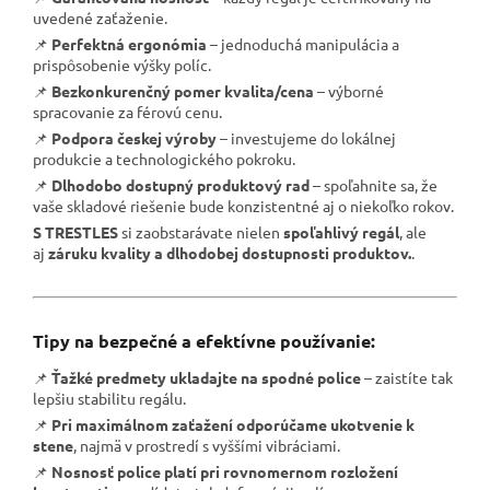
uvedené zaťaženie.
📌
Perfektná ergonómia
– jednoduchá manipulácia a
prispôsobenie výšky políc.
📌
Bezkonkurenčný pomer kvalita/cena
– výborné
spracovanie za férovú cenu.
📌
Podpora českej výroby
– investujeme do lokálnej
produkcie a technologického pokroku.
📌
Dlhodobo dostupný produktový rad
– spoľahnite sa, že
vaše skladové riešenie bude konzistentné aj o niekoľko rokov.
S TRESTLES
si zaobstarávate nielen
spoľahlivý regál
, ale
aj
záruku kvality a dlhodobej dostupnosti produktov.
.
Tipy na bezpečné a efektívne používanie:
📌
Ťažké predmety ukladajte na spodné police
– zaistíte tak
lepšiu stabilitu regálu.
📌
Pri maximálnom zaťažení odporúčame ukotvenie k
stene
, najmä v prostredí s vyššími vibráciami.
📌
Nosnosť police platí pri rovnomernom rozložení