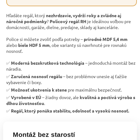
Hľadáte regál, ktorý
nezhrdzavie, vydrží roky a zvládne aj
náročné podmienky
?
Policový regál RH
je ideálnou voľbou pre
domácnosti, garáže, dielne, predajne, sklady aj kancelárie.
Police si môžete zvoliť podľa potreby –
prírodné MDF 5,4 mm
alebo
biele HDF 5 mm
, obe varianty sú navrhnuté pre rovnakú
nosnosť.
✅
Moderná bezskrutková technológia
– jednoduchá montáž bez
náradia.
✅
Zaručená nosnosť regálu
– bez problémov unesie aj ťažšie
vybavenie či boxy.
✅
Možnosť ukotvenia k stene
pre maximálnu bezpečnosť.
✅
Vyrobené v EÚ
– žiadny dovoz, ale
kvalitná a poctivá výroba s
dlhou životnosťou
.
✅
Regál, ktorý ponúka stabilitu, odolnosť a vysokú nosnosť.
Montáž bez starostí