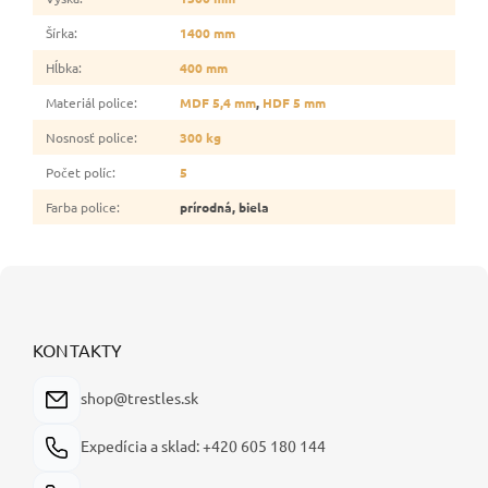
Šírka
:
1400 mm
Hĺbka
:
400 mm
Materiál police
:
MDF 5,4 mm
,
HDF 5 mm
Nosnosť police
:
300 kg
Počet políc
:
5
Farba police
:
prírodná, biela
Z
á
p
ä
KONTAKTY
t
i
shop@trestles.sk
e
Expedícia a sklad: +420 605 180 144