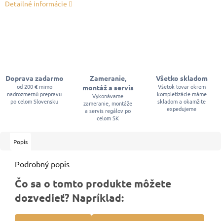
Detailné informácie
Doprava zadarmo
Zameranie,
Všetko skladom
od 200 € mimo
Všetok tovar okrem
montáž a servis
nadrozmernú prepravu
kompletizácie máme
Vykonávame
po celom Slovensku
skladom a okamžite
zameranie, montáže
expedujeme
a servis regálov po
celom SK
Popis
Podrobný popis
Čo sa o tomto produkte môžete
dozvedieť? Napríklad: