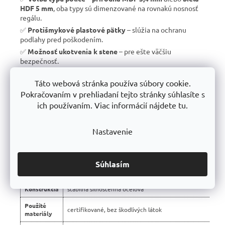
HDF 5 mm
, oba typy sú dimenzované na rovnakú nosnosť
regálu.
✅
Protišmykové plastové pätky
– slúžia na ochranu
podlahy pred poškodením.
✅
Možnosť ukotvenia k stene
– pre ešte väčšiu
bezpečnosť.
✅
Vyrobené v EÚ
– žiadny dovoz, ale
kvalitná a poctivá
Táto webová stránka používa súbory cookie.
výroba s dlhou životnosťou
.
Pokračovaním v prehliadaní tejto stránky súhlasíte s
✅
10 rokov záruka
– dôkaz kvality a dlhodobej odolnosti.
ich používaním. Viac informácií nájdete tu.
Nastavenie
📊 Porovnanie s bežnými regálmi na trhu:
Vlastnosť
regály Trestles RH 🏆
Súhlasím
Montáž
bezskrutková – jednoduchá
Konštrukcia
stabilná silnostenná oceľová
Použité
certifikované, bez škodlivých látok
materiály