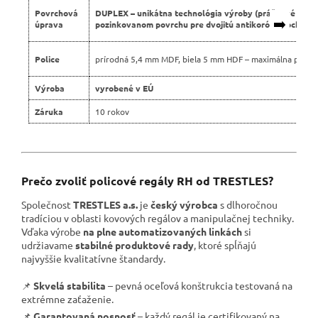
Povrchová
DUPLEX – unikátna technológia výroby (práškové lako
➡️
úprava
pozinkovanom povrchu pre dvojitú antikoróznu ochranu
Police
prírodná 5,4 mm MDF, biela 5 mm HDF – maximálna pevno
Výroba
vyrobené v EÚ
Záruka
10 rokov
Prečo zvoliť policové regály RH od TRESTLES?
Společnost
TRESTLES a.s.
je
český výrobca
s dlhoročnou
tradíciou v oblasti kovových regálov a manipulačnej techniky.
Vďaka výrobe
na plne automatizovaných linkách
si
udržiavame
stabilné produktové rady
, ktoré spĺňajú
najvyššie kvalitatívne štandardy.
📌
Skvelá stabilita
– pevná oceľová konštrukcia testovaná na
extrémne zaťaženie.
📌
Garantovaná nosnosť
– každý regál je certifikovaný na