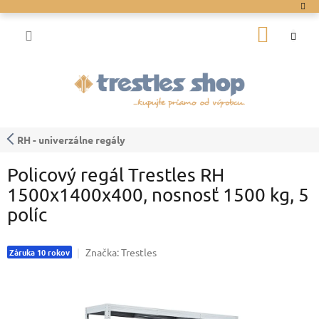
Prejsť
na
NÁKU
obsah
KOŠÍK
RH - univerzálne regály
Policový regál Trestles RH
1500x1400x400, nosnosť 1500 kg, 5
políc
Značka:
Trestles
Záruka 10 rokov