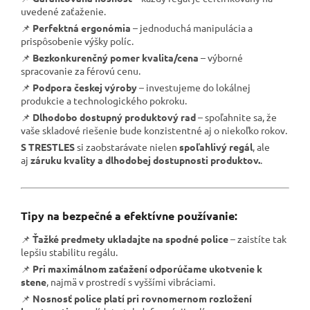
uvedené zaťaženie.
📌
Perfektná ergonómia
– jednoduchá manipulácia a
prispôsobenie výšky políc.
📌
Bezkonkurenčný pomer kvalita/cena
– výborné
spracovanie za férovú cenu.
📌
Podpora českej výroby
– investujeme do lokálnej
produkcie a technologického pokroku.
📌
Dlhodobo dostupný produktový rad
– spoľahnite sa, že
vaše skladové riešenie bude konzistentné aj o niekoľko rokov.
S TRESTLES
si zaobstarávate nielen
spoľahlivý regál
, ale
aj
záruku kvality a dlhodobej dostupnosti produktov.
.
Tipy na bezpečné a efektívne používanie:
📌
Ťažké predmety ukladajte na spodné police
– zaistíte tak
lepšiu stabilitu regálu.
📌
Pri maximálnom zaťažení odporúčame ukotvenie k
stene
, najmä v prostredí s vyššími vibráciami.
📌
Nosnosť police platí pri rovnomernom rozložení