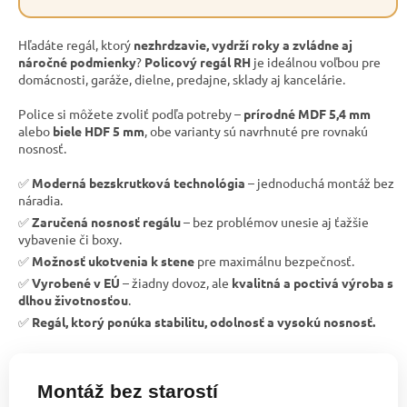
Hľadáte regál, ktorý
nezhrdzavie, vydrží roky a zvládne aj
náročné podmienky
?
Policový regál RH
je ideálnou voľbou pre
domácnosti, garáže, dielne, predajne, sklady aj kancelárie.
Police si môžete zvoliť podľa potreby –
prírodné MDF 5,4 mm
alebo
biele HDF 5 mm
, obe varianty sú navrhnuté pre rovnakú
nosnosť.
✅
Moderná bezskrutková technológia
– jednoduchá montáž bez
náradia.
✅
Zaručená nosnosť regálu
– bez problémov unesie aj ťažšie
vybavenie či boxy.
✅
Možnosť ukotvenia k stene
pre maximálnu bezpečnosť.
✅
Vyrobené v EÚ
– žiadny dovoz, ale
kvalitná a poctivá výroba s
dlhou životnosťou
.
✅
Regál, ktorý ponúka stabilitu, odolnosť a vysokú nosnosť.
Montáž bez starostí