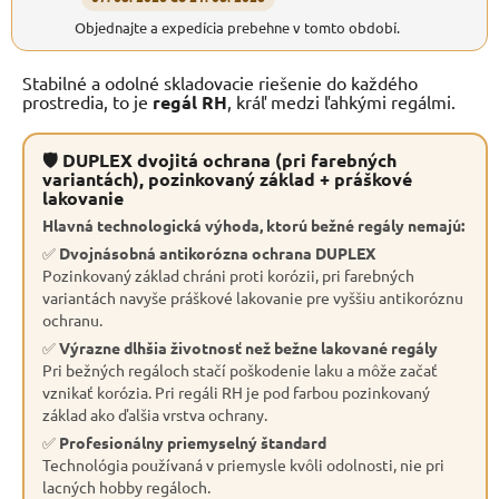
Objednajte a expedícia prebehne v tomto období.
Stabilné a odolné skladovacie riešenie do každého
prostredia, to je
regál RH
, kráľ medzi ľahkými regálmi.
🛡 DUPLEX dvojitá ochrana (pri farebných
variantách), pozinkovaný základ + práškové
lakovanie
Hlavná technologická výhoda, ktorú bežné regály nemajú:
✅
Dvojnásobná antikorózna ochrana DUPLEX
Pozinkovaný základ chráni proti korózii, pri farebných
variantách navyše práškové lakovanie pre vyššiu antikoróznu
ochranu.
✅
Výrazne dlhšia životnosť než bežne lakované regály
Pri bežných regáloch stačí poškodenie laku a môže začať
vznikať korózia. Pri regáli RH je pod farbou pozinkovaný
základ ako ďalšia vrstva ochrany.
✅
Profesionálny priemyselný štandard
Technológia používaná v priemysle kvôli odolnosti, nie pri
lacných hobby regáloch.