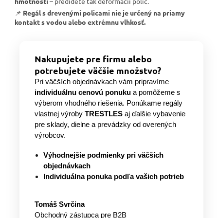
hmotnosti
– predídete tak deformácii políc.
📌
Regál s drevenými policami nie je určený na priamy
kontakt s vodou alebo extrémnu vlhkosť.
Nakupujete pre firmu alebo
potrebujete väčšie množstvo?
Pri väčších objednávkach vám pripravíme
individuálnu cenovú ponuku
a pomôžeme s
výberom vhodného riešenia. Ponúkame regály
vlastnej výroby
TRESTLES
aj ďalšie vybavenie
pre sklady, dielne a prevádzky od overených
výrobcov.
Výhodnejšie podmienky pri väčších
objednávkach
Individuálna ponuka podľa vašich potrieb
Tomáš Svrčina
Obchodný zástupca pre B2B