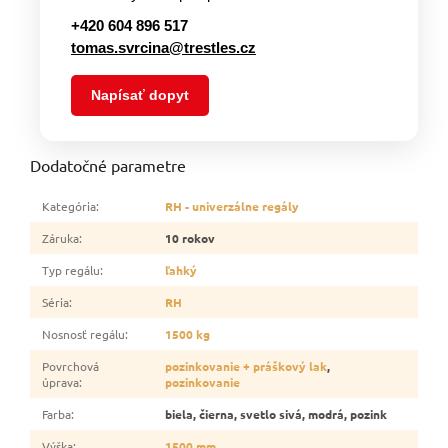
+420 604 896 517
tomas.svrcina@trestles.cz
Napísať dopyt
Dodatočné parametre
Kategória
:
RH - univerzálne regály
Záruka
:
10 rokov
Typ regálu
:
ľahký
Séria
:
RH
Nosnosť regálu
:
1500 kg
Povrchová
pozinkovanie + práškový lak
,
úprava
:
pozinkovanie
Farba
:
biela, čierna, svetlo sivá, modrá, pozink
Výška
:
1500 mm