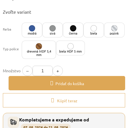
Jednotková
Zvoľte variant
cena:
Farba
modrá
sivá
čierna
biela
pozink
Typ police
drevená MDF 5,4
biela HDF 5 mm
mm
−
+
Množstvo
Pridať do košíka
Kúpiť teraz
Kompletujeme a expedujeme od
07. 08. 2026 do 21. 08. 2026