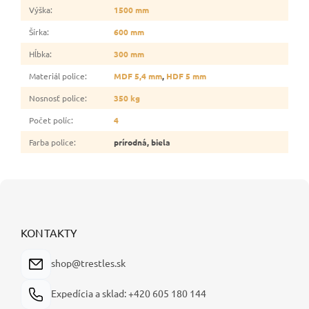
Výška
:
1500 mm
Šírka
:
600 mm
Hĺbka
:
300 mm
Materiál police
:
MDF 5,4 mm
,
HDF 5 mm
Nosnosť police
:
350 kg
Počet políc
:
4
Farba police
:
prírodná, biela
Z
á
p
ä
KONTAKTY
t
i
shop@trestles.sk
e
Expedícia a sklad: +420 605 180 144