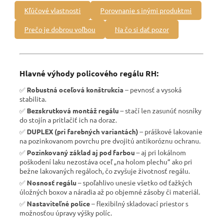
Kľúčové vlastnosti
Porovnanie s inými produktmi
Prečo je dobrou voľbou
Na čo si dať pozor
Hlavné výhody policového regálu RH:
✅
Robustná oceľová konštrukcia
– pevnosť a vysoká
stabilita.
✅
Bezskrutková montáž regálu
– stačí len zasunúť nosníky
do stojín a pritlačiť ich na doraz.
✅
DUPLEX (pri farebných variantách)
– práškové lakovanie
na pozinkovanom povrchu pre dvojitú antikoróznu ochranu.
✅
Pozinkovaný základ aj pod farbou
– aj pri lokálnom
poškodení laku nezostáva oceľ „na holom plechu“ ako pri
bežne lakovaných regáloch, čo zvyšuje životnosť regálu.
✅
Nosnosť regálu
– spoľahlivo unesie všetko od ťažkých
úložných boxov a náradia až po objemné zásoby či materiál.
✅
Nastaviteľné police
– flexibilný skladovací priestor s
možnosťou úpravy výšky políc.