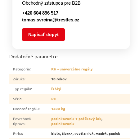
Obchodný zástupca pre B2B
+420 604 896 517
tomas.svrcina@trestles.cz
Napísať dopyt
Dodatočné parametre
Kategória
:
RH - univerzálne regály
Záruka
:
10 rokov
Typ regálu
:
ľahký
Séria
:
RH
Nosnosť regálu
:
1400 kg
Povrchová
pozinkovanie + práškový lak
,
úprava
:
pozinkovanie
Farba
:
biela, čierna, svetlo sivá, modrá, pozink