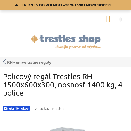
Prejsť
🔥 LEN DNES DO POLNOCI −20 % s VIKEND20
14:41:31
na
obsah
NÁKU
KOŠÍK
RH - univerzálne regály
Policový regál Trestles RH
1500x600x300, nosnosť 1400 kg, 4
police
Značka:
Trestles
Záruka 10 rokov