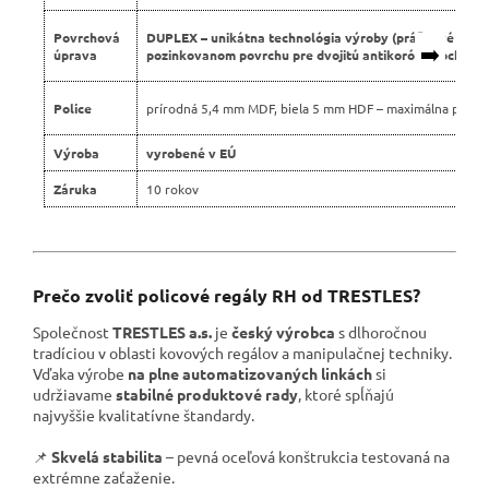
Povrchová
DUPLEX – unikátna technológia výroby (práškové lako
➡️
úprava
pozinkovanom povrchu pre dvojitú antikoróznu ochranu
Police
prírodná 5,4 mm MDF, biela 5 mm HDF – maximálna pevno
Výroba
vyrobené v EÚ
Záruka
10 rokov
Prečo zvoliť policové regály RH od TRESTLES?
Společnost
TRESTLES a.s.
je
český výrobca
s dlhoročnou
tradíciou v oblasti kovových regálov a manipulačnej techniky.
Vďaka výrobe
na plne automatizovaných linkách
si
udržiavame
stabilné produktové rady
, ktoré spĺňajú
najvyššie kvalitatívne štandardy.
📌
Skvelá stabilita
– pevná oceľová konštrukcia testovaná na
extrémne zaťaženie.