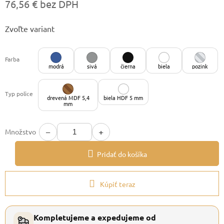
76,56 € bez DPH
Jednotková
Zvoľte variant
cena:
Farba
modrá
sivá
čierna
biela
pozink
Typ police
drevená MDF 5,4
biela HDF 5 mm
mm
−
+
Množstvo
Pridať do košíka
Kúpiť teraz
Kompletujeme a expedujeme od