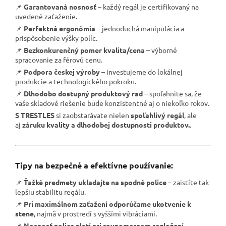
📌
Garantovaná nosnosť
– každý regál je certifikovaný na
uvedené zaťaženie.
📌
Perfektná ergonómia
– jednoduchá manipulácia a
prispôsobenie výšky políc.
📌
Bezkonkurenčný pomer kvalita/cena
– výborné
spracovanie za férovú cenu.
📌
Podpora českej výroby
– investujeme do lokálnej
produkcie a technologického pokroku.
📌
Dlhodobo dostupný produktový rad
– spoľahnite sa, že
vaše skladové riešenie bude konzistentné aj o niekoľko rokov.
S TRESTLES
si zaobstarávate nielen
spoľahlivý regál
, ale
aj
záruku kvality a dlhodobej dostupnosti produktov.
.
Tipy na bezpečné a efektívne používanie:
📌
Ťažké predmety ukladajte na spodné police
– zaistíte tak
lepšiu stabilitu regálu.
📌
Pri maximálnom zaťažení odporúčame ukotvenie k
stene
, najmä v prostredí s vyššími vibráciami.
📌
Nosnosť police platí pri rovnomernom rozložení