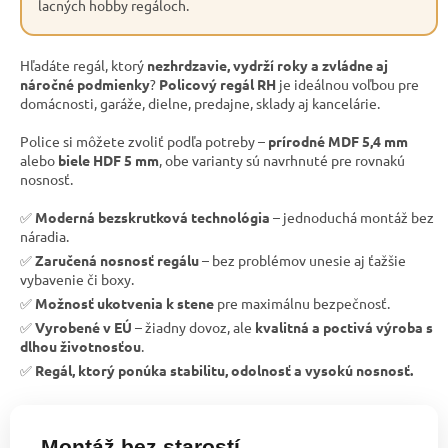
lacných hobby regáloch.
Hľadáte regál, ktorý
nezhrdzavie, vydrží roky a zvládne aj
náročné podmienky
?
Policový regál RH
je ideálnou voľbou pre
domácnosti, garáže, dielne, predajne, sklady aj kancelárie.
Police si môžete zvoliť podľa potreby –
prírodné MDF 5,4 mm
alebo
biele HDF 5 mm
, obe varianty sú navrhnuté pre rovnakú
nosnosť.
✅
Moderná bezskrutková technológia
– jednoduchá montáž bez
náradia.
✅
Zaručená nosnosť regálu
– bez problémov unesie aj ťažšie
vybavenie či boxy.
✅
Možnosť ukotvenia k stene
pre maximálnu bezpečnosť.
✅
Vyrobené v EÚ
– žiadny dovoz, ale
kvalitná a poctivá výroba s
dlhou životnosťou
.
✅
Regál, ktorý ponúka stabilitu, odolnosť a vysokú nosnosť.
Montáž bez starostí