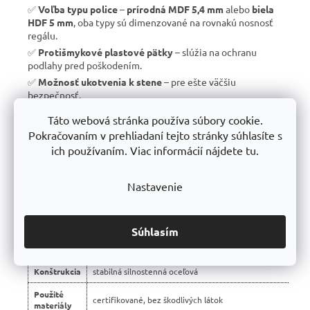
✅
Voľba typu police
–
prírodná MDF 5,4 mm
alebo
biela
HDF 5 mm
, oba typy sú dimenzované na rovnakú nosnosť
regálu.
✅
Protišmykové plastové pätky
– slúžia na ochranu
podlahy pred poškodením.
✅
Možnosť ukotvenia k stene
– pre ešte väčšiu
bezpečnosť.
✅
Vyrobené v EÚ
– žiadny dovoz, ale
kvalitná a poctivá
Táto webová stránka používa súbory cookie.
výroba s dlhou životnosťou
.
Pokračovaním v prehliadaní tejto stránky súhlasíte s
✅
10 rokov záruka
– dôkaz kvality a dlhodobej odolnosti.
ich používaním. Viac informácií nájdete tu.
Nastavenie
📊 Porovnanie s bežnými regálmi na trhu:
Vlastnosť
regály Trestles RH 🏆
Súhlasím
Montáž
bezskrutková – jednoduchá
Konštrukcia
stabilná silnostenná oceľová
Použité
certifikované, bez škodlivých látok
materiály