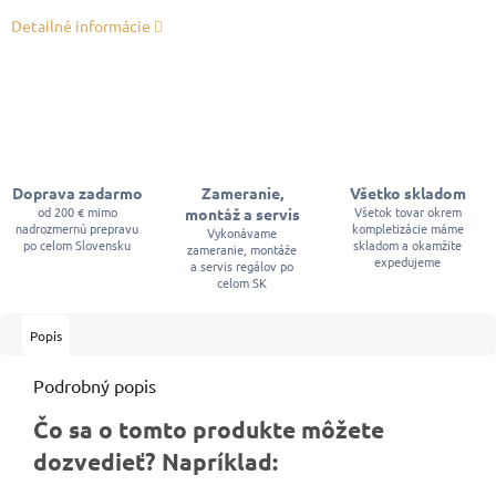
Detailné informácie
Doprava zadarmo
Zameranie,
Všetko skladom
od 200 € mimo
Všetok tovar okrem
montáž a servis
nadrozmernú prepravu
kompletizácie máme
Vykonávame
po celom Slovensku
skladom a okamžite
zameranie, montáže
expedujeme
a servis regálov po
celom SK
Popis
Podrobný popis
Čo sa o tomto produkte môžete
dozvedieť? Napríklad: