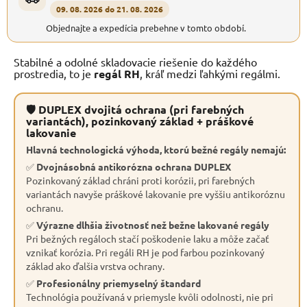
09. 08. 2026 do 21. 08. 2026
Objednajte a expedícia prebehne v tomto období.
Stabilné a odolné skladovacie riešenie do každého
prostredia, to je
regál RH
, kráľ medzi ľahkými regálmi.
🛡 DUPLEX dvojitá ochrana (pri farebných
variantách), pozinkovaný základ + práškové
lakovanie
Hlavná technologická výhoda, ktorú bežné regály nemajú:
✅
Dvojnásobná antikorózna ochrana DUPLEX
Pozinkovaný základ chráni proti korózii, pri farebných
variantách navyše práškové lakovanie pre vyššiu antikoróznu
ochranu.
✅
Výrazne dlhšia životnosť než bežne lakované regály
Pri bežných regáloch stačí poškodenie laku a môže začať
vznikať korózia. Pri regáli RH je pod farbou pozinkovaný
základ ako ďalšia vrstva ochrany.
✅
Profesionálny priemyselný štandard
Technológia používaná v priemysle kvôli odolnosti, nie pri