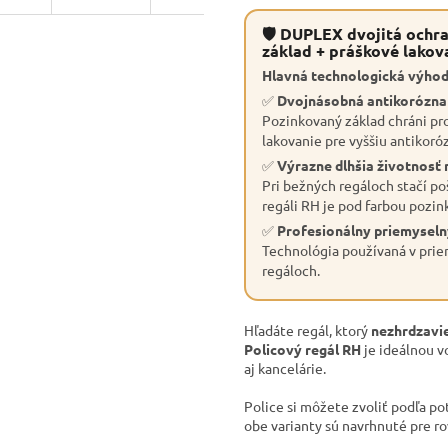
🛡 DUPLEX dvojitá ochra
základ + práškové lakov
Hlavná technologická výhod
✅
Dvojnásobná antikorózn
Pozinkovaný základ chráni pro
lakovanie pre vyššiu antikoró
✅
Výrazne dlhšia životnosť 
Pri bežných regáloch stačí po
regáli RH je pod farbou pozin
✅
Profesionálny priemyseln
Technológia používaná v priem
regáloch.
Hľadáte regál, ktorý
nezhrdzavie
Policový regál RH
je ideálnou v
aj kancelárie.
Police si môžete zvoliť podľa po
obe varianty sú navrhnuté pre r