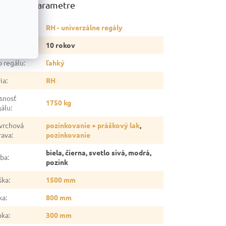
atočné parametre
tegória
:
RH - univerzálne regály
ruka
:
10 rokov
p regálu
:
ľahký
ia
:
RH
snosť
1750 kg
gálu
:
vrchová
pozinkovanie + práškový lak
,
rava
:
pozinkovanie
biela, čierna, svetlo sivá, modrá,
rba
:
pozink
ška
:
1500 mm
ka
:
800 mm
bka
:
300 mm