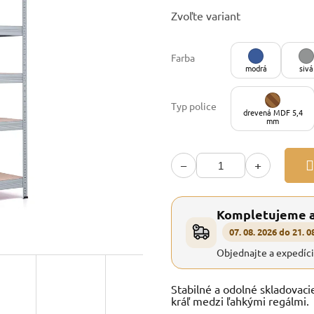
Jednotková
Zvoľte variant
cena:
Farba
modrá
sivá
Typ police
drevená MDF 5,4
mm
−
+
Kompletujeme 
07. 08. 2026 do 21. 0
Objednajte a expedíc
Stabilné a odolné skladovaci
kráľ medzi ľahkými regálmi.