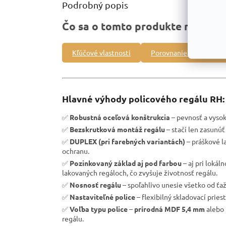
Podrobný popis
Čo sa o tomto produkte môžete 
Kľúčové vlastnosti
Porovnanie s inými pro
Hlavné výhody policového regálu RH:
✅
Robustná oceľová konštrukcia
– pevnosť a vysoká
✅
Bezskrutková montáž regálu
– stačí len zasunúť 
✅
DUPLEX (pri farebných variantách)
– práškové l
ochranu.
✅
Pozinkovaný základ aj pod farbou
– aj pri loká
lakovaných regáloch, čo zvyšuje životnosť regálu.
✅
Nosnosť regálu
– spoľahlivo unesie všetko od ťa
✅
Nastaviteľné police
– flexibilný skladovací pries
✅
Voľba typu police
–
prírodná MDF 5,4 mm
alebo
regálu.