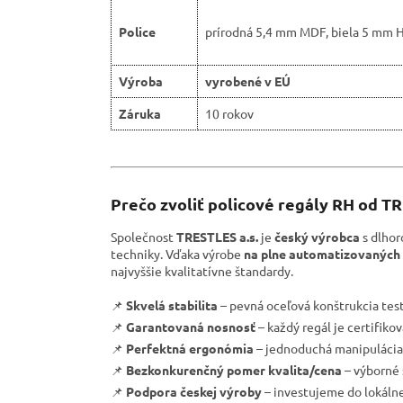
Police
prírodná 5,4 mm MDF, biela 5 mm 
Výroba
vyrobené v EÚ
Záruka
10 rokov
Prečo zvoliť policové regály RH od T
Společnost
TRESTLES a.s.
je
český výrobca
s dlhor
techniky. Vďaka výrobe
na plne automatizovaných 
najvyššie kvalitatívne štandardy.
📌
Skvelá stabilita
– pevná oceľová konštrukcia tes
📌
Garantovaná nosnosť
– každý regál je certifik
📌
Perfektná ergonómia
– jednoduchá manipulácia 
📌
Bezkonkurenčný pomer kvalita/cena
– výborné 
📌
Podpora českej výroby
– investujeme do lokáln