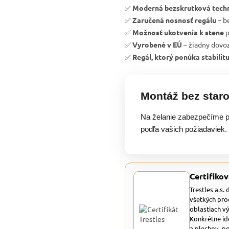
✅
Moderná bezskrutková tech
✅
Zaručená nosnosť regálu
– b
✅
Možnosť ukotvenia k stene
p
✅
Vyrobené v EÚ
– žiadny dovoz
✅
Regál, ktorý ponúka stabilit
Montáž bez staro
Na želanie zabezpečíme p
podľa vašich požiadaviek.
Certifikov
Trestles a.s.
všetkých pro
oblastiach v
Konkrétne id
a plechov, p