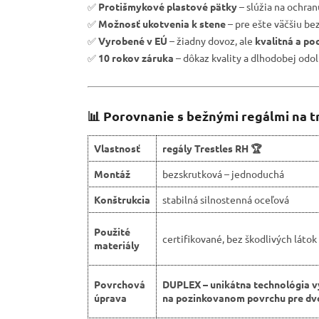
✅
Protišmykové plastové pätky
– slúžia na ochra
✅
Možnosť ukotvenia k stene
– pre ešte väčšiu be
✅
Vyrobené v EÚ
– žiadny dovoz, ale
kvalitná a po
✅
10 rokov záruka
– dôkaz kvality a dlhodobej odol
📊 Porovnanie s bežnými regálmi na t
Vlastnosť
regály Trestles RH 🏆
Montáž
bezskrutková – jednoduchá
Konštrukcia
stabilná silnostenná oceľová
Použité
certifikované, bez škodlivých látok
materiály
Povrchová
DUPLEX – unikátna technológia v
úprava
na pozinkovanom povrchu pre dvo