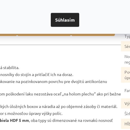
Dod
dozvedieť? Napríklad:
Ka
Súhlasím
Zá
duktmi
Prečo je dobrou voľbou
Na čo si dať pozor
Ty
Sér
No
re
 stabilita.
Po
nosníky do stojín a pritlačiť ich na doraz.
úp
akovanie na pozinkovanom povrchu pre dvojitú antikoróznu
Fa
lnom poškodení laku nezostáva oceľ „na holom plechu“ ako pri bežne
Vý
žkých úložných boxov a náradia až po objemné zásoby či materiál.
tor s možnosťou úpravy výšky políc.
Šír
biela HDF 5 mm
, oba typy sú dimenzované na rovnakú nosnosť
Hĺ