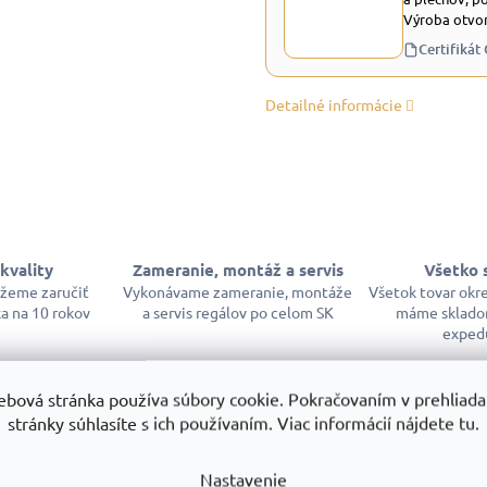
Výroba otvor
Certifikát
Detailné informácie
kvality
Zameranie, montáž a servis
Všetko 
ôžeme zaručiť
Vykonávame zameranie, montáže
Všetok tovar okr
a na 10 rokov
a servis regálov po celom SK
máme sklado
exped
ebová stránka používa súbory cookie. Pokračovaním v prehliadan
stránky súhlasíte s ich používaním. Viac informácií nájdete tu.
Nastavenie