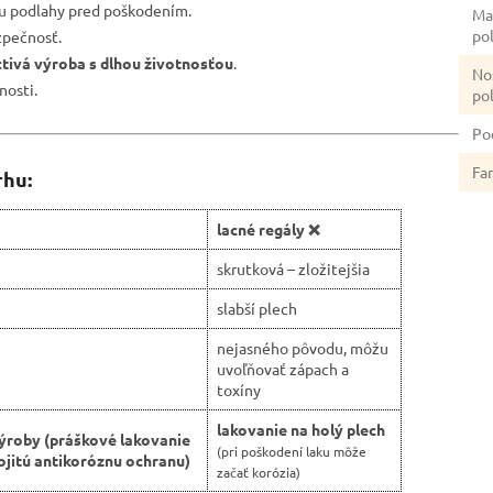
nu podlahy pred poškodením.
Ma
po
zpečnosť.
ctivá výroba s dlhou životnosťou
.
No
nosti.
po
Po
Fa
rhu:
lacné regály ❌
skrutková – zložitejšia
slabší plech
nejasného pôvodu, môžu
uvoľňovať zápach a
toxíny
lakovanie na holý plech
ýroby (práškové lakovanie
(pri poškodení laku môže
jitú antikoróznu ochranu)
začať korózia)