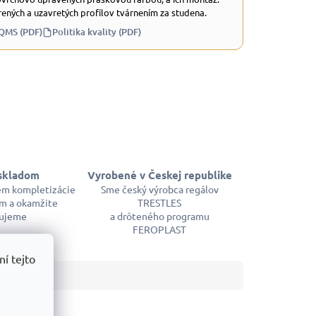
ených a uzavretých profilov tvárnením za studena.
 QMS (PDF)
Politika kvality (PDF)
skladom
Vyrobené v Českej republike
em kompletizácie
Sme český výrobca regálov
m a okamžite
TRESTLES
ujeme
a drôteného programu
FEROPLAST
í tejto