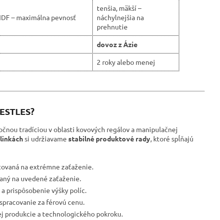
tenšia, mäkší –
HDF – maximálna pevnosť
náchylnejšia na
prehnutie
dovoz z Ázie
2 roky alebo menej
RESTLES?
očnou tradíciou v oblasti kovových regálov a manipulačnej
linkách
si udržiavame
stabilné produktové rady
, ktoré spĺňajú
tovaná na extrémne zaťaženie.
ovaný na uvedené zaťaženie.
a prispôsobenie výšky políc.
spracovanie za férovú cenu.
ej produkcie a technologického pokroku.