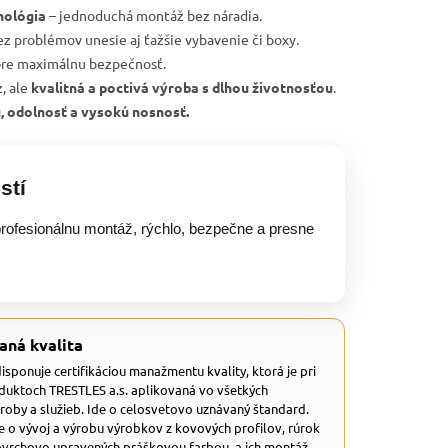
nológia
– jednoduchá montáž bez náradia.
ez problémov unesie aj ťažšie vybavenie či boxy.
re maximálnu bezpečnosť.
, ale
kvalitná a poctivá výroba s dlhou životnosťou
.
u, odolnosť a vysokú nosnosť.
stí
rofesionálnu montáž, rýchlo, bezpečne a presne
aná kvalita
 disponuje certifikáciou manažmentu kvality, ktorá je pri
duktoch TRESTLES a.s. aplikovaná vo všetkých
ýroby a služieb. Ide o celosvetovo uznávaný štandard.
e o vývoj a výrobu výrobkov z kovových profilov, rúrok
ovrchovo upravených práškovou farbou, a ich montáž.