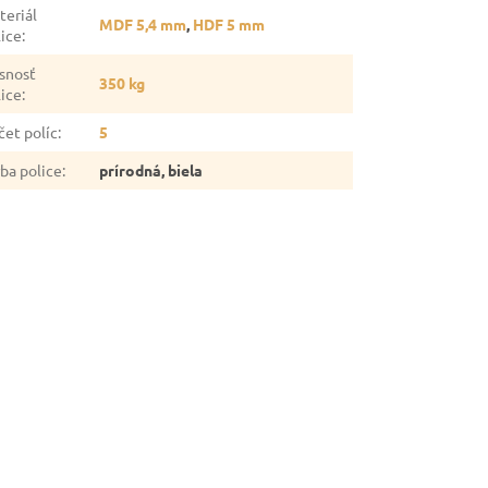
teriál
MDF 5,4 mm
,
HDF 5 mm
lice
:
snosť
350 kg
lice
:
čet políc
:
5
rba police
:
prírodná, biela