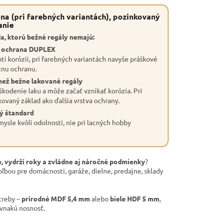
na (pri farebných variantách), pozinkovaný
anie
a, ktorú bežné regály nemajú:
a ochrana DUPLEX
ti korózii, pri farebných variantách navyše práškové
znu ochranu.
než bežne lakované regály
škodenie laku a môže začať vznikať korózia. Pri
kovaný základ ako ďalšia vrstva ochrany.
ý štandard
ysle kvôli odolnosti, nie pri lacných hobby
, vydrží roky a zvládne aj náročné podmienky
?
oľbou pre domácnosti, garáže, dielne, predajne, sklady
treby –
prírodné MDF 5,4 mm
alebo
biele HDF 5 mm
,
ovnakú nosnosť.