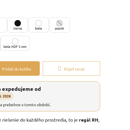
čierna
biela
pozink
biela HDF 5 mm
Pridať do košíka
Kúpiť teraz
a expedujeme od
8. 2026
ia prebehne v tomto období.
e riešenie do každého prostredia, to je
regál RH
,