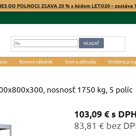
NES DO POLNOCI: ZĽAVA 20 % s kódom LETO20 – zostáva
HĽADAŤ
ácia
Kovový nábytok
Dom a záhrada
Drôtený pro
500x800x300, nosnosť 1750 kg, 5 políc
103,09 €
s DP
83,81 € bez D