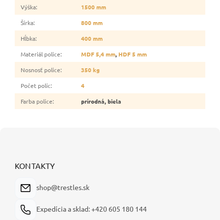
Výška
:
1500 mm
Šírka
:
800 mm
Hĺbka
:
400 mm
Materiál police
:
MDF 5,4 mm
,
HDF 5 mm
Nosnosť police
:
350 kg
Počet políc
:
4
Farba police
:
prírodná, biela
Z
á
p
ä
KONTAKTY
t
i
shop@trestles.sk
e
Expedícia a sklad: +420 605 180 144