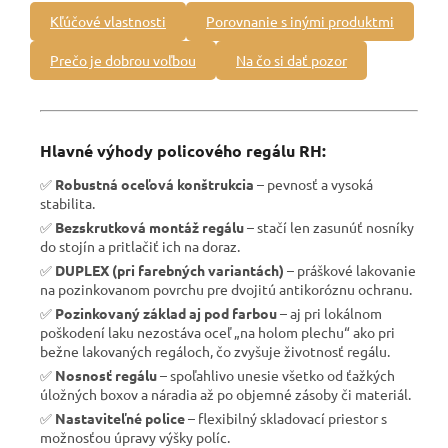
Kľúčové vlastnosti
Porovnanie s inými produktmi
Prečo je dobrou voľbou
Na čo si dať pozor
Hlavné výhody policového regálu RH:
✅
Robustná oceľová konštrukcia
– pevnosť a vysoká
stabilita.
✅
Bezskrutková montáž regálu
– stačí len zasunúť nosníky
do stojín a pritlačiť ich na doraz.
✅
DUPLEX (pri farebných variantách)
– práškové lakovanie
na pozinkovanom povrchu pre dvojitú antikoróznu ochranu.
✅
Pozinkovaný základ aj pod farbou
– aj pri lokálnom
poškodení laku nezostáva oceľ „na holom plechu“ ako pri
bežne lakovaných regáloch, čo zvyšuje životnosť regálu.
✅
Nosnosť regálu
– spoľahlivo unesie všetko od ťažkých
úložných boxov a náradia až po objemné zásoby či materiál.
✅
Nastaviteľné police
– flexibilný skladovací priestor s
možnosťou úpravy výšky políc.