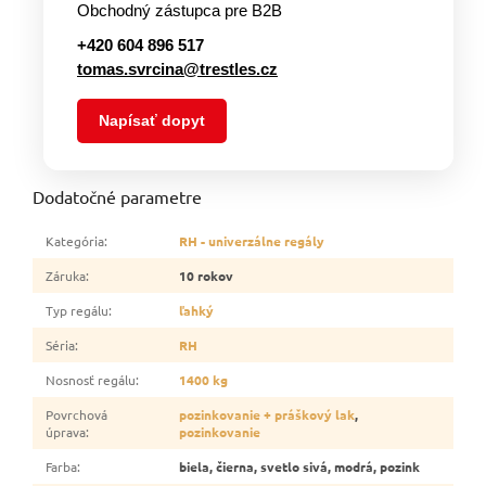
Obchodný zástupca pre B2B
+420 604 896 517
tomas.svrcina@trestles.cz
Napísať dopyt
Dodatočné parametre
Kategória
:
RH - univerzálne regály
Záruka
:
10 rokov
Typ regálu
:
ľahký
Séria
:
RH
Nosnosť regálu
:
1400 kg
Povrchová
pozinkovanie + práškový lak
,
úprava
:
pozinkovanie
Farba
:
biela, čierna, svetlo sivá, modrá, pozink