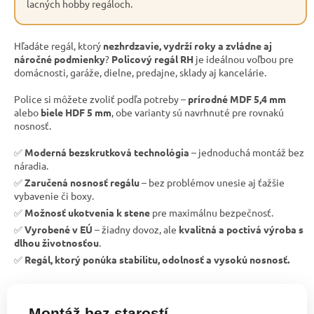
lacných hobby regáloch.
Hľadáte regál, ktorý
nezhrdzavie, vydrží roky a zvládne aj
náročné podmienky
?
Policový regál RH
je ideálnou voľbou pre
domácnosti, garáže, dielne, predajne, sklady aj kancelárie.
Police si môžete zvoliť podľa potreby –
prírodné MDF 5,4 mm
alebo
biele HDF 5 mm
, obe varianty sú navrhnuté pre rovnakú
nosnosť.
✅
Moderná bezskrutková technológia
– jednoduchá montáž bez
náradia.
✅
Zaručená nosnosť regálu
– bez problémov unesie aj ťažšie
vybavenie či boxy.
✅
Možnosť ukotvenia k stene
pre maximálnu bezpečnosť.
✅
Vyrobené v EÚ
– žiadny dovoz, ale
kvalitná a poctivá výroba s
dlhou životnosťou
.
✅
Regál, ktorý ponúka stabilitu, odolnosť a vysokú nosnosť.
Montáž bez starostí