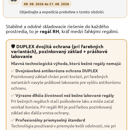
09. 08. 2026 do 21. 08. 2026
Objednajte a expedícia prebehne v tomto období.
Stabilné a odolné skladovacie riešenie do každého
prostredia, to je
regál RH
, kráľ medzi ľahkými regálmi.
🛡 DUPLEX dvojitá ochrana (pri farebných
variantách), pozinkovaný základ + práškové
lakovanie
Hlavná technologická výhoda, ktorú bežné regály nemajú:
✅
Dvojnásobná antikorózna ochrana DUPLEX
Pozinkovaný základ chráni proti korózii, pri farebných
variantách navyše práškové lakovanie pre vyššiu antikoróznu
ochranu.
✅
Výrazne dlhšia životnosť než bežne lakované regály
Pri bežných regáloch stačí poškodenie laku a môže začať
vznikať korózia. Pri regáli RH je pod farbou pozinkovaný
základ ako ďalšia vrstva ochrany.
✅
Profesionálny priemyselný štandard
Technológia používaná v priemysle kvôli odolnosti, nie pri