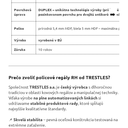
Povrchová
DUPLEX – unikátna technológia výroby (práškové lako
➡️
úprava
pozinkovanom povrchu pre dvojitú antikoróznu ochranu
Police
prírodná 5,4 mm MDF, biela 5 mm HDF – maximálna pevno
Výroba
vyrobené v EÚ
Záruka
10 rokov
Prečo zvoliť policové regály RH od TRESTLES?
Společnost
TRESTLES a.s.
je
český výrobca
s dlhoročnou
tradíciou v oblasti kovových regálov a manipulačnej techniky.
Vďaka výrobe
na plne automatizovaných linkách
si
udržiavame
stabilné produktové rady
, ktoré spĺňajú
najvyššie kvalitatívne štandardy.
📌
Skvelá stabilita
– pevná oceľová konštrukcia testovaná na
extrémne zaťaženie.