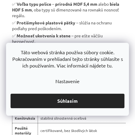
✅
Voľba typu police
–
prírodná MDF 5,4 mm
alebo
biela
HDF 5 mm
, oba typy sú dimenzované na rovnakú nosnosť
regálu.
✅
Protišmykové plastové pätky
– slúžia na ochranu
podlahy pred poškodením.
✅
Možnosť ukotvenia k stene
– pre ešte väčšiu
bezpečnosť.
✅
Vyrobené v EÚ
– žiadny dovoz, ale
kvalitná a poctivá
Táto webová stránka používa súbory cookie.
výroba s dlhou životnosťou
.
Pokračovaním v prehliadaní tejto stránky súhlasíte s
✅
10 rokov záruka
– dôkaz kvality a dlhodobej odolnosti.
ich používaním. Viac informácií nájdete tu.
Nastavenie
📊 Porovnanie s bežnými regálmi na trhu:
Vlastnosť
regály Trestles RH 🏆
Súhlasím
Montáž
bezskrutková – jednoduchá
Konštrukcia
stabilná silnostenná oceľová
Použité
certifikované, bez škodlivých látok
materiály