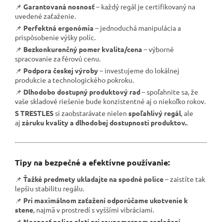
📌
Garantovaná nosnosť
– každý regál je certifikovaný na
uvedené zaťaženie.
📌
Perfektná ergonómia
– jednoduchá manipulácia a
prispôsobenie výšky políc.
📌
Bezkonkurenčný pomer kvalita/cena
– výborné
spracovanie za férovú cenu.
📌
Podpora českej výroby
– investujeme do lokálnej
produkcie a technologického pokroku.
📌
Dlhodobo dostupný produktový rad
– spoľahnite sa, že
vaše skladové riešenie bude konzistentné aj o niekoľko rokov.
S TRESTLES
si zaobstarávate nielen
spoľahlivý regál
, ale
aj
záruku kvality a dlhodobej dostupnosti produktov.
.
Tipy na bezpečné a efektívne používanie:
📌
Ťažké predmety ukladajte na spodné police
– zaistíte tak
lepšiu stabilitu regálu.
📌
Pri maximálnom zaťažení odporúčame ukotvenie k
stene
, najmä v prostredí s vyššími vibráciami.
📌
Nosnosť police platí pri rovnomernom rozložení