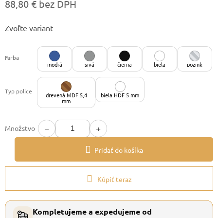
88,80 € bez DPH
Jednotková
Zvoľte variant
cena:
Farba
modrá
sivá
čierna
biela
pozink
Typ police
drevená MDF 5,4
biela HDF 5 mm
mm
−
+
Množstvo
Pridať do košíka
Kúpiť teraz
Kompletujeme a expedujeme od