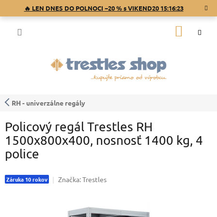
Prejsť
🔥 LEN DNES DO POLNOCI −20 % s VIKEND20
15:16:23
na
obsah
NÁKU
KOŠÍK
RH - univerzálne regály
Policový regál Trestles RH
1500x800x400, nosnosť 1400 kg, 4
police
Značka:
Trestles
Záruka 10 rokov