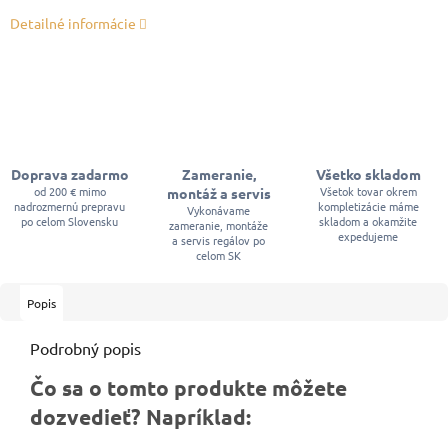
Detailné informácie
Doprava zadarmo
Zameranie,
Všetko skladom
od 200 € mimo
Všetok tovar okrem
montáž a servis
nadrozmernú prepravu
kompletizácie máme
Vykonávame
po celom Slovensku
skladom a okamžite
zameranie, montáže
expedujeme
a servis regálov po
celom SK
Popis
Podrobný popis
Čo sa o tomto produkte môžete
dozvedieť? Napríklad: