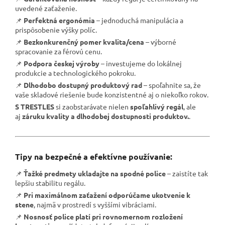
uvedené zaťaženie.
📌
Perfektná ergonómia
– jednoduchá manipulácia a
prispôsobenie výšky políc.
📌
Bezkonkurenčný pomer kvalita/cena
– výborné
spracovanie za férovú cenu.
📌
Podpora českej výroby
– investujeme do lokálnej
produkcie a technologického pokroku.
📌
Dlhodobo dostupný produktový rad
– spoľahnite sa, že
vaše skladové riešenie bude konzistentné aj o niekoľko rokov.
S TRESTLES
si zaobstarávate nielen
spoľahlivý regál
, ale
aj
záruku kvality a dlhodobej dostupnosti produktov.
.
Tipy na bezpečné a efektívne používanie:
📌
Ťažké predmety ukladajte na spodné police
– zaistíte tak
lepšiu stabilitu regálu.
📌
Pri maximálnom zaťažení odporúčame ukotvenie k
stene
, najmä v prostredí s vyššími vibráciami.
📌
Nosnosť police platí pri rovnomernom rozložení