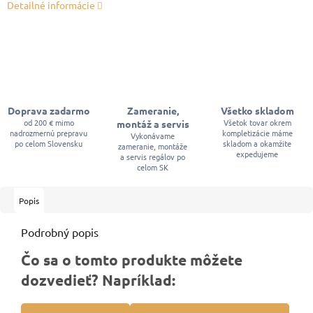
Detailné informácie
Doprava zadarmo
Zameranie,
Všetko skladom
od 200 € mimo
Všetok tovar okrem
montáž a servis
nadrozmernú prepravu
kompletizácie máme
Vykonávame
po celom Slovensku
skladom a okamžite
zameranie, montáže
expedujeme
a servis regálov po
celom SK
Popis
Podrobný popis
Čo sa o tomto produkte môžete
dozvedieť? Napríklad: