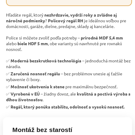
Hľadáte regál, ktorý
nezhrdzavie, vydrží roky a zvládne aj
náročné podmienky
?
Policový regál RH
je ideálnou voľbou pre
domácnosti, garáže, dielne, predajne, sklady aj kancelárie.
Police si môžete zvoliť podľa potreby –
prírodné MDF 5,4 mm
alebo
biele HDF 5 mm
, obe varianty sú navrhnuté pre rovnakú
nosnosť.
✅
Moderná bezskrutková technológia
– jednoduchá montáž bez
náradia.
✅
Zaručená nosnosť regálu
– bez problémov unesie aj ťažšie
vybavenie či boxy.
✅
Možnosť ukotvenia k stene
pre maximálnu bezpečnosť.
✅
Vyrobené v EÚ
– žiadny dovoz, ale
kvalitná a poctivá výroba s
dlhou životnosťou
.
✅
Regál, ktorý ponúka stabilitu, odolnosť a vysokú nosnosť.
Montáž bez starostí