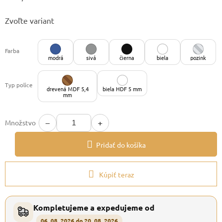
Jednotková
Zvoľte variant
cena:
Farba
modrá
sivá
čierna
biela
pozink
Typ police
drevená MDF 5,4
biela HDF 5 mm
mm
−
+
Množstvo
Pridať do košíka
Kúpiť teraz
Kompletujeme a expedujeme od
06. 08. 2026 do 20. 08. 2026