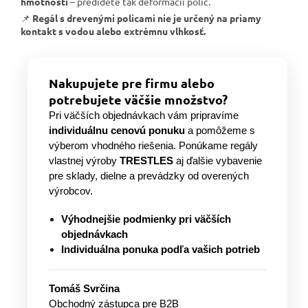
hmotnosti
– predídete tak deformácii políc.
📌
Regál s drevenými policami nie je určený na priamy
kontakt s vodou alebo extrémnu vlhkosť.
Nakupujete pre firmu alebo
potrebujete väčšie množstvo?
Pri väčších objednávkach vám pripravíme
individuálnu cenovú ponuku
a pomôžeme s
výberom vhodného riešenia. Ponúkame regály
vlastnej výroby
TRESTLES
aj ďalšie vybavenie
pre sklady, dielne a prevádzky od overených
výrobcov.
Výhodnejšie podmienky pri väčších
objednávkach
Individuálna ponuka podľa vašich potrieb
Tomáš Svrčina
Obchodný zástupca pre B2B