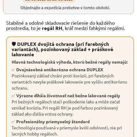
Objednajte a expedícia prebehne v tomto období.
Stabilné a odolné skladovacie riešenie do každého
prostredia, to je
regál RH
, kráľ medzi ľahkými regálmi.
🛡 DUPLEX dvojitá ochrana (pri farebných
variantách), pozinkovaný základ + práškové
lakovanie
Hlavná technologická výhoda, ktorú bežné regály nemajú:
✅
Dvojnásobná antikorózna ochrana DUPLEX
Pozinkovaný základ chráni proti korózii, pri farebných
variantách navyše práškové lakovanie pre vyššiu antikoróznu
ochranu.
✅
Výrazne dlhšia životnosť než bežne lakované regály
Pri bežných regáloch stačí poškodenie laku a môže začať
vznikať korózia. Pri regáli RH je pod farbou pozinkovaný
základ ako ďalšia vrstva ochrany.
✅
Profesionálny priemyselný štandard
Technológia používaná v priemysle kvôli odolnosti, nie pri
lacných hobby regáloch.