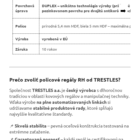
Povrchová
DUPLEX – unikátna technológia výroby (práškové lako
➡️
úprava
pozinkovanom povrchu pre dvojitú antikoróznu ochranu
Police
prírodná 5,4 mm MDF, biela 5 mm HDF – maximálna pevno
Výroba
vyrobené v EÚ
Záruka
10 rokov
Prečo zvoliť policové regály RH od TRESTLES?
Společnost
TRESTLES a.s.
je
český výrobca
s dlhoročnou
tradíciou v oblasti kovových regálov a manipulačnej techniky.
Vďaka výrobe
na plne automatizovaných linkách
si
udržiavame
stabilné produktové rady
, ktoré spĺňajú
najvyššie kvalitatívne štandardy.
📌
Skvelá stabilita
– pevná oceľová konštrukcia testovaná na
extrémne zaťaženie.
📌
Garantovaná nosnosť
– každý regál je certifikovaný na