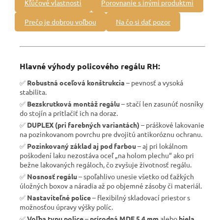
Kľúčové vlastnosti
Porovnanie s inými produktmi
Prečo je dobrou voľbou
Na čo si dať pozor
Hlavné výhody policového regálu RH:
✅
Robustná oceľová konštrukcia
– pevnosť a vysoká
stabilita.
✅
Bezskrutková montáž regálu
– stačí len zasunúť nosníky
do stojín a pritlačiť ich na doraz.
✅
DUPLEX (pri farebných variantách)
– práškové lakovanie
na pozinkovanom povrchu pre dvojitú antikoróznu ochranu.
✅
Pozinkovaný základ aj pod farbou
– aj pri lokálnom
poškodení laku nezostáva oceľ „na holom plechu“ ako pri
bežne lakovaných regáloch, čo zvyšuje životnosť regálu.
✅
Nosnosť regálu
– spoľahlivo unesie všetko od ťažkých
úložných boxov a náradia až po objemné zásoby či materiál.
✅
Nastaviteľné police
– flexibilný skladovací priestor s
možnosťou úpravy výšky políc.
✅
Voľba typu police
–
prírodná MDF 5,4 mm
alebo
biela