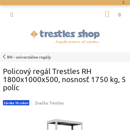
Prejsť
na
NÁKU
obsah
KOŠÍK
RH - univerzálne regály
Policový regál Trestles RH
1800x1000x500, nosnosť 1750 kg, 5
políc
Značka:
Trestles
Záruka 10 rokov