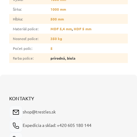
Šírka
:
1000 mm
Hĺbka
:
500 mm
Materiál police
:
MDF 5,4 mm
,
HDF 5 mm
Nosnosť police
:
350 kg
Počet políc
:
5
Farba police
:
prírodná, biela
Z
á
p
ä
KONTAKTY
t
i
shop@trestles.sk
e
Expedícia a sklad: +420 605 180 144