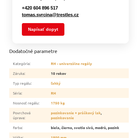
+420 604 896 517
tomas.svrcina@trestles.cz
Napísať dopyt
Dodatočné parametre
Kategória
:
RH - univerzálne regály
Záruka
:
10 rokov
Typ regálu
:
ľahký
Séria
:
RH
Nosnosť regálu
:
1750 kg
Povrchová
pozinkovanie + práškový lak
,
úprava
:
pozinkovanie
Farba
:
biela, čierna, svetlo sivá, modrá, pozink
Výška
:
1800 mm