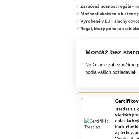
✅
Zaručená nosnosť regálu
– b
✅
Možnosť ukotvenia k stene
p
✅
Vyrobené v EÚ
– žiadny dovoz
✅
Regál, ktorý ponúka stabilit
Montáž bez staro
Na želanie zabezpečíme p
podľa vašich požiadaviek.
Certifikov
Trestles a.s.
všetkých pro
oblastiach v
Konkrétne id
a plechov, p
Výroba otvor