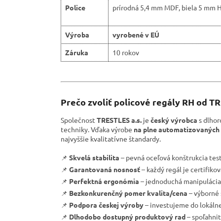
Police
prírodná 5,4 mm MDF, biela 5 mm 
Výroba
vyrobené v EÚ
Záruka
10 rokov
Prečo zvoliť policové regály RH od T
Společnost
TRESTLES a.s.
je
český výrobca
s dlhor
techniky. Vďaka výrobe
na plne automatizovaných 
najvyššie kvalitatívne štandardy.
📌
Skvelá stabilita
– pevná oceľová konštrukcia tes
📌
Garantovaná nosnosť
– každý regál je certifik
📌
Perfektná ergonómia
– jednoduchá manipulácia 
📌
Bezkonkurenčný pomer kvalita/cena
– výborné 
📌
Podpora českej výroby
– investujeme do lokáln
📌
Dlhodobo dostupný produktový rad
– spoľahnit