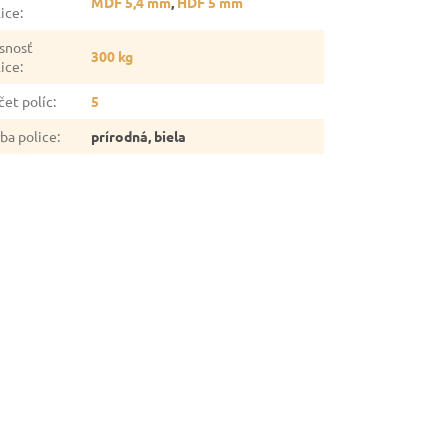
MDF 5,4 mm
,
HDF 5 mm
lice
:
snosť
300 kg
lice
:
čet políc
:
5
rba police
:
prírodná, biela