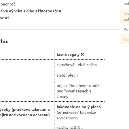
po
zpečnosť.
ctivá výroba s dlhou životnosťou
.
No
nosti.
po
Po
Fa
rhu:
lacné regály ❌
skrutková – zložitejšia
slabší plech
nejasného pôvodu, môžu
uvoľňovať zápach a
toxíny
lakovanie na holý plech
ýroby (práškové lakovanie
(pri poškodení laku môže
jitú antikoróznu ochranu)
začať korózia)
tenšia, mäkší –