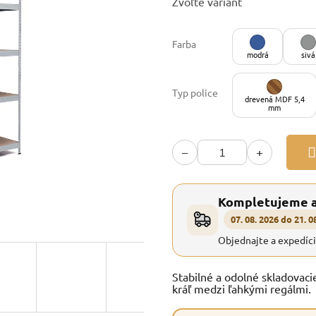
Zvoľte variant
cena:
Farba
modrá
sivá
Typ police
drevená MDF 5,4
mm
−
+
Kompletujeme 
07. 08. 2026 do 21. 0
Objednajte a expedíc
Stabilné a odolné skladovaci
kráľ medzi ľahkými regálmi.