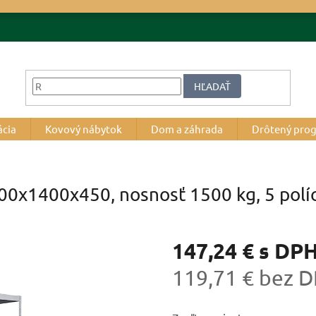
HĽADAŤ
ácia
Kovový nábytok
Dom a záhrada
Drôtený pro
800x1400x450, nosnosť 1500 kg, 5 polí
147,24 €
s DP
119,71 € bez 
Jednotková