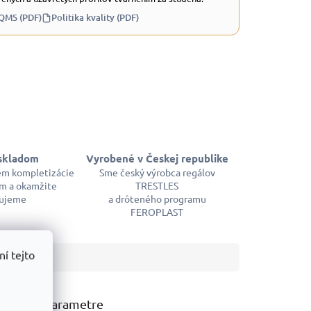
 QMS (PDF)
Politika kvality (PDF)
skladom
Vyrobené v Českej republike
em kompletizácie
Sme český výrobca regálov
m a okamžite
TRESTLES
ujeme
a drôteného programu
FEROPLAST
í tejto
atočné parametre