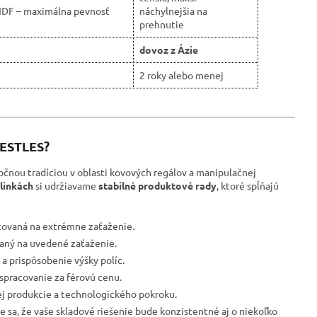
HDF – maximálna pevnosť
náchylnejšia na
prehnutie
dovoz z Ázie
2 roky alebo menej
RESTLES?
očnou tradíciou v oblasti kovových regálov a manipulačnej
linkách
si udržiavame
stabilné produktové rady
, ktoré spĺňajú
tovaná na extrémne zaťaženie.
ovaný na uvedené zaťaženie.
a prispôsobenie výšky políc.
spracovanie za férovú cenu.
ej produkcie a technologického pokroku.
e sa, že vaše skladové riešenie bude konzistentné aj o niekoľko