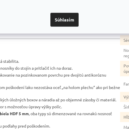
dozvedieť? Napríklad:
Ka
Súhlasím
Zá
duktmi
Prečo je dobrou voľbou
Na čo si dať pozor
Ty
Sér
No
re
 stabilita.
Po
nosníky do stojín a pritlačiť ich na doraz.
úp
akovanie na pozinkovanom povrchu pre dvojitú antikoróznu
Fa
lnom poškodení laku nezostáva oceľ „na holom plechu“ ako pri bežne
Vý
žkých úložných boxov a náradia až po objemné zásoby či materiál.
tor s možnosťou úpravy výšky políc.
Šír
biela HDF 5 mm
, oba typy sú dimenzované na rovnakú nosnosť
Hĺ
nu podlahy pred poškodením.
Ma