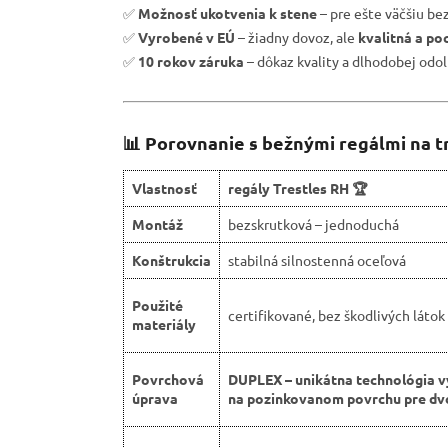
✅
Možnosť ukotvenia k stene
– pre ešte väčšiu be
✅
Vyrobené v EÚ
– žiadny dovoz, ale
kvalitná a po
✅
10 rokov záruka
– dôkaz kvality a dlhodobej odol
📊 Porovnanie s bežnými regálmi na t
Vlastnosť
regály Trestles RH 🏆
Montáž
bezskrutková – jednoduchá
Konštrukcia
stabilná silnostenná oceľová
Použité
certifikované, bez škodlivých látok
materiály
Povrchová
DUPLEX – unikátna technológia v
úprava
na pozinkovanom povrchu pre dvo