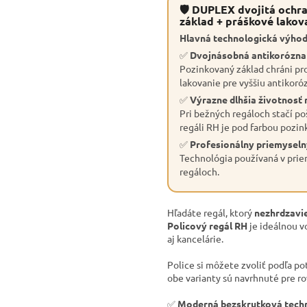
🛡 DUPLEX dvojitá ochra
základ + práškové lakov
Hlavná technologická výhod
✅
Dvojnásobná antikorózn
Pozinkovaný základ chráni pro
lakovanie pre vyššiu antikoró
✅
Výrazne dlhšia životnosť 
Pri bežných regáloch stačí po
regáli RH je pod farbou pozin
✅
Profesionálny priemyseln
Technológia používaná v priem
regáloch.
Hľadáte regál, ktorý
nezhrdzavie
Policový regál RH
je ideálnou v
aj kancelárie.
Police si môžete zvoliť podľa po
obe varianty sú navrhnuté pre r
✅
Moderná bezskrutková tech