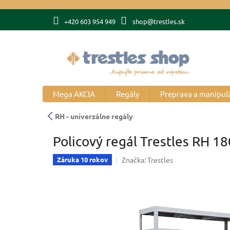
Prejsť
na
+420 603 954 949
shop@trestles.sk
obsah
Mega AKCIA
Regály
Preprava a manipul
RH - univerzálne regály
Policový regál Trestles RH 1
Značka:
Trestles
Záruka 10 rokov