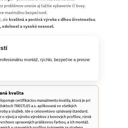
ez problémov unesie aj ťažšie vybavenie či boxy.
re maximálnu bezpečnosť.
, ale
kvalitná a poctivá výroba s dlhou životnosťou
.
u, odolnosť a vysokú nosnosť.
stí
rofesionálnu montáž, rýchlo, bezpečne a presne
aná kvalita
 disponuje certifikáciou manažmentu kvality, ktorá je pri
duktoch TRESTLES a.s. aplikovaná vo všetkých
ýroby a služieb. Ide o celosvetovo uznávaný štandard.
e o vývoj a výrobu výrobkov z kovových profilov, rúrok
ovrchovo upravených práškovou farbou, a ich montáž.
ených a uzavretých profilov tvárnením za studena.