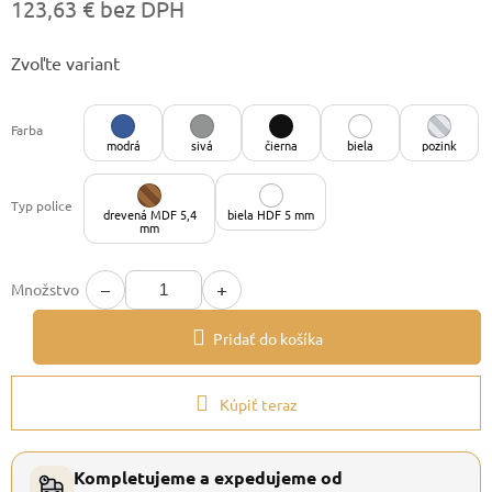
123,63 € bez DPH
Jednotková
Zvoľte variant
cena:
Farba
modrá
sivá
čierna
biela
pozink
Typ police
drevená MDF 5,4
biela HDF 5 mm
mm
−
+
Množstvo
Pridať do košíka
Kúpiť teraz
Kompletujeme a expedujeme od