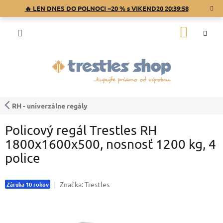
Prejsť
🔥 LEN DNES DO POLNOCI −20 % s VIKEND20
20:39:57
na
obsah
NÁKU
KOŠÍK
RH - univerzálne regály
Policový regál Trestles RH
1800x1600x500, nosnosť 1200 kg, 4
police
Značka:
Trestles
Záruka 10 rokov