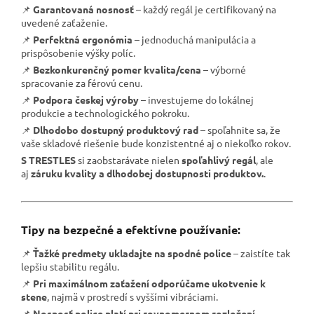
📌
Garantovaná nosnosť
– každý regál je certifikovaný na
uvedené zaťaženie.
📌
Perfektná ergonómia
– jednoduchá manipulácia a
prispôsobenie výšky políc.
📌
Bezkonkurenčný pomer kvalita/cena
– výborné
spracovanie za férovú cenu.
📌
Podpora českej výroby
– investujeme do lokálnej
produkcie a technologického pokroku.
📌
Dlhodobo dostupný produktový rad
– spoľahnite sa, že
vaše skladové riešenie bude konzistentné aj o niekoľko rokov.
S TRESTLES
si zaobstarávate nielen
spoľahlivý regál
, ale
aj
záruku kvality a dlhodobej dostupnosti produktov.
.
Tipy na bezpečné a efektívne používanie:
📌
Ťažké predmety ukladajte na spodné police
– zaistíte tak
lepšiu stabilitu regálu.
📌
Pri maximálnom zaťažení odporúčame ukotvenie k
stene
, najmä v prostredí s vyššími vibráciami.
📌
Nosnosť police platí pri rovnomernom rozložení