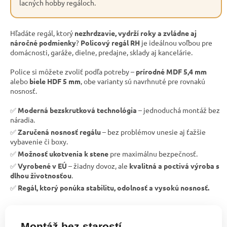
lacných hobby regáloch.
Hľadáte regál, ktorý
nezhrdzavie, vydrží roky a zvládne aj
náročné podmienky
?
Policový regál RH
je ideálnou voľbou pre
domácnosti, garáže, dielne, predajne, sklady aj kancelárie.
Police si môžete zvoliť podľa potreby –
prírodné MDF 5,4 mm
alebo
biele HDF 5 mm
, obe varianty sú navrhnuté pre rovnakú
nosnosť.
✅
Moderná bezskrutková technológia
– jednoduchá montáž bez
náradia.
✅
Zaručená nosnosť regálu
– bez problémov unesie aj ťažšie
vybavenie či boxy.
✅
Možnosť ukotvenia k stene
pre maximálnu bezpečnosť.
✅
Vyrobené v EÚ
– žiadny dovoz, ale
kvalitná a poctivá výroba s
dlhou životnosťou
.
✅
Regál, ktorý ponúka stabilitu, odolnosť a vysokú nosnosť.
Montáž bez starostí