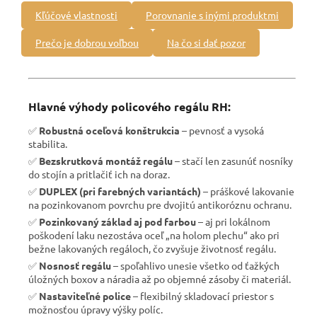
Kľúčové vlastnosti
Porovnanie s inými produktmi
Prečo je dobrou voľbou
Na čo si dať pozor
Hlavné výhody policového regálu RH:
✅
Robustná oceľová konštrukcia
– pevnosť a vysoká
stabilita.
✅
Bezskrutková montáž regálu
– stačí len zasunúť nosníky
do stojín a pritlačiť ich na doraz.
✅
DUPLEX (pri farebných variantách)
– práškové lakovanie
na pozinkovanom povrchu pre dvojitú antikoróznu ochranu.
✅
Pozinkovaný základ aj pod farbou
– aj pri lokálnom
poškodení laku nezostáva oceľ „na holom plechu“ ako pri
bežne lakovaných regáloch, čo zvyšuje životnosť regálu.
✅
Nosnosť regálu
– spoľahlivo unesie všetko od ťažkých
úložných boxov a náradia až po objemné zásoby či materiál.
✅
Nastaviteľné police
– flexibilný skladovací priestor s
možnosťou úpravy výšky políc.