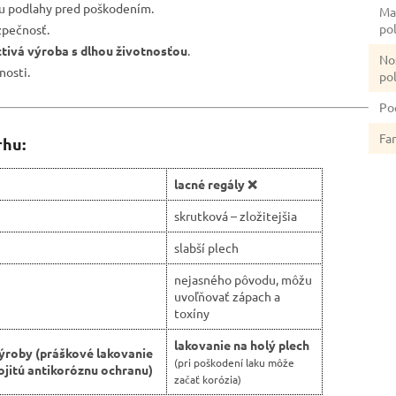
nu podlahy pred poškodením.
Ma
po
zpečnosť.
ctivá výroba s dlhou životnosťou
.
No
nosti.
po
Po
Fa
rhu:
lacné regály ❌
skrutková – zložitejšia
slabší plech
nejasného pôvodu, môžu
uvoľňovať zápach a
toxíny
lakovanie na holý plech
ýroby (práškové lakovanie
(pri poškodení laku môže
jitú antikoróznu ochranu)
začať korózia)