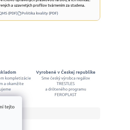
ených a uzavretých profilov tvárnením za studena.
 QMS (PDF)
Politika kvality (PDF)
skladom
Vyrobené v Českej republike
em kompletizácie
Sme český výrobca regálov
m a okamžite
TRESTLES
ujeme
a drôteného programu
FEROPLAST
í tejto