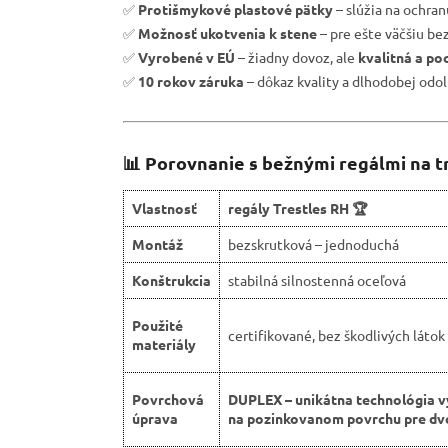
✅
Protišmykové plastové pätky
– slúžia na ochra
✅
Možnosť ukotvenia k stene
– pre ešte väčšiu be
✅
Vyrobené v EÚ
– žiadny dovoz, ale
kvalitná a po
✅
10 rokov záruka
– dôkaz kvality a dlhodobej odol
📊 Porovnanie s bežnými regálmi na t
Vlastnosť
regály Trestles RH 🏆
Montáž
bezskrutková – jednoduchá
Konštrukcia
stabilná silnostenná oceľová
Použité
certifikované, bez škodlivých látok
materiály
Povrchová
DUPLEX – unikátna technológia v
úprava
na pozinkovanom povrchu pre dvo