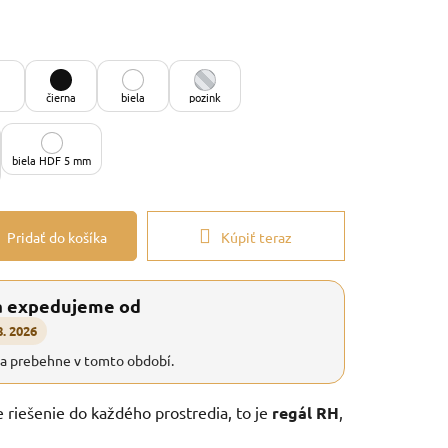
čierna
biela
pozink
biela HDF 5 mm
Pridať do košíka
Kúpiť teraz
a expedujeme od
8. 2026
ia prebehne v tomto období.
e riešenie do každého prostredia, to je
regál RH
,