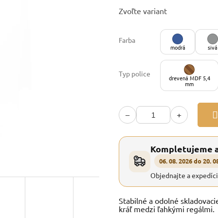
Jednotková
Zvoľte variant
cena:
Farba
modrá
sivá
Typ police
drevená MDF 5,4
mm
−
+
Kompletujeme 
06. 08. 2026 do 20. 0
Objednajte a expedíc
Stabilné a odolné skladovaci
kráľ medzi ľahkými regálmi.