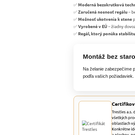
✅
Moderná bezskrutková tech
✅
Zaručená nosnosť regálu
– b
✅
Možnosť ukotvenia k stene
p
✅
Vyrobené v EÚ
– žiadny dovoz
✅
Regál, ktorý ponúka stabilit
Montáž bez staro
Na želanie zabezpečíme p
podľa vašich požiadaviek.
Certifikov
Trestles a.s.
všetkých pro
oblastiach v
Konkrétne id
a plechov, p