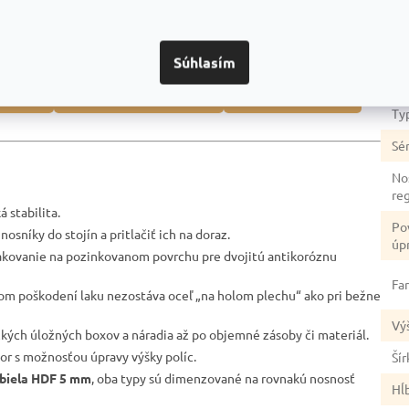
Dod
dozvedieť? Napríklad:
Ka
Súhlasím
Zá
duktmi
Prečo je dobrou voľbou
Na čo si dať pozor
Ty
Sér
No
re
 stabilita.
Po
nosníky do stojín a pritlačiť ich na doraz.
úp
akovanie na pozinkovanom povrchu pre dvojitú antikoróznu
Fa
lnom poškodení laku nezostáva oceľ „na holom plechu“ ako pri bežne
Vý
žkých úložných boxov a náradia až po objemné zásoby či materiál.
tor s možnosťou úpravy výšky políc.
Šír
biela HDF 5 mm
, oba typy sú dimenzované na rovnakú nosnosť
Hĺ