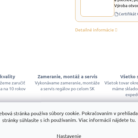
Výroba otvor
Certifikát
Detailné informácie
kvality
Zameranie, montáž a servis
Všetko 
ôžeme zaručiť
Vykonávame zameranie, montáže
Všetok tovar okr
a na 10 rokov
a servis regálov po celom SK
máme sklado
exped
ebová stránka používa súbory cookie. Pokračovaním v prehliadan
stránky súhlasíte s ich používaním. Viac informácií nájdete tu.
Nastavenie