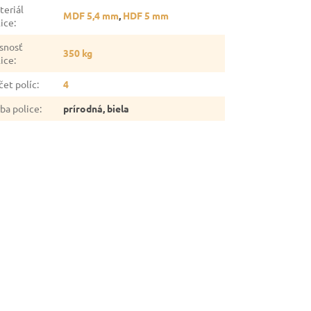
teriál
MDF 5,4 mm
,
HDF 5 mm
lice
:
snosť
350 kg
lice
:
čet políc
:
4
rba police
:
prírodná, biela