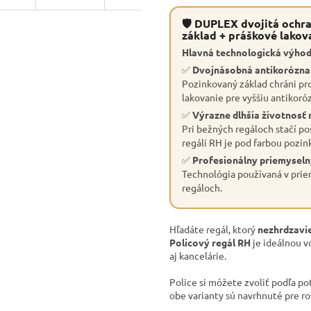
🛡 DUPLEX dvojitá ochra
základ + práškové lakov
Hlavná technologická výhod
✅
Dvojnásobná antikorózn
Pozinkovaný základ chráni pro
lakovanie pre vyššiu antikoró
✅
Výrazne dlhšia životnosť 
Pri bežných regáloch stačí po
regáli RH je pod farbou pozin
✅
Profesionálny priemyseln
Technológia používaná v priem
regáloch.
Hľadáte regál, ktorý
nezhrdzavie
Policový regál RH
je ideálnou v
aj kancelárie.
Police si môžete zvoliť podľa po
obe varianty sú navrhnuté pre r