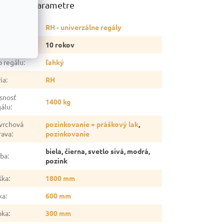
atočné parametre
tegória
:
RH - univerzálne regály
ruka
:
10 rokov
p regálu
:
ľahký
ia
:
RH
snosť
1400 kg
gálu
:
vrchová
pozinkovanie + práškový lak
,
rava
:
pozinkovanie
biela, čierna, svetlo sivá, modrá,
rba
:
pozink
ška
:
1800 mm
ka
:
600 mm
bka
:
300 mm