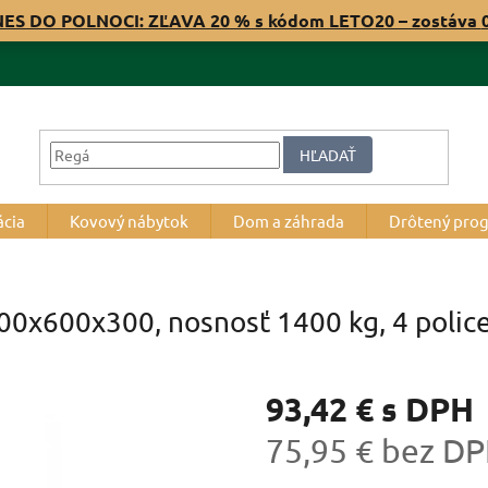
NES DO POLNOCI: ZĽAVA 20 % s kódom LETO20 – zostáva
HĽADAŤ
ácia
Kovový nábytok
Dom a záhrada
Drôtený pro
800x600x300, nosnosť 1400 kg, 4 polic
93,42 €
s DPH
75,95 € bez D