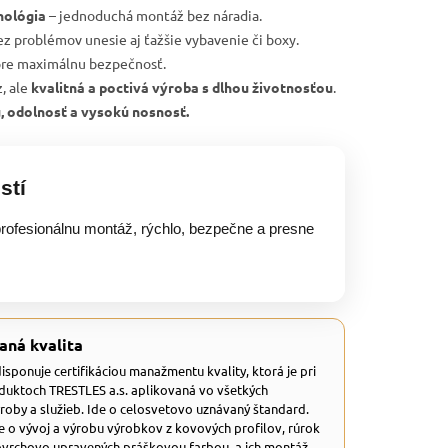
nológia
– jednoduchá montáž bez náradia.
ez problémov unesie aj ťažšie vybavenie či boxy.
re maximálnu bezpečnosť.
, ale
kvalitná a poctivá výroba s dlhou životnosťou
.
u, odolnosť a vysokú nosnosť.
stí
rofesionálnu montáž, rýchlo, bezpečne a presne
aná kvalita
 disponuje certifikáciou manažmentu kvality, ktorá je pri
duktoch TRESTLES a.s. aplikovaná vo všetkých
ýroby a služieb. Ide o celosvetovo uznávaný štandard.
e o vývoj a výrobu výrobkov z kovových profilov, rúrok
ovrchovo upravených práškovou farbou, a ich montáž.