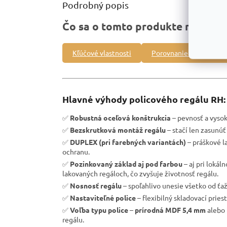
Podrobný popis
Čo sa o tomto produkte môžete 
Kľúčové vlastnosti
Porovnanie s inými pro
Hlavné výhody policového regálu RH:
✅
Robustná oceľová konštrukcia
– pevnosť a vysoká
✅
Bezskrutková montáž regálu
– stačí len zasunúť 
✅
DUPLEX (pri farebných variantách)
– práškové l
ochranu.
✅
Pozinkovaný základ aj pod farbou
– aj pri loká
lakovaných regáloch, čo zvyšuje životnosť regálu.
✅
Nosnosť regálu
– spoľahlivo unesie všetko od ťa
✅
Nastaviteľné police
– flexibilný skladovací pries
✅
Voľba typu police
–
prírodná MDF 5,4 mm
alebo
regálu.