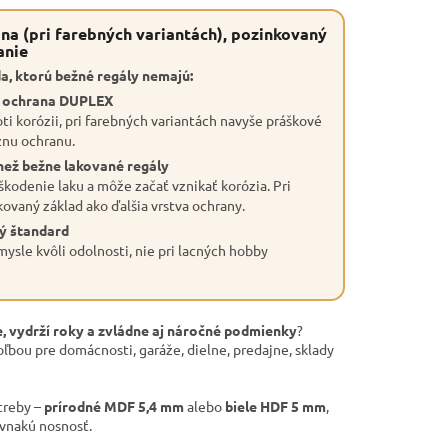
na (pri farebných variantách), pozinkovaný
anie
a, ktorú bežné regály nemajú:
a ochrana DUPLEX
ti korózii, pri farebných variantách navyše práškové
znu ochranu.
než bežne lakované regály
škodenie laku a môže začať vznikať korózia. Pri
kovaný základ ako ďalšia vrstva ochrany.
ý štandard
ysle kvôli odolnosti, nie pri lacných hobby
, vydrží roky a zvládne aj náročné podmienky
?
oľbou pre domácnosti, garáže, dielne, predajne, sklady
treby –
prírodné MDF 5,4 mm
alebo
biele HDF 5 mm
,
ovnakú nosnosť.