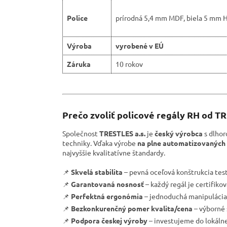
Police
prírodná 5,4 mm MDF, biela 5 mm 
Výroba
vyrobené v EÚ
Záruka
10 rokov
Prečo zvoliť policové regály RH od T
Společnost
TRESTLES a.s.
je
český výrobca
s dlhor
techniky. Vďaka výrobe
na plne automatizovaných 
najvyššie kvalitatívne štandardy.
📌
Skvelá stabilita
– pevná oceľová konštrukcia tes
📌
Garantovaná nosnosť
– každý regál je certifik
📌
Perfektná ergonómia
– jednoduchá manipulácia 
📌
Bezkonkurenčný pomer kvalita/cena
– výborné 
📌
Podpora českej výroby
– investujeme do lokáln