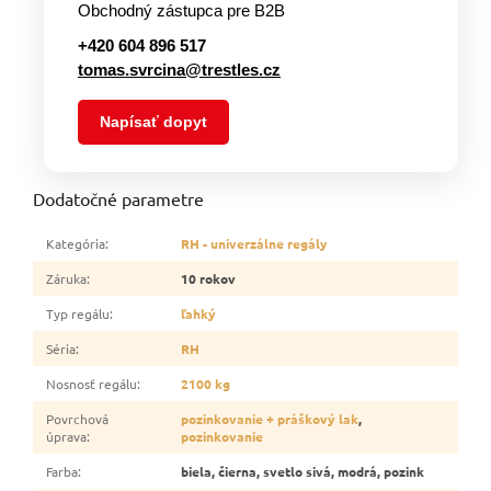
Obchodný zástupca pre B2B
+420 604 896 517
tomas.svrcina@trestles.cz
Napísať dopyt
Dodatočné parametre
Kategória
:
RH - univerzálne regály
Záruka
:
10 rokov
Typ regálu
:
ľahký
Séria
:
RH
Nosnosť regálu
:
2100 kg
Povrchová
pozinkovanie + práškový lak
,
úprava
:
pozinkovanie
Farba
:
biela, čierna, svetlo sivá, modrá, pozink