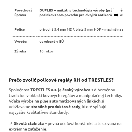
Povrchová
DUPLEX – unikátna technológia výroby (práškové lako
➡️
úprava
pozinkovanom povrchu pre dvojitú antikoróznu ochranu
Police
prírodná 5,4 mm MDF, biela 5 mm HDF – maximálna pevno
Výroba
vyrobené v EÚ
Záruka
10 rokov
Prečo zvoliť policové regály RH od TRESTLES?
Společnost
TRESTLES a.s.
je
český výrobca
s dlhoročnou
tradíciou v oblasti kovových regálov a manipulačnej techniky.
Vďaka výrobe
na plne automatizovaných linkách
si
udržiavame
stabilné produktové rady
, ktoré spĺňajú
najvyššie kvalitatívne štandardy.
📌
Skvelá stabilita
– pevná oceľová konštrukcia testovaná na
extrémne zaťaženie.