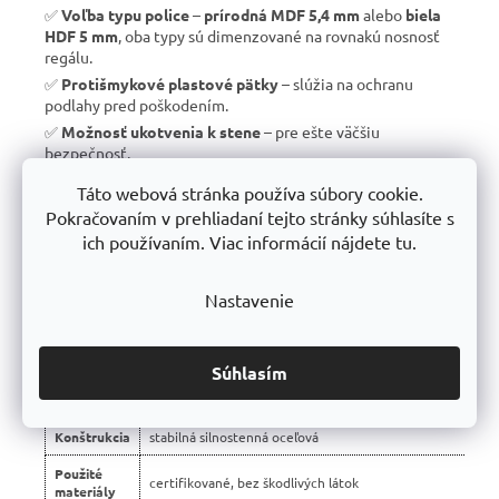
✅
Voľba typu police
–
prírodná MDF 5,4 mm
alebo
biela
HDF 5 mm
, oba typy sú dimenzované na rovnakú nosnosť
regálu.
✅
Protišmykové plastové pätky
– slúžia na ochranu
podlahy pred poškodením.
✅
Možnosť ukotvenia k stene
– pre ešte väčšiu
bezpečnosť.
✅
Vyrobené v EÚ
– žiadny dovoz, ale
kvalitná a poctivá
Táto webová stránka používa súbory cookie.
výroba s dlhou životnosťou
.
Pokračovaním v prehliadaní tejto stránky súhlasíte s
✅
10 rokov záruka
– dôkaz kvality a dlhodobej odolnosti.
ich používaním. Viac informácií nájdete tu.
Nastavenie
📊 Porovnanie s bežnými regálmi na trhu:
Vlastnosť
regály Trestles RH 🏆
Súhlasím
Montáž
bezskrutková – jednoduchá
Konštrukcia
stabilná silnostenná oceľová
Použité
certifikované, bez škodlivých látok
materiály