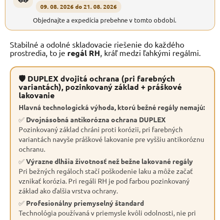
09. 08. 2026 do 21. 08. 2026
Objednajte a expedícia prebehne v tomto období.
Stabilné a odolné skladovacie riešenie do každého
prostredia, to je
regál RH
, kráľ medzi ľahkými regálmi.
🛡 DUPLEX dvojitá ochrana (pri farebných
variantách), pozinkovaný základ + práškové
lakovanie
Hlavná technologická výhoda, ktorú bežné regály nemajú:
✅
Dvojnásobná antikorózna ochrana DUPLEX
Pozinkovaný základ chráni proti korózii, pri farebných
variantách navyše práškové lakovanie pre vyššiu antikoróznu
ochranu.
✅
Výrazne dlhšia životnosť než bežne lakované regály
Pri bežných regáloch stačí poškodenie laku a môže začať
vznikať korózia. Pri regáli RH je pod farbou pozinkovaný
základ ako ďalšia vrstva ochrany.
✅
Profesionálny priemyselný štandard
Technológia používaná v priemysle kvôli odolnosti, nie pri