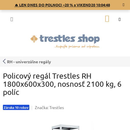
Prejsť
🔥 LEN DNES DO POLNOCI −20 % s VIKEND20
10:04:47
na
obsah
NÁKU
KOŠÍK
RH - univerzálne regály
Policový regál Trestles RH
1800x600x300, nosnosť 2100 kg, 6
políc
Značka:
Trestles
Záruka 10 rokov