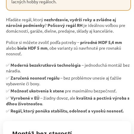
lacných hobby regáloch.
Hľadáte regál, ktorý
nezhrdzavie, vydrží roky a zvládne aj
náročné podmienky
?
Policový regál RH
je ideálnou voľbou pre
domácnosti, garáže, dielne, predajne, sklady aj kancelárie.
Police si môžete zvoliť podľa potreby –
prírodné MDF 5,4 mm
alebo
biele HDF 5 mm
, obe varianty sú navrhnuté pre rovnakú
nosnosť.
✅
Moderná bezskrutková technológia
– jednoduchá montáž bez
náradia.
✅
Zaručená nosnosť regálu
– bez problémov unesie aj ťažšie
vybavenie či boxy.
✅
Možnosť ukotvenia k stene
pre maximálnu bezpečnosť.
✅
Vyrobené v EÚ
– žiadny dovoz, ale
kvalitná a poctivá výroba s
dlhou životnosťou
.
✅
Regál, ktorý ponúka stabilitu, odolnosť a vysokú nosnosť.
Montáž bez starostí