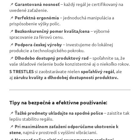
📌
Garantovaná nosnosť
– každý regál je certifikovaný na
uvedené zaťaženie.
📌
Perfektná ergonómia
– jednoduchá manipulácia a
prispôsobenie výšky políc.
📌
Bezkonkurenčný pomer kvalita/cena
– výborné
spracovanie za férovú cenu.
📌
Podpora českej výroby
– investujeme do lokálnej
produkcie a technologického pokroku.
📌
Dlhodobo dostupný produktový rad
– spoľahnite sa, že
vaše skladové riešenie bude konzistentné aj o niekoľko rokov.
S TRESTLES
si zaobstarávate nielen
spoľahlivý regál
, ale
aj
záruku kvality a dlhodobej dostupnosti produktov.
.
Tipy na bezpečné a efektívne používanie:
📌
Ťažké predmety ukladajte na spodné police
– zaistíte tak
lepšiu stabilitu regálu.
📌
Pri maximálnom zaťažení odporúčame ukotvenie k
stene
, najmä v prostredí s vyššími vibráciami.
📌
Nosnosť police platí pri rovnomernom rozložení