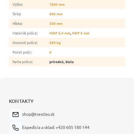
Výška
:
1800 mm
Šírka
:
600 mm
Hĺbka
:
300 mm
Materiál police
:
MDF 5,4 mm
,
HDF 5 mm
Nosnosť police
:
350 kg
Počet políc
:
6
Farba police
:
prírodná, biela
Z
á
p
ä
KONTAKTY
t
i
shop@trestles.sk
e
Expedícia a sklad: +420 605 180 144