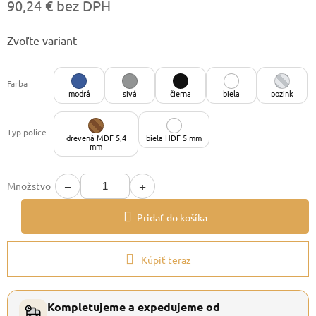
90,24 € bez DPH
Jednotková
Zvoľte variant
cena:
Farba
modrá
sivá
čierna
biela
pozink
Typ police
drevená MDF 5,4
biela HDF 5 mm
mm
−
+
Množstvo
Pridať do košíka
Kúpiť teraz
Kompletujeme a expedujeme od