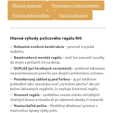
Kľúčové vlastnosti
Porovnanie s inými produktmi
Prečo je dobrou voľbou
Na čo si dať pozor
Hlavné výhody policového regálu RH:
✅
Robustná oceľová konštrukcia
– pevnosť a vysoká
stabilita.
✅
Bezskrutková montáž regálu
– stačí len zasunúť nosníky
do stojín a pritlačiť ich na doraz.
✅
DUPLEX (pri farebných variantách)
– práškové lakovanie
na pozinkovanom povrchu pre dvojitú antikoróznu ochranu.
✅
Pozinkovaný základ aj pod farbou
– aj pri lokálnom
poškodení laku nezostáva oceľ „na holom plechu“ ako pri
bežne lakovaných regáloch, čo zvyšuje životnosť regálu.
✅
Nosnosť regálu
– spoľahlivo unesie všetko od ťažkých
úložných boxov a náradia až po objemné zásoby či materiál.
✅
Nastaviteľné police
– flexibilný skladovací priestor s
možnosťou úpravy výšky políc.