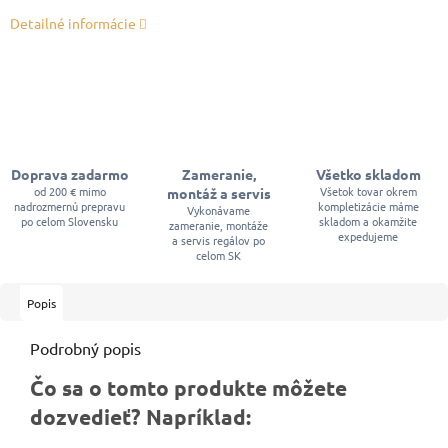
Detailné informácie
Doprava zadarmo
Zameranie,
Všetko skladom
od 200 € mimo
Všetok tovar okrem
montáž a servis
nadrozmernú prepravu
kompletizácie máme
Vykonávame
po celom Slovensku
skladom a okamžite
zameranie, montáže
expedujeme
a servis regálov po
celom SK
Popis
Podrobný popis
Čo sa o tomto produkte môžete
dozvedieť? Napríklad: