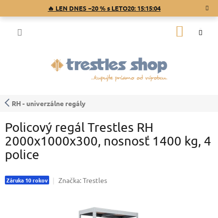
Prejsť
🔥 LEN DNES −20 % s LETO20:
15:15:04
na
obsah
NÁKU
KOŠÍK
RH - univerzálne regály
Policový regál Trestles RH
2000x1000x300, nosnosť 1400 kg, 4
police
Značka:
Trestles
Záruka 10 rokov