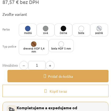
87,57 € bez DPH
Jednotková
Zvoľte variant
cena:
Farba
modrá
sivá
čierna
biela
pozink
Typ police
drevená MDF 5,4
biela HDF 5 mm
mm
−
+
Množstvo
Pridať do košíka
Kúpiť teraz
Kompletujeme a expedujeme od