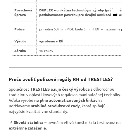
Povrchová
DUPLEX – unikátna technológia výroby (práškové lako
➡️
úprava
pozinkovanom povrchu pre dvojitú antikoróznu ochranu
Police
prírodná 5,4 mm MDF, biela 5 mm HDF – maximálna pevno
Výroba
vyrobené v EÚ
Záruka
10 rokov
Prečo zvoliť policové regály RH od TRESTLES?
Společnost
TRESTLES a.s.
je
český výrobca
s dlhoročnou
tradíciou v oblasti kovových regálov a manipulačnej techniky.
Vďaka výrobe
na plne automatizovaných linkách
si
udržiavame
stabilné produktové rady
, ktoré spĺňajú
najvyššie kvalitatívne štandardy.
📌
Skvelá stabilita
– pevná oceľová konštrukcia testovaná na
extrémne zaťaženie.