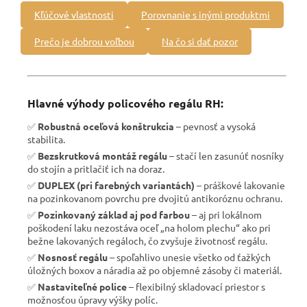
Kľúčové vlastnosti
Porovnanie s inými produktmi
Prečo je dobrou voľbou
Na čo si dať pozor
Hlavné výhody policového regálu RH:
✅
Robustná oceľová konštrukcia
– pevnosť a vysoká
stabilita.
✅
Bezskrutková montáž regálu
– stačí len zasunúť nosníky
do stojín a pritlačiť ich na doraz.
✅
DUPLEX (pri farebných variantách)
– práškové lakovanie
na pozinkovanom povrchu pre dvojitú antikoróznu ochranu.
✅
Pozinkovaný základ aj pod farbou
– aj pri lokálnom
poškodení laku nezostáva oceľ „na holom plechu“ ako pri
bežne lakovaných regáloch, čo zvyšuje životnosť regálu.
✅
Nosnosť regálu
– spoľahlivo unesie všetko od ťažkých
úložných boxov a náradia až po objemné zásoby či materiál.
✅
Nastaviteľné police
– flexibilný skladovací priestor s
možnosťou úpravy výšky políc.