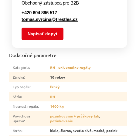
Obchodný zástupca pre B2B
+420 604 896 517
tomas.svrcina@trestles.cz
Napísať dopyt
Dodatočné parametre
Kategória
:
RH - univerzálne regály
Záruka
:
10 rokov
Typ regálu
:
ľahký
Séria
:
RH
Nosnosť regálu
:
1400 kg
Povrchová
pozinkovanie + práškový lak
,
úprava
:
pozinkovanie
Farba
:
biela, čierna, svetlo sivá, modrá, pozink