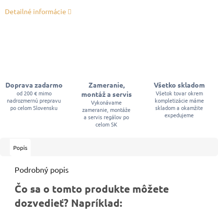
Detailné informácie
Doprava zadarmo
Zameranie,
Všetko skladom
od 200 € mimo
Všetok tovar okrem
montáž a servis
nadrozmernú prepravu
kompletizácie máme
Vykonávame
po celom Slovensku
skladom a okamžite
zameranie, montáže
expedujeme
a servis regálov po
celom SK
Popis
Podrobný popis
Čo sa o tomto produkte môžete
dozvedieť? Napríklad: