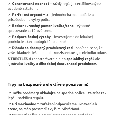
📌
Garantovaná nosnosť
– každý regál je certifikovaný na
uvedené zaťaženie.
📌
Perfektná ergonómia
– jednoduchá manipulácia a
prispôsobenie výšky políc.
📌
Bezkonkurenčný pomer kvalita/cena
– výborné
spracovanie za férovú cenu.
📌
Podpora českej výroby
– investujeme do lokálnej
produkcie a technologického pokroku.
📌
Dlhodobo dostupný produktový rad
– spoľahnite sa, že
vaše skladové riešenie bude konzistentné aj o niekoľko rokov.
S TRESTLES
si zaobstarávate nielen
spoľahlivý regál
, ale
aj
záruku kvality a dlhodobej dostupnosti produktov.
.
Tipy na bezpečné a efektívne používanie:
📌
Ťažké predmety ukladajte na spodné police
– zaistíte tak
lepšiu stabilitu regálu.
📌
Pri maximálnom zaťažení odporúčame ukotvenie k
stene
, najmä v prostredí s vyššími vibráciami.
📌
Nosnosť police platí pri rovnomernom rozložení