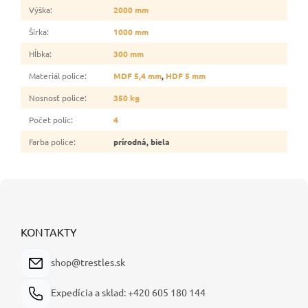
Výška
:
2000 mm
Šírka
:
1000 mm
Hĺbka
:
300 mm
Materiál police
:
MDF 5,4 mm
,
HDF 5 mm
Nosnosť police
:
350 kg
Počet políc
:
4
Farba police
:
prírodná, biela
Z
á
p
ä
KONTAKTY
t
i
shop@trestles.sk
e
Expedícia a sklad: +420 605 180 144