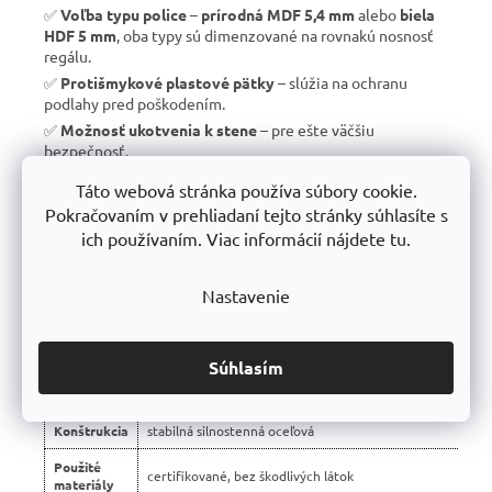
✅
Voľba typu police
–
prírodná MDF 5,4 mm
alebo
biela
HDF 5 mm
, oba typy sú dimenzované na rovnakú nosnosť
regálu.
✅
Protišmykové plastové pätky
– slúžia na ochranu
podlahy pred poškodením.
✅
Možnosť ukotvenia k stene
– pre ešte väčšiu
bezpečnosť.
✅
Vyrobené v EÚ
– žiadny dovoz, ale
kvalitná a poctivá
Táto webová stránka používa súbory cookie.
výroba s dlhou životnosťou
.
Pokračovaním v prehliadaní tejto stránky súhlasíte s
✅
10 rokov záruka
– dôkaz kvality a dlhodobej odolnosti.
ich používaním. Viac informácií nájdete tu.
Nastavenie
📊 Porovnanie s bežnými regálmi na trhu:
Vlastnosť
regály Trestles RH 🏆
Súhlasím
Montáž
bezskrutková – jednoduchá
Konštrukcia
stabilná silnostenná oceľová
Použité
certifikované, bez škodlivých látok
materiály