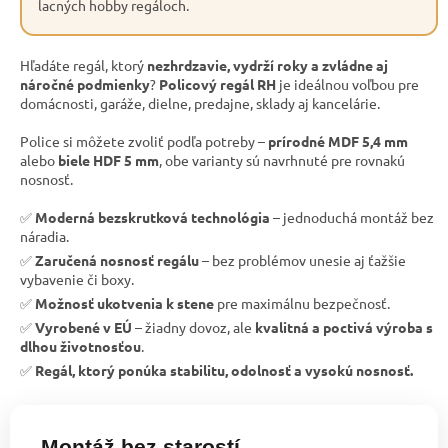
lacných hobby regáloch.
Hľadáte regál, ktorý
nezhrdzavie, vydrží roky a zvládne aj
náročné podmienky
?
Policový regál RH
je ideálnou voľbou pre
domácnosti, garáže, dielne, predajne, sklady aj kancelárie.
Police si môžete zvoliť podľa potreby –
prírodné MDF 5,4 mm
alebo
biele HDF 5 mm
, obe varianty sú navrhnuté pre rovnakú
nosnosť.
✅
Moderná bezskrutková technológia
– jednoduchá montáž bez
náradia.
✅
Zaručená nosnosť regálu
– bez problémov unesie aj ťažšie
vybavenie či boxy.
✅
Možnosť ukotvenia k stene
pre maximálnu bezpečnosť.
✅
Vyrobené v EÚ
– žiadny dovoz, ale
kvalitná a poctivá výroba s
dlhou životnosťou
.
✅
Regál, ktorý ponúka stabilitu, odolnosť a vysokú nosnosť.
Montáž bez starostí