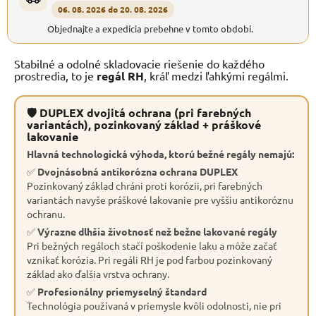
06. 08. 2026 do 20. 08. 2026
Objednajte a expedícia prebehne v tomto období.
Stabilné a odolné skladovacie riešenie do každého
prostredia, to je
regál RH
, kráľ medzi ľahkými regálmi.
🛡 DUPLEX dvojitá ochrana (pri farebných
variantách), pozinkovaný základ + práškové
lakovanie
Hlavná technologická výhoda, ktorú bežné regály nemajú:
✅
Dvojnásobná antikorózna ochrana DUPLEX
Pozinkovaný základ chráni proti korózii, pri farebných
variantách navyše práškové lakovanie pre vyššiu antikoróznu
ochranu.
✅
Výrazne dlhšia životnosť než bežne lakované regály
Pri bežných regáloch stačí poškodenie laku a môže začať
vznikať korózia. Pri regáli RH je pod farbou pozinkovaný
základ ako ďalšia vrstva ochrany.
✅
Profesionálny priemyselný štandard
Technológia používaná v priemysle kvôli odolnosti, nie pri