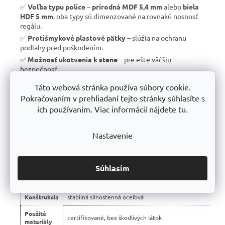
✅
Voľba typu police
–
prírodná MDF 5,4 mm
alebo
biela
HDF 5 mm
, oba typy sú dimenzované na rovnakú nosnosť
regálu.
✅
Protišmykové plastové pätky
– slúžia na ochranu
podlahy pred poškodením.
✅
Možnosť ukotvenia k stene
– pre ešte väčšiu
bezpečnosť.
✅
Vyrobené v EÚ
– žiadny dovoz, ale
kvalitná a poctivá
Táto webová stránka používa súbory cookie.
výroba s dlhou životnosťou
.
Pokračovaním v prehliadaní tejto stránky súhlasíte s
✅
10 rokov záruka
– dôkaz kvality a dlhodobej odolnosti.
ich používaním. Viac informácií nájdete tu.
Nastavenie
📊 Porovnanie s bežnými regálmi na trhu:
Vlastnosť
regály Trestles RH 🏆
Súhlasím
Montáž
bezskrutková – jednoduchá
Konštrukcia
stabilná silnostenná oceľová
Použité
certifikované, bez škodlivých látok
materiály