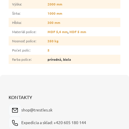
Výška
:
2000 mm
Šírka
:
1000 mm
Hĺbka
:
300 mm
Materiál police
:
MDF 5,4 mm
,
HDF 5 mm
Nosnosť police
:
350 kg
Počet políc
:
5
Farba police
:
prírodná, biela
Z
á
p
ä
KONTAKTY
t
i
shop@trestles.sk
e
Expedícia a sklad: +420 605 180 144