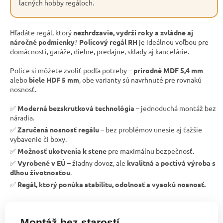
lacných hobby regáloch.
Hľadáte regál, ktorý
nezhrdzavie, vydrží roky a zvládne aj
náročné podmienky
?
Policový regál RH
je ideálnou voľbou pre
domácnosti, garáže, dielne, predajne, sklady aj kancelárie.
Police si môžete zvoliť podľa potreby –
prírodné MDF 5,4 mm
alebo
biele HDF 5 mm
, obe varianty sú navrhnuté pre rovnakú
nosnosť.
✅
Moderná bezskrutková technológia
– jednoduchá montáž bez
náradia.
✅
Zaručená nosnosť regálu
– bez problémov unesie aj ťažšie
vybavenie či boxy.
✅
Možnosť ukotvenia k stene
pre maximálnu bezpečnosť.
✅
Vyrobené v EÚ
– žiadny dovoz, ale
kvalitná a poctivá výroba s
dlhou životnosťou
.
✅
Regál, ktorý ponúka stabilitu, odolnosť a vysokú nosnosť.
Montáž bez starostí