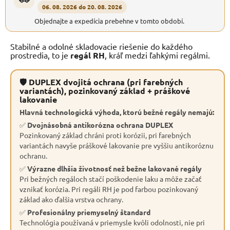
06. 08. 2026 do 20. 08. 2026
Objednajte a expedícia prebehne v tomto období.
Stabilné a odolné skladovacie riešenie do každého
prostredia, to je
regál RH
, kráľ medzi ľahkými regálmi.
🛡 DUPLEX dvojitá ochrana (pri farebných
variantách), pozinkovaný základ + práškové
lakovanie
Hlavná technologická výhoda, ktorú bežné regály nemajú:
✅
Dvojnásobná antikorózna ochrana DUPLEX
Pozinkovaný základ chráni proti korózii, pri farebných
variantách navyše práškové lakovanie pre vyššiu antikoróznu
ochranu.
✅
Výrazne dlhšia životnosť než bežne lakované regály
Pri bežných regáloch stačí poškodenie laku a môže začať
vznikať korózia. Pri regáli RH je pod farbou pozinkovaný
základ ako ďalšia vrstva ochrany.
✅
Profesionálny priemyselný štandard
Technológia používaná v priemysle kvôli odolnosti, nie pri