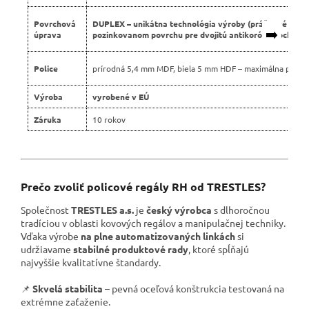
Povrchová
DUPLEX – unikátna technológia výroby (práškové lako
➡️
úprava
pozinkovanom povrchu pre dvojitú antikoróznu ochranu
Police
prírodná 5,4 mm MDF, biela 5 mm HDF – maximálna pevno
Výroba
vyrobené v EÚ
Záruka
10 rokov
Prečo zvoliť policové regály RH od TRESTLES?
Společnost
TRESTLES a.s.
je
český výrobca
s dlhoročnou
tradíciou v oblasti kovových regálov a manipulačnej techniky.
Vďaka výrobe
na plne automatizovaných linkách
si
udržiavame
stabilné produktové rady
, ktoré spĺňajú
najvyššie kvalitatívne štandardy.
📌
Skvelá stabilita
– pevná oceľová konštrukcia testovaná na
extrémne zaťaženie.