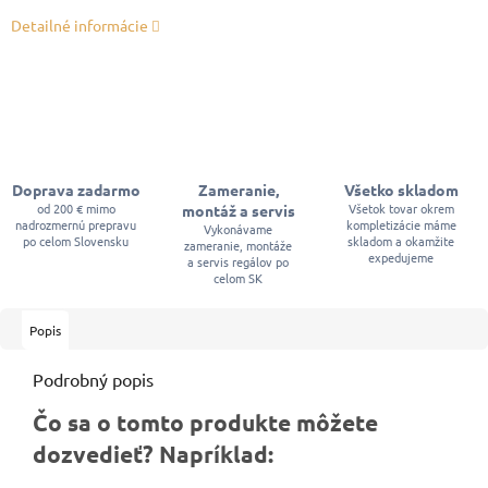
Detailné informácie
Doprava zadarmo
Zameranie,
Všetko skladom
od 200 € mimo
Všetok tovar okrem
montáž a servis
nadrozmernú prepravu
kompletizácie máme
Vykonávame
po celom Slovensku
skladom a okamžite
zameranie, montáže
expedujeme
a servis regálov po
celom SK
Popis
Podrobný popis
Čo sa o tomto produkte môžete
dozvedieť? Napríklad: