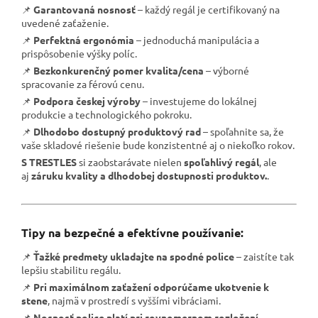
📌
Garantovaná nosnosť
– každý regál je certifikovaný na
uvedené zaťaženie.
📌
Perfektná ergonómia
– jednoduchá manipulácia a
prispôsobenie výšky políc.
📌
Bezkonkurenčný pomer kvalita/cena
– výborné
spracovanie za férovú cenu.
📌
Podpora českej výroby
– investujeme do lokálnej
produkcie a technologického pokroku.
📌
Dlhodobo dostupný produktový rad
– spoľahnite sa, že
vaše skladové riešenie bude konzistentné aj o niekoľko rokov.
S TRESTLES
si zaobstarávate nielen
spoľahlivý regál
, ale
aj
záruku kvality a dlhodobej dostupnosti produktov.
.
Tipy na bezpečné a efektívne používanie:
📌
Ťažké predmety ukladajte na spodné police
– zaistíte tak
lepšiu stabilitu regálu.
📌
Pri maximálnom zaťažení odporúčame ukotvenie k
stene
, najmä v prostredí s vyššími vibráciami.
📌
Nosnosť police platí pri rovnomernom rozložení