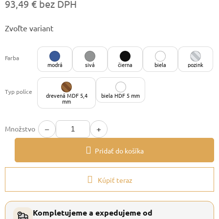
93,49 € bez DPH
Jednotková
Zvoľte variant
cena:
Farba
modrá
sivá
čierna
biela
pozink
Typ police
drevená MDF 5,4
biela HDF 5 mm
mm
−
+
Množstvo
Pridať do košíka
Kúpiť teraz
Kompletujeme a expedujeme od