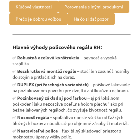
Kľúčové vlastnosti
Porovnanie s inými produktmi
Prečo je dobrou voľbou
Na čo si dať pozor
Hlavné výhody policového regálu RH:
✅
Robustná oceľová konštrukcia
– pevnosť a vysoká
stabilita.
✅
Bezskrutková montáž regálu
– stačí len zasunúť nosníky
do stojín a pritlačiť ich na doraz.
✅
DUPLEX (pri farebných variantách)
– práškové lakovanie
na pozinkovanom povrchu pre dvojitú antikoróznu ochranu.
✅
Pozinkovaný základ aj pod farbou
– aj pri lokálnom
poškodení laku nezostáva oceľ „na holom plechu“ ako pri
bežne lakovaných regáloch, čo zvyšuje životnosť regálu.
✅
Nosnosť regálu
– spoľahlivo unesie všetko od ťažkých
úložných boxov a náradia až po objemné zásoby či materiál.
✅
Nastaviteľné police
– flexibilný skladovací priestor s
možnosťou úpravy výšky políc.