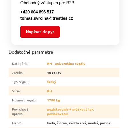
Obchodný zástupca pre B2B
+420 604 896 517
tomas.svrcina@trestles.cz
Napísať dopyt
Dodatočné parametre
Kategória
:
RH - univerzálne regály
Záruka
:
10 rokov
Typ regálu
:
ľahký
Séria
:
RH
Nosnosť regálu
:
1750 kg
Povrchová
pozinkovanie + práškový lak
,
úprava
:
pozinkovanie
Farba
:
biela, čierna, svetlo sivá, modrá, pozink