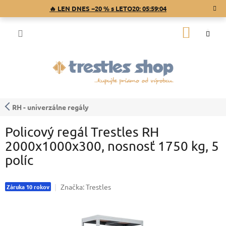
Prejsť
🔥 LEN DNES −20 % s LETO20:
05:59:03
na
obsah
NÁKU
KOŠÍK
RH - univerzálne regály
Policový regál Trestles RH
2000x1000x300, nosnosť 1750 kg, 5
políc
Značka:
Trestles
Záruka 10 rokov