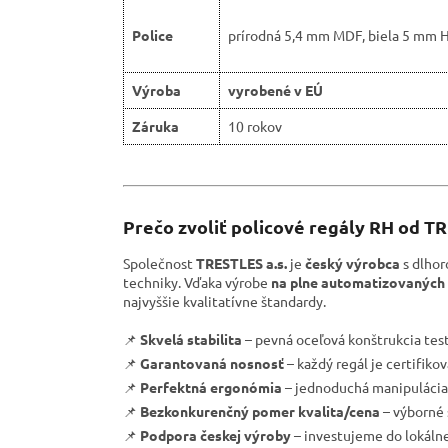
Police
prírodná 5,4 mm MDF, biela 5 mm 
Výroba
vyrobené v EÚ
Záruka
10 rokov
Prečo zvoliť policové regály RH od T
Společnost
TRESTLES a.s.
je
český výrobca
s dlhor
techniky. Vďaka výrobe
na plne automatizovaných 
najvyššie kvalitatívne štandardy.
📌
Skvelá stabilita
– pevná oceľová konštrukcia tes
📌
Garantovaná nosnosť
– každý regál je certifik
📌
Perfektná ergonómia
– jednoduchá manipulácia 
📌
Bezkonkurenčný pomer kvalita/cena
– výborné 
📌
Podpora českej výroby
– investujeme do lokáln