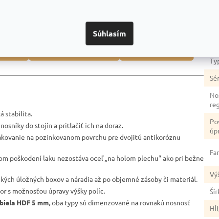
Dod
dozvedieť? Napríklad:
Ka
Súhlasím
Zá
duktmi
Prečo je dobrou voľbou
Na čo si dať pozor
Ty
Sér
No
re
 stabilita.
Po
nosníky do stojín a pritlačiť ich na doraz.
úp
akovanie na pozinkovanom povrchu pre dvojitú antikoróznu
Fa
lnom poškodení laku nezostáva oceľ „na holom plechu“ ako pri bežne
Vý
žkých úložných boxov a náradia až po objemné zásoby či materiál.
tor s možnosťou úpravy výšky políc.
Šír
biela HDF 5 mm
, oba typy sú dimenzované na rovnakú nosnosť
Hĺ