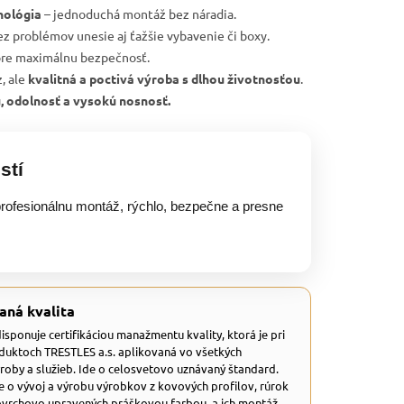
nológia
– jednoduchá montáž bez náradia.
ez problémov unesie aj ťažšie vybavenie či boxy.
re maximálnu bezpečnosť.
, ale
kvalitná a poctivá výroba s dlhou životnosťou
.
u, odolnosť a vysokú nosnosť.
stí
rofesionálnu montáž, rýchlo, bezpečne a presne
aná kvalita
 disponuje certifikáciou manažmentu kvality, ktorá je pri
duktoch TRESTLES a.s. aplikovaná vo všetkých
ýroby a služieb. Ide o celosvetovo uznávaný štandard.
e o vývoj a výrobu výrobkov z kovových profilov, rúrok
ovrchovo upravených práškovou farbou, a ich montáž.