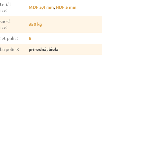
teriál
MDF 5,4 mm
,
HDF 5 mm
lice
:
snosť
350 kg
lice
:
čet políc
:
6
rba police
:
prírodná, biela