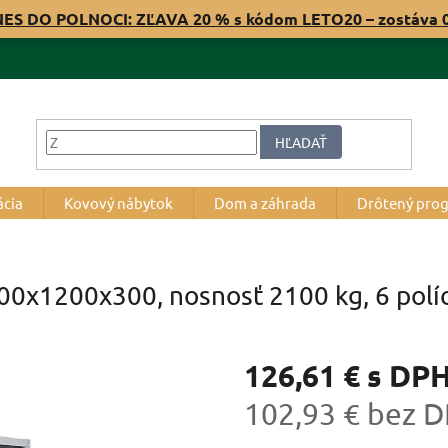
NES DO POLNOCI: ZĽAVA 20 % s kódom LETO20 – zostáva
HĽADAŤ
ácia
Kovový nábytok
Dom a záhrada
Drôtený pro
000x1200x300, nosnosť 2100 kg, 6 polí
126,61 €
s DP
102,93 € bez 