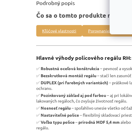
Podrobný popis
Čo sa o tomto produkte môžete 
Kľúčové vlastnosti
Porovnanie s inými pro
Hlavné výhody policového regálu RH:
✅
Robustná oceľová konštrukcia
– pevnosť a vysoká
✅
Bezskrutková montáž regálu
– stačí len zasunúť 
✅
DUPLEX (pri farebných variantách)
– práškové l
ochranu.
✅
Pozinkovaný základ aj pod farbou
– aj pri loká
lakovaných regáloch, čo zvyšuje životnosť regálu.
✅
Nosnosť regálu
– spoľahlivo unesie všetko od ťa
✅
Nastaviteľné police
– flexibilný skladovací pries
✅
Voľba typu police
–
prírodná MDF 5,4 mm
alebo
regálu.