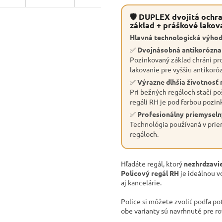
🛡 DUPLEX dvojitá ochra
základ + práškové lakov
Hlavná technologická výhod
✅
Dvojnásobná antikorózn
Pozinkovaný základ chráni pro
lakovanie pre vyššiu antikoró
✅
Výrazne dlhšia životnosť 
Pri bežných regáloch stačí po
regáli RH je pod farbou pozin
✅
Profesionálny priemyseln
Technológia používaná v priem
regáloch.
Hľadáte regál, ktorý
nezhrdzavie
Policový regál RH
je ideálnou v
aj kancelárie.
Police si môžete zvoliť podľa po
obe varianty sú navrhnuté pre r