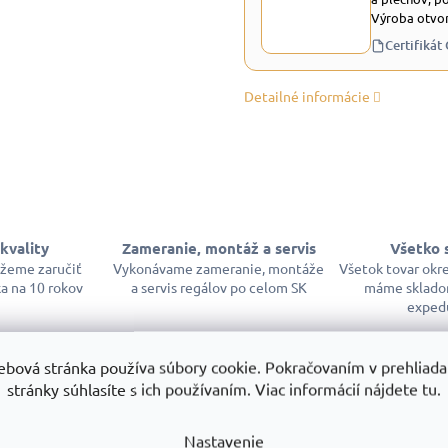
Výroba otvor
Certifikát
Detailné informácie
kvality
Zameranie, montáž a servis
Všetko 
ôžeme zaručiť
Vykonávame zameranie, montáže
Všetok tovar okr
a na 10 rokov
a servis regálov po celom SK
máme sklado
exped
ebová stránka používa súbory cookie. Pokračovaním v prehliadan
stránky súhlasíte s ich používaním. Viac informácií nájdete tu.
Nastavenie