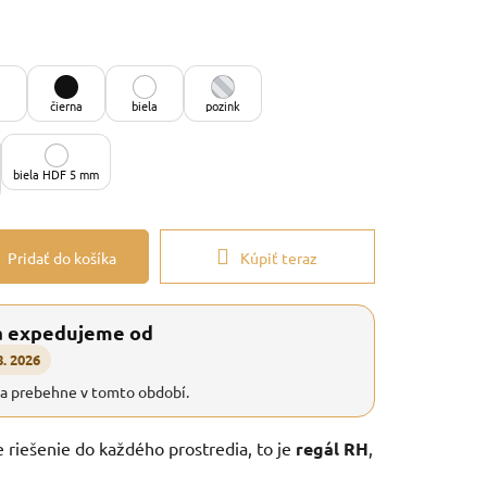
čierna
biela
pozink
biela HDF 5 mm
Pridať do košíka
Kúpiť teraz
a expedujeme od
8. 2026
ia prebehne v tomto období.
e riešenie do každého prostredia, to je
regál RH
,