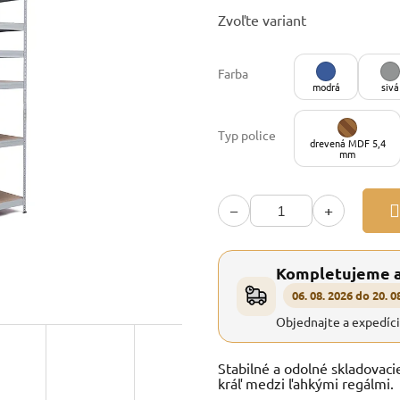
Jednotková
Zvoľte variant
cena:
Farba
modrá
sivá
Typ police
drevená MDF 5,4
mm
−
+
Kompletujeme 
06. 08. 2026 do 20. 0
Objednajte a expedíc
Stabilné a odolné skladovaci
kráľ medzi ľahkými regálmi.