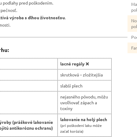
nu podlahy pred poškodením.
Ma
po
zpečnosť.
ctivá výroba s dlhou životnosťou
.
No
nosti.
po
Po
Fa
rhu:
lacné regály ❌
skrutková – zložitejšia
slabší plech
nejasného pôvodu, môžu
uvoľňovať zápach a
toxíny
lakovanie na holý plech
ýroby (práškové lakovanie
(pri poškodení laku môže
jitú antikoróznu ochranu)
začať korózia)