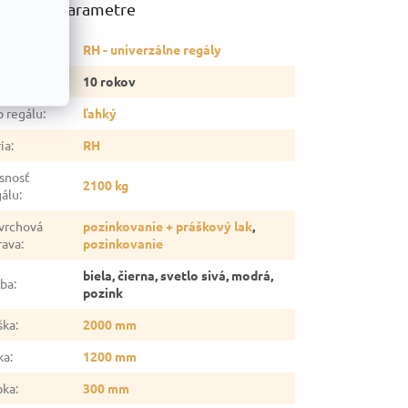
atočné parametre
tegória
:
RH - univerzálne regály
ruka
:
10 rokov
p regálu
:
ľahký
ia
:
RH
snosť
2100 kg
gálu
:
vrchová
pozinkovanie + práškový lak
,
rava
:
pozinkovanie
biela, čierna, svetlo sivá, modrá,
rba
:
pozink
ška
:
2000 mm
ka
:
1200 mm
bka
:
300 mm