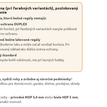
na (pri farebných variantách), pozinkovaný
anie
a, ktorú bežné regály nemajú:
a ochrana DUPLEX
ti korózii, pri farebných variantách navyše práškové
znu ochranu.
než bežne lakované regály
škodenie laku a môže začať vznikať korózia. Pri
kovaný základ ako ďalšia vrstva ochrany.
ý štandard
ysle kvôli odolnosti, nie pri lacných hobby
, vydrží roky a zvládne aj náročné podmienky
?
oľbou pre domácnosti, garáže, dielne, predajne, sklady
treby –
prírodné MDF 5,4 mm
alebo
biele HDF 5 mm
,
ovnakú nosnosť.