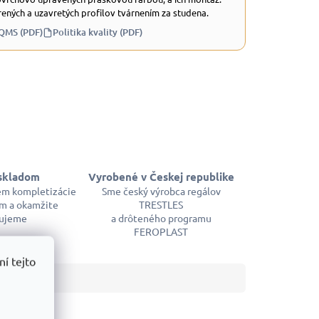
ených a uzavretých profilov tvárnením za studena.
 QMS (PDF)
Politika kvality (PDF)
skladom
Vyrobené v Českej republike
em kompletizácie
Sme český výrobca regálov
m a okamžite
TRESTLES
ujeme
a drôteného programu
FEROPLAST
í tejto