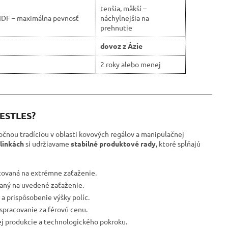
tenšia, mäkší –
HDF – maximálna pevnosť
náchylnejšia na
prehnutie
dovoz z Ázie
2 roky alebo menej
RESTLES?
očnou tradíciou v oblasti kovových regálov a manipulačnej
linkách
si udržiavame
stabilné produktové rady
, ktoré spĺňajú
tovaná na extrémne zaťaženie.
ovaný na uvedené zaťaženie.
a prispôsobenie výšky políc.
spracovanie za férovú cenu.
ej produkcie a technologického pokroku.