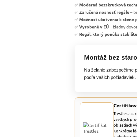
✅
Moderná bezskrutková tech
✅
Zaručená nosnosť regálu
– b
✅
Možnosť ukotvenia k stene
p
✅
Vyrobené v EÚ
– žiadny dovoz
✅
Regál, ktorý ponúka stabilit
Montáž bez staro
Na želanie zabezpečíme p
podľa vašich požiadaviek.
Certifikov
Trestles a.s.
všetkých pro
oblastiach v
Konkrétne id
a plechov, p