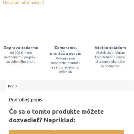
Detailné informácie
Doprava zadarmo
Zameranie,
Všetko skladom
od 200 € mimo
Všetok tovar okrem
montáž a servis
nadrozmernú prepravu
kompletizácie máme
Vykonávame
po celom Slovensku
skladom a okamžite
zameranie, montáže
expedujeme
a servis regálov po
celom SK
Popis
Podrobný popis
Čo sa o tomto produkte môžete
dozvedieť? Napríklad: