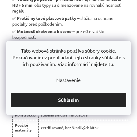
HDF 5 mm
, oba typy sú dimenzované na rovnakú nosnosť
regálu.
✅
Protišmykové plastové pätky
– slúžia na ochranu
podlahy pred poškodením.
✅
Možnosť ukotvenia k stene
– pre ešte väčšiu
bezpečnosť.
✅
Vyrobené v EÚ
– žiadny dovoz, ale
kvalitná a poctivá
Táto webová stránka používa súbory cookie.
výroba s dlhou životnosťou
.
Pokračovaním v prehliadaní tejto stránky súhlasíte s
✅
10 rokov záruka
– dôkaz kvality a dlhodobej odolnosti.
ich používaním. Viac informácií nájdete tu.
Nastavenie
📊 Porovnanie s bežnými regálmi na trhu:
Vlastnosť
regály Trestles RH 🏆
Súhlasím
Montáž
bezskrutková – jednoduchá
Konštrukcia
stabilná silnostenná oceľová
Použité
certifikované, bez škodlivých látok
materiály