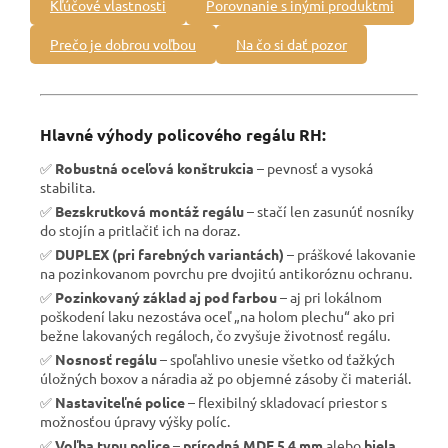
Kľúčové vlastnosti
Porovnanie s inými produktmi
Prečo je dobrou voľbou
Na čo si dať pozor
Hlavné výhody policového regálu RH:
✅
Robustná oceľová konštrukcia
– pevnosť a vysoká
stabilita.
✅
Bezskrutková montáž regálu
– stačí len zasunúť nosníky
do stojín a pritlačiť ich na doraz.
✅
DUPLEX (pri farebných variantách)
– práškové lakovanie
na pozinkovanom povrchu pre dvojitú antikoróznu ochranu.
✅
Pozinkovaný základ aj pod farbou
– aj pri lokálnom
poškodení laku nezostáva oceľ „na holom plechu“ ako pri
bežne lakovaných regáloch, čo zvyšuje životnosť regálu.
✅
Nosnosť regálu
– spoľahlivo unesie všetko od ťažkých
úložných boxov a náradia až po objemné zásoby či materiál.
✅
Nastaviteľné police
– flexibilný skladovací priestor s
možnosťou úpravy výšky políc.
✅
Voľba typu police
–
prírodná MDF 5,4 mm
alebo
biela