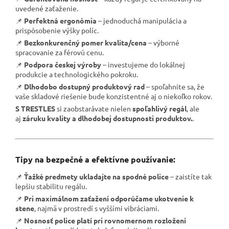
uvedené zaťaženie.
📌
Perfektná ergonómia
– jednoduchá manipulácia a
prispôsobenie výšky políc.
📌
Bezkonkurenčný pomer kvalita/cena
– výborné
spracovanie za férovú cenu.
📌
Podpora českej výroby
– investujeme do lokálnej
produkcie a technologického pokroku.
📌
Dlhodobo dostupný produktový rad
– spoľahnite sa, že
vaše skladové riešenie bude konzistentné aj o niekoľko rokov.
S TRESTLES
si zaobstarávate nielen
spoľahlivý regál
, ale
aj
záruku kvality a dlhodobej dostupnosti produktov.
.
Tipy na bezpečné a efektívne používanie:
📌
Ťažké predmety ukladajte na spodné police
– zaistíte tak
lepšiu stabilitu regálu.
📌
Pri maximálnom zaťažení odporúčame ukotvenie k
stene
, najmä v prostredí s vyššími vibráciami.
📌
Nosnosť police platí pri rovnomernom rozložení