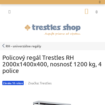
Prejsť
na
NÁKU
obsah
KOŠÍK
RH - univerzálne regály
Policový regál Trestles RH
2000x1400x400, nosnosť 1200 kg, 4
police
Značka:
Trestles
Záruka 10 rokov