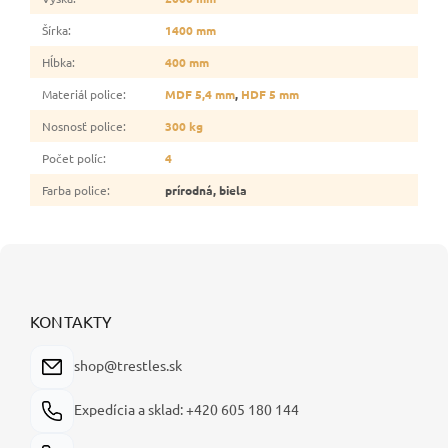
Šírka
:
1400 mm
Hĺbka
:
400 mm
Materiál police
:
MDF 5,4 mm
,
HDF 5 mm
Nosnosť police
:
300 kg
Počet políc
:
4
Farba police
:
prírodná, biela
Z
á
p
ä
KONTAKTY
t
i
shop@trestles.sk
e
Expedícia a sklad: +420 605 180 144