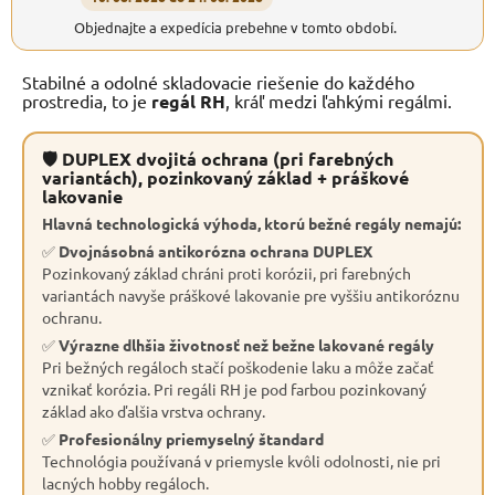
Objednajte a expedícia prebehne v tomto období.
Stabilné a odolné skladovacie riešenie do každého
prostredia, to je
regál RH
, kráľ medzi ľahkými regálmi.
🛡 DUPLEX dvojitá ochrana (pri farebných
variantách), pozinkovaný základ + práškové
lakovanie
Hlavná technologická výhoda, ktorú bežné regály nemajú:
✅
Dvojnásobná antikorózna ochrana DUPLEX
Pozinkovaný základ chráni proti korózii, pri farebných
variantách navyše práškové lakovanie pre vyššiu antikoróznu
ochranu.
✅
Výrazne dlhšia životnosť než bežne lakované regály
Pri bežných regáloch stačí poškodenie laku a môže začať
vznikať korózia. Pri regáli RH je pod farbou pozinkovaný
základ ako ďalšia vrstva ochrany.
✅
Profesionálny priemyselný štandard
Technológia používaná v priemysle kvôli odolnosti, nie pri
lacných hobby regáloch.