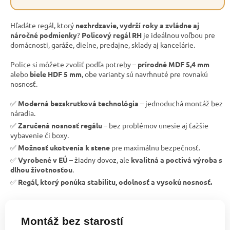
Hľadáte regál, ktorý
nezhrdzavie, vydrží roky a zvládne aj
náročné podmienky
?
Policový regál RH
je ideálnou voľbou pre
domácnosti, garáže, dielne, predajne, sklady aj kancelárie.
Police si môžete zvoliť podľa potreby –
prírodné MDF 5,4 mm
alebo
biele HDF 5 mm
, obe varianty sú navrhnuté pre rovnakú
nosnosť.
✅
Moderná bezskrutková technológia
– jednoduchá montáž bez
náradia.
✅
Zaručená nosnosť regálu
– bez problémov unesie aj ťažšie
vybavenie či boxy.
✅
Možnosť ukotvenia k stene
pre maximálnu bezpečnosť.
✅
Vyrobené v EÚ
– žiadny dovoz, ale
kvalitná a poctivá výroba s
dlhou životnosťou
.
✅
Regál, ktorý ponúka stabilitu, odolnosť a vysokú nosnosť.
Montáž bez starostí