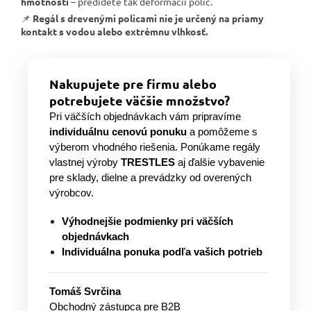
hmotnosti
– predídete tak deformácii políc.
📌
Regál s drevenými policami nie je určený na priamy
kontakt s vodou alebo extrémnu vlhkosť.
Nakupujete pre firmu alebo
potrebujete väčšie množstvo?
Pri väčších objednávkach vám pripravíme
individuálnu cenovú ponuku
a pomôžeme s
výberom vhodného riešenia. Ponúkame regály
vlastnej výroby
TRESTLES
aj ďalšie vybavenie
pre sklady, dielne a prevádzky od overených
výrobcov.
Výhodnejšie podmienky pri väčších
objednávkach
Individuálna ponuka podľa vašich potrieb
Tomáš Svrčina
Obchodný zástupca pre B2B