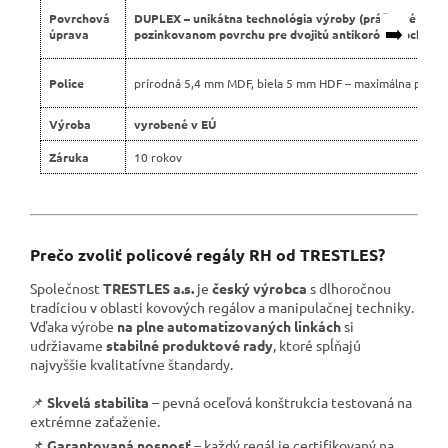
Povrchová
DUPLEX – unikátna technológia výroby (práškové lako
➡️
úprava
pozinkovanom povrchu pre dvojitú antikoróznu ochranu
Police
prírodná 5,4 mm MDF, biela 5 mm HDF – maximálna pevno
Výroba
vyrobené v EÚ
Záruka
10 rokov
Prečo zvoliť policové regály RH od TRESTLES?
Společnost
TRESTLES a.s.
je
český výrobca
s dlhoročnou
tradíciou v oblasti kovových regálov a manipulačnej techniky.
Vďaka výrobe
na plne automatizovaných linkách
si
udržiavame
stabilné produktové rady
, ktoré spĺňajú
najvyššie kvalitatívne štandardy.
📌
Skvelá stabilita
– pevná oceľová konštrukcia testovaná na
extrémne zaťaženie.
📌
Garantovaná nosnosť
– každý regál je certifikovaný na