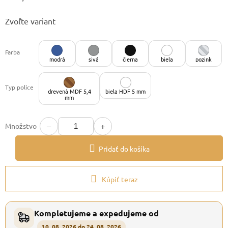
Jednotková
Zvoľte variant
cena:
Farba
modrá
sivá
čierna
biela
pozink
Typ police
drevená MDF 5,4
biela HDF 5 mm
mm
−
+
Množstvo
Pridať do košíka
Kúpiť teraz
Kompletujeme a expedujeme od
10. 08. 2026 do 24. 08. 2026