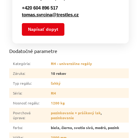
+420 604 896 517
tomas.svrcina@trestles.cz
Napísať dopyt
Dodatočné parametre
Kategória
:
RH - univerzálne regály
Záruka
:
10 rokov
Typ regálu
:
ľahký
Séria
:
RH
Nosnosť regálu
:
1200 kg
Povrchová
pozinkovanie + práškový lak
,
úprava
:
pozinkovanie
Farba
:
biela, čierna, svetlo sivá, modrá, pozink
Výška
:
2000 mm