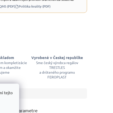
 QMS (PDF)
Politika kvality (PDF)
skladom
Vyrobené v Českej republike
em kompletizácie
Sme český výrobca regálov
m a okamžite
TRESTLES
ujeme
a drôteného programu
FEROPLAST
í tejto
atočné parametre