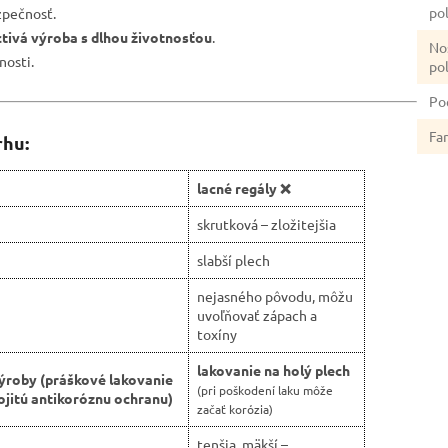
po
zpečnosť.
ctivá výroba s dlhou životnosťou
.
No
nosti.
po
Po
Fa
rhu:
lacné regály ❌
skrutková – zložitejšia
slabší plech
nejasného pôvodu, môžu
uvoľňovať zápach a
toxíny
lakovanie na holý plech
ýroby (práškové lakovanie
(pri poškodení laku môže
jitú antikoróznu ochranu)
začať korózia)
tenšia, mäkší –