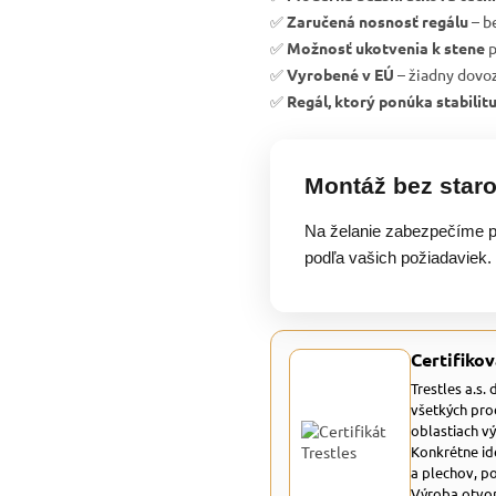
✅
Zaručená nosnosť regálu
– b
✅
Možnosť ukotvenia k stene
p
✅
Vyrobené v EÚ
– žiadny dovoz
✅
Regál, ktorý ponúka stabilit
Montáž bez staro
Na želanie zabezpečíme p
podľa vašich požiadaviek.
Certifikov
Trestles a.s.
všetkých pro
oblastiach v
Konkrétne id
a plechov, p
Výroba otvor