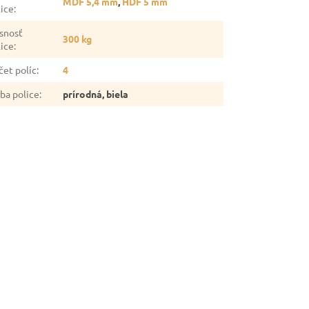
MDF 5,4 mm
,
HDF 5 mm
lice
:
snosť
300 kg
lice
:
čet políc
:
4
rba police
:
prírodná, biela