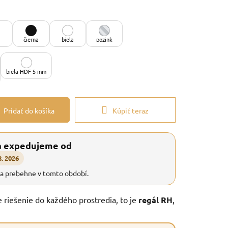
čierna
biela
pozink
biela HDF 5 mm
Pridať do košíka
Kúpiť teraz
a expedujeme od
8. 2026
ia prebehne v tomto období.
e riešenie do každého prostredia, to je
regál RH
,