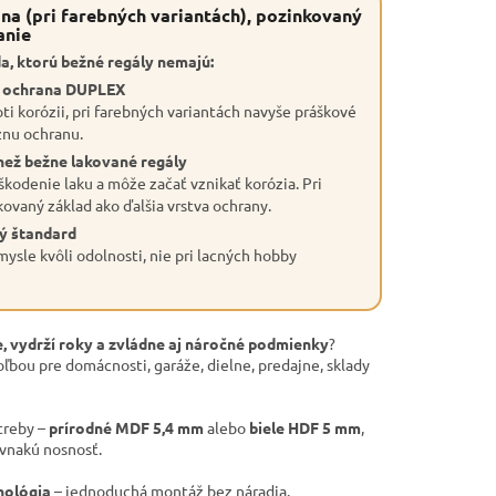
na (pri farebných variantách), pozinkovaný
anie
a, ktorú bežné regály nemajú:
a ochrana DUPLEX
ti korózii, pri farebných variantách navyše práškové
znu ochranu.
než bežne lakované regály
škodenie laku a môže začať vznikať korózia. Pri
kovaný základ ako ďalšia vrstva ochrany.
ý štandard
ysle kvôli odolnosti, nie pri lacných hobby
, vydrží roky a zvládne aj náročné podmienky
?
oľbou pre domácnosti, garáže, dielne, predajne, sklady
treby –
prírodné MDF 5,4 mm
alebo
biele HDF 5 mm
,
ovnakú nosnosť.
nológia
– jednoduchá montáž bez náradia.