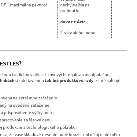
HDF – maximálna pevnosť
náchylnejšia na
prehnutie
dovoz z Ázie
2 roky alebo menej
RESTLES?
očnou tradíciou v oblasti kovových regálov a manipulačnej
linkách
si udržiavame
stabilné produktové rady
, ktoré spĺňajú
tovaná na extrémne zaťaženie.
ovaný na uvedené zaťaženie.
a prispôsobenie výšky políc.
spracovanie za férovú cenu.
ej produkcie a technologického pokroku.
e sa, že vaše skladové riešenie bude konzistentné aj o niekoľko