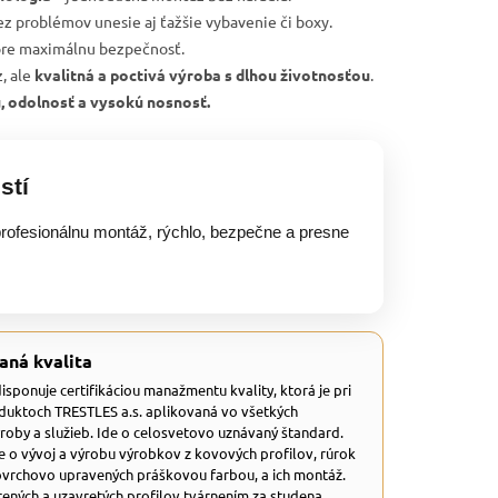
ez problémov unesie aj ťažšie vybavenie či boxy.
re maximálnu bezpečnosť.
, ale
kvalitná a poctivá výroba s dlhou životnosťou
.
u, odolnosť a vysokú nosnosť.
stí
rofesionálnu montáž, rýchlo, bezpečne a presne
aná kvalita
 disponuje certifikáciou manažmentu kvality, ktorá je pri
duktoch TRESTLES a.s. aplikovaná vo všetkých
ýroby a služieb. Ide o celosvetovo uznávaný štandard.
e o vývoj a výrobu výrobkov z kovových profilov, rúrok
ovrchovo upravených práškovou farbou, a ich montáž.
ených a uzavretých profilov tvárnením za studena.