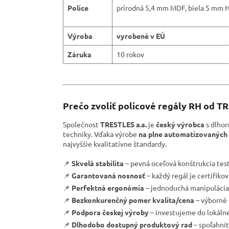
Police
prírodná 5,4 mm MDF, biela 5 mm 
Výroba
vyrobené v EÚ
Záruka
10 rokov
Prečo zvoliť policové regály RH od T
Společnost
TRESTLES a.s.
je
český výrobca
s dlhor
techniky. Vďaka výrobe
na plne automatizovaných 
najvyššie kvalitatívne štandardy.
📌
Skvelá stabilita
– pevná oceľová konštrukcia tes
📌
Garantovaná nosnosť
– každý regál je certifik
📌
Perfektná ergonómia
– jednoduchá manipulácia 
📌
Bezkonkurenčný pomer kvalita/cena
– výborné 
📌
Podpora českej výroby
– investujeme do lokáln
📌
Dlhodobo dostupný produktový rad
– spoľahnit