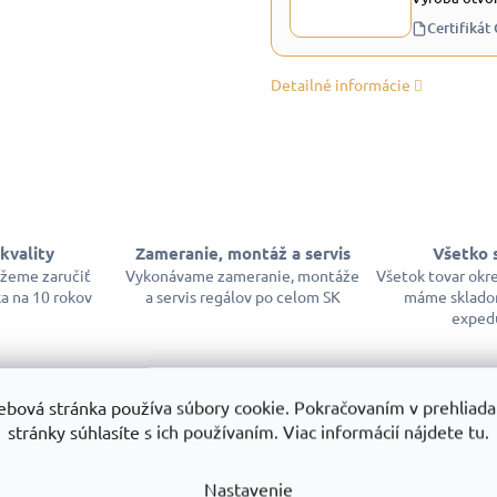
Certifikát
Detailné informácie
kvality
Zameranie, montáž a servis
Všetko 
ôžeme zaručiť
Vykonávame zameranie, montáže
Všetok tovar okr
a na 10 rokov
a servis regálov po celom SK
máme sklado
exped
ebová stránka používa súbory cookie. Pokračovaním v prehliadan
stránky súhlasíte s ich používaním. Viac informácií nájdete tu.
Dod
Nastavenie