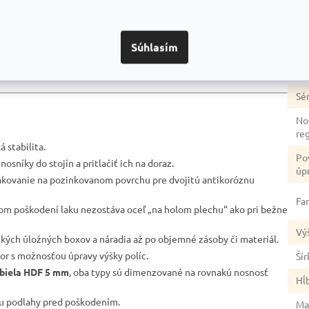
dozvedieť? Napríklad:
Ka
Súhlasím
Zá
duktmi
Prečo je dobrou voľbou
Na čo si dať pozor
Ty
Sér
No
re
 stabilita.
Po
nosníky do stojín a pritlačiť ich na doraz.
úp
akovanie na pozinkovanom povrchu pre dvojitú antikoróznu
Fa
lnom poškodení laku nezostáva oceľ „na holom plechu“ ako pri bežne
Vý
žkých úložných boxov a náradia až po objemné zásoby či materiál.
tor s možnosťou úpravy výšky políc.
Šír
biela HDF 5 mm
, oba typy sú dimenzované na rovnakú nosnosť
Hĺ
nu podlahy pred poškodením.
Ma