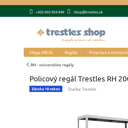
Prejsť
na
+420 603 954 949
shop@trestles.sk
obsah
Mega AKCIA
Regály
Preprava a manipul
RH - univerzálne regály
Policový regál Trestles RH 2
Značka:
Trestles
Záruka 10 rokov