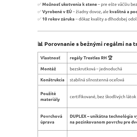
✅
Možnosť ukotvenia k stene
– pre ešte väčšiu be
✅
Vyrobené v EÚ
– žiadny dovoz, ale
kvalitná a po
✅
10 rokov záruka
– dôkaz kvality a dlhodobej odol
📊 Porovnanie s bežnými regálmi na t
Vlastnosť
regály Trestles RH 🏆
Montáž
bezskrutková – jednoduchá
Konštrukcia
stabilná silnostenná oceľová
Použité
certifikované, bez škodlivých látok
materiály
Povrchová
DUPLEX – unikátna technológia v
úprava
na pozinkovanom povrchu pre dvo