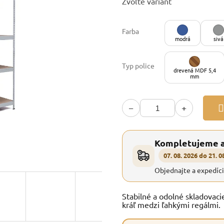
Zvoľte variant
cena:
Farba
modrá
sivá
Typ police
drevená MDF 5,4
mm
−
+
Kompletujeme 
07. 08. 2026 do 21. 0
Objednajte a expedíc
Stabilné a odolné skladovaci
kráľ medzi ľahkými regálmi.