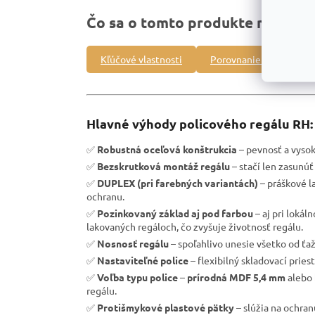
Čo sa o tomto produkte môžete 
Kľúčové vlastnosti
Porovnanie s inými pro
Hlavné výhody policového regálu RH:
✅
Robustná oceľová konštrukcia
– pevnosť a vysoká
✅
Bezskrutková montáž regálu
– stačí len zasunúť 
✅
DUPLEX (pri farebných variantách)
– práškové l
ochranu.
✅
Pozinkovaný základ aj pod farbou
– aj pri loká
lakovaných regáloch, čo zvyšuje životnosť regálu.
✅
Nosnosť regálu
– spoľahlivo unesie všetko od ťa
✅
Nastaviteľné police
– flexibilný skladovací pries
✅
Voľba typu police
–
prírodná MDF 5,4 mm
alebo
regálu.
✅
Protišmykové plastové pätky
– slúžia na ochra