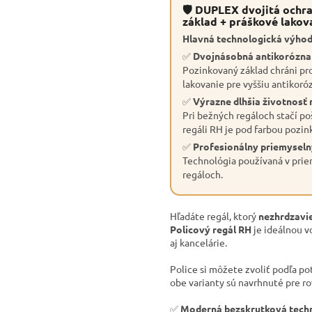
🛡 DUPLEX dvojitá ochra
základ + práškové lakov
Hlavná technologická výhod
✅
Dvojnásobná antikorózn
Pozinkovaný základ chráni pro
lakovanie pre vyššiu antikoró
✅
Výrazne dlhšia životnosť 
Pri bežných regáloch stačí po
regáli RH je pod farbou pozin
✅
Profesionálny priemyseln
Technológia používaná v priem
regáloch.
Hľadáte regál, ktorý
nezhrdzavie
Policový regál RH
je ideálnou v
aj kancelárie.
Police si môžete zvoliť podľa po
obe varianty sú navrhnuté pre r
✅
Moderná bezskrutková tech