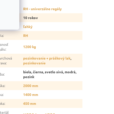
tegória
:
RH - univerzálne regály
ruka
:
10 rokov
p regálu
:
ľahký
ia
:
RH
snosť
1200 kg
gálu
:
vrchová
pozinkovanie + práškový lak
,
rava
:
pozinkovanie
biela, čierna, svetlo sivá, modrá,
rba
:
pozink
ška
:
2000 mm
ka
:
1400 mm
bka
:
450 mm
teriál