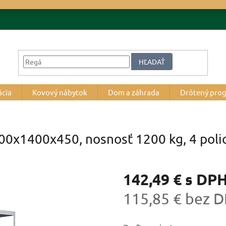
HĽADAŤ
ácia
Kovový nábytok
Dom a záhrada
Drôtený pro
000x1400x450, nosnosť 1200 kg, 4 poli
142,49 €
s DP
115,85 € bez 
Jednotková