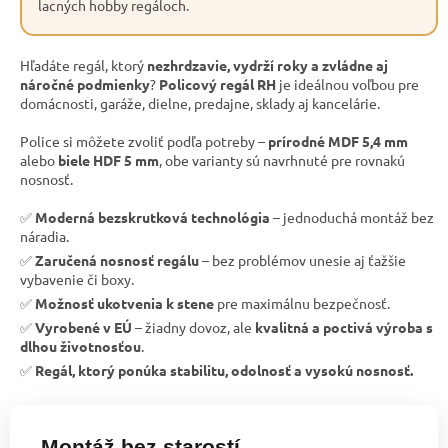
lacných hobby regáloch.
Hľadáte regál, ktorý
nezhrdzavie, vydrží roky a zvládne aj
náročné podmienky
?
Policový regál RH
je ideálnou voľbou pre
domácnosti, garáže, dielne, predajne, sklady aj kancelárie.
Police si môžete zvoliť podľa potreby –
prírodné MDF 5,4 mm
alebo
biele HDF 5 mm
, obe varianty sú navrhnuté pre rovnakú
nosnosť.
✅
Moderná bezskrutková technológia
– jednoduchá montáž bez
náradia.
✅
Zaručená nosnosť regálu
– bez problémov unesie aj ťažšie
vybavenie či boxy.
✅
Možnosť ukotvenia k stene
pre maximálnu bezpečnosť.
✅
Vyrobené v EÚ
– žiadny dovoz, ale
kvalitná a poctivá výroba s
dlhou životnosťou
.
✅
Regál, ktorý ponúka stabilitu, odolnosť a vysokú nosnosť.
Montáž bez starostí