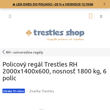
Prejsť
🔥 LEN DNES DO POLNOCI −20 % s VIKEND20
12:19:06
na
obsah
NÁKU
KOŠÍK
RH - univerzálne regály
Policový regál Trestles RH
2000x1400x600, nosnosť 1800 kg, 6
políc
Značka:
Trestles
Záruka 10 rokov