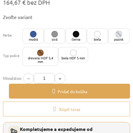
164,67 € bez DPH
Jednotková
Zvoľte variant
cena:
Farba
modrá
sivá
čierna
biela
pozink
Typ police
drevená MDF 5,4
biela HDF 5 mm
mm
−
+
Množstvo
Pridať do košíka
Kúpiť teraz
Kompletujeme a expedujeme od