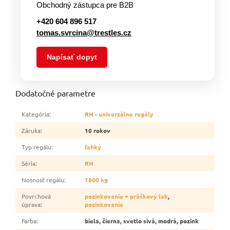
Obchodný zástupca pre B2B
+420 604 896 517
tomas.svrcina@trestles.cz
Napísať dopyt
Dodatočné parametre
Kategória
:
RH - univerzálne regály
Záruka
:
10 rokov
Typ regálu
:
ľahký
Séria
:
RH
Nosnosť regálu
:
1800 kg
Povrchová
pozinkovanie + práškový lak
,
úprava
:
pozinkovanie
Farba
:
biela, čierna, svetlo sivá, modrá, pozink