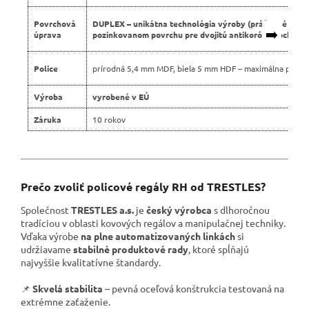
Povrchová
DUPLEX – unikátna technológia výroby (práškové lako
➡️
úprava
pozinkovanom povrchu pre dvojitú antikoróznu ochranu
Police
prírodná 5,4 mm MDF, biela 5 mm HDF – maximálna pevno
Výroba
vyrobené v EÚ
Záruka
10 rokov
Prečo zvoliť policové regály RH od TRESTLES?
Společnost
TRESTLES a.s.
je
český výrobca
s dlhoročnou
tradíciou v oblasti kovových regálov a manipulačnej techniky.
Vďaka výrobe
na plne automatizovaných linkách
si
udržiavame
stabilné produktové rady
, ktoré spĺňajú
najvyššie kvalitatívne štandardy.
📌
Skvelá stabilita
– pevná oceľová konštrukcia testovaná na
extrémne zaťaženie.