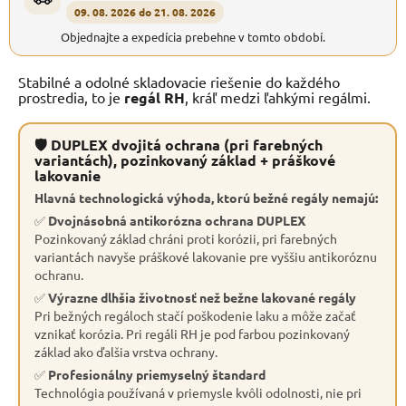
09. 08. 2026 do 21. 08. 2026
Objednajte a expedícia prebehne v tomto období.
Stabilné a odolné skladovacie riešenie do každého
prostredia, to je
regál RH
, kráľ medzi ľahkými regálmi.
🛡 DUPLEX dvojitá ochrana (pri farebných
variantách), pozinkovaný základ + práškové
lakovanie
Hlavná technologická výhoda, ktorú bežné regály nemajú:
✅
Dvojnásobná antikorózna ochrana DUPLEX
Pozinkovaný základ chráni proti korózii, pri farebných
variantách navyše práškové lakovanie pre vyššiu antikoróznu
ochranu.
✅
Výrazne dlhšia životnosť než bežne lakované regály
Pri bežných regáloch stačí poškodenie laku a môže začať
vznikať korózia. Pri regáli RH je pod farbou pozinkovaný
základ ako ďalšia vrstva ochrany.
✅
Profesionálny priemyselný štandard
Technológia používaná v priemysle kvôli odolnosti, nie pri