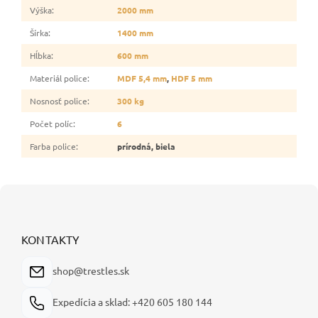
Výška
:
2000 mm
Šírka
:
1400 mm
Hĺbka
:
600 mm
Materiál police
:
MDF 5,4 mm
,
HDF 5 mm
Nosnosť police
:
300 kg
Počet políc
:
6
Farba police
:
prírodná, biela
Z
á
p
ä
KONTAKTY
t
i
shop@trestles.sk
e
Expedícia a sklad: +420 605 180 144