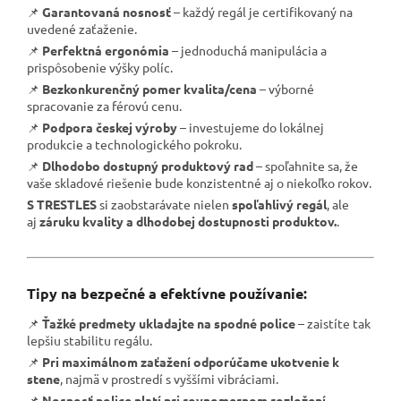
📌
Garantovaná nosnosť
– každý regál je certifikovaný na
uvedené zaťaženie.
📌
Perfektná ergonómia
– jednoduchá manipulácia a
prispôsobenie výšky políc.
📌
Bezkonkurenčný pomer kvalita/cena
– výborné
spracovanie za férovú cenu.
📌
Podpora českej výroby
– investujeme do lokálnej
produkcie a technologického pokroku.
📌
Dlhodobo dostupný produktový rad
– spoľahnite sa, že
vaše skladové riešenie bude konzistentné aj o niekoľko rokov.
S TRESTLES
si zaobstarávate nielen
spoľahlivý regál
, ale
aj
záruku kvality a dlhodobej dostupnosti produktov.
.
Tipy na bezpečné a efektívne používanie:
📌
Ťažké predmety ukladajte na spodné police
– zaistíte tak
lepšiu stabilitu regálu.
📌
Pri maximálnom zaťažení odporúčame ukotvenie k
stene
, najmä v prostredí s vyššími vibráciami.
📌
Nosnosť police platí pri rovnomernom rozložení