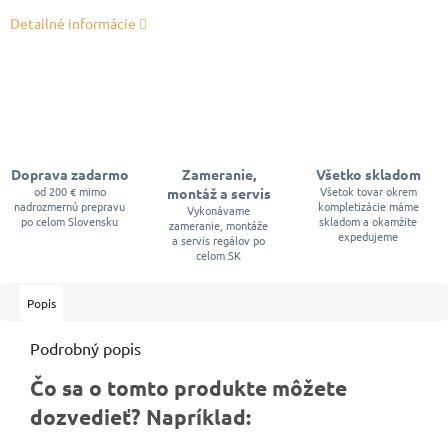
Detailné informácie
Doprava zadarmo
Zameranie,
Všetko skladom
od 200 € mimo
Všetok tovar okrem
montáž a servis
nadrozmernú prepravu
kompletizácie máme
Vykonávame
po celom Slovensku
skladom a okamžite
zameranie, montáže
expedujeme
a servis regálov po
celom SK
Popis
Podrobný popis
Čo sa o tomto produkte môžete
dozvedieť? Napríklad: