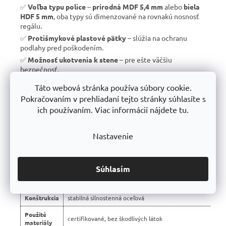
✅
Voľba typu police
–
prírodná MDF 5,4 mm
alebo
biela
HDF 5 mm
, oba typy sú dimenzované na rovnakú nosnosť
regálu.
✅
Protišmykové plastové pätky
– slúžia na ochranu
podlahy pred poškodením.
✅
Možnosť ukotvenia k stene
– pre ešte väčšiu
bezpečnosť.
✅
Vyrobené v EÚ
– žiadny dovoz, ale
kvalitná a poctivá
Táto webová stránka používa súbory cookie.
výroba s dlhou životnosťou
.
Pokračovaním v prehliadaní tejto stránky súhlasíte s
✅
10 rokov záruka
– dôkaz kvality a dlhodobej odolnosti.
ich používaním. Viac informácií nájdete tu.
Nastavenie
📊 Porovnanie s bežnými regálmi na trhu:
Vlastnosť
regály Trestles RH 🏆
Súhlasím
Montáž
bezskrutková – jednoduchá
Konštrukcia
stabilná silnostenná oceľová
Použité
certifikované, bez škodlivých látok
materiály