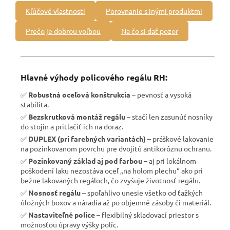
Kľúčové vlastnosti
Porovnanie s inými produktmi
Prečo je dobrou voľbou
Na čo si dať pozor
Hlavné výhody policového regálu RH:
✅
Robustná oceľová konštrukcia
– pevnosť a vysoká
stabilita.
✅
Bezskrutková montáž regálu
– stačí len zasunúť nosníky
do stojín a pritlačiť ich na doraz.
✅
DUPLEX (pri farebných variantách)
– práškové lakovanie
na pozinkovanom povrchu pre dvojitú antikoróznu ochranu.
✅
Pozinkovaný základ aj pod farbou
– aj pri lokálnom
poškodení laku nezostáva oceľ „na holom plechu“ ako pri
bežne lakovaných regáloch, čo zvyšuje životnosť regálu.
✅
Nosnosť regálu
– spoľahlivo unesie všetko od ťažkých
úložných boxov a náradia až po objemné zásoby či materiál.
✅
Nastaviteľné police
– flexibilný skladovací priestor s
možnosťou úpravy výšky políc.