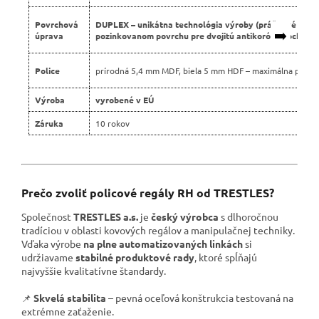
Povrchová
DUPLEX – unikátna technológia výroby (práškové lako
➡️
úprava
pozinkovanom povrchu pre dvojitú antikoróznu ochranu
Police
prírodná 5,4 mm MDF, biela 5 mm HDF – maximálna pevno
Výroba
vyrobené v EÚ
Záruka
10 rokov
Prečo zvoliť policové regály RH od TRESTLES?
Společnost
TRESTLES a.s.
je
český výrobca
s dlhoročnou
tradíciou v oblasti kovových regálov a manipulačnej techniky.
Vďaka výrobe
na plne automatizovaných linkách
si
udržiavame
stabilné produktové rady
, ktoré spĺňajú
najvyššie kvalitatívne štandardy.
📌
Skvelá stabilita
– pevná oceľová konštrukcia testovaná na
extrémne zaťaženie.