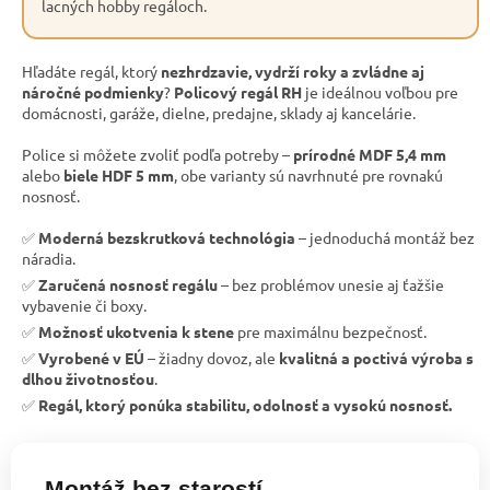
lacných hobby regáloch.
Hľadáte regál, ktorý
nezhrdzavie, vydrží roky a zvládne aj
náročné podmienky
?
Policový regál RH
je ideálnou voľbou pre
domácnosti, garáže, dielne, predajne, sklady aj kancelárie.
Police si môžete zvoliť podľa potreby –
prírodné MDF 5,4 mm
alebo
biele HDF 5 mm
, obe varianty sú navrhnuté pre rovnakú
nosnosť.
✅
Moderná bezskrutková technológia
– jednoduchá montáž bez
náradia.
✅
Zaručená nosnosť regálu
– bez problémov unesie aj ťažšie
vybavenie či boxy.
✅
Možnosť ukotvenia k stene
pre maximálnu bezpečnosť.
✅
Vyrobené v EÚ
– žiadny dovoz, ale
kvalitná a poctivá výroba s
dlhou životnosťou
.
✅
Regál, ktorý ponúka stabilitu, odolnosť a vysokú nosnosť.
Montáž bez starostí