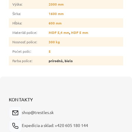
Výška
:
2000 mm
Šírka
:
1600 mm
Hĺbka
:
600 mm
Materiál police
:
MDF 5,4 mm
,
HDF 5 mm
Nosnosť police
:
300 kg
Počet políc
:
5
Farba police
:
prírodná, biela
Z
á
p
ä
KONTAKTY
t
i
shop@trestles.sk
e
Expedícia a sklad: +420 605 180 144