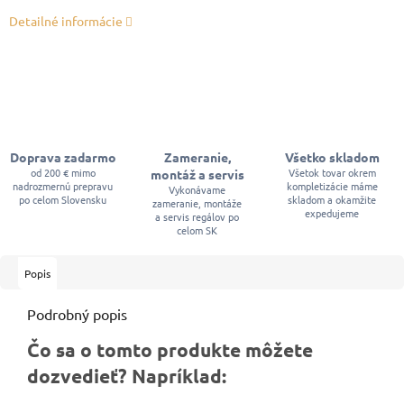
Detailné informácie
Doprava zadarmo
Zameranie,
Všetko skladom
od 200 € mimo
Všetok tovar okrem
montáž a servis
nadrozmernú prepravu
kompletizácie máme
Vykonávame
po celom Slovensku
skladom a okamžite
zameranie, montáže
expedujeme
a servis regálov po
celom SK
Popis
Podrobný popis
Čo sa o tomto produkte môžete
dozvedieť? Napríklad: