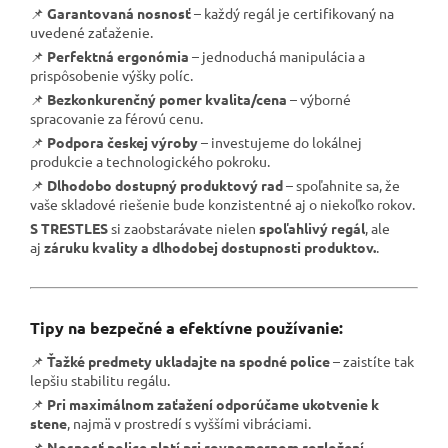
📌
Garantovaná nosnosť
– každý regál je certifikovaný na
uvedené zaťaženie.
📌
Perfektná ergonómia
– jednoduchá manipulácia a
prispôsobenie výšky políc.
📌
Bezkonkurenčný pomer kvalita/cena
– výborné
spracovanie za férovú cenu.
📌
Podpora českej výroby
– investujeme do lokálnej
produkcie a technologického pokroku.
📌
Dlhodobo dostupný produktový rad
– spoľahnite sa, že
vaše skladové riešenie bude konzistentné aj o niekoľko rokov.
S TRESTLES
si zaobstarávate nielen
spoľahlivý regál
, ale
aj
záruku kvality a dlhodobej dostupnosti produktov.
.
Tipy na bezpečné a efektívne používanie:
📌
Ťažké predmety ukladajte na spodné police
– zaistíte tak
lepšiu stabilitu regálu.
📌
Pri maximálnom zaťažení odporúčame ukotvenie k
stene
, najmä v prostredí s vyššími vibráciami.
📌
Nosnosť police platí pri rovnomernom rozložení