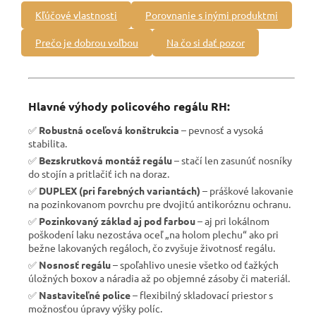
Kľúčové vlastnosti
Porovnanie s inými produktmi
Prečo je dobrou voľbou
Na čo si dať pozor
Hlavné výhody policového regálu RH:
✅
Robustná oceľová konštrukcia
– pevnosť a vysoká
stabilita.
✅
Bezskrutková montáž regálu
– stačí len zasunúť nosníky
do stojín a pritlačiť ich na doraz.
✅
DUPLEX (pri farebných variantách)
– práškové lakovanie
na pozinkovanom povrchu pre dvojitú antikoróznu ochranu.
✅
Pozinkovaný základ aj pod farbou
– aj pri lokálnom
poškodení laku nezostáva oceľ „na holom plechu“ ako pri
bežne lakovaných regáloch, čo zvyšuje životnosť regálu.
✅
Nosnosť regálu
– spoľahlivo unesie všetko od ťažkých
úložných boxov a náradia až po objemné zásoby či materiál.
✅
Nastaviteľné police
– flexibilný skladovací priestor s
možnosťou úpravy výšky políc.