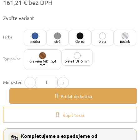
161,21 € bez DPH
Jednotková
Zvoľte variant
cena:
Farba
modrá
sivá
čierna
biela
pozink
Typ police
drevená MDF 5,4
biela HDF 5 mm
mm
−
+
Množstvo
Pridať do košíka
Kúpiť teraz
Kompletujeme a expedujeme od