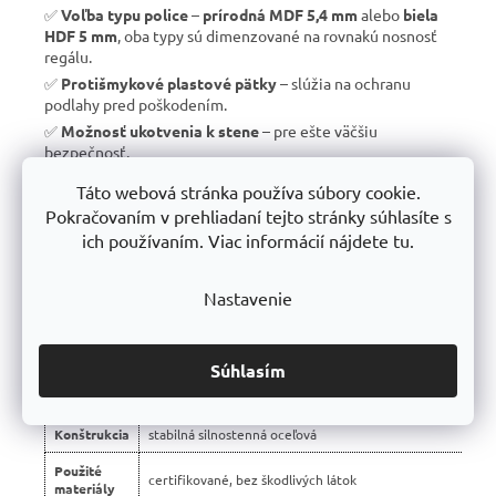
✅
Voľba typu police
–
prírodná MDF 5,4 mm
alebo
biela
HDF 5 mm
, oba typy sú dimenzované na rovnakú nosnosť
regálu.
✅
Protišmykové plastové pätky
– slúžia na ochranu
podlahy pred poškodením.
✅
Možnosť ukotvenia k stene
– pre ešte väčšiu
bezpečnosť.
✅
Vyrobené v EÚ
– žiadny dovoz, ale
kvalitná a poctivá
Táto webová stránka používa súbory cookie.
výroba s dlhou životnosťou
.
Pokračovaním v prehliadaní tejto stránky súhlasíte s
✅
10 rokov záruka
– dôkaz kvality a dlhodobej odolnosti.
ich používaním. Viac informácií nájdete tu.
Nastavenie
📊 Porovnanie s bežnými regálmi na trhu:
Vlastnosť
regály Trestles RH 🏆
Súhlasím
Montáž
bezskrutková – jednoduchá
Konštrukcia
stabilná silnostenná oceľová
Použité
certifikované, bez škodlivých látok
materiály