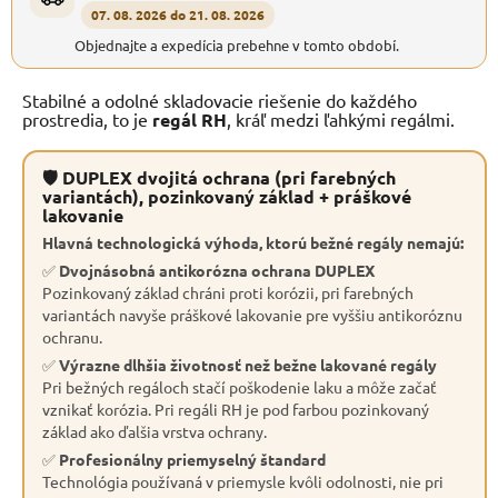
07. 08. 2026 do 21. 08. 2026
Objednajte a expedícia prebehne v tomto období.
Stabilné a odolné skladovacie riešenie do každého
prostredia, to je
regál RH
, kráľ medzi ľahkými regálmi.
🛡 DUPLEX dvojitá ochrana (pri farebných
variantách), pozinkovaný základ + práškové
lakovanie
Hlavná technologická výhoda, ktorú bežné regály nemajú:
✅
Dvojnásobná antikorózna ochrana DUPLEX
Pozinkovaný základ chráni proti korózii, pri farebných
variantách navyše práškové lakovanie pre vyššiu antikoróznu
ochranu.
✅
Výrazne dlhšia životnosť než bežne lakované regály
Pri bežných regáloch stačí poškodenie laku a môže začať
vznikať korózia. Pri regáli RH je pod farbou pozinkovaný
základ ako ďalšia vrstva ochrany.
✅
Profesionálny priemyselný štandard
Technológia používaná v priemysle kvôli odolnosti, nie pri