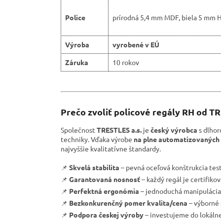
Police
prírodná 5,4 mm MDF, biela 5 mm 
Výroba
vyrobené v EÚ
Záruka
10 rokov
Prečo zvoliť policové regály RH od T
Společnost
TRESTLES a.s.
je
český výrobca
s dlhor
techniky. Vďaka výrobe
na plne automatizovaných 
najvyššie kvalitatívne štandardy.
📌
Skvelá stabilita
– pevná oceľová konštrukcia tes
📌
Garantovaná nosnosť
– každý regál je certifik
📌
Perfektná ergonómia
– jednoduchá manipulácia 
📌
Bezkonkurenčný pomer kvalita/cena
– výborné 
📌
Podpora českej výroby
– investujeme do lokáln