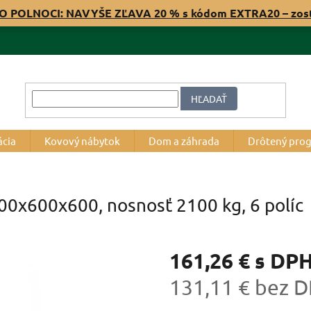
O POLNOCI: NAVYŠE ZĽAVA 20 % s kódom EXTRA20 – zos
HĽADAŤ
ácia
Kovový nábytok
Dom a záhrada
Drôtený pro
000x600x600, nosnosť 2100 kg, 6 políc
161,26 €
s DP
131,11 € bez 