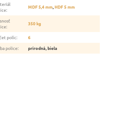
teriál
MDF 5,4 mm
,
HDF 5 mm
lice
:
snosť
350 kg
lice
:
čet políc
:
6
rba police
:
prírodná, biela