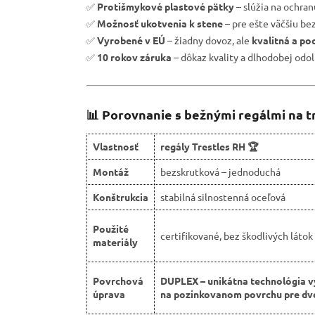
✅
Protišmykové plastové pätky
– slúžia na ochra
✅
Možnosť ukotvenia k stene
– pre ešte väčšiu be
✅
Vyrobené v EÚ
– žiadny dovoz, ale
kvalitná a po
✅
10 rokov záruka
– dôkaz kvality a dlhodobej odol
📊 Porovnanie s bežnými regálmi na t
Vlastnosť
regály Trestles RH 🏆
Montáž
bezskrutková – jednoduchá
Konštrukcia
stabilná silnostenná oceľová
Použité
certifikované, bez škodlivých látok
materiály
Povrchová
DUPLEX – unikátna technológia v
úprava
na pozinkovanom povrchu pre dvo