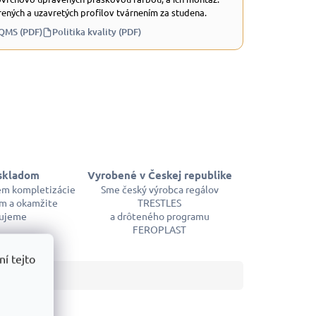
ených a uzavretých profilov tvárnením za studena.
 QMS (PDF)
Politika kvality (PDF)
skladom
Vyrobené v Českej republike
em kompletizácie
Sme český výrobca regálov
m a okamžite
TRESTLES
ujeme
a drôteného programu
FEROPLAST
í tejto