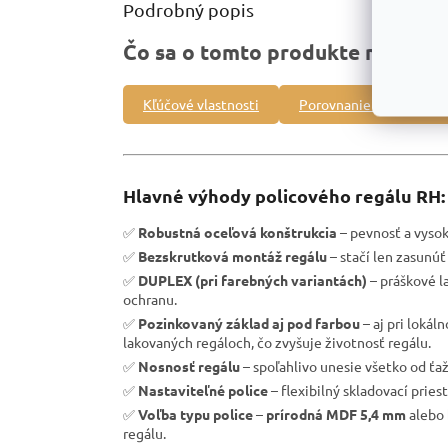
Podrobný popis
Čo sa o tomto produkte môžete 
Kľúčové vlastnosti
Porovnanie s inými pro
Hlavné výhody policového regálu RH:
✅
Robustná oceľová konštrukcia
– pevnosť a vysoká
✅
Bezskrutková montáž regálu
– stačí len zasunúť 
✅
DUPLEX (pri farebných variantách)
– práškové l
ochranu.
✅
Pozinkovaný základ aj pod farbou
– aj pri loká
lakovaných regáloch, čo zvyšuje životnosť regálu.
✅
Nosnosť regálu
– spoľahlivo unesie všetko od ťa
✅
Nastaviteľné police
– flexibilný skladovací pries
✅
Voľba typu police
–
prírodná MDF 5,4 mm
alebo
regálu.