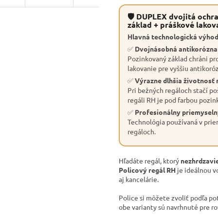
🛡 DUPLEX dvojitá ochra
základ + práškové lakov
Hlavná technologická výhod
✅
Dvojnásobná antikorózn
Pozinkovaný základ chráni pro
lakovanie pre vyššiu antikoró
✅
Výrazne dlhšia životnosť 
Pri bežných regáloch stačí po
regáli RH je pod farbou pozin
✅
Profesionálny priemyseln
Technológia používaná v priem
regáloch.
Hľadáte regál, ktorý
nezhrdzavie
Policový regál RH
je ideálnou v
aj kancelárie.
Police si môžete zvoliť podľa po
obe varianty sú navrhnuté pre r