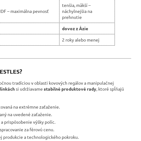
tenšia, mäkší –
HDF – maximálna pevnosť
náchylnejšia na
prehnutie
dovoz z Ázie
2 roky alebo menej
RESTLES?
očnou tradíciou v oblasti kovových regálov a manipulačnej
linkách
si udržiavame
stabilné produktové rady
, ktoré spĺňajú
tovaná na extrémne zaťaženie.
ovaný na uvedené zaťaženie.
a prispôsobenie výšky políc.
spracovanie za férovú cenu.
ej produkcie a technologického pokroku.