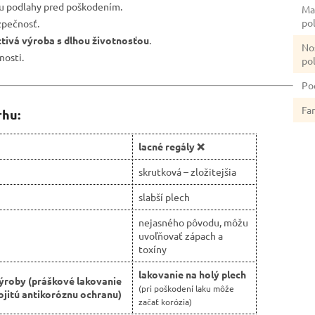
nu podlahy pred poškodením.
Ma
po
zpečnosť.
ctivá výroba s dlhou životnosťou
.
No
nosti.
po
Po
Fa
rhu:
lacné regály ❌
skrutková – zložitejšia
slabší plech
nejasného pôvodu, môžu
uvoľňovať zápach a
toxíny
lakovanie na holý plech
ýroby (práškové lakovanie
(pri poškodení laku môže
jitú antikoróznu ochranu)
začať korózia)