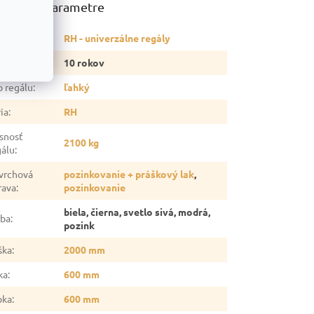
atočné parametre
tegória
:
RH - univerzálne regály
ruka
:
10 rokov
p regálu
:
ľahký
ia
:
RH
snosť
2100 kg
gálu
:
vrchová
pozinkovanie + práškový lak
,
rava
:
pozinkovanie
biela, čierna, svetlo sivá, modrá,
rba
:
pozink
ška
:
2000 mm
ka
:
600 mm
bka
:
600 mm