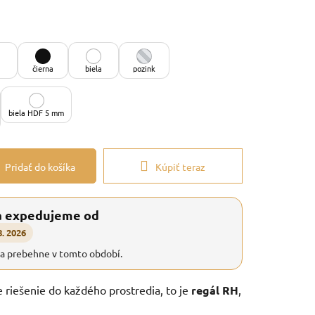
čierna
biela
pozink
biela HDF 5 mm
Pridať do košíka
Kúpiť teraz
a expedujeme od
8. 2026
ia prebehne v tomto období.
e riešenie do každého prostredia, to je
regál RH
,