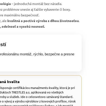
nológia
– jednoduchá montáž bez náradia.
ez problémov unesie aj ťažšie vybavenie či boxy.
re maximálnu bezpečnosť.
, ale
kvalitná a poctivá výroba s dlhou životnosťou
.
u, odolnosť a vysokú nosnosť.
stí
rofesionálnu montáž, rýchlo, bezpečne a presne
aná kvalita
 disponuje certifikáciou manažmentu kvality, ktorá je pri
duktoch TRESTLES a.s. aplikovaná vo všetkých
ýroby a služieb. Ide o celosvetovo uznávaný štandard.
e o vývoj a výrobu výrobkov z kovových profilov, rúrok
ovrchovo upravených práškovou farbou, a ich montáž.