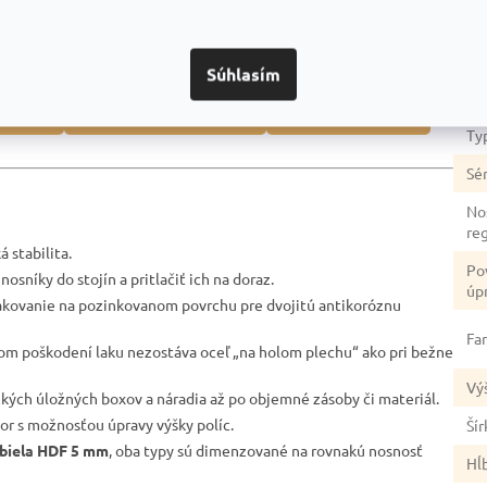
Dod
dozvedieť? Napríklad:
Ka
Súhlasím
Zá
duktmi
Prečo je dobrou voľbou
Na čo si dať pozor
Ty
Sér
No
re
 stabilita.
Po
nosníky do stojín a pritlačiť ich na doraz.
úp
akovanie na pozinkovanom povrchu pre dvojitú antikoróznu
Fa
lnom poškodení laku nezostáva oceľ „na holom plechu“ ako pri bežne
Vý
žkých úložných boxov a náradia až po objemné zásoby či materiál.
tor s možnosťou úpravy výšky políc.
Šír
biela HDF 5 mm
, oba typy sú dimenzované na rovnakú nosnosť
Hĺ