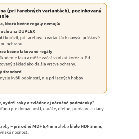
na (pri farebných variantách), pozinkovaný
anie
a, ktorú bežné regály nemajú:
a ochrana DUPLEX
ti korózii, pri farebných variantách navyše práškové
znu ochranu.
než bežne lakované regály
škodenie laku a môže začať vznikať korózia. Pri
kovaný základ ako ďalšia vrstva ochrany.
ý štandard
ysle kvôli odolnosti, nie pri lacných hobby
, vydrží roky a zvládne aj náročné podmienky
?
oľbou pre domácnosti, garáže, dielne, predajne, sklady
treby –
prírodné MDF 5,4 mm
alebo
biele HDF 5 mm
,
ovnakú nosnosť.