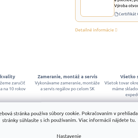
Výroba otvor
Certifikát
Detailné informácie
kvality
Zameranie, montáž a servis
Všetko 
ôžeme zaručiť
Vykonávame zameranie, montáže
Všetok tovar okr
a na 10 rokov
a servis regálov po celom SK
máme sklado
exped
ebová stránka používa súbory cookie. Pokračovaním v prehliadan
stránky súhlasíte s ich používaním. Viac informácií nájdete tu.
Nastavenie