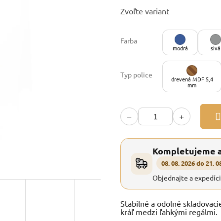
Jednotková
Zvoľte variant
cena:
Farba
modrá
sivá
Typ police
drevená MDF 5,4
mm
−
+
Kompletujeme 
08. 08. 2026 do 21. 0
Objednajte a expedíc
Stabilné a odolné skladovaci
kráľ medzi ľahkými regálmi.