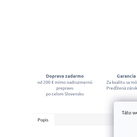
Doprava zadarmo
Garancia 
od 200 € mimo nadrozmernú
Za kvalitu sa m
prepravu
Predĺžená záruk
po celom Slovensku
Táto w
Popis