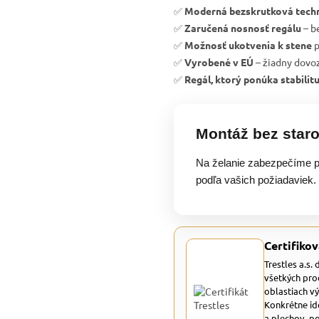
✅
Moderná bezskrutková tech
✅
Zaručená nosnosť regálu
– b
✅
Možnosť ukotvenia k stene
p
✅
Vyrobené v EÚ
– žiadny dovoz
✅
Regál, ktorý ponúka stabilit
Montáž bez staro
Na želanie zabezpečíme p
podľa vašich požiadaviek.
Certifikov
Trestles a.s.
všetkých pro
oblastiach v
Konkrétne id
a plechov, p