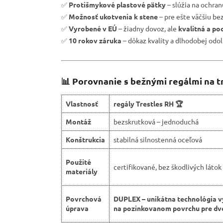
✅
Protišmykové plastové pätky
– slúžia na ochra
✅
Možnosť ukotvenia k stene
– pre ešte väčšiu be
✅
Vyrobené v EÚ
– žiadny dovoz, ale
kvalitná a po
✅
10 rokov záruka
– dôkaz kvality a dlhodobej odol
📊 Porovnanie s bežnými regálmi na t
Vlastnosť
regály Trestles RH 🏆
Montáž
bezskrutková – jednoduchá
Konštrukcia
stabilná silnostenná oceľová
Použité
certifikované, bez škodlivých látok
materiály
Povrchová
DUPLEX – unikátna technológia v
úprava
na pozinkovanom povrchu pre dvo