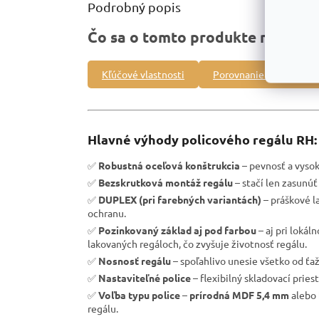
Podrobný popis
Čo sa o tomto produkte môžete 
Kľúčové vlastnosti
Porovnanie s inými pro
Hlavné výhody policového regálu RH:
✅
Robustná oceľová konštrukcia
– pevnosť a vysoká
✅
Bezskrutková montáž regálu
– stačí len zasunúť 
✅
DUPLEX (pri farebných variantách)
– práškové l
ochranu.
✅
Pozinkovaný základ aj pod farbou
– aj pri loká
lakovaných regáloch, čo zvyšuje životnosť regálu.
✅
Nosnosť regálu
– spoľahlivo unesie všetko od ťa
✅
Nastaviteľné police
– flexibilný skladovací pries
✅
Voľba typu police
–
prírodná MDF 5,4 mm
alebo
regálu.