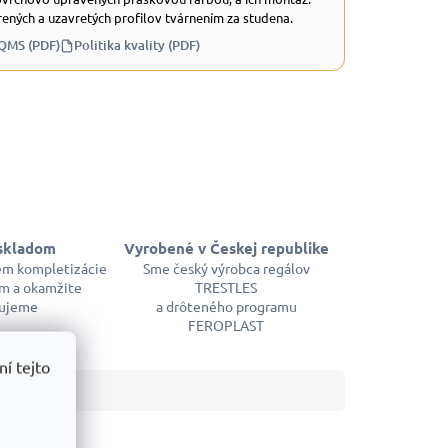
ených a uzavretých profilov tvárnením za studena.
 QMS (PDF)
Politika kvality (PDF)
skladom
Vyrobené v Českej republike
em kompletizácie
Sme český výrobca regálov
m a okamžite
TRESTLES
ujeme
a drôteného programu
FEROPLAST
í tejto