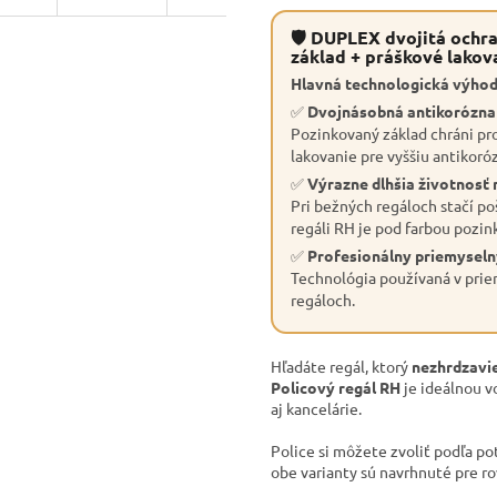
🛡 DUPLEX dvojitá ochra
základ + práškové lakov
Hlavná technologická výhod
✅
Dvojnásobná antikorózn
Pozinkovaný základ chráni pro
lakovanie pre vyššiu antikoró
✅
Výrazne dlhšia životnosť 
Pri bežných regáloch stačí po
regáli RH je pod farbou pozin
✅
Profesionálny priemyseln
Technológia používaná v priem
regáloch.
Hľadáte regál, ktorý
nezhrdzavie
Policový regál RH
je ideálnou v
aj kancelárie.
Police si môžete zvoliť podľa po
obe varianty sú navrhnuté pre r