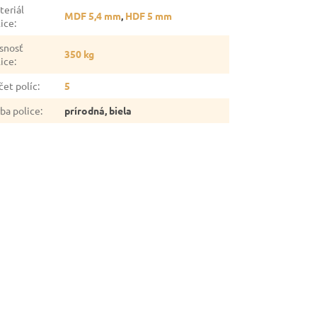
teriál
MDF 5,4 mm
,
HDF 5 mm
lice
:
snosť
350 kg
lice
:
čet políc
:
5
rba police
:
prírodná, biela