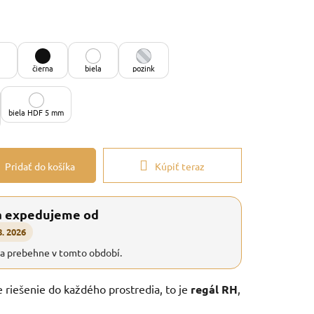
čierna
biela
pozink
biela HDF 5 mm
Pridať do košíka
Kúpiť teraz
a expedujeme od
8. 2026
ia prebehne v tomto období.
e riešenie do každého prostredia, to je
regál RH
,