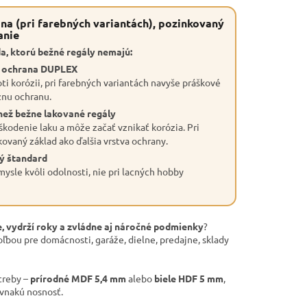
na (pri farebných variantách), pozinkovaný
anie
a, ktorú bežné regály nemajú:
a ochrana DUPLEX
ti korózii, pri farebných variantách navyše práškové
znu ochranu.
než bežne lakované regály
škodenie laku a môže začať vznikať korózia. Pri
kovaný základ ako ďalšia vrstva ochrany.
ý štandard
ysle kvôli odolnosti, nie pri lacných hobby
, vydrží roky a zvládne aj náročné podmienky
?
oľbou pre domácnosti, garáže, dielne, predajne, sklady
treby –
prírodné MDF 5,4 mm
alebo
biele HDF 5 mm
,
ovnakú nosnosť.