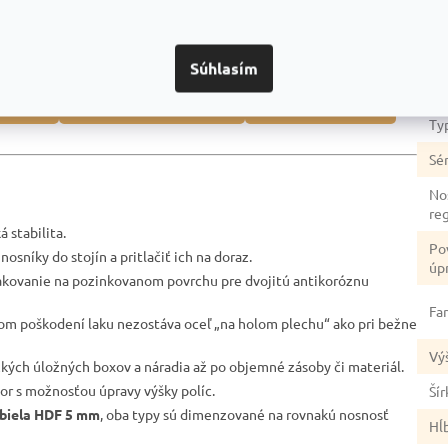
Dod
dozvedieť? Napríklad:
Ka
Súhlasím
Zá
duktmi
Prečo je dobrou voľbou
Na čo si dať pozor
Ty
Sér
No
re
 stabilita.
Po
nosníky do stojín a pritlačiť ich na doraz.
úp
akovanie na pozinkovanom povrchu pre dvojitú antikoróznu
Fa
lnom poškodení laku nezostáva oceľ „na holom plechu“ ako pri bežne
Vý
žkých úložných boxov a náradia až po objemné zásoby či materiál.
tor s možnosťou úpravy výšky políc.
Šír
biela HDF 5 mm
, oba typy sú dimenzované na rovnakú nosnosť
Hĺ