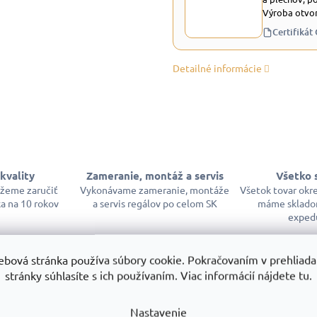
Výroba otvor
Certifikát
Detailné informácie
kvality
Zameranie, montáž a servis
Všetko 
ôžeme zaručiť
Vykonávame zameranie, montáže
Všetok tovar okr
a na 10 rokov
a servis regálov po celom SK
máme sklado
exped
ebová stránka používa súbory cookie. Pokračovaním v prehliadan
stránky súhlasíte s ich používaním. Viac informácií nájdete tu.
Nastavenie