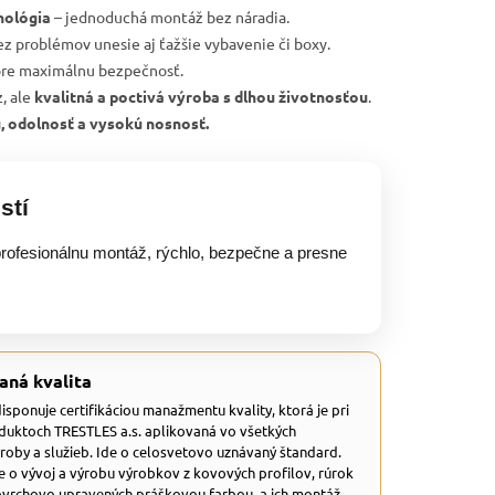
nológia
– jednoduchá montáž bez náradia.
ez problémov unesie aj ťažšie vybavenie či boxy.
re maximálnu bezpečnosť.
, ale
kvalitná a poctivá výroba s dlhou životnosťou
.
u, odolnosť a vysokú nosnosť.
stí
rofesionálnu montáž, rýchlo, bezpečne a presne
aná kvalita
 disponuje certifikáciou manažmentu kvality, ktorá je pri
duktoch TRESTLES a.s. aplikovaná vo všetkých
ýroby a služieb. Ide o celosvetovo uznávaný štandard.
e o vývoj a výrobu výrobkov z kovových profilov, rúrok
ovrchovo upravených práškovou farbou, a ich montáž.