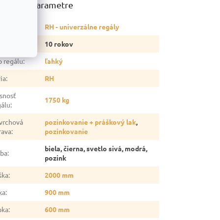
atočné parametre
tegória
:
RH - univerzálne regály
ruka
:
10 rokov
p regálu
:
ľahký
ia
:
RH
snosť
1750 kg
gálu
:
vrchová
pozinkovanie + práškový lak
,
rava
:
pozinkovanie
biela, čierna, svetlo sivá, modrá,
rba
:
pozink
ška
:
2000 mm
ka
:
900 mm
bka
:
600 mm