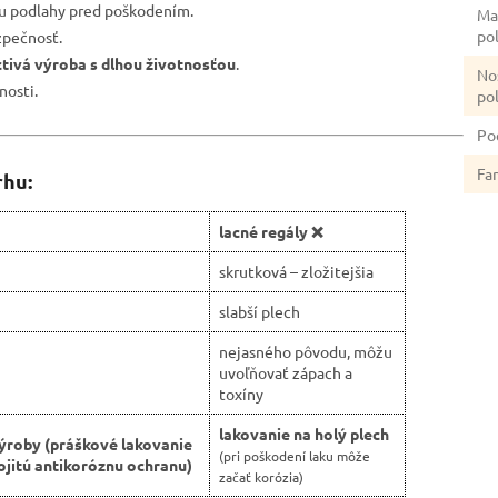
nu podlahy pred poškodením.
Ma
po
zpečnosť.
ctivá výroba s dlhou životnosťou
.
No
nosti.
po
Po
Fa
rhu:
lacné regály ❌
skrutková – zložitejšia
slabší plech
nejasného pôvodu, môžu
uvoľňovať zápach a
toxíny
lakovanie na holý plech
ýroby (práškové lakovanie
(pri poškodení laku môže
jitú antikoróznu ochranu)
začať korózia)