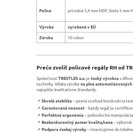
Police
prírodná 5,4 mm MDF, biela 5 mm 
Výroba
vyrobené v EÚ
Záruka
10 rokov
Prečo zvoliť policové regály RH od T
Společnost
TRESTLES a.s.
je
český výrobca
s dlhor
techniky. Vďaka výrobe
na plne automatizovaných 
najvyššie kvalitatívne štandardy.
📌
Skvelá stabilita
– pevná oceľová konštrukcia tes
📌
Garantovaná nosnosť
– každý regál je certifik
📌
Perfektná ergonómia
– jednoduchá manipulácia 
📌
Bezkonkurenčný pomer kvalita/cena
– výborné 
📌
Podpora českej výroby
– investujeme do lokáln