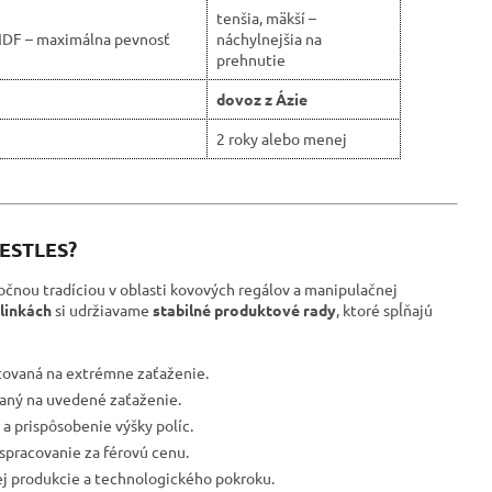
tenšia, mäkší –
HDF – maximálna pevnosť
náchylnejšia na
prehnutie
dovoz z Ázie
2 roky alebo menej
RESTLES?
očnou tradíciou v oblasti kovových regálov a manipulačnej
linkách
si udržiavame
stabilné produktové rady
, ktoré spĺňajú
tovaná na extrémne zaťaženie.
ovaný na uvedené zaťaženie.
a prispôsobenie výšky políc.
spracovanie za férovú cenu.
ej produkcie a technologického pokroku.