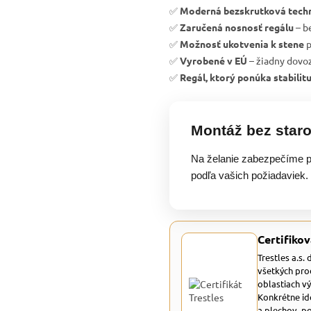
✅
Moderná bezskrutková tech
✅
Zaručená nosnosť regálu
– b
✅
Možnosť ukotvenia k stene
p
✅
Vyrobené v EÚ
– žiadny dovoz
✅
Regál, ktorý ponúka stabilit
Montáž bez staro
Na želanie zabezpečíme p
podľa vašich požiadaviek.
Certifikov
Trestles a.s.
všetkých pro
oblastiach v
Konkrétne id
a plechov, p