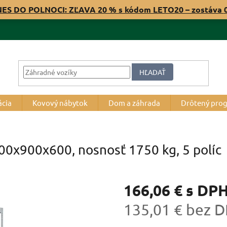
NES DO POLNOCI: ZĽAVA 20 % s kódom LETO20 – zostáva
HĽADAŤ
ácia
Kovový nábytok
Dom a záhrada
Drôtený pro
000x900x600, nosnosť 1750 kg, 5 políc
166,06 €
s DP
135,01 € bez 