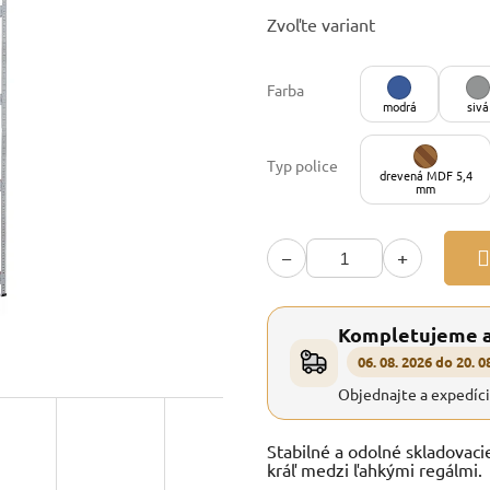
Jednotková
Zvoľte variant
cena:
Farba
modrá
sivá
Typ police
drevená MDF 5,4
mm
−
+
Kompletujeme 
06. 08. 2026 do 20. 0
Objednajte a expedíc
Stabilné a odolné skladovaci
kráľ medzi ľahkými regálmi.